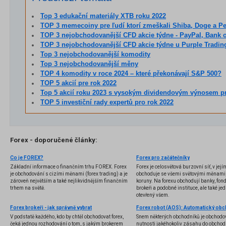
Top 3 edukační materiály XTB roku 2022
TOP 3 memecoiny pre ľudí ktorí zmeškali Shiba, Doge a P
TOP 3 nejobchodovanější CFD akcie týdne - PayPal, Bank of America 
TOP 3 nejobchodovanější CFD akcie týdne u Purple Tradin
Top 3 nejobchodovanější komodity
Top 3 nejobchodovanější měny
TOP 4 komodity v roce 2024 – které překonávají S&P 500?
TOP 5 akcií pre rok 2022
Top 5 akcií roku 2023 s vysokým dividendovým výnosem pro strategické
TOP 5 investiční rady expertů pro rok 2022
Forex - doporučené články:
Co je FOREX?
Forex pro začátečníky
Základní informace o finančním trhu FOREX. Forex
Forex je celosvětová burzovní síť, v jej
je obchodování s cizími měnami (forex trading) a je
obchoduje se všemi světovými měnami,
zároveň největším a také nejlikvidnějším finančním
koruny. Na forexu obchodují banky, fondy
trhem na světě.
brokeři a podobné instituce, ale také jedn
otevřený všem.
Forex brokeři - jak správně vybrat
V podstatě každého, kdo by chtěl obchodovat forex,
Snem některých obchodníků je obchodo
čeká jednou rozhodování o tom, s jakým brokerem
nutnosti jakéhokoliv zásahu do obchod