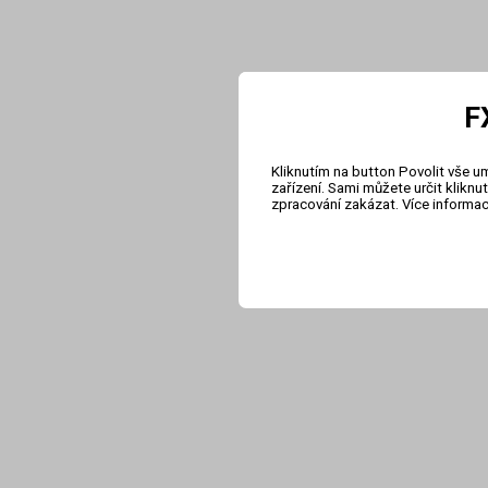
F
Kliknutím na button Povolit vše u
zařízení. Sami můžete určit klikn
zpracování zakázat. Více informa