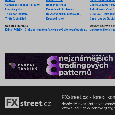
Balance
Offshore fond
Index spekulativníh
Capitalization (kapitalizace)
Hugh MacArthur
Zajímavá fakta na tr
Finanční páka
Pravidla obchodování
Aktuálně otevřené f
Thomson Reuters
Navyšování účtu (škálování)
USD/CAD - Intradenn
Théta (opční list)
Kawase broker
Ceny ropy po útocích
Odborná literatura
Odborné kurzy a se
Kniha "FOREX – Ziskové intradenní a swingové obchodní strategie" od Kathy Lien vychází v češtině!
Juniorská škola trad
FXstreet.cz - forex, ko
Nezávislý investiční server zaměř
Vzdělávací články, cenové grafy,