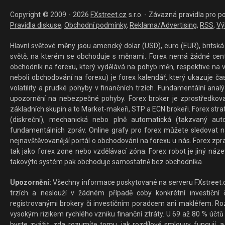
Copyright © 2009 - 2026
FXstreet.cz
s.r.o. - Závazná pravidla pro p
Pravidla diskuse
,
Obchodní podmínky
,
Reklama/Advertising
,
RSS
,
Vý
Hlavní světové měny jsou americký dolar (USD), euro (EUR), britská 
světě, na kterém se obchoduje s měnami. Forex nemá žádné centrál
obchodník na forexu, který vydělává na pohyb měn, respektive na v
neboli obchodování na forexu) je forex kalendář, který ukazuje č
volatility a prudké pohyby v finančních trzích. Fundamentální ana
upozornění na nebezpečné pohyby. Forex broker je zprostředkov
základních skupin a to Market-makeři, STP a ECN brokeři. Forex stra
(diskreční), mechanická nebo plně automatická (takzvaný aut
fundamentálních zpráv. Online grafy pro forex můžete sledovat na 
nejnavštěvovanější portál o obchodování na forexu u nás. Forex zprav
tak jako forex zone nebo vzdělávací zóna. Forex robot je jiný náz
takovýto systém pak obchoduje samostatně bez obchodníka.
Upozornění:
Všechny informace poskytované na serveru FXstreet.cz
trzích a neslouží v žádném případě coby konkrétní investiční č
registrovanými brokery či investičním poradcem ani makléřem. Rozd
vysokým rizikem rychlého vzniku finanční ztráty. U 69 až 80 % účtů 
byste zvážit, zda rozumíte tomu, jak rozdílové smlouvy fungují, a