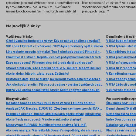
(přeloženo jako makléř/broker nebo zprostředkovatel)
fikce nebo reálná záležitost? Kolik z nás
by chtěl mít co do činění a svěřil mu své finance
"roboti" mohou profitabilně obchodovat
určené k obchodování. Velmi rád bych vám přiblížil
principech fungují?
problematiku výběru brokera, rozdíl mezi
jednotlivými typy brokerů a v neposlední řadě uvedu
několik příkladů nejznámějších z nich.
Nejnovější články:
Vzdělávací články
Denní kalendář udál
Očekávaná hodnota prop výzvy: Kdy se nákup challenge vyplatí?
V USA bude mít slo
VIP zóna FXstreet.cz v červenci 2026 byla pro klienty opět zisková
V USA týdenní statist
Léto v plném proudu, trhy také: Top 3 obchody traderů Fintokei na indexech a zlatě
V Kanadě Ivey index
Chamtivost a strach: Největší cenové pohyby na finančních trzích (červenec 2026)
V USA průměrný hod
Káva na rozcestí. Přinese rekordní úroda další pokles cen?
V USA míra nezaměs
Stvořil elitní klub, kde Ameriku obral o 65 miliard. Madoff řídil největší Ponzi dějin
V USA NFP report z
Akcie, dolar, bitcoin, zlato, ropa: Začíná to!
V Kanadě míra neza
Historická data, kde je získat, jak připojit svého data providera do MultiCharts a proč je budeme potřebovat? (4. díl)
V USA zásoby zemní
Jak obchodují profíci: Fibonacci trading - systém úspěšných traderů
V USA žádosti o po
Burza v LA chtěla sesadit Wall Street. Místo ropných obchodů dnes místem duní basy
V eurozóně maloobc
Blogy uživatelů
Forexové online zp
Dosáhne SpaceX do roku 2030 tržeb ve výši 1 bilionu dolarů?
Širší index S&P 500 
Analýza DAX, Nasdaq, EUR/USD: Zlepšený sentiment poslal DAX na nová maxima
Praktické okénko: Bitcoin aktuálně jako spekulativní, nikoli investiční aktivum
Akcie Tesly na rozcestí: Výrobce aut, nebo startup?
Index Dow Jones se 
Měnový pár EUR/AUD: Multitimeframe analýza (W1–H4)
Akciová analýza: Výsledky McDonald’s nepotěšily, ale ani neurazily. Jakou vizi společnost prezentovala?
Kladný závěr na pra
Akcie Microsoftu zlomily 26 let starý rekord. Důvod překvapil i samotné investory