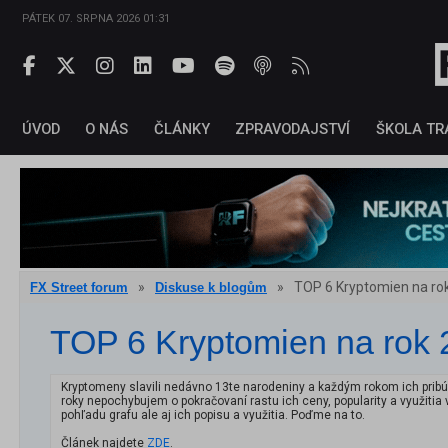
PÁTEK 07. SRPNA 2026 01:31
ÚVOD
O NÁS
ČLÁNKY
ZPRAVODAJSTVÍ
ŠKOLA TR
»
»
TOP 6 Kryptomien na rok 
FX Street forum
Diskuse k blogům
TOP 6 Kryptomien na rok 2
Kryptomeny slavili nedávno 13te narodeniny a každým rokom ich pribúd
roky nepochybujem o pokračovaní rastu ich ceny, popularity a využitia
pohľadu grafu ale aj ich popisu a využitia. Poďme na to.
Článek najdete
ZDE
.