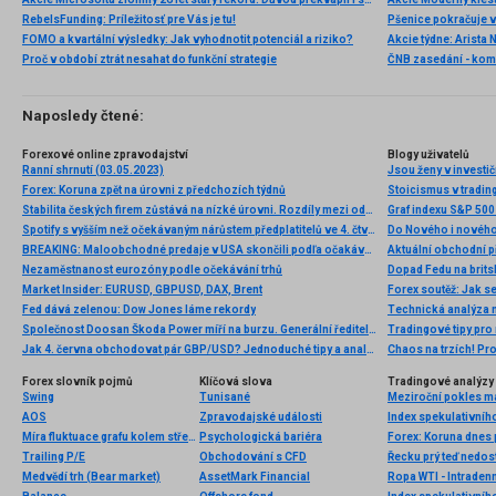
RebelsFunding: Príležitosť pre Vás je tu!
FOMO a kvartální výsledky: Jak vyhodnotit potenciál a riziko?
Proč v období ztrát nesahat do funkční strategie
ČNB zasedání - ko
Naposledy čtené:
Forexové online zpravodajství
Blogy uživatelů
Ranní shrnutí (03.05.2023)
Forex: Koruna zpět na úrovni z předchozích týdnů
Stoicismus v trading
Stabilita českých firem zůstává na nízké úrovni. Rozdíly mezi odvětvími se zvětšují
Graf indexu S&P 500 
Spotify s vyšším než očekávaným nárůstem předplatitelů ve 4. čtvrtletí
Do Nového i nového
BREAKING: Maloobchodné predaje v USA skončili podľa očakávaní, EURUSD bez výraznejšej zmeny
Nezaměstnanost eurozóny podle očekávání trhů
Dopad Fedu na brits
Market Insider: EURUSD, GBPUSD, DAX, Brent
Fed dává zelenou: Dow Jones láme rekordy
Technická analýza
Společnost Doosan Škoda Power míří na burzu. Generální ředitel slibuje zajímavou nabídku
Tradingové tipy pro
Jak 4. června obchodovat pár GBP/USD? Jednoduché tipy a analýza obchodů pro začátečníky
Chaos na trzích! Pro
Forex slovník pojmů
Klíčová slova
Tradingové analýzy 
Swing
Tunisané
AOS
Zpravodajské události
Index spekulativníh
Míra fluktuace grafu kolem střední hodnoty
Psychologická bariéra
Forex: Koruna dnes
Trailing P/E
Obchodování s CFD
Řecku prý teď nedos
Medvědí trh (Bear market)
AssetMark Financial
Ropa WTI - Intraden