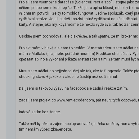
Projel jsem všemožné databáze (ScienceDirect a spol) , stejně jako zah
něčem podobném nikde nepíše. Takže je to úplná blbost, nebo by to m
všichni mi potvrdili, že by to mohlo fungovat. Jedině spolužák, který p
vydělával peníze. Jestli budeš konzistentně vydělávat na základě statis
karty. A stejně jako my, když vidíme že někdo vydělává, tak ho zařízenm"
Osobně jsem obchodoval, ale diskréčně, a tak špatně, že mi broker nic
Projekt mám v hlavě ale sám to nedám. V metatraderu se to udělat ned
mám v Matlabu (nic jiného pořádně neumím) Predikce chci dělat v Pyt
opět Matlab, no a vykonání příkazů Metatrader s tím, že tam musí být 
Musí se to udělat co nejjednodušej ale tak, aby to fungovalo. Takže p
checking stavu + jakékoliv akce ne častěji než co 5 minut.
Dal jsem si takovou výzvu na facebook ale žádná reakce zatím.
zadal jsem projekt do www.rent-acoder.com, pár neurčitých odpovědí, ne
Indové zatím bez šance.
Takže měl by někdo zájem spolupracovat? (je třeba umět python a vyřeš
tím nemám vůbec zkušenosti).