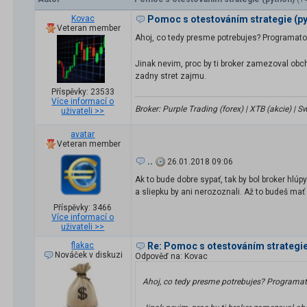
Kovac
Pomoc s otestováním strategie (p
Veteran member
Ahoj, co tedy presme potrebujes? Programat
Jinak nevim, proc by ti broker zamezoval obc
zadny stret zajmu.
Příspěvky: 23533
Více informací o
Broker: Purple Trading (forex) | XTB (akcie) |
uživateli >>
avatar
Veteran member
..
26.01.2018 09:06
Ak to bude dobre sypať, tak by bol broker hlúpy
a sliepku by ani nerozoznali. Až to budeš ma
Příspěvky: 3466
Více informací o
uživateli >>
flakac
Re: Pomoc s otestováním strategie
Nováček v diskuzi
Odpověď na: Kovac
Ahoj, co tedy presme potrebujes? Programa