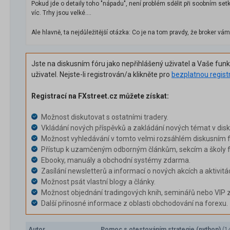
Pokud jde o detaily toho "nápadu", není problém sdělit při soobním se
víc. Trhy jsou velké....
Ale hlavně, ta nejdůležitější otázka: Co je na tom pravdy, že broker vá
Jste na diskusním fóru jako nepřihlášený uživatel a Vaše fun
uživatel. Nejste-li registrován/a klikněte pro
bezplatnou regist
Registrací na FXstreet.cz můžete získat:
Možnost diskutovat s ostatními tradery.
Vkládání nových příspěvků a zakládání nových témat v dis
Možnost vyhledávání v tomto velmi rozsáhlém diskusním f
Přístup k uzamčeným odborným článkům, sekcím a školy f
Ebooky, manuály a obchodní systémy zdarma.
Zasílání newsletterů a informací o nových akcích a aktivitá
Možnost psát vlastní blogy a články.
Možnost objednání tradingových knih, seminářů nebo VIP 
Další přínosné informace z oblasti obchodování na forexu.
Autor
Pomoc s otestováním strategie (python)
(1