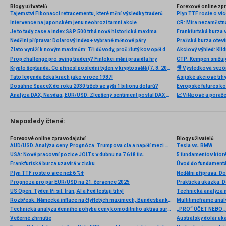
Blogy uživatelů
Forexové online zp
Tajemství Fibonacci retracementu, které mění výsledky traderů
Plyn TTF roste o víc
Intervence na japonském jenu neohrozí tamní akcie
Je to tady zase a index S&P 500 trhá nová historická maxima
Frankfurtská burza
Nedělní příprava: Dolarový index + vybrané měnové páry
Pražská burza otev
Zlato vyráží k novým maximům: Tři důvody, proč žlutý kov opět dominuje
Akciový výhled: Kli
Prop challenge pro swing tradery? Fintokei mění pravidla hry
Krypto šeptanda: Co přinesl poslední týden v kryptosvětě (7. 8. 2026)
Tato legenda čeká krach jako v roce 1987!
Asijské akciové trhy
Dosáhne SpaceX do roku 2030 tržeb ve výši 1 bilionu dolarů?
Evropské futures ko
Analýza DAX, Nasdaq, EUR/USD: Zlepšený sentiment poslal DAX na nová maxima
📈 Vítězové a poraže
Naposledy čtené:
Forexové online zpravodajství
Blogy uživatelů
AUD/USD. Analýza ceny. Prognóza. Trumpova cla a napětí mezi USA a Íránem omezují růst páru
Tesla vs. BMW
USA: Nové pracovní pozice JOLTs v dubnu na 7 618 tis.
5 fundamentov ktoré
Frankfurtská burza uzavírá v zisku
Plyn TTF roste o více než 6 %⬆️
Nedělní příprava: D
Prognóza pro pár EUR/USD na 21. července 2025
Praktická ukázka: Da
US Open: Týden tří sil. Írán, AI a Fed testují trhy!
Technická analýza
Rozbřesk: Německá inflace na čtyřletých maximech, Bundesbanka bije na poplach
Multitimeframe anal
Technická analýza denního pohybu ceny komoditního aktiva surová ropa, pondělí 30. září 2024
„PRO“ ÚČET NEBO 
Večerné zhrnutie
Austrálsky dolár uka