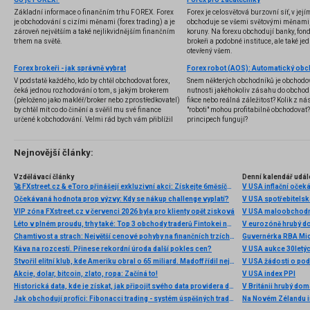
Základní informace o finančním trhu FOREX. Forex
Forex je celosvětová burzovní síť, v jej
je obchodování s cizími měnami (forex trading) a je
obchoduje se všemi světovými měnami,
zároveň největším a také nejlikvidnějším finančním
koruny. Na forexu obchodují banky, fondy
trhem na světě.
brokeři a podobné instituce, ale také jedn
otevřený všem.
Forex brokeři - jak správně vybrat
V podstatě každého, kdo by chtěl obchodovat forex,
Snem některých obchodníků je obchodo
čeká jednou rozhodování o tom, s jakým brokerem
nutnosti jakéhokoliv zásahu do obchod
(přeloženo jako makléř/broker nebo zprostředkovatel)
fikce nebo reálná záležitost? Kolik z nás
by chtěl mít co do činění a svěřil mu své finance
"roboti" mohou profitabilně obchodovat
určené k obchodování. Velmi rád bych vám přiblížil
principech fungují?
problematiku výběru brokera, rozdíl mezi
jednotlivými typy brokerů a v neposlední řadě uvedu
několik příkladů nejznámějších z nich.
Nejnovější články:
Vzdělávací články
Denní kalendář udál
🚀 FXstreet.cz & eToro přinášejí exkluzivní akci: Získejte 6měsíční členství ve VIP zóně ZDARMA
V USA inflační očeká
Očekávaná hodnota prop výzvy: Kdy se nákup challenge vyplatí?
V USA spotřebitelsk
VIP zóna FXstreet.cz v červenci 2026 byla pro klienty opět zisková
V USA maloobchodní
Léto v plném proudu, trhy také: Top 3 obchody traderů Fintokei na indexech a zlatě
V eurozóně hrubý d
Chamtivost a strach: Největší cenové pohyby na finančních trzích (červenec 2026)
Guvernérka RBA Mic
Káva na rozcestí. Přinese rekordní úroda další pokles cen?
V USA aukce 30letý
Stvořil elitní klub, kde Ameriku obral o 65 miliard. Madoff řídil největší Ponzi dějin
V USA žádosti o po
Akcie, dolar, bitcoin, zlato, ropa: Začíná to!
V USA index PPI
Historická data, kde je získat, jak připojit svého data providera do MultiCharts a proč je budeme potřebovat? (4. díl)
V Británii hrubý do
Jak obchodují profíci: Fibonacci trading - systém úspěšných traderů
Na Novém Zélandu i