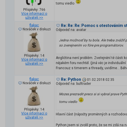
tomu viedlo
Příspěvky: 766
Více informací o
uživateli >>
flakac
Re: Re: Re: Pomoc s otestováním st
Nováček v diskuzi
Odpověď na: avatar
Jedna možnosť by tu bola. Ale treba zvážiť 
so zverejnením vo fóre pre programátorov.
Příspěvky: 14
Angličtina není problém. Zveřejnění té části 
Více informací o
nějakém foru nechtěl. (jiná věc je individuál
uživateli >>
Francouz s timerem a thready, uvidíme... Běhe
flakac
Re: Python
01.02.2018 02:35
Nováček v diskuzi
Odpověď na: bulltrader
Mozes prezradit preco si si vybral prave Pyt
tomu viedlo
Příspěvky: 14
Více informací o
Hlavní část (nápočty proměnných a rozhodova
uživateli >>
Python jsem si zvolil proto, že se mi zdá na n