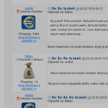
avatar
Re: Re: brokeři
02.02.2018 06:21
Veteran member
Odpověď na: flakac
No právě! Toho se bojím. Bohužel musím pra
jako je IB je to myslím jedno. Bohužel žádný
výše. Uvažuji (no stavím to.. ) pro Admiralm
Příspěvky: 3466
abych nebyl zklamanej....
Více informací o
uživateli >>
Steve Hopwood má svojho brokera, ktorý je pr
flakac
Re: Re: Re: brokeři
03.02.2018 19:2
Nováček v diskuzi
Odpověď na: avatar
Steve Hopwood má svojho brokera, ktorý je 
Příspěvky: 14
Tak první testy nedopadly dobře, sakra, kde ud
Více informací o
uživateli >>
avatar
Re: Re: Re: Re: brokeři
03.02.2018 
Veteran member
Odpověď na: flakac