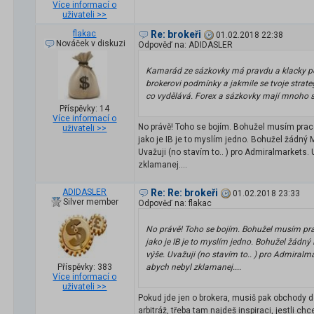
Více informací o
uživateli >>
flakac
Re: brokeři
01.02.2018 22:38
Nováček v diskuzi
Odpověď na: ADIDASLER
Kamarád ze sázkovky má pravdu a klacky po
brokerovi podmínky a jakmile se tvoje strate
co vydělává. Forex a sázkovky mají mnoho 
Příspěvky: 14
Více informací o
No právě! Toho se bojím. Bohužel musím praco
uživateli >>
jako je IB je to myslím jedno. Bohužel žádný 
Uvažuji (no stavím to.. ) pro Admiralmarkets.
zklamanej....
ADIDASLER
Re: Re: brokeři
01.02.2018 23:33
Silver member
Odpověď na: flakac
No právě! Toho se bojím. Bohužel musím pra
jako je IB je to myslím jedno. Bohužel žádný
výše. Uvažuji (no stavím to.. ) pro Admiralm
Příspěvky: 383
abych nebyl zklamanej....
Více informací o
uživateli >>
Pokud jde jen o brokera, musiš pak obchody 
arbitráž, třeba tam najdeš inspiraci, jestli ch