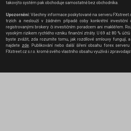
takovýto systém pak obchoduje samostatně bez obchodníka.
Upozornění:
Všechny informace poskytované na serveru FXstreet.cz
trzích a neslouží v žádném případě coby konkrétní investiční č
registrovanými brokery či investičním poradcem ani makléřem. Rozd
vysokým rizikem rychlého vzniku finanční ztráty. U 69 až 80 % účtů 
byste zvážit, zda rozumíte tomu, jak rozdílové smlouvy fungují, a
najdete
zde
. Publikování nebo další šíření obsahu forex serveru
FXstreet.cz s.r.o. kromě svého vlastního obsahu využívá i zpravodajs