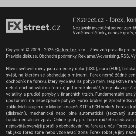
FXstreet.cz - forex, ko
Nezávislý investiční server zaměř
Vzdělávací články, cenové grafy,
Copyright © 2009 - 2026
FXstreet.cz
s.r.o. - Závazná pravidla pro p
Pravidla diskuse
,
Obchodní podmínky
,
Reklama/Advertising
,
RSS
,
Vý
Hlavní světové měny jsou americký dolar (USD), euro (EUR), britská 
světě, na kterém se obchoduje s měnami. Forex nemá žádné centrál
obchodník na forexu, který vydělává na pohyb měn, respektive na v
neboli obchodování na forexu) je forex kalendář, který ukazuje č
volatility a prudké pohyby v finančních trzích. Fundamentální ana
upozornění na nebezpečné pohyby. Forex broker je zprostředkov
základních skupin a to Market-makeři, STP a ECN brokeři. Forex stra
(diskreční), mechanická nebo plně automatická (takzvaný aut
fundamentálních zpráv. Online grafy pro forex můžete sledovat na 
nejnavštěvovanější portál o obchodování na forexu u nás. Forex zprav
tak jako forex zone nebo vzdělávací zóna. Forex robot je jiný náz