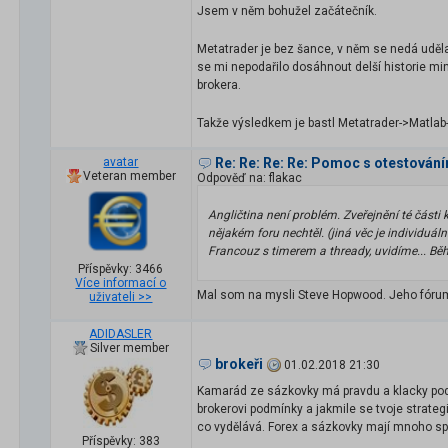
Jsem v něm bohužel začátečník.
Metatrader je bez šance, v něm se nedá udělat
se mi nepodařilo dosáhnout delší historie m
brokera.
Takže výsledkem je bastl Metatrader->Matla
avatar
Re: Re: Re: Re: Pomoc s otestování
Veteran member
Odpověď na: flakac
Angličtina není problém. Zveřejnění té části
nějakém foru nechtěl. (jiná věc je individuá
Francouz s timerem a thready, uvidíme... Běh
Příspěvky: 3466
Více informací o
Mal som na mysli Steve Hopwood. Jeho fórum
uživateli >>
ADIDASLER
Silver member
brokeři
01.02.2018 21:30
Kamarád ze sázkovky má pravdu a klacky pod
brokerovi podmínky a jakmile se tvoje strateg
co vydělává. Forex a sázkovky mají mnoho s
Příspěvky: 383