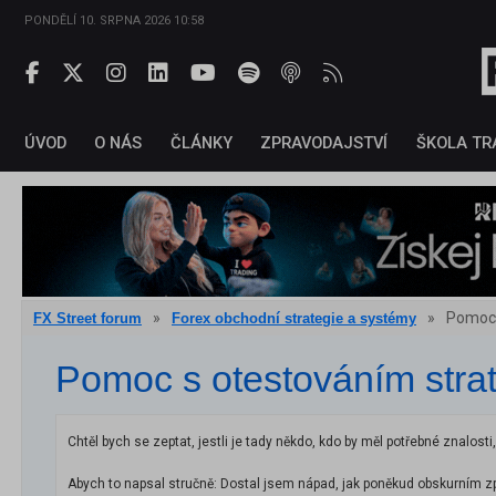
PONDĚLÍ 10. SRPNA 2026 10:58
ÚVOD
O NÁS
ČLÁNKY
ZPRAVODAJSTVÍ
ŠKOLA TR
»
»
Pomoc 
FX Street forum
Forex obchodní strategie a systémy
Pomoc s otestováním strat
Chtěl bych se zeptat, jestli je tady někdo, kdo by měl potřebné znalosti
Abych to napsal stručně: Dostal jsem nápad, jak poněkud obskurním způ