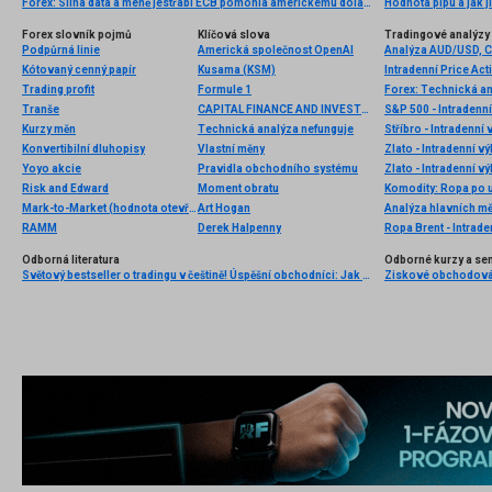
Forex: Silná data a méně jestřábí ECB pomohla americkému dolaru
Hodnota pipu a jak ji
Forex slovník pojmů
Klíčová slova
Tradingové analýzy 
Podpůrná linie
Americká společnost OpenAI
Analýza AUD/USD, 
Kótovaný cenný papír
Kusama (KSM)
Intradenní Price Act
Trading profit
Formule 1
Forex: Technická a
Tranše
CAPITAL FINANCE AND INVESTMENT MANAGEMENT LIMITED
S&P 500 - Intradenní
Kurzy měn
Technická analýza nefunguje
Stříbro - Intradenní
Konvertibilní dluhopisy
Vlastní měny
Zlato - Intradenní v
Yoyo akcie
Pravidla obchodního systému
Zlato - Intradenní v
Risk and Edward
Moment obratu
Mark-to-Market (hodnota otevřených pozic v portfoliu)
Art Hogan
Analýza hlavních m
RAMM
Derek Halpenny
Ropa Brent - Intrade
Odborná literatura
Odborné kurzy a se
Světový bestseller o tradingu v češtině! Úspěšní obchodníci: Jak běžní lidé porážejí Wall Street v jeho vlastní hře