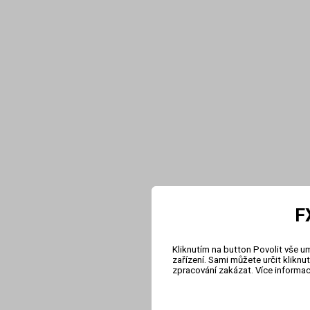
F
Kliknutím na button Povolit vše u
zařízení. Sami můžete určit klikn
zpracování zakázat. Více informa