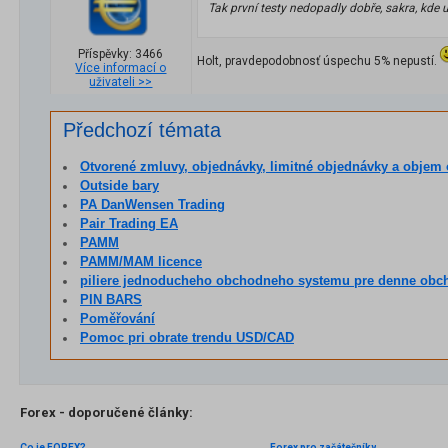
Tak první testy nedopadly dobře, sakra, kde u
Příspěvky: 3466
Holt, pravdepodobnosť úspechu 5% nepustí.
Více informací o
uživateli >>
Předchozí témata
Otvorené zmluvy, objednávky, limitné objednávky a objem obchodov - v reál
Outside bary
PA DanWensen Trading
Pair Trading EA
PAMM
PAMM/MAM licence
piliere jednoducheho obchodneho systemu pre denne obc
PIN BARS
Poměřování
Pomoc pri obrate trendu USD/CAD
Forex - doporučené články:
Co je FOREX?
Forex pro začátečníky