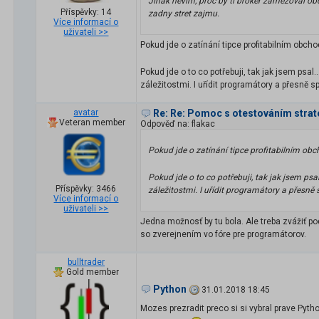
Jinak nevim, proc by ti broker zamezoval o
Příspěvky: 14
zadny stret zajmu.
Více informací o
uživateli >>
Pokud jde o zatínání tipce profitabilním obcho
Pokud jde o to co potřebuji, tak jak jsem psa
záležitostmi. I uřídit programátory a přesně sp
avatar
Re: Re: Pomoc s otestováním strat
Veteran member
Odpověď na: flakac
Pokud jde o zatínání tipce profitabilním obch
Pokud jde o to co potřebuji, tak jak jsem ps
Příspěvky: 3466
záležitostmi. I uřídit programátory a přesně s
Více informací o
uživateli >>
Jedna možnosť by tu bola. Ale treba zvážiť p
so zverejnením vo fóre pre programátorov.
bulltrader
Gold member
Python
31.01.2018 18:45
Mozes prezradit preco si si vybral prave Pyth