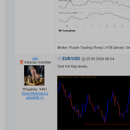
Broker: Purple Trading (forex) | XTB (akcie) |
Jan
EUR/USD
25.05.2026 08:24
Veteran member
Test H4- Key levelu.
Příspěvky: 9401
Více informací o
uživateli >>