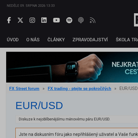
NEDĚLE 09. SRPNA 2026 13:33
ÚVOD
O NÁS
ČLÁNKY
ZPRAVODAJSTVÍ
ŠKOLA TR
»
»
EUR/USD
FX Street forum
FX trading - ptejte se pokročilých
EUR/USD
Diskuze k nejoblíbenějšímu měnovému páru EUR/USD.
Jste na diskusním fóru jako nepřihlášený uživatel a Vaše fun