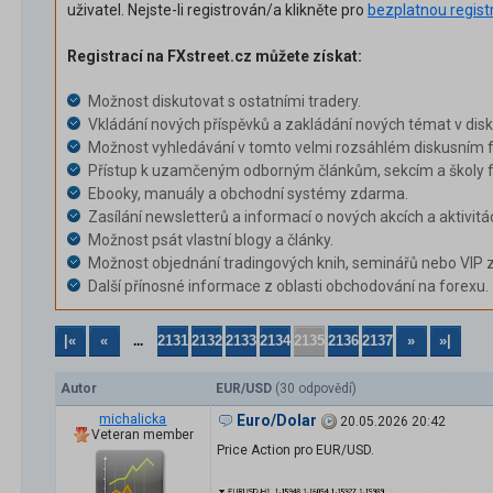
uživatel. Nejste-li registrován/a klikněte pro
bezplatnou regist
Registrací na FXstreet.cz můžete získat:
Možnost diskutovat s ostatními tradery.
Vkládání nových příspěvků a zakládání nových témat v dis
Možnost vyhledávání v tomto velmi rozsáhlém diskusním f
Přístup k uzamčeným odborným článkům, sekcím a školy f
Ebooky, manuály a obchodní systémy zdarma.
Zasílání newsletterů a informací o nových akcích a aktivitá
Možnost psát vlastní blogy a články.
Možnost objednání tradingových knih, seminářů nebo VIP 
Další přínosné informace z oblasti obchodování na forexu.
|«
«
2131
2132
2133
2134
2135
2136
2137
»
»|
...
Autor
EUR/USD
(30 odpovědí)
michalicka
Euro/Dolar
20.05.2026 20:42
Veteran member
Price Action pro EUR/USD.