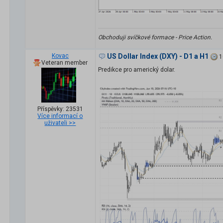
Obchoduji svíčkové formace - Price Action.
Kovac
US Dollar Index (DXY) - D1 a H1
1
Veteran member
Predikce pro americký dolar.
Příspěvky: 23531
Více informací o
uživateli >>