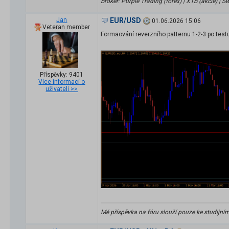
Broker: Purple Trading (forex) | XTB (akcie) |
Jan
EUR/USD
01.06.2026 15:06
Veteran member
Formaování reverzního patternu 1-2-3 po test
Příspěvky: 9401
Více informací o
uživateli >>
Mé příspěvka na fóru slouží pouze ke studijní