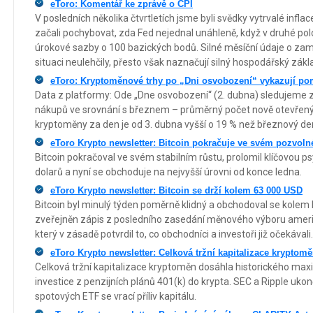
eToro: Komentář ke zprávě o CPI
V posledních několika čtvrtletích jsme byli svědky vytrvalé inflac
začali pochybovat, zda Fed nejednal unáhleně, když v druhé polo
úrokové sazby o 100 bazických bodů. Silné měsíční údaje o zam
situaci neulehčily, přesto však naznačují silný hospodářský zákl
eToro: Kryptoměnové trhy po „Dni osvobození“ vykazují pom
Data z platformy: Ode „Dne osvobození“ (2. dubna) sledujeme z
nákupů ve srovnání s březnem – průměrný počet nově otevřený
kryptoměny za den je od 3. dubna vyšší o 19 % než březnový de
eToro Krypto newsletter: Bitcoin pokračuje ve svém pozvol
Bitcoin pokračoval ve svém stabilním růstu, prolomil klíčovou p
dolarů a nyní se obchoduje na nejvyšší úrovni od konce ledna.
eToro Krypto newsletter: Bitcoin se drží kolem 63 000 USD
Bitcoin byl minulý týden poměrně klidný a obchodoval se kolem 
zveřejněn zápis z posledního zasedání měnového výboru ameri
který v zásadě potvrdil to, co obchodníci a investoři již očekávali.
eToro Krypto newsletter: Celková tržní kapitalizace krypto
Celková tržní kapitalizace kryptoměn dosáhla historického ma
investice z penzijních plánů 401(k) do krypta. SEC a Ripple ukonč
spotových ETF se vrací příliv kapitálu.