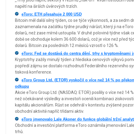
‚‚Trhy jsou napříč sektory v režimu „risk-off“ kvůli rostoucím o
napětí na širších úvěrových trzích.
eToro: ETH přesahuje 2 000 USD
Bitcoin měl další silný týden, co se týče výkonnosti, a za sedm d
zaznamenala na začátku týdne prudký nárůst, který ji na eToro
dolarů, než zase mírně ustoupila. V druhé polovině týdne však 
době se obchoduje kolem 36 600 dolarů, což je více než před t
dolarů. Bitcoin za posledních 12 měsíců vzrostl o 126 %.
eToro: Fed se dostává do centra dění, trhy s kryptoměnami
Kryptotrhy zažily minulý týden z hlediska cenových výkyvů poměr
popředí zájmu se dostalo rozhodnutí Federálního rezervního 
tisková konference.
eToro Group Ltd. (ETOR) vyskočil o více než 14 % po překo
odkupu
Akcie eToro Group Ltd. (NASDAQ: ETOR) posílily o více než 14 % p
než očekávané výsledky a investoři ocenili kombinaci ziskovost
kapitálu akcionářům. Růst se odehrál v kontextu zvýšené pozor
obchodní aktivitě napříč třídami aktiv.
eToro jmenovalo Lale Akoner do funkce globální tržní analyt
Obchodní a investiční platforma eToro oznámila jmenování Lale
trhů.