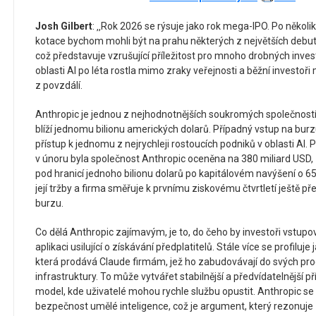
Josh Gilbert
: ‚‚Rok 2026 se rýsuje jako rok mega-IPO. Po několik
kotace bychom mohli být na prahu některých z největších debutů 
což představuje vzrušující příležitost pro mnoho drobných inves
oblasti AI po léta rostla mimo zraky veřejnosti a běžní investoři
z povzdálí.
Anthropic je jednou z nejhodnotnějších soukromých společností n
blíží jednomu bilionu amerických dolarů. Případný vstup na b
přístup k jednomu z nejrychleji rostoucích podniků v oblasti AI. 
v únoru byla společnost Anthropic oceněna na 380 miliard USD,
pod hranicí jednoho bilionu dolarů po kapitálovém navýšení o 65
její tržby a firma směřuje k prvnímu ziskovému čtvrtletí ještě
burzu.
Co dělá Anthropic zajímavým, je to, do čeho by investoři vstupov
aplikaci usilující o získávání předplatitelů. Stále více se profiluj
která prodává Claude firmám, jež ho zabudovávají do svých pro
infrastruktury. To může vytvářet stabilnější a předvídatelnější př
model, kde uživatelé mohou rychle službu opustit. Anthropic se
bezpečnost umělé inteligence, což je argument, který rezonuje