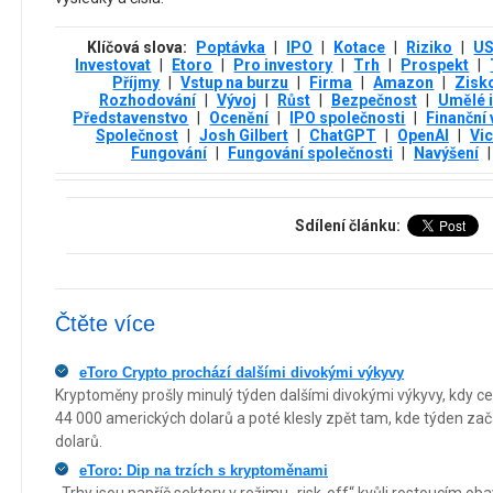
Klíčová slova:
Poptávka
|
IPO
|
Kotace
|
Riziko
|
U
Investovat
|
Etoro
|
Pro investory
|
Trh
|
Prospekt
|
Příjmy
|
Vstup na burzu
|
Firma
|
Amazon
|
Zisk
Rozhodování
|
Vývoj
|
Růst
|
Bezpečnost
|
Umělé i
Představenstvo
|
Ocenění
|
IPO společnosti
|
Finanční
Společnost
|
Josh Gilbert
|
ChatGPT
|
OpenAI
|
Vi
Fungování
|
Fungování společnosti
|
Navýšení
|
Sdílení článku:
Čtěte více
eToro Crypto prochází dalšími divokými výkyvy
Kryptoměny prošly minulý týden dalšími divokými výkyvy, kdy cen
44 000 amerických dolarů a poté klesly zpět tam, kde týden zača
dolarů.
eToro: Dip na trzích s kryptoměnami