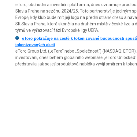
eToro, obchodní a investiční platforma, dnes oznamuje prodlo
Slavia Praha na sezónu 2024/25. Toto partnerství je jediným s
Evropě, kdy klub bude mít její logo na přední straně dresu a na
SK Slavia Praha, která skončila na druhém místě v české lize a 
týmů ve vyřazovací fázi Evropské ligy UEFA.
eToro pokračuje na cestě k tokenizované budoucnosti spušt
tokenizovaných akcií
eToro Group Ltd. („eToro“ nebo „Společnost“) (NASDAQ: ETOR),
investování, dnes během globálního webináře „eToro Unlocked:
představila, jak se její produktová nabídka vyvíjí směrem k tok