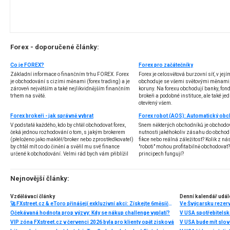
Forex - doporučené články:
Co je FOREX?
Forex pro začátečníky
Základní informace o finančním trhu FOREX. Forex
Forex je celosvětová burzovní síť, v jej
je obchodování s cizími měnami (forex trading) a je
obchoduje se všemi světovými měnami,
zároveň největším a také nejlikvidnějším finančním
koruny. Na forexu obchodují banky, fondy
trhem na světě.
brokeři a podobné instituce, ale také jedn
otevřený všem.
Forex brokeři - jak správně vybrat
V podstatě každého, kdo by chtěl obchodovat forex,
Snem některých obchodníků je obchodo
čeká jednou rozhodování o tom, s jakým brokerem
nutnosti jakéhokoliv zásahu do obchod
(přeloženo jako makléř/broker nebo zprostředkovatel)
fikce nebo reálná záležitost? Kolik z nás
by chtěl mít co do činění a svěřil mu své finance
"roboti" mohou profitabilně obchodovat
určené k obchodování. Velmi rád bych vám přiblížil
principech fungují?
problematiku výběru brokera, rozdíl mezi
jednotlivými typy brokerů a v neposlední řadě uvedu
několik příkladů nejznámějších z nich.
Nejnovější články:
Vzdělávací články
Denní kalendář udál
🚀 FXstreet.cz & eToro přinášejí exkluzivní akci: Získejte 6měsíční členství ve VIP zóně ZDARMA
Ve Švýcarsku rezer
Očekávaná hodnota prop výzvy: Kdy se nákup challenge vyplatí?
V USA spotřebitelsk
VIP zóna FXstreet.cz v červenci 2026 byla pro klienty opět zisková
V USA bude mít slo