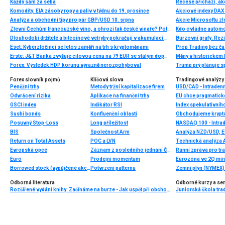
Každý sám za seba
Recese přichází, ak
Komodity: EIA zásoby ropy a paliv v týdnu do 19. prosince
Analýza a obchodní tipy pro pár GBP/USD 10. srpna
Zlevní Čechům francouzské víno, a ohrozí tak české vinaře? Poté, co v důsledku Trumpova 200procentního cla zaplaví trh EU…
Dlouhodobí držitelé a bitcoinové velryby pokračují v akumulaci Bitcoinů
Eset: Kyberzločinci se letos zaměří na trh s kryptoměnami
Erste: J&T Banka zvyšuje cílovou cenu na 79 EUR se stálým doporučením „Buy“
Měny v historickém 
Forex: Výsledek HDP korunu výrazně nerozpohyboval
Trump prý plánuje sp
Forex slovník pojmů
Klíčová slova
Tradingové analýzy 
Peněžní trhy
Metody tržní kapitalizace firem
USD/CAD - Intradenn
Odvrácení rizika
Aplikace na finanční trhy
GSCI index
Indikátor RSI
Index spekulativníh
Sushi bonds
Konfluenční oblasti
Posuvný Stop-Loss
Long příležitost
NASDAQ 100 - Intrad
BIS
Společnost Arm
Analýza NZD/USD, 
Return on Total Assets
POC a LVN
Technická analýza
Evropská opce
Záznam z posledního jednání ČNB
Ranní zpráva pro tra
Euro
Prodejní momentum
Eurozóna ve 2Q mírn
Borrowed stock (vypůjčené akcie)
Potvrzení patternu
Zemní plyn (NYMEX) 
Odborná literatura
Odborné kurzy a se
Rozšířené vydání knihy: Začínáme na burze - Jak uspět při obchodování na finančních trzích (2. vydání)
Juniorská škola trad