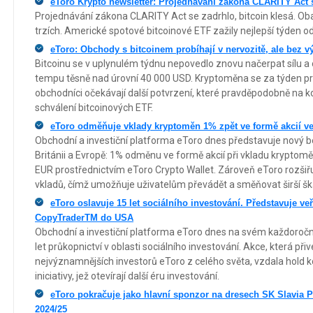
eToro Krypto newsletter: Projednávání zákona CLARITY Act s
Projednávání zákona CLARITY Act se zadrhlo, bitcoin klesá. Oba
trzích. Americké spotové bitcoinové ETF zažily nejlepší týden od 
eToro: Obchody s bitcoinem probíhají v nervozitě, ale bez 
Bitcoinu se v uplynulém týdnu nepovedlo znovu načerpat sílu 
tempu těsně nad úrovní 40 000 USD. Kryptoměna se za týden pr
obchodníci očekávají další potvrzení, které pravděpodobně na kon
schválení bitcoinových ETF.
eToro odměňuje vklady kryptoměn 1% zpět ve formě akcií ve 
Obchodní a investiční platforma eToro dnes představuje nový be
Británii a Evropě: 1% odměnu ve formě akcií při vkladu krypto
EUR prostřednictvím eToro Crypto Wallet. Zároveň eToro rozši
vkladů, čímž umožňuje uživatelům převádět a směňovat širší š
eToro oslavuje 15 let sociálního investování. Představuje veř
CopyTraderTM do USA
Obchodní a investiční platforma eToro dnes na svém každoroč
let průkopnictví v oblasti sociálního investování. Akce, která p
nejvýznamnějších investorů eToro z celého světa, vzdala hold 
iniciativy, jež otevírají další éru investování.
eToro pokračuje jako hlavní sponzor na dresech SK Slavia P
2024/25