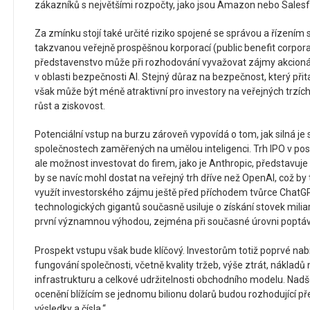
zákazníků s největšími rozpočty, jako jsou Amazon nebo Salesf
Za zmínku stojí také určité riziko spojené se správou a řízením 
takzvanou veřejně prospěšnou korporací (public benefit corporat
představenstvo může při rozhodování vyvažovat zájmy akcionář
v oblasti bezpečnosti AI. Stejný důraz na bezpečnost, který přit
však může být méně atraktivní pro investory na veřejných trzích
růst a ziskovost.
Potenciální vstup na burzu zároveň vypovídá o tom, jak silná je
společnostech zaměřených na umělou inteligenci. Trh IPO v posle
ale možnost investovat do firem, jako je Anthropic, představuje z
by se navíc mohl dostat na veřejný trh dříve než OpenAI, což b
využít investorského zájmu ještě před příchodem tvůrce ChatGPT.
technologických gigantů současně usiluje o získání stovek miliar
první významnou výhodou, zejména při současné úrovni poptáv
Prospekt vstupu však bude klíčový. Investorům totiž poprvé nab
fungování společnosti, včetně kvality tržeb, výše ztrát, nákladů
infrastrukturu a celkové udržitelnosti obchodního modelu. Nadšen
ocenění blížícím se jednomu bilionu dolarů budou rozhodující p
výsledky a čísla.‘‘