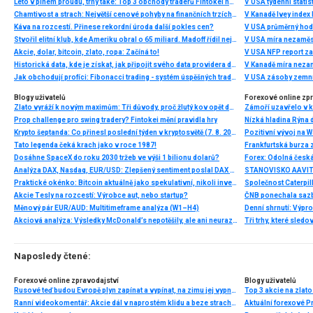
Léto v plném proudu, trhy také: Top 3 obchody traderů Fintokei na indexech a zlatě
V USA týdenní statist
Chamtivost a strach: Největší cenové pohyby na finančních trzích (červenec 2026)
V Kanadě Ivey index
Káva na rozcestí. Přinese rekordní úroda další pokles cen?
V USA průměrný hod
Stvořil elitní klub, kde Ameriku obral o 65 miliard. Madoff řídil největší Ponzi dějin
V USA míra nezaměs
Akcie, dolar, bitcoin, zlato, ropa: Začíná to!
V USA NFP report z
Historická data, kde je získat, jak připojit svého data providera do MultiCharts a proč je budeme potřebovat? (4. díl)
V Kanadě míra neza
Jak obchodují profíci: Fibonacci trading - systém úspěšných traderů
V USA zásoby zemní
Blogy uživatelů
Forexové online zp
Zlato vyráží k novým maximům: Tři důvody, proč žlutý kov opět dominuje
Prop challenge pro swing tradery? Fintokei mění pravidla hry
Nízká hladina Rýna 
Krypto šeptanda: Co přinesl poslední týden v kryptosvětě (7. 8. 2026)
Pozitivní vývoj na Wa
Tato legenda čeká krach jako v roce 1987!
Frankfurtská burza 
Dosáhne SpaceX do roku 2030 tržeb ve výši 1 bilionu dolarů?
Analýza DAX, Nasdaq, EUR/USD: Zlepšený sentiment poslal DAX na nová maxima
Praktické okénko: Bitcoin aktuálně jako spekulativní, nikoli investiční aktivum
Akcie Tesly na rozcestí: Výrobce aut, nebo startup?
Měnový pár EUR/AUD: Multitimeframe analýza (W1–H4)
Denní shrnutí: Výpro
Akciová analýza: Výsledky McDonald’s nepotěšily, ale ani neurazily. Jakou vizi společnost prezentovala?
Tři trhy, které sledo
Naposledy čtené:
Forexové online zpravodajství
Blogy uživatelů
Rusové teď budou Evropě plyn zapínat a vypínat, na zimu jej vypnou zcela, varuje expert z Bruselu. Včera oznámené vypnutí zřejmě Němce definitivně přiměje zachovat si své jaderné elektrárny
Top 3 akcie na zlat
Ranní videokomentář: Akcie dál v naprostém klidu a beze strachu, nový týden bude hlavně o Fedu
Aktuální forexové Pr