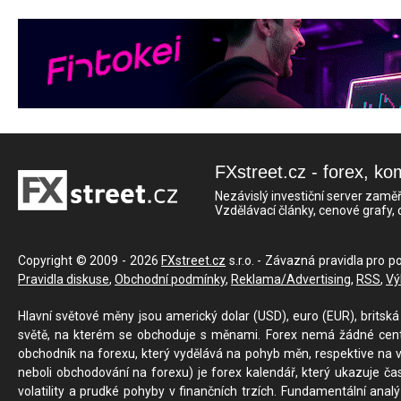
FXstreet.cz - forex, ko
Nezávislý investiční server zaměř
Vzdělávací články, cenové grafy,
Copyright © 2009 - 2026
FXstreet.cz
s.r.o. - Závazná pravidla pro p
Pravidla diskuse
,
Obchodní podmínky
,
Reklama/Advertising
,
RSS
,
Vý
Hlavní světové měny jsou americký dolar (USD), euro (EUR), britská 
světě, na kterém se obchoduje s měnami. Forex nemá žádné centrál
obchodník na forexu, který vydělává na pohyb měn, respektive na v
neboli obchodování na forexu) je forex kalendář, který ukazuje č
volatility a prudké pohyby v finančních trzích. Fundamentální ana