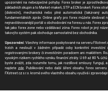
upozornění na nebezpečné pohyby. Forex broker je zprostředkov
základních skupin a to Market-makeři, STP a ECN brokeři. Forex stra
(diskreční), mechanická nebo plně automatická (takzvaný aut
fundamentálních zpráv. Online grafy pro forex můžete sledovat na 
nejnavštěvovanější portál o obchodování na forexu u nás. Forex zprav
tak jako forex zone nebo vzdělávací zóna. Forex robot je jiný náz
takovýto systém pak obchoduje samostatně bez obchodníka.
Upozornění:
Všechny informace poskytované na serveru FXstreet.cz
trzích a neslouží v žádném případě coby konkrétní investiční č
registrovanými brokery či investičním poradcem ani makléřem. Rozd
vysokým rizikem rychlého vzniku finanční ztráty. U 69 až 80 % účtů 
byste zvážit, zda rozumíte tomu, jak rozdílové smlouvy fungují, a
najdete
zde
. Publikování nebo další šíření obsahu forex serveru
FXstreet.cz s.r.o. kromě svého vlastního obsahu využívá i zpravodajs