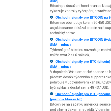
SMA)
Bitcoin po dosažení horní hranice klesa
vykazuje známky vyčerpání, protože s
Obchodní signály pro BITCOIN na 9.
Bitcoin se obchoduje kolem 90 450 US
asijské seance dokázal bitcoin najít s
technický odraz.
Obchodní signály pro BITCOIN (týde
SMA – odraz)
Týdenní graf bitcoinu naznačuje medvěd
může trvat 2 až 6 měsíců, ...
Obchodní signály pro BTC (bitcoin) 
SMA – odraz)
V dopolední části americké seance se b
předtím dosáhl týdenního supportu okol
pohybuje v uptrendovém kanálu. Kdyby
býčí cyklus a dostat se na 48 437 USD.
Obchodní signály pro BTC (bitcoin) 
(pásmo – Murray 4/8)
Bitcoin se na začátku americké seance
pod silným tlakem medvědů. V denním g