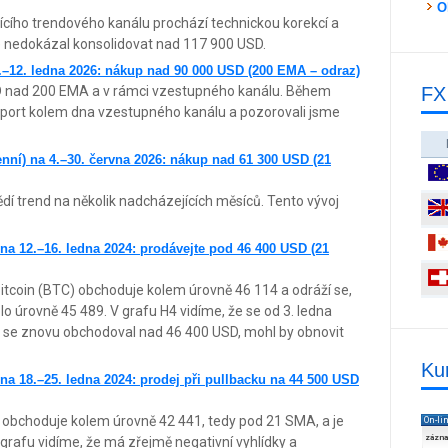
O
jícího trendového kanálu prochází technickou korekcí a
e nedokázal konsolidovat nad 117 900 USD.
–12. ledna 2026: nákup nad 90 000 USD (200 EMA – odraz)
D nad 200 EMA a v rámci vzestupného kanálu. Během
FX
upport kolem dna vzestupného kanálu a pozorovali jsme
nní) na 4.–30. června 2026: nákup nad 61 300 USD (21
í trend na několik nadcházejících měsíců. Tento vývoj
na 12.–16. ledna 2024: prodávejte pod 46 400 USD (21
itcoin (BTC) obchoduje kolem úrovně 46 114 a odráží se,
o úrovně 45 489. V grafu H4 vidíme, že se od 3. ledna
 se znovu obchodoval nad 46 400 USD, mohl by obnovit
Ku
na 18.–25. ledna 2024: prodej při pullbacku na 44 500 USD
 obchoduje kolem úrovně 42 441, tedy pod 21 SMA, a je
On-li
zázn
rafu vidíme, že má zřejmě negativní vyhlídky a