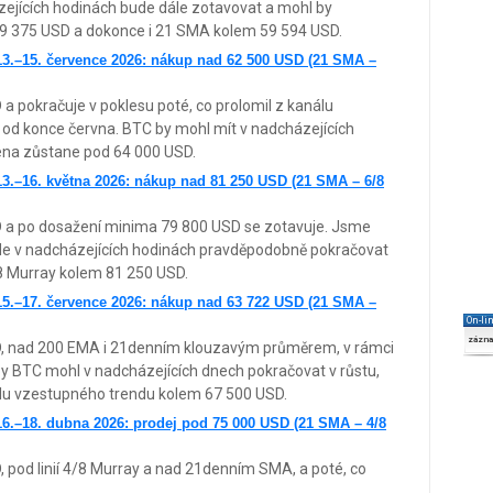
zejících hodinách bude dále zotavovat a mohl by
9 375 USD a dokonce i 21 SMA kolem 59 594 USD.
3.–15. července 2026: nákup nad 62 500 USD (21 SMA –
a pokračuje v poklesu poté, co prolomil z kanálu
 od konce června. BTC by mohl mít v nadcházejících
ena zůstane pod 64 000 USD.
.–16. května 2026: nákup nad 81 250 USD (21 SMA – 6/8
D a po dosažení minima 79 800 USD se zotavuje. Jsme
de v nadcházejících hodinách pravděpodobně pokračovat
8 Murray kolem 81 250 USD.
5.–17. července 2026: nákup nad 63 722 USD (21 SMA –
On-li
zázn
D, nad 200 EMA i 21denním klouzavým průměrem, v rámci
by BTC mohl v nadcházejících dnech pokračovat v růstu,
u vzestupného trendu kolem 67 500 USD.
6.–18. dubna 2026: prodej pod 75 000 USD (21 SMA – 4/8
 pod linií 4/8 Murray a nad 21denním SMA, a poté, co