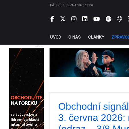
PÁTEK 07. SRPNA 2026 19:00
ÚVOD
O NÁS
ČLÁNKY
ZPRAVO
reklama
Obchodní signá
3. června 2026
(odraz – 3/8 Mur