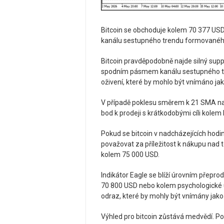
Bitcoin se obchoduje kolem 70 377 USD,
kanálu sestupného trendu formovaného
Bitcoin pravděpodobně najde silný sup
spodním pásmem kanálu sestupného tre
oživení, které by mohlo být vnímáno jako
V případě poklesu směrem k 21 SMA na
bod k prodeji s krátkodobými cíli kolem
Pokud se bitcoin v nadcházejících hodiná
považovat za příležitost k nákupu nad 
kolem 75 000 USD.
Indikátor Eagle se blíží úrovním přep
70 800 USD nebo kolem psychologické ú
odraz, které by mohly být vnímány jako
Výhled pro bitcoin zůstává medvědí. 