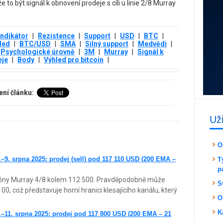
to být signál k obnovení prodeje s cíli u linie 2/8 Murray
Indikátor
|
Rezistence
|
Support
|
USD
|
BTC
|
led
|
BTC/USD
|
SMA
|
Silný support
|
Medvědi
|
Psychologické úrovně
|
3М
|
Murray
|
Signál k
eje
|
Body
|
Výhled pro bitcoin
|
ení článku:
Už
O
–9. srpna 2025: prodej (sell) pod 117 110 USD (200 EMA –
T
p
 zóny Murray 4/8 kolem 112 500. Pravděpodobně může
S
00, což představuje horní hranici klesajícího kanálu, který
O
K
–11. srpna 2025: prodej pod 117 800 USD (200 EMA – 21