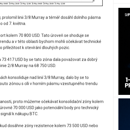
 prolomil linii 3/8 Murray a téměř dosáhl dolního pásma
 od 7. května.
port kolem 70 800 USD. Tato úroveň se shoduje se
ndu a v této oblasti bychom mohli očekávat technické
 příležitost k otevírání dlouhých pozic.
 73 417 USD by se tato zóna dala považovat za dobrý
 linie 2/8 Murray na 68 750 USD.
ch konsoliduje nad linií 3/8 Murray, dalo by se to
touto zónou s cíli v horním pásmu vzestupného trendu
rodanosti, proto můžeme očekávat konsolidační zóny kolem
rovně 70 000 USD jako potenciální body pro technický
 signál k nákupu BTC.
Pokud dosáhne zóny rezistence kolem 73 500 USD nebo