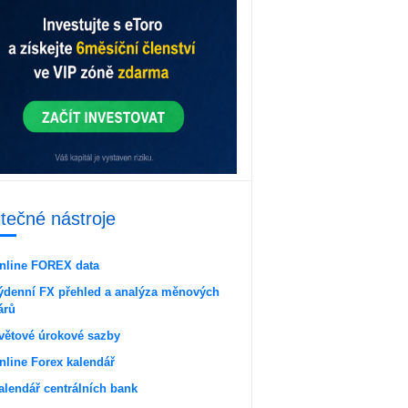
itečné nástroje
nline FOREX data
ýdenní FX přehled a analýza měnových
árů
větové úrokové sazby
nline Forex kalendář
alendář centrálních bank