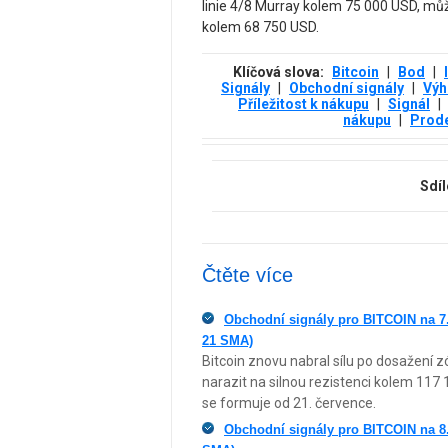
linie 4/8 Murray kolem 75 000 USD, může 
kolem 68 750 USD.
Klíčová slova:
Bitcoin
|
Bod
|
Signály
|
Obchodní signály
|
Výh
Příležitost k nákupu
|
Signál
|
nákupu
|
Prod
Sdíl
Čtěte více
Obchodní signály pro BITCOIN na 7.
21 SMA)
Bitcoin znovu nabral sílu po dosažení
narazit na silnou rezistenci kolem 117 1
se formuje od 21. července.
Obchodní signály pro BITCOIN na 8.