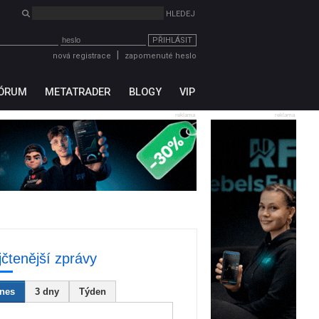
PŘIHLÁSIT
|
nová registrace
zapomenuté heslo
ÓRUM
METATRADER
BLOGY
VIP
reklama
reklama
jčtenější zprávy
nes
3 dny
Týden