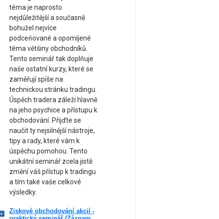
téma je naprosto
nejdůležitější a současně
bohužel nejvíce
podceňované a opomíjené
téma většiny obchodníků.
Tento seminář tak doplňuje
naše ostatní kurzy, které se
zaměřují spíše na
technickou stránku tradingu.
Úspěch tradera záleží hlavně
na jeho psychice a přístupu k
obchodování. Přijďte se
naučit ty nejsilnější nástroje,
tipy a rady, které vám k
úspěchu pomohou. Tento
unikátní seminář zcela jistě
změní váš přístup k tradingu
a tím také vaše celkové
výsledky.
Ziskové obchodování akcií -
ne
praktický seminář (Záznam