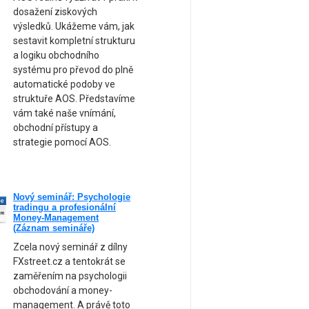
dosažení ziskových
výsledků. Ukážeme vám, jak
sestavit kompletní strukturu
a logiku obchodního
systému pro převod do plně
automatické podoby ve
struktuře AOS. Představíme
vám také naše vnímání,
obchodní přístupy a
strategie pomocí AOS.
Nový seminář: Psychologie
ne
tradingu a profesionální
am
Money-Management
(Záznam semináře)
Zcela nový seminář z dílny
FXstreet.cz a tentokrát se
zaměřením na psychologii
obchodování a money-
management. A právě toto