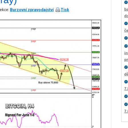
ba
ekce:
Burzovní zpravodajství
Tisk
d
č
i
p
dě
7.
7.