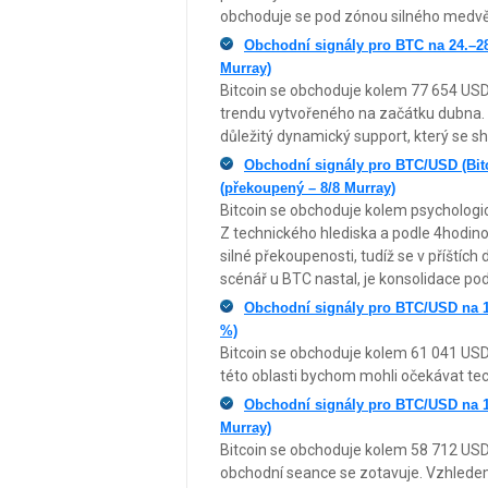
obchoduje se pod zónou silného medvěd
Obchodní signály pro BTC na 24.–28
Murray)
Bitcoin se obchoduje kolem 77 654 USD
trendu vytvořeného na začátku dubna. B
důležitý dynamický support, který se 
Obchodní signály pro BTC/USD (Bitc
(překoupený – 8/8 Murray)
Bitcoin se obchoduje kolem psychologi
Z technického hlediska a podle 4hodin
silné překoupenosti, tudíž se v příštích
scénář u BTC nastal, je konsolidace po
Obchodní signály pro BTC/USD na 1
%)
Bitcoin se obchoduje kolem 61 041 USD
této oblasti bychom mohli očekávat tech
Obchodní signály pro BTC/USD na 1.
Murray)
Bitcoin se obchoduje kolem 58 712 US
obchodní seance se zotavuje. Vzhledem 