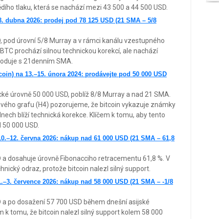
ího tlaku, která se nachází mezi 43 500 a 44 500 USD.
. dubna 2026: prodej pod 78 125 USD (21 SMA – 5/8
, pod úrovní 5/8 Murray a v rámci kanálu vzestupného
TC prochází silnou technickou korekcí, ale nachází
shoduje s 21denním SMA.
oin) na 13.–15. února 2024: prodávejte pod 50 000 USD
cké úrovně 50 000 USD, poblíž 8/8 Murray a nad 21 SMA.
ového grafu (H4) pozorujeme, že bitcoin vykazuje známky
 dnech blíží technická korekce. Klíčem k tomu, aby tento
d 50 000 USD.
0.–12. června 2026: nákup nad 61 000 USD (21 SMA – 61,8
 a dosahuje úrovně Fibonacciho retracementu 61,8 %. V
nický odraz, protože bitcoin nalezl silný support.
–3. července 2026: nákup nad 58 000 USD (21 SMA – -1/8
D a po dosažení 57 700 USD během dnešní asijské
k tomu, že bitcoin nalezl silný support kolem 58 000