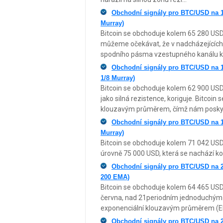
Obchodní signály pro BTC/USD na 1
Murray)
Bitcoin se obchoduje kolem 65 280 USD
můžeme očekávat, že v nadcházejících
spodního pásma vzestupného kanálu k
Obchodní signály pro BTC/USD na 1
1/8 Murray)
Bitcoin se obchoduje kolem 62 900 USD 
jako silná rezistence, koriguje. Bitco
klouzavým průměrem, čímž nám poskytuj
Obchodní signály pro BTC/USD na 1
Murray)
Bitcoin se obchoduje kolem 71 042 US
úrovně 75 000 USD, která se nachází ko
Obchodní signály pro BTC/USD na 2
200 EMA)
Bitcoin se obchoduje kolem 64 465 USD
června, nad 21periodním jednoduchým
exponenciální klouzavým průměrem (EM
Obchodní signály pro BTC/USD na 2