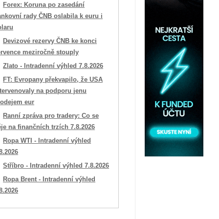
Forex: Koruna po zasedání
nkovní rady ČNB oslabila k euru i
olaru
Devizové rezervy ČNB ke konci
ervence meziročně stouply
Zlato - Intradenní výhled 7.8.2026
FT: Evropany překvapilo, že USA
ntervenovaly na podporu jenu
rodejem eur
Ranní zpráva pro tradery: Co se
je na finančních trzích 7.8.2026
Ropa WTI - Intradenní výhled
8.2026
Stříbro - Intradenní výhled 7.8.2026
Ropa Brent - Intradenní výhled
8.2026