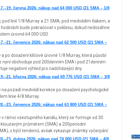
7.–19. června 2026: nákup nad 64 000 USD (21 SMA – 1/8
, pod linií 1/8 Murray a 21 SMA, pod medvědím tlakem, a
 hodinách bude pokračovat v poklesu, dokud nedosáhne
olem úrovně 64 000 USD.
7.–21. července 2026: nákup nad 62 500 USD (21 SMA –
a po dosažení klíčové úrovně 1/8 Murray, která působí
in se nyní obchoduje pod 200denním EMA i pod 21denním
e negativní výhled pro nadcházející dny.
9.–21. března 2026: nákup nad 69 776 USD (21 SMA – 3/8
D na pozadí medvědí korekce po dosažení psychologické
lem linie 4/8 Murray.
0.–23. července 2026: nákup nad 63 800 USD (21 SMA –
 v rámci vzestupného kanálu, který se formuje od 30.
 klouzavým průměrem (SMA) a 200periodní
A), s býčí tendencí, avšak vykazuje známky vyčerpání.
On-li
0.–23. dubna 2026: nákup nad 74 000 USD (21 SMA – 4/8