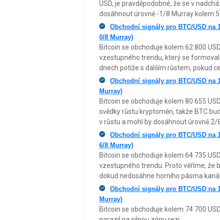
USD, je pravděpodobné, že se v nadchá
dosáhnout úrovně -1/8 Murray kolem 5
Obchodní signály pro BTC/USD na 1
0/8 Murray)
Bitcoin se obchoduje kolem 62 800 USD 
vzestupného trendu, který se formoval
dnech potíže s dalším růstem, pokud c
Obchodní signály pro BTC/USD na 13
Murray)
Bitcoin se obchoduje kolem 80 655 US
svědky růstu kryptoměn, takže BTC bu
v růstu a mohl by dosáhnout úrovně 2/
Obchodní signály pro BTC/USD na 1
6/8 Murray)
Bitcoin se obchoduje kolem 64 735 US
vzestupného trendu. Proto věříme, že 
dokud nedosáhne horního pásma kanál
Obchodní signály pro BTC/USD na 1
Murray)
Bitcoin se obchoduje kolem 74 700 USD,
narazil na silnou zónu rezi...