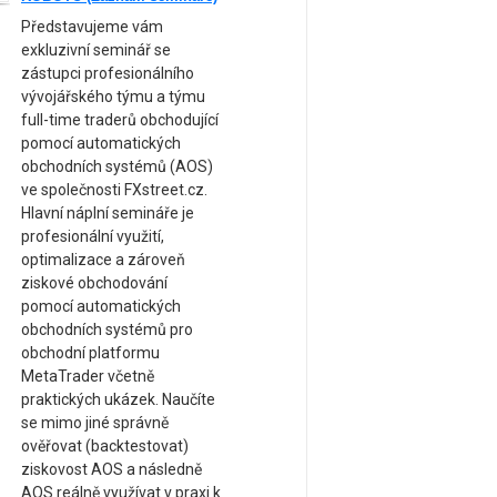
Představujeme vám
exkluzivní seminář se
zástupci profesionálního
vývojářského týmu a týmu
full-time traderů obchodující
pomocí automatických
obchodních systémů (AOS)
ve společnosti FXstreet.cz.
Hlavní náplní semináře je
profesionální využití,
optimalizace a zároveň
ziskové obchodování
pomocí automatických
obchodních systémů pro
obchodní platformu
MetaTrader včetně
praktických ukázek. Naučíte
se mimo jiné správně
ověřovat (backtestovat)
ziskovost AOS a následně
AOS reálně využívat v praxi k