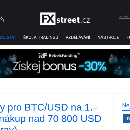
DAJSTVÍ
ŠKOLA TRADINGU
VZDĚLÁVÁNÍ
NÁSTROJE
F
ly pro BTC/USD na 1.–
Ne
Ticker Tape
by TradingView
: nákup nad 70 800 USD
D
ray)