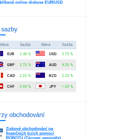
blíbená online diskuse EUR/USD
 sazby
Měna
Sazba
Měna
Sazba
EUR
2.40 %
USD
3.75 %
GBP
3.75 %
AUD
4.35 %
CAD
2.25 %
NZD
2.25 %
CHF
0.00 %
JPY
1.00 %
rzy obchodování
Ziskové obchodování na
ne
finančních trzích pomocí
am
ROBOTŮ (Záznam semináře)