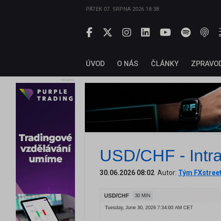
PÁTEK 07. SRPNA 2026 18:38
ÚVOD
O NÁS
ČLÁNKY
ZPRAVO
reklama
USD/CHF - Intra
30.06.2026 08:02
Autor:
Tým FXstree