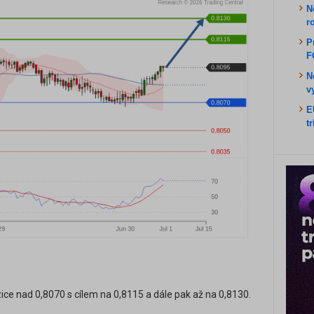
N
r
P
F
N
v
E
t
ice nad 0,8070 s cílem na 0,8115 a dále pak až na 0,8130.