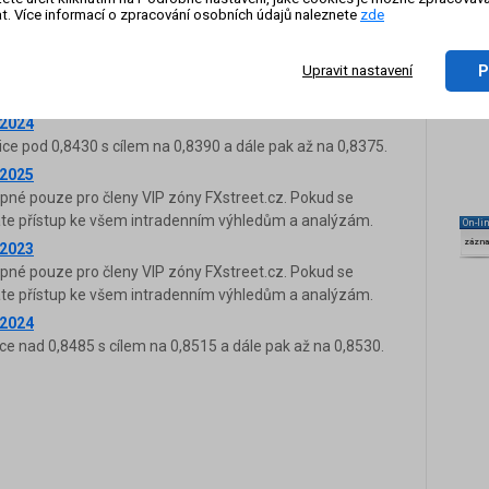
t. Více informací o zpracování osobních údajů naleznete
zde
upné pouze pro členy VIP zóny FXstreet.cz. Pokud se
káte přístup ke všem intradenním výhledům a analýzám.
P
Upravit nastavení
.2024
ce nad 0,8450 s cílem na 0,8490 a dále pak až na 0,8505.
.2024
ice pod 0,8430 s cílem na 0,8390 a dále pak až na 0,8375.
.2025
upné pouze pro členy VIP zóny FXstreet.cz. Pokud se
káte přístup ke všem intradenním výhledům a analýzám.
On-li
zázn
.2023
upné pouze pro členy VIP zóny FXstreet.cz. Pokud se
káte přístup ke všem intradenním výhledům a analýzám.
.2024
ce nad 0,8485 s cílem na 0,8515 a dále pak až na 0,8530.