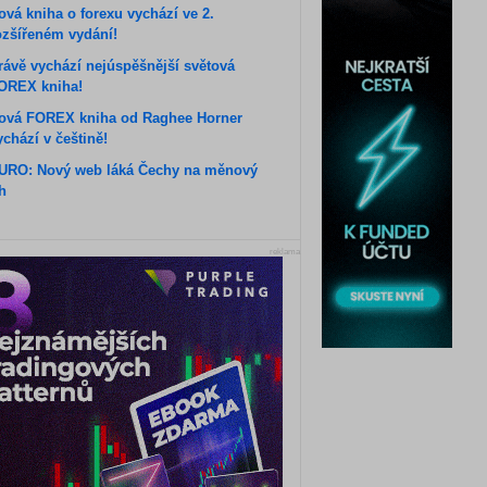
ová kniha o forexu vychází ve 2.
ozšířeném vydání!
rávě vychází nejúspěšnější světová
OREX kniha!
ová FOREX kniha od Raghee Horner
ychází v češtině!
URO: Nový web láká Čechy na měnový
rh
reklama