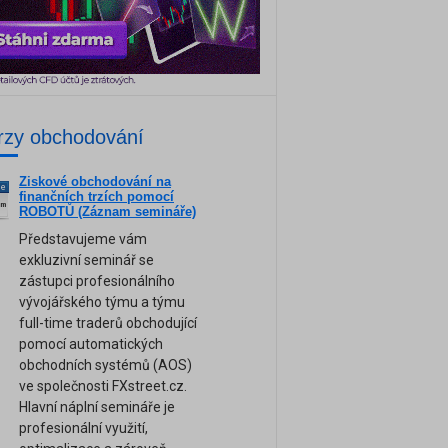
rzy obchodování
Ziskové obchodování na
ne
finančních trzích pomocí
am
ROBOTŮ (Záznam semináře)
Představujeme vám
exkluzivní seminář se
zástupci profesionálního
vývojářského týmu a týmu
full-time traderů obchodující
pomocí automatických
obchodních systémů (AOS)
ve společnosti FXstreet.cz.
Hlavní náplní semináře je
profesionální využití,