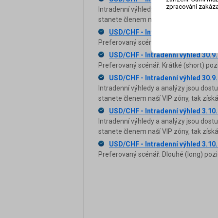
zpracování zakáza
Intradenní výhledy a analýzy jsou dost
stanete členem naší VIP zóny, tak zís
USD/CHF - Intradenní výhled 30.8
Preferovaný scénář: Dlouhé (long) pozi
USD/CHF - Intradenní výhled 30.9
Preferovaný scénář: Krátké (short) poz
USD/CHF - Intradenní výhled 30.9
Intradenní výhledy a analýzy jsou dost
stanete členem naší VIP zóny, tak zís
USD/CHF - Intradenní výhled 3.10
Intradenní výhledy a analýzy jsou dost
stanete členem naší VIP zóny, tak zís
USD/CHF - Intradenní výhled 3.10
Preferovaný scénář: Dlouhé (long) pozi