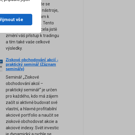
obchodování. Přijďte se
naučit ty nejsilnější nástroje,
tipy a rady, které vám k
řijmout vše
úspěchu pomohou. Tento
unikátní seminář zcela jistě
změní váš přístup k tradingu
a tím také vaše celkové
výsledky.
Ziskové obchodování akcií -
ne
praktický seminář (Záznam
am
semináře)
Seminář „Ziskové
obchodování akcií –
praktický seminář“ je určen
pro každého, kdo má zájem
začít si aktivně budovat své
vlastní, a hlavně profitabilní
akciové portfolio a naučit se
ziskově obchodovat akcie a
akciové indexy. Svět investic
je dynamický a rychle se