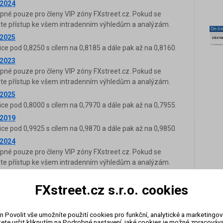
.2024
upné pouze pro členy VIP zóny FXstreet.cz. Pokud se
káte přístup ke všem intradenním výhledům a analýzám.
On-li
.2025
zázn
ice pod 0,8250 s cílem na 0,8185 a dále pak až na 0,8160.
.2023
upné pouze pro členy VIP zóny FXstreet.cz. Pokud se
káte přístup ke všem intradenním výhledům a analýzám.
.2025
ice pod 0,8000 s cílem na 0,7970 a dále pak až na 0,7955.
.2019
ice pod 0,9925 s cílem na 0,9870 a dále pak až na 0,9850.
.2024
upné pouze pro členy VIP zóny FXstreet.cz. Pokud se
káte přístup ke všem intradenním výhledům a analýzám.
.2025
ice pod 0,8075 s cílem na 0,8020 a dále pak až na 0,8000.
FXstreet.cz s.r.o. cookies
.2026
ice pod 0,8203 s cílem na 0,8125 a dále pak až na 0,8113.
n Povolit vše umožníte použití cookies pro funkční, analytické a marketingo
.2023
ete určit kliknutím na Podrobné nastavení, jaké cookies je možné zpracovávat