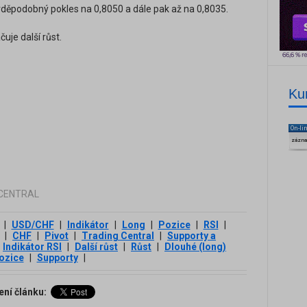
děpodobný pokles na 0,8050 a dále pak až na 0,8035.
čuje další růst.
Ku
On-li
zázn
G CENTRAL
|
USD/CHF
|
Indikátor
|
Long
|
Pozice
|
RSI
|
|
CHF
|
Pivot
|
Trading Central
|
Supporty a
Indikátor RSI
|
Další růst
|
Růst
|
Dlouhé (long)
ozice
|
Supporty
|
ení článku: