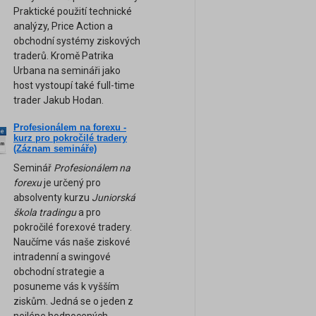
Praktické použití technické
analýzy, Price Action a
obchodní systémy ziskových
traderů. Kromě Patrika
Urbana na semináři jako
host vystoupí také full-time
trader Jakub Hodan.
Profesionálem na forexu -
ne
kurz pro pokročilé tradery
am
(Záznam semináře)
Seminář
Profesionálem na
forexu
je určený pro
absolventy kurzu
Juniorská
škola tradingu
a pro
pokročilé forexové tradery.
Naučíme vás naše ziskové
intradenní a swingové
obchodní strategie a
posuneme vás k vyšším
ziskům. Jedná se o jeden z