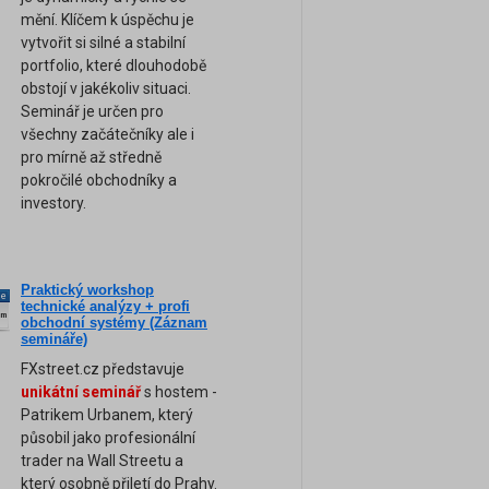
mění. Klíčem k úspěchu je
vytvořit si silné a stabilní
portfolio, které dlouhodobě
obstojí v jakékoliv situaci.
Seminář je určen pro
všechny začátečníky ale i
pro mírně až středně
pokročilé obchodníky a
investory.
Praktický workshop
ne
technické analýzy + profi
am
obchodní systémy (Záznam
semináře)
FXstreet.cz představuje
unikátní seminář
s hostem -
Patrikem Urbanem, který
působil jako profesionální
trader na Wall Streetu a
který osobně přiletí do Prahy.