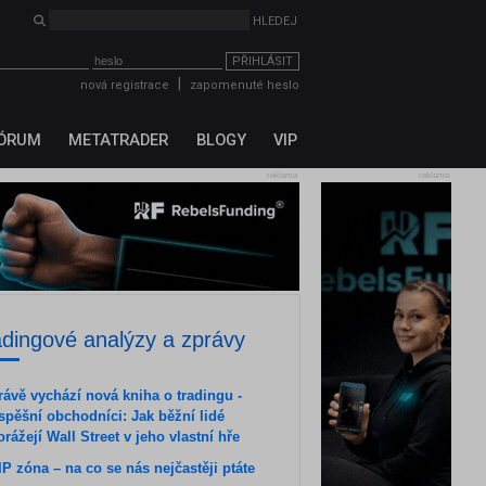
HLEDEJ
PŘIHLÁSIT
|
nová registrace
zapomenuté heslo
ÓRUM
METATRADER
BLOGY
VIP
reklama
reklama
adingové analýzy a zprávy
rávě vychází nová kniha o tradingu -
spěšní obchodníci: Jak běžní lidé
orážejí Wall Street v jeho vlastní hře
IP zóna – na co se nás nejčastěji ptáte