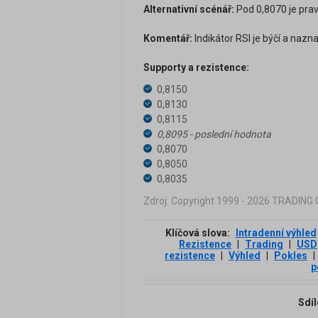
Alternativní scénář:
Pod 0,8070 je prav
Komentář:
Indikátor RSI je býčí a nazna
Supporty a rezistence:
0,8150
0,8130
0,8115
0,8095 - poslední hodnota
0,8070
0,8050
0,8035
Zdroj: Copyright 1999 - 2026 TRADIN
Klíčová slova:
Intradenní výhled
Rezistence
|
Trading
|
USD
rezistence
|
Výhled
|
Pokles
|
p
Sdíl