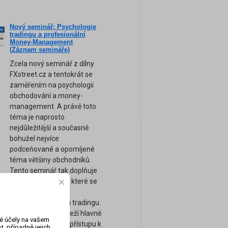
Nový seminář: Psychologie
ne
tradingu a profesionální
am
Money-Management
(Záznam semináře)
Zcela nový seminář z dílny
FXstreet.cz a tentokrát se
zaměřením na psychologii
obchodování a money-
management. A právě toto
téma je naprosto
nejdůležitější a současně
bohužel nejvíce
podceňované a opomíjené
téma většiny obchodníků.
Tento seminář tak doplňuje
naše ostatní kurzy, které se
zaměřují spíše na
technickou stránku tradingu.
Úspěch tradera záleží hlavně
vé účely na vašem
na jeho psychice a přístupu k
, případně jejich