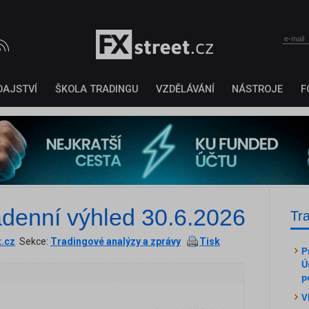
DAJSTVÍ
ŠKOLA TRADINGU
VZDĚLÁVÁNÍ
NÁSTROJE
F
denní výhled 30.6.2026
Tr
t.cz
Sekce:
Tradingové analýzy a zprávy
Tisk
P
Ú
p
V