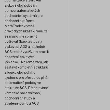
optimalizace a zároveň
ziskové obchodování
pomocí automatických
obchodních systémů pro
obchodní platformu
MetaTrader včetně
praktických ukázek. Naučíte
se mimo jiné správně
ověřovat (backtestovat)
ziskovost AOS a následně
AOS reálně využívat v praxi k
dosažení ziskových
výsledků. Ukážeme vám, jak
sestavit kompletní strukturu
a logiku obchodního
systému pro převod do plně
automatické podoby ve
struktuře AOS. Představíme
vám také naše vnímání,
obchodní přístupy a
strategie pomocí AOS.