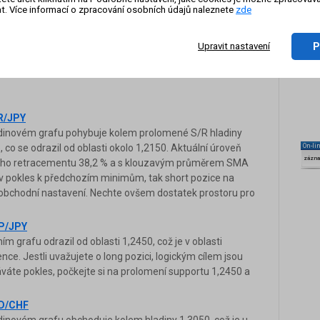
t. Více informací o zpracování osobních údajů naleznete
zde
edu a osobnosti každého tradera. Graficky znázorňuje
pohyb. Svojí subjektivní podstatou se také může stát velmi
trojem pro úspěšné obchodní systémy. Jednoduché věci
P
Upravit nastavení
endová čára je jednoduchým nástrojem.
R/JPY
dinovém grafu pohybuje kolem prolomené S/R hladiny
On-li
, co se odrazil od oblasti okolo 1,2150. Aktuální úroveň
zázn
ciho retracementu 38,2 % a s klouzavým průměrem SMA
e v pokles k předchozím minimům, tak short pozice na
 obchodní nastavení. Nechte ovšem dostatek prostoru pro
BP/JPY
 grafu odrazil od oblasti 1,2450, což je v oblasti
nce. Jestli uvažujete o long pozici, logickým cílem jsou
káváte pokles, počkejte si na prolomení supportu 1,2450 a
SD/CHF