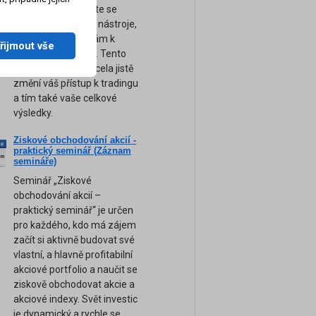
obchodování. Přijďte se
naučit ty nejsilnější nástroje,
tipy a rady, které vám k
řijmout vše
úspěchu pomohou. Tento
unikátní seminář zcela jistě
změní váš přístup k tradingu
a tím také vaše celkové
výsledky.
Ziskové obchodování akcií -
ne
praktický seminář (Záznam
am
semináře)
Seminář „Ziskové
obchodování akcií –
praktický seminář“ je určen
pro každého, kdo má zájem
začít si aktivně budovat své
vlastní, a hlavně profitabilní
akciové portfolio a naučit se
ziskově obchodovat akcie a
akciové indexy. Svět investic
je dynamický a rychle se