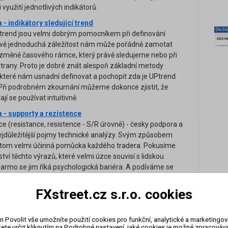
využití jednotlivých indikátorů.
- indikátory sledující trend
On-li
cí trend jsou velmi dobrým pomocníkem při definování
zázn
livě jednoduchá záležitost nám může pořádně zamotat
i změně časového rámce, který právě sledujeme nebo při
trany. Proto je dobré znát alespoň základní metody
 které nám usnadní definovat a pochopit zda je UPtrend
ři podrobném zkoumání můžeme dokonce zjistit, že
ají se používat intuitivně.
 - supporty a rezistence
ce (resistance, resistence - S/R úrovně) - česky podpora a
ejdůležitější pojmy technické analýzy. Svým způsobem
řitom velmi účinná pomůcka každého tradera. Pokusíme
tví těchto výrazů, které velmi úzce souvisí s lidskou
armo se jim říká psychologická bariéra. A podíváme se
užít tyto nové informace pro naše ziskové obchodování.
FXstreet.cz s.r.o. cookies
II. - trendy a trendline
ifikace je základním stavebním kamenem při tvorbě
 každého tradera. Dnes se podíváme na typy trendů a
n Povolit vše umožníte použití cookies pro funkční, analytické a marketingo
dové čáry. Trendová čára může občas být výrazem
ete určit kliknutím na Podrobné nastavení, jaké cookies je možné zpracovávat