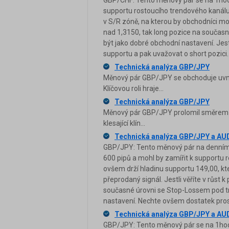
GBP/CHF: Tento měnový pár se na 1hod
supportu rostoucího trendového kanálu
v S/R zóně, na kterou by obchodníci mo
nad 1,3150, tak long pozice na souča
být jako dobré obchodní nastavení. Jes
supportu a pak uvažovat o short pozici.
Technická analýza GBP/JPY
Měnový pár GBP/JPY se obchoduje uvni
Klíčovou roli hraje...
Technická analýza GBP/JPY
Měnový pár GBP/JPY prolomil směrem dol
klesající klín...
Technická analýza GBP/JPY a A
GBP/JPY: Tento měnový pár na denním gr
600 pipů a mohl by zamířit k supportu 
ovšem drží hladinu supportu 149,00, kt
přeprodaný signál. Jestli věříte v růs
současné úrovni se Stop-Lossem pod t
nastavení. Nechte ovšem dostatek prost
Technická analýza GBP/JPY a A
GBP/JPY: Tento měnový pár se na 1hodi