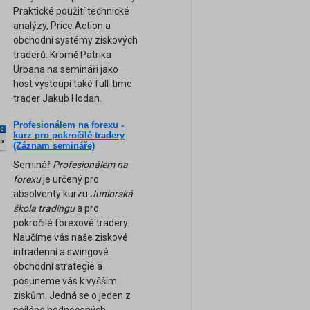
Praktické použití technické
analýzy, Price Action a
obchodní systémy ziskových
traderů. Kromě Patrika
Urbana na semináři jako
host vystoupí také full-time
trader Jakub Hodan.
Profesionálem na forexu -
ne
kurz pro pokročilé tradery
am
(Záznam semináře)
Seminář
Profesionálem na
forexu
je určený pro
absolventy kurzu
Juniorská
škola tradingu
a pro
pokročilé forexové tradery.
Naučíme vás naše ziskové
intradenní a swingové
obchodní strategie a
posuneme vás k vyšším
ziskům. Jedná se o jeden z