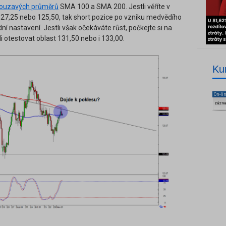
louzavých průměrů
SMA 100 a SMA 200. Jestli věříte v
7,25 nebo 125,50, tak short pozice po vzniku medvědího
 nastavení. Jestli však očekáváte růst, počkejte si na
 otestovat oblast 131,50 nebo i 133,00.
Ku
On-li
zázn