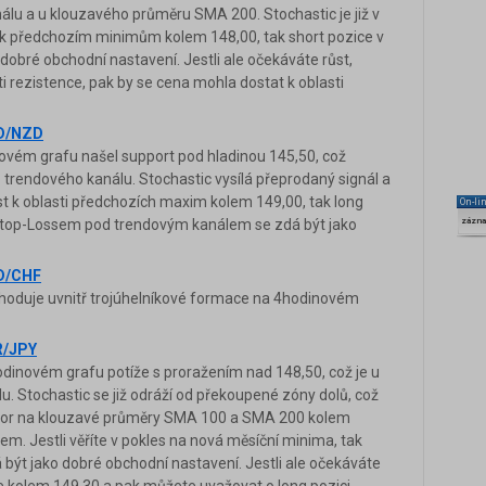
nálu a u klouzavého průměru SMA 200. Stochastic je již v
s k předchozím minimům kolem 148,00, tak short pozice v
 dobré obchodní nastavení. Jestli ale očekáváte růst,
i rezistence, pak by se cena mohla dostat k oblasti
UD/NZD
vém grafu našel support pod hladinou 145,50, což
trendového kanálu. Stochastic vysílá přeprodaný signál a
 růst k oblasti předchozích maxim kolem 149,00, tak long
On-li
zázn
Stop-Lossem pod trendovým kanálem se zdá být jako
AD/CHF
oduje uvnitř trojúhelníkové formace na 4hodinovém
R/JPY
inovém grafu potíže s proražením nad 148,50, což je u
u. Stochastic se již odráží od překoupené zóny dolů, což
 pozor na klouzavé průměry SMA 100 a SMA 200 kolem
em. Jestli věříte v pokles na nová měsíční minima, tak
 být jako dobré obchodní nastavení. Jestli ale očekáváte