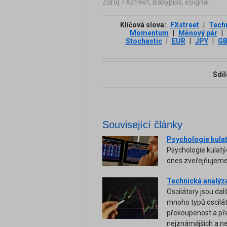
Zdroj: FXstreet, Babypips, eSignal
Klíčová slova:
FXstreet
|
Tech
Momentum
|
Měnový pár
|
Stochastic
|
EUR
|
JPY
|
G
Sdíl
Související články
Psychologie kulatý
Psychologie kulatý
dnes zveřejňujeme 
Technická analýza
Oscilátory jsou da
mnoho typů osciláto
překoupenost a př
nejznámějších a ne