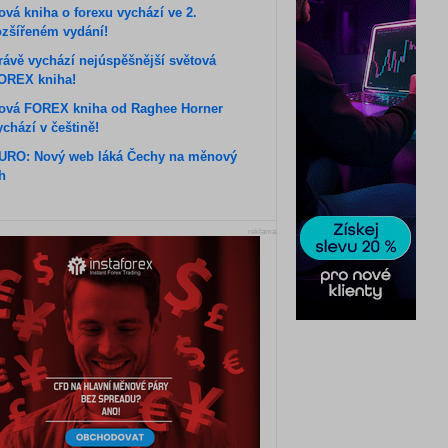
ová kniha o forexu vychází ve 2.
ozšířeném vydání!
rávě vychází nejúspěšnější světová
OREX kniha!
ová FOREX kniha od Raghee Horner
ychází v češtině!
URO: Nový web láká Čechy na měnový
rh
reklama