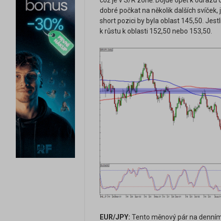
což je v S/R zóně. Dojde opět k odrazu
dobré počkat na několik dalších svíček
short pozici by byla oblast 145,50. Jest
k růstu k oblasti 152,50 nebo 153,50.
EUR/JPY:
Tento měnový pár na denním g