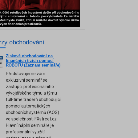
rzy obchodování
Ziskové obchodování na
ne
finančních trzích pomocí
am
ROBOTŮ (Záznam semináře)
Představujeme vám
exkluzivní seminář se
zástupci profesionálního
vývojářského týmu a týmu
full-time traderů obchodující
pomocí automatických
obchodních systémů (AOS)
ve společnosti FXstreet.cz.
Hlavní náplní semináře je
profesionální využití,