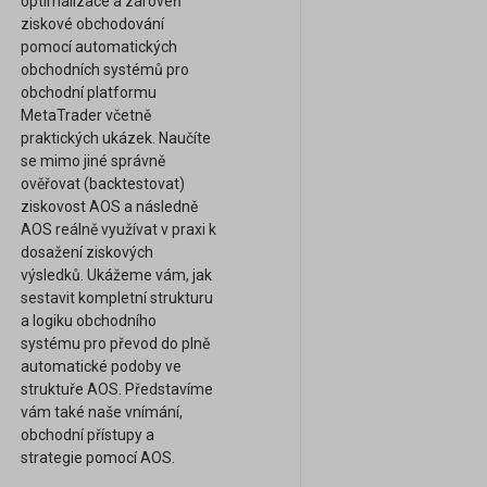
optimalizace a zároveň
ziskové obchodování
pomocí automatických
obchodních systémů pro
obchodní platformu
MetaTrader včetně
praktických ukázek. Naučíte
se mimo jiné správně
ověřovat (backtestovat)
ziskovost AOS a následně
AOS reálně využívat v praxi k
dosažení ziskových
výsledků. Ukážeme vám, jak
sestavit kompletní strukturu
a logiku obchodního
systému pro převod do plně
automatické podoby ve
struktuře AOS. Představíme
vám také naše vnímání,
obchodní přístupy a
strategie pomocí AOS.