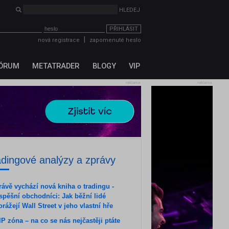
HLEDEJ
PŘIHLÁSIT
|
nová registrace
zapomenuté heslo
ÓRUM
METATRADER
BLOGY
VIP
reklama
reklama
adingové analýzy a zprávy
rávě vychází nová kniha o tradingu -
spěšní obchodníci: Jak běžní lidé
orážejí Wall Street v jeho vlastní hře
IP zóna – na co se nás nejčastěji ptáte