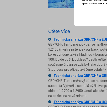
zpracování zakáza
subjektivního pohl
změnu ceny a její 
individuálním nás
jsou geniální - tr
Čtěte více
Technická analýza GBP/CHF a EU
GBP/CHF: Tento měnový pár se na 4ho
1,2400 (nyní rezistence - pullback) poté
koresponduje také s hladinou Fibonac
100. Dojde opět k poklesu? Jestli věřít
současné úrovni se zdá být jako dobré
Stop-Loss pro případ zvýšené volatility.
Technická analýza GBP/CHF a G
GBP/CHF: Tento měnový pár se na denním
supportu. Vytvořila se malá býčí diverge
oblasti 1,2700 a 1,2950. Jestli ale oče
na pokles na nová minima.
Technická analýza GBP/CHF a U