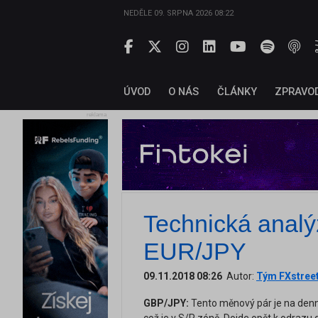
NEDĚLE 09. SRPNA 2026 08:22
ÚVOD
O NÁS
ČLÁNKY
ZPRAVO
reklama
Technická anal
EUR/JPY
09.11.2018 08:26
Autor:
Tým FXstree
GBP/JPY:
Tento měnový pár je na denn