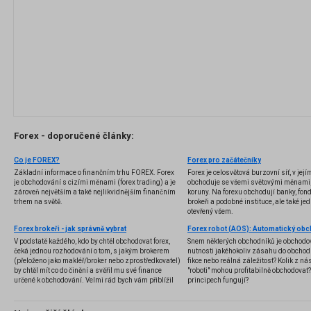
Forex - doporučené články:
Co je FOREX?
Forex pro začátečníky
Základní informace o finančním trhu FOREX. Forex
Forex je celosvětová burzovní síť, v jej
je obchodování s cizími měnami (forex trading) a je
obchoduje se všemi světovými měnami,
zároveň největším a také nejlikvidnějším finančním
koruny. Na forexu obchodují banky, fondy
trhem na světě.
brokeři a podobné instituce, ale také jedn
otevřený všem.
Forex brokeři - jak správně vybrat
V podstatě každého, kdo by chtěl obchodovat forex,
Snem některých obchodníků je obchodo
čeká jednou rozhodování o tom, s jakým brokerem
nutnosti jakéhokoliv zásahu do obchod
(přeloženo jako makléř/broker nebo zprostředkovatel)
fikce nebo reálná záležitost? Kolik z nás
by chtěl mít co do činění a svěřil mu své finance
"roboti" mohou profitabilně obchodovat
určené k obchodování. Velmi rád bych vám přiblížil
principech fungují?
problematiku výběru brokera, rozdíl mezi
jednotlivými typy brokerů a v neposlední řadě uvedu
několik příkladů nejznámějších z nich.