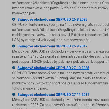
se formace býčí pohlcení (Engulfing) na lokálním supportu. Cena
bychom uvažovat o long pozici. Blížící se fundamentální zprávy 
měnového páru.
Swingové obchodování GBP/USD 26.8.2025
GBP/USD: Tento měnový pár je na 1hodinovém grafu v rostoucím 
se formace medvědí pohlcení (Engulfing) na lokální rezistenci. 
mohli bychom uvažovat o short pozici. Blížící se fundamentální 
USA) by mohly ovlivnit vývoj tohoto měnového páru.
Swingové obchodování GBP/USD 26.9.2017
Měnový pár GBP/USD se obchoduje v cenovém pásmu mezi sup
rezistencí 1,3495. Za signál zahájení intradenního klesajícího
pod support 1,3426, pokles by pak mohl pokračovat k supportu 
Swingové obchodování GBP/USD 27.10.2025
GBP/USD: Tento měnový pár je na 1hodinovém grafu v rostoucím 
se formace večerní hvězda (Evening Star) na lokální rezistenci.
mohli bychom uvažovat o short pozici. Blížící se fundamentální 
tohoto měnového páru.
Swingové obchodování GBP/USD 27.11.2017
Měnový pár GBP/USD se obchoduje v bočním trendu mezi suppo
rezistencí 1,3395. Za pokračování rostoucího trendu můžeme 