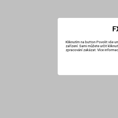
F
Kliknutím na button Povolit vše u
zařízení. Sami můžete určit klikn
zpracování zakázat. Více informa