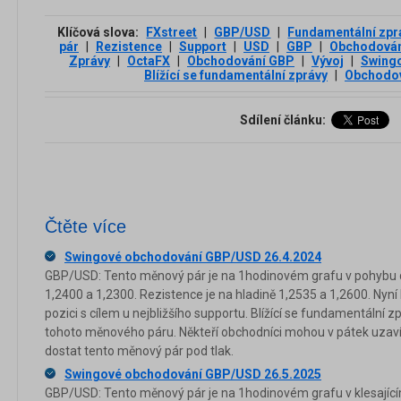
Klíčová slova:
FXstreet
|
GBP/USD
|
Fundamentální zpr
pár
|
Rezistence
|
Support
|
USD
|
GBP
|
Obchodován
Zprávy
|
OctaFX
|
Obchodování GBP
|
Vývoj
|
Swing
Blížící se fundamentální zprávy
|
Obchodo
Sdílení článku:
Čtěte více
Swingové obchodování GBP/USD 26.4.2024
GBP/USD: Tento měnový pár je na 1hodinovém grafu v pohybu do
1,2400 a 1,2300. Rezistence je na hladině 1,2535 a 1,2600. Nyn
pozici s cílem u nejbližšího supportu. Blížící se fundamentální z
tohoto měnového páru. Někteří obchodníci mohou v pátek uzaví
dostat tento měnový pár pod tlak.
Swingové obchodování GBP/USD 26.5.2025
GBP/USD: Tento měnový pár je na 1hodinovém grafu v klesajícím