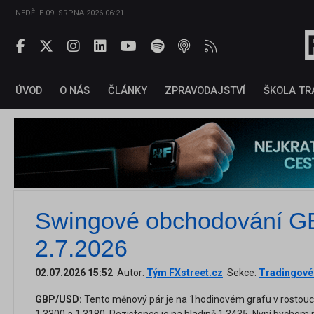
NEDĚLE 09. SRPNA 2026 06:21
ÚVOD
O NÁS
ČLÁNKY
ZPRAVODAJSTVÍ
ŠKOLA TR
Swingové obchodování 
2.7.2026
02.07.2026 15:52
Autor:
Tým FXstreet.cz
Sekce:
Tradingové 
GBP/USD:
Tento měnový pár je na 1hodinovém grafu v rostoucí