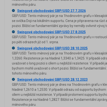
měnového páru.
Swingové obchodování GBP/USD 27.7.2026
GBP/USD: Tento měnový pár je na 1hodinovém grafu v klesajícím
se svíčka Doji na lokálním supportu. Cena je připravena na růs
pozici. Blížící se fundamentální zprávy by neměly ovlivnit vývo
Swingové obchodování GBP/USD 27.8.2025
GBP/USD: Tento měnový pár je na 1hodinovém grafu v rostoucím
po pěti odrazech již od 1. srpna.
Swingové obchodování GBP/USD 28.10.2025
GBP/USD: Tento měnový pár je na 1hodinovém grafu v klesajícím
1,3260. Rezistence je na hladině 1,3340 a 1,3425. V případě o
uvažovat o long pozici s cílem u nejbližší rezistence. V případě
bychom mohli uvažovat o short pozici. Blížící se fundamentální 
tohoto měnového páru.
Swingové obchodování GBP/USD 28.12.2023
GBP/USD: Tento měnový pár je dnes na 1hodinovém grafu v kles
hladině 1,2610 a 1,2530. V případě odrazu od supportu bychom m
cílem u nejbližší rezistence. V případě prolomení supportu bych
Rezistence je na hladině 1,2827. Blížící se fundamentální zprávy
měnového páru.