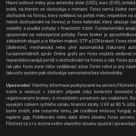
Hlavní světové měny jsou americký dolar (USD), euro (EUR), britská 
světě, na kterém se obchoduje s měnami. Forex nemá žádné centrál
obchodník na forexu, který vydělává na pohyb měn, respektive na v
neboli obchodování na forexu) je forex kalendář, který ukazuje č
volatility a prudké pohyby v finančních trzích. Fundamentální ana
upozornění na nebezpečné pohyby. Forex broker je zprostředkov
základních skupin a to Market-makeři, STP a ECN brokeři. Forex stra
(diskreční), mechanická nebo plně automatická (takzvaný aut
fundamentálních zpráv. Online grafy pro forex můžete sledovat na 
nejnavštěvovanější portál o obchodování na forexu u nás. Forex zprav
tak jako forex zone nebo vzdělávací zóna. Forex robot je jiný náz
takovýto systém pak obchoduje samostatně bez obchodníka.
Upozornění:
Všechny informace poskytované na serveru FXstreet.cz
trzích a neslouží v žádném případě coby konkrétní investiční č
registrovanými brokery či investičním poradcem ani makléřem. Rozd
vysokým rizikem rychlého vzniku finanční ztráty. U 69 až 80 % účtů 
byste zvážit, zda rozumíte tomu, jak rozdílové smlouvy fungují, a
najdete
zde
. Publikování nebo další šíření obsahu forex serveru
FXstreet.cz s.r.o. kromě svého vlastního obsahu využívá i zpravodajs