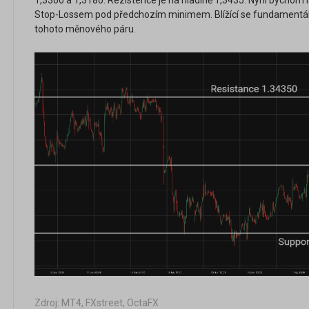
1,3300 a 1,3180. Rezistence je na hladině 1,3435. Nyní bychom 
Stop-Lossem pod předchozím minimem. Blížící se fundamentální
tohoto měnového páru.
Zdroj: MT4, FXstreet, OctaFX