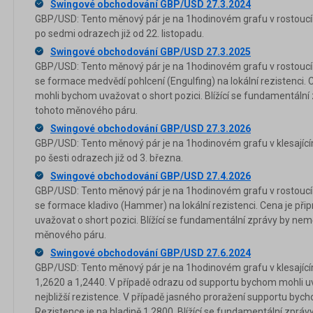
Swingové obchodování GBP/USD 27.3.2024
GBP/USD: Tento měnový pár je na 1hodinovém grafu v rostoucím
po sedmi odrazech již od 22. listopadu.
Swingové obchodování GBP/USD 27.3.2025
GBP/USD: Tento měnový pár je na 1hodinovém grafu v rostoucím 
se formace medvědí pohlcení (Engulfing) na lokální rezistenci. 
mohli bychom uvažovat o short pozici. Blížící se fundamentální 
tohoto měnového páru.
Swingové obchodování GBP/USD 27.3.2026
GBP/USD: Tento měnový pár je na 1hodinovém grafu v klesající
po šesti odrazech již od 3. března.
Swingové obchodování GBP/USD 27.4.2026
GBP/USD: Tento měnový pár je na 1hodinovém grafu v rostoucím 
se formace kladivo (Hammer) na lokální rezistenci. Cena je př
uvažovat o short pozici. Blížící se fundamentální zprávy by nemě
měnového páru.
Swingové obchodování GBP/USD 27.6.2024
GBP/USD: Tento měnový pár je na 1hodinovém grafu v klesajícím
1,2620 a 1,2440. V případě odrazu od supportu bychom mohli uva
nejbližší rezistence. V případě jasného proražení supportu bych
Rezistence je na hladině 1,2800. Blížící se fundamentální zprávy