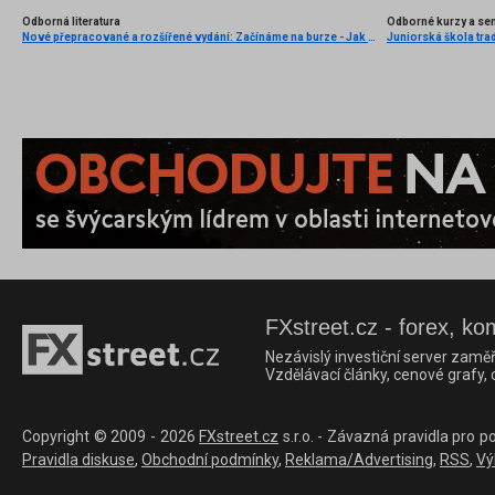
Odborná literatura
Odborné kurzy a se
Nové přepracované a rozšířené vydání: Začínáme na burze - Jak uspět při obchodování na finančních trzích (3. vydání) - BESTSELLER
Juniorská škola trad
FXstreet.cz - forex, ko
Nezávislý investiční server zaměř
Vzdělávací články, cenové grafy,
Copyright © 2009 - 2026
FXstreet.cz
s.r.o. - Závazná pravidla pro p
Pravidla diskuse
,
Obchodní podmínky
,
Reklama/Advertising
,
RSS
,
Vý