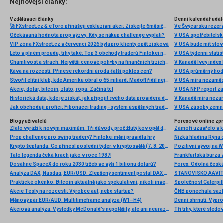
Nejnovější články:
Vzdělávací články
Denní kalendář udál
🚀 FXstreet.cz & eToro přinášejí exkluzivní akci: Získejte 6měsíční členství ve VIP zóně ZDARMA
Ve Švýcarsku rezer
Očekávaná hodnota prop výzvy: Kdy se nákup challenge vyplatí?
V USA spotřebitelsk
VIP zóna FXstreet.cz v červenci 2026 byla pro klienty opět zisková
V USA bude mít slo
Léto v plném proudu, trhy také: Top 3 obchody traderů Fintokei na indexech a zlatě
V USA týdenní statist
Chamtivost a strach: Největší cenové pohyby na finančních trzích (červenec 2026)
V Kanadě Ivey index
Káva na rozcestí. Přinese rekordní úroda další pokles cen?
V USA průměrný hod
Stvořil elitní klub, kde Ameriku obral o 65 miliard. Madoff řídil největší Ponzi dějin
V USA míra nezaměs
Akcie, dolar, bitcoin, zlato, ropa: Začíná to!
V USA NFP report z
Historická data, kde je získat, jak připojit svého data providera do MultiCharts a proč je budeme potřebovat? (4. díl)
V Kanadě míra neza
Jak obchodují profíci: Fibonacci trading - systém úspěšných traderů
V USA zásoby zemní
Blogy uživatelů
Forexové online zp
Zlato vyráží k novým maximům: Tři důvody, proč žlutý kov opět dominuje
Prop challenge pro swing tradery? Fintokei mění pravidla hry
Nízká hladina Rýna 
Krypto šeptanda: Co přinesl poslední týden v kryptosvětě (7. 8. 2026)
Pozitivní vývoj na Wa
Tato legenda čeká krach jako v roce 1987!
Frankfurtská burza 
Dosáhne SpaceX do roku 2030 tržeb ve výši 1 bilionu dolarů?
Analýza DAX, Nasdaq, EUR/USD: Zlepšený sentiment poslal DAX na nová maxima
Praktické okénko: Bitcoin aktuálně jako spekulativní, nikoli investiční aktivum
Akcie Tesly na rozcestí: Výrobce aut, nebo startup?
Měnový pár EUR/AUD: Multitimeframe analýza (W1–H4)
Denní shrnutí: Výpro
Akciová analýza: Výsledky McDonald’s nepotěšily, ale ani neurazily. Jakou vizi společnost prezentovala?
Tři trhy, které sledo