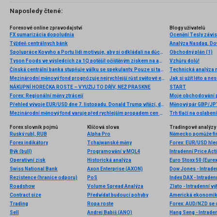
Naposledy čtené:
Forexové online zpravodajství
Blogy uživatelů
FX sumarizácia dopoludnia
Ocenění Tesly závis
Týždeň centrálnych bánk
Analýza Nasdaq, Do
Spolupráce Kovyho a Portu lidi motivuje, aby si odkládali na důchod. Počet registrací se ze dne na den zdvojnásobil
Obchodný plán (1)
Tyson Foods ve výsledcích za 1Q potěšil očištěným ziskem na akcii
Vzhůru dolů!
Čínská centrální banka stupňuje válku se spekulanty. Pouze si tak ale kupuje více času
Technická analýza
Mezinárodní měnový fond prognózuje nejrychlejší růst světové ekonomiky za minimálně 40 let, ohledně české ekonomiky je optimističtější než naše ministerstvo financí i než Česká národní banka
Jak si užít léto a ne
NÁKUPNÍ HOREČKA ROSTE – VYUŽIJ TO DŘÍV, NEŽ PRASKNE
START
Forex: Regionální měny ztrácejí
Moje obchodování 
Přehled vývoje EUR/USD dne 7. listopadu. Donald Trump vítězí, dolar posiluje
Měnový pár GBP/JPY
Mezinárodní měnový fond varuje před rychlejším propadem cen nemovitostí
Trh tlačí na oslaben
Forex slovník pojmů
Klíčová slova
Tradingové analýzy 
Ruský rubl, RUB
Alpha Pro
Forex indikátory
Tchajwanské měny
Forex: EUR/USD hle
Býk (bull)
Programování v MQL4
Intradenní Price Act
Operativní zisk
Historická analýza
Euro Stoxx 50 (Eurex
Swiss National Bank
Axon Enterprise (AXON)
Dow Jones - Intrade
Rezistence (hranice odporu)
PoS
Index DAX - Intraden
Roadshow
Volume Spread Analýza
Zlato - Intradenní v
Contract size
Předvídat budoucí pohyby
Americká ekonomika 
Trading
Ropa roste
Forex: AUD/NZD se 
Sell
Andrej Babiš (ANO)
Hang Seng - Intrade