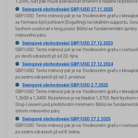
1,3395, růst pak může pokračovat směrem k hladině rezistence
Swingové obchodování GBP/USD 27.11.2025
GBP/USD: Tento měnový pár je na 1hodinovém grafu v klesajícím
se formace býčí pohlcení (Engulfing) na lokálním supportu. Cena
bychom uvažovat o long pozici. Blížící se fundamentální zprávy 
měnového páru.
Swingové obchodování GBP/USD 27.12.2023
GBP/USD: Tento měnový pár je na 1hodinovém grafu v rostoucím
po devíti odrazech již od 23. října.
Swingové obchodování GBP/USD 27.12.2024
GBP/USD: Tento měnový pár je na 1hodinovém grafu v klesající
po sedmi odrazech již od 2. prosince.
Swingové obchodování GBP/USD 2.7.2025
GBP/USD: Tento měnový pár je na 1hodinovém grafu v klesajícím
1,3600 a 1,3400. Rezistence je na hladině 1,3750. Nyní bychom 
Stop-Lossem pod předchozím minimem. Blížící se fundamentální
tohoto měnového páru.
Swingové obchodování GBP/USD 27.2.2025
GBP/USD: Tento měnový pár je na 1hodinovém grafu v rostoucím
po sedmi odrazech již od 8. ledna.