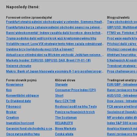
Naposledy čtené:
Forexové online zpravodajství
Blogy uživatelů
Frankfurt otevírá páteční obchodování v zeleném, Siemens Healthineers reportoval výsledky
Typy obchodních s
Frankfurtská burza zahajuje páteční obchodní seanci na zelené nule
GBP/USD: Multitimef
Ranní videokomentář: Indexy zasáhla další korekce, dnes britská inflace
FTMO vs. Fintokei: 
Trump podniká další vstřícný krok vůči kryptoměnovému trhu
Proč vaše equity kři
Volatility report: Long VIX strategie tento týden začala odměňovat. Vysoká volatilita ale pravděpodobně dlouho nevydrží
Přichází další záře
Uvidíme brzy (ne)dohodu mezi USA a Íránem?
Přichází cenové dn
Aktualizace ohledně dění na Blízkém východě: Ještě tam nejsme, ale blížíme se ke konci
Afektivní heuristika
Markets Insider: EURUSD, GBPUSD, DAX, Brent (19-01-18)
5 Najlepších AI nás
Večerné zhrnutie
Trendové strategie 
Makro: Bank of Japan hlasovala v poměru 8-1 pro posílení programu kvantitativního uvolňování
Prop challenge pro s
Forex slovník pojmů
Klíčová slova
Tradingové analýzy 
Kovariance
Stargate
EUR/GBP - Intradenn
Koš
Consumer Price Index (CPI)
Konvertibilní obligace
Short
AUD/USD - Intradenn
Ex-Dividend date
Kurz CZK THB
Dow Jones - Intrade
Fibonacci
Rostoucí podíl na trhu Tesly
FCA varuje před b
Broker
Peníze na finančních trzích
Společnost OpenAI p
Creation
The Scotsman
MF prodalo státní dl
Investiční horizont
RELIABLEFX
Index S&P 500 je ne
Garanční fond obchodníků s cennými papíry
Binex Markets
Analýza hlavních m
Opce evropského typu
Česká vláda
Ranní zpráva pro tra