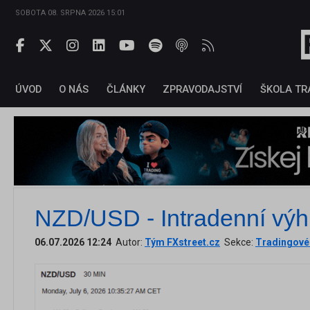
SOBOTA 08. SRPNA 2026 15:01
ÚVOD
O NÁS
ČLÁNKY
ZPRAVODAJSTVÍ
ŠKOLA TR
NZD/USD - Intradenní výh
06.07.2026 12:24
Autor:
Tým FXstreet.cz
Sekce:
Tradingové 