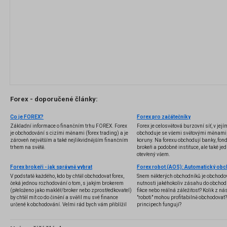
Forex - doporučené články:
Co je FOREX?
Forex pro začátečníky
Základní informace o finančním trhu FOREX. Forex
Forex je celosvětová burzovní síť, v jej
je obchodování s cizími měnami (forex trading) a je
obchoduje se všemi světovými měnami,
zároveň největším a také nejlikvidnějším finančním
koruny. Na forexu obchodují banky, fondy
trhem na světě.
brokeři a podobné instituce, ale také jedn
otevřený všem.
Forex brokeři - jak správně vybrat
V podstatě každého, kdo by chtěl obchodovat forex,
Snem některých obchodníků je obchodo
čeká jednou rozhodování o tom, s jakým brokerem
nutnosti jakéhokoliv zásahu do obchod
(přeloženo jako makléř/broker nebo zprostředkovatel)
fikce nebo reálná záležitost? Kolik z nás
by chtěl mít co do činění a svěřil mu své finance
"roboti" mohou profitabilně obchodovat
určené k obchodování. Velmi rád bych vám přiblížil
principech fungují?
problematiku výběru brokera, rozdíl mezi
jednotlivými typy brokerů a v neposlední řadě uvedu
několik příkladů nejznámějších z nich.