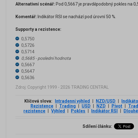
Alternativní scénář:
Pod 0,5667 je pravděpodobný pokles na 0,5
Komentář:
Indikátor RSI se nachází pod úrovní 50 %.
Supporty a rezistence:
0,5750
0,5726
0,5714
0,5685 - poslední hodnota
0,5667
0,5647
0,5636
Zdroj: Copyright 1999 - 2026 TRADING CENTRAL
Klíčová slova:
Intradenní výhled
|
NZD/USD
|
Indikát
Rezistence
|
Trading
|
USD
|
NZD
|
Pivot
|
Trad
rezistence
|
Výhled
|
Pokles
|
Indikátor RSI
|
Dlouhé
Sdílení článku: