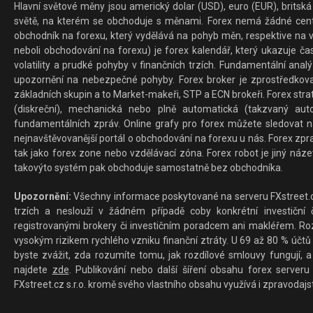
Hlavní světové měny jsou americký dolar (USD), euro (EUR), britská 
světě, na kterém se obchoduje s měnami. Forex nemá žádné centrál
obchodník na forexu, který vydělává na pohyb měn, respektive na v
neboli obchodování na forexu) je forex kalendář, který ukazuje č
volatility a prudké pohyby v finančních trzích. Fundamentální ana
upozornění na nebezpečné pohyby. Forex broker je zprostředkov
základních skupin a to Market-makeři, STP a ECN brokeři. Forex stra
(diskreční), mechanická nebo plně automatická (takzvaný aut
fundamentálních zpráv. Online grafy pro forex můžete sledovat na 
nejnavštěvovanější portál o obchodování na forexu u nás. Forex zprav
tak jako forex zone nebo vzdělávací zóna. Forex robot je jiný náz
takovýto systém pak obchoduje samostatně bez obchodníka.
Upozornění:
Všechny informace poskytované na serveru FXstreet.cz
trzích a neslouží v žádném případě coby konkrétní investiční č
registrovanými brokery či investičním poradcem ani makléřem. Rozd
vysokým rizikem rychlého vzniku finanční ztráty. U 69 až 80 % účtů 
byste zvážit, zda rozumíte tomu, jak rozdílové smlouvy fungují, a
najdete
zde
. Publikování nebo další šíření obsahu forex serveru
FXstreet.cz s.r.o. kromě svého vlastního obsahu využívá i zpravodajs