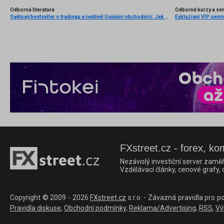
Odborná literatura
Odborné kurzy a se
Světový bestseller o tradingu v češtině! Úspěšní obchodníci: Jak běžní lidé porážejí Wall Street v jeho vlastní hře
Exkluzivní VIP semi
FXstreet.cz - forex, ko
Nezávislý investiční server zaměř
Vzdělávací články, cenové grafy,
Copyright © 2009 - 2026
FXstreet.cz
s.r.o. - Závazná pravidla pro p
Pravidla diskuse
,
Obchodní podmínky
,
Reklama/Advertising
,
RSS
,
Vý