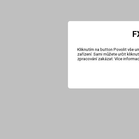
F
Kliknutím na button Povolit vše u
zařízení. Sami můžete určit klikn
zpracování zakázat. Více informa