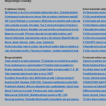
Nejnovější články:
Vzdělávací články
Denní kalendář udál
🚀 FXstreet.cz & eToro přinášejí exkluzivní akci: Získejte 6měsíční členství ve VIP zóně ZDARMA
Ve Švýcarsku rezer
Očekávaná hodnota prop výzvy: Kdy se nákup challenge vyplatí?
V USA spotřebitelsk
VIP zóna FXstreet.cz v červenci 2026 byla pro klienty opět zisková
V USA bude mít slo
Léto v plném proudu, trhy také: Top 3 obchody traderů Fintokei na indexech a zlatě
V USA týdenní statist
Chamtivost a strach: Největší cenové pohyby na finančních trzích (červenec 2026)
V Kanadě Ivey index
Káva na rozcestí. Přinese rekordní úroda další pokles cen?
V USA průměrný hod
Stvořil elitní klub, kde Ameriku obral o 65 miliard. Madoff řídil největší Ponzi dějin
V USA míra nezaměs
Akcie, dolar, bitcoin, zlato, ropa: Začíná to!
V USA NFP report z
Historická data, kde je získat, jak připojit svého data providera do MultiCharts a proč je budeme potřebovat? (4. díl)
V Kanadě míra neza
Jak obchodují profíci: Fibonacci trading - systém úspěšných traderů
V USA zásoby zemní
Blogy uživatelů
Forexové online zp
Zlato vyráží k novým maximům: Tři důvody, proč žlutý kov opět dominuje
Prop challenge pro swing tradery? Fintokei mění pravidla hry
Nízká hladina Rýna 
Krypto šeptanda: Co přinesl poslední týden v kryptosvětě (7. 8. 2026)
Pozitivní vývoj na Wa
Tato legenda čeká krach jako v roce 1987!
Frankfurtská burza 
Dosáhne SpaceX do roku 2030 tržeb ve výši 1 bilionu dolarů?
Analýza DAX, Nasdaq, EUR/USD: Zlepšený sentiment poslal DAX na nová maxima
Praktické okénko: Bitcoin aktuálně jako spekulativní, nikoli investiční aktivum
Akcie Tesly na rozcestí: Výrobce aut, nebo startup?
Měnový pár EUR/AUD: Multitimeframe analýza (W1–H4)
Denní shrnutí: Výpro
Akciová analýza: Výsledky McDonald’s nepotěšily, ale ani neurazily. Jakou vizi společnost prezentovala?
Tři trhy, které sledo