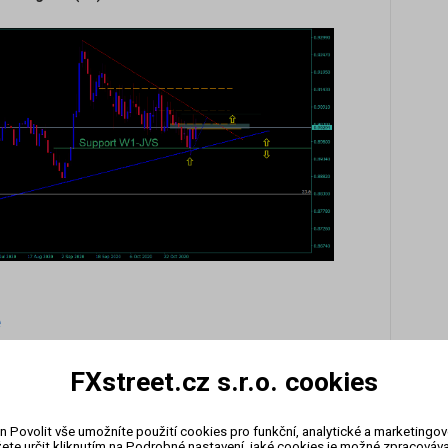
e
h rozhoduje o rozjetí trendu. Na čtyřhodinovém grafu
FXstreet.cz s.r.o. cookies
ostoucí po breakoutu červené trendové čáry a rezistence
On-li
e vidět rotaci kolem S/R úrovně D1-JVS. U těchto
zázn
a ukončení rotace v podobě obratového patternu na tomto
n Povolit vše umožníte použití cookies pro funkční, analytické a marketingo
ete určit kliknutím na Podrobné nastavení, jaké cookies je možné zpracovávat
edělní otevření proběhne na rozumných hodnotách. Na