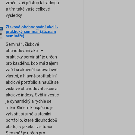
změní váš přístup k tradingu
a tím také vaše celkové
výsledky.
Ziskové obchodování akcií -
ne
praktický seminář (Záznam
am
semináře)
Seminář „Ziskové
obchodování akcií –
praktický seminář“ je určen
pro každého, kdo má zájem
začít si aktivně budovat své
vlastní, a hlavně profitabilní
akciové portfolio a naučit se
ziskově obchodovat akcie a
akciové indexy. Svět investic
je dynamický a rychle se
mění. Klíčem k úspěchu je
vytvořit si silné a stabilní
portfolio, které dlouhodobě
obstojí v jakékoliv situaci.
Seminář je určen pro