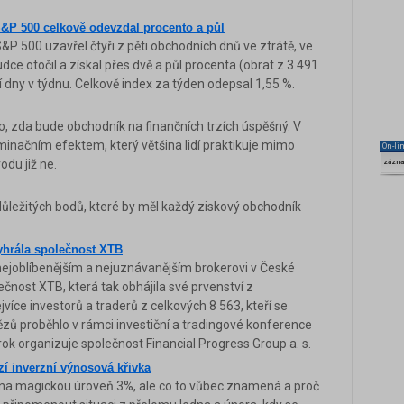
S&P 500 celkově odevzdal procento a půl
&P 500 uzavřel čtyři z pěti obchodních dnů ve ztrátě, ve
dce otočil a získal přes dvě a půl procenta (obrat z 3 491
ší dny v týdnu. Celkově index za týden odepsal 1,55 %.
o, zda bude obchodník na finančních trzích úspěšný. V
načním efektem, který většina lidí praktikuje mimo
On-li
odu již ne.
zázn
ůležitých bodů, které by měl každý ziskový obchodník
yhrála společnost XTB
 nejoblíbenějším a nejuznávanějším brokerovi v České
ečnost XTB, která tak obhájila své prvenství z
ejvíce investorů a traderů z celkových 8 563, kteří se
ítězů proběhlo v rámci investiční a tradingové konference
ok organizuje společnost Financial Progress Group a. s.
zí inverzní výnosová křivka
 na magickou úroveň 3%, ale co to vůbec znamená a proč