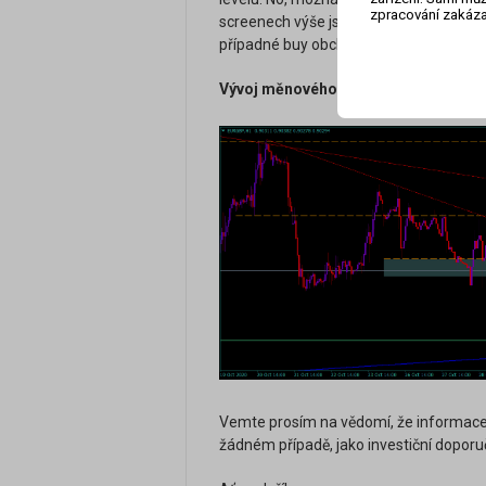
zpracování zakáza
screenech výše jsem vyznačil přerušov
případné buy obchody. Jsou to reziste
Vývoj měnového páru EUR/GBP na ho
Vemte prosím na vědomí, že informace 
žádném případě, jako investiční doporu