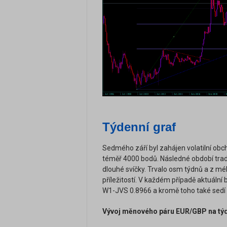
Týdenní graf
Sedmého září byl zahájen volatilní obcho
téměř 4000 bodů. Následné období trade
dlouhé svíčky. Trvalo osm týdnů a z m
příležitostí. V každém případě aktuální 
W1-JVS 0.8966 a kromě toho také sedí 
Vývoj měnového páru EUR/GBP na týd