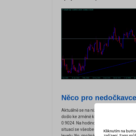
Něco pro nedočkavc
Aktuálně se na nižších časových rámcíc
došlo ke změně klesajícího trendu na r
0.9024. Na hodinovém grafu nyní můžem
situací se všeobecně vyplatí, počkat n
Kliknutím na butto
zařízení. Sami můž
levelu. No, možná se dočkáme, když n