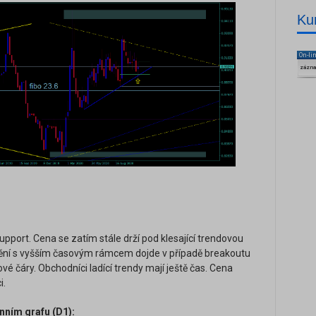
Ku
On-li
zázn
support. Cena se zatím stále drží pod klesající trendovou
dění s vyšším časovým rámcem dojde v případě breakoutu
ové čáry. Obchodníci ladící trendy mají ještě čas. Cena
i.
ním grafu (D1):