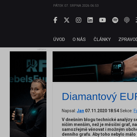
PÁTEK 07. SRPNA 2026 06:53
ÚVOD
O NÁS
ČLÁNKY
ZPRAVO
reklama
Diamantový E
Napsal:
Jan
07.11.2020 18:54
Sekce:
F
V dnešním blogu technické analýzy 
ničím menším, než je měsíční graf, n
samozřejmě věnovat i možným obchod
denního grafu. Aby toho nebylo málo 