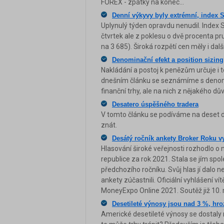
FOREX - zpátky na konec...
Denní výkyvy byly extrémní, index 
Uplynulý týden opravdu nenudil. Index S
čtvrtek ale z poklesu o dvě procenta pru
na 3 685). Široká rozpětí cen měly i dal
Denominační efekt a position sizing
Nakládání a postoj k penězům určuje i t
dnešním článku se seznámíme s denomi
finanční trhy, ale na nich z nějakého dův
Desatero úspěšného tradera
V tomto článku se podíváme na deset d
znát.
Desátý ročník ankety Broker Roku v
Hlasování široké veřejnosti rozhodlo o
republice za rok 2021. Stala se jím spol
předchozího ročníku. Svůj hlas jí dalo n
ankety zúčastnili. Oficiální vyhlášení v
MoneyExpo Online 2021. Soutěž již 10. r
Desetileté výnosy jsou nad 3 %, hro
Americké desetileté výnosy se dostaly