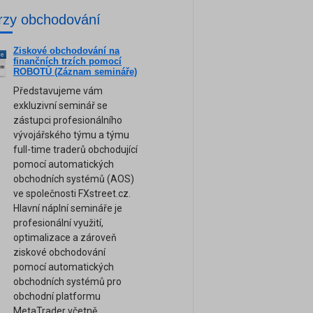
rzy obchodování
Ziskové obchodování na
ne
finančních trzích pomocí
am
ROBOTŮ (Záznam semináře)
Představujeme vám
exkluzivní seminář se
zástupci profesionálního
vývojářského týmu a týmu
full-time traderů obchodující
pomocí automatických
obchodních systémů (AOS)
ve společnosti FXstreet.cz.
Hlavní náplní semináře je
profesionální využití,
optimalizace a zároveň
ziskové obchodování
pomocí automatických
obchodních systémů pro
obchodní platformu
MetaTrader včetně