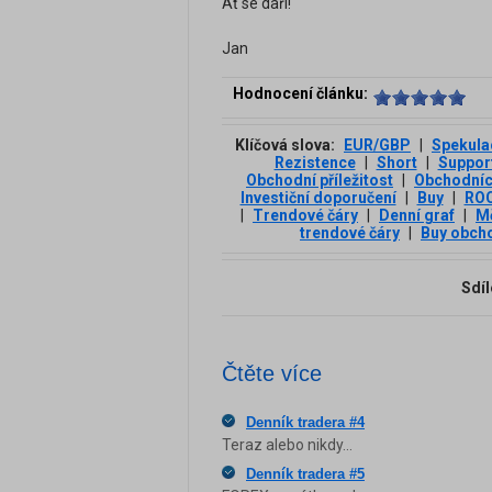
Ať se daří!
Jan
Hodnocení článku:
Klíčová slova:
EUR/GBP
|
Spekula
Rezistence
|
Short
|
Suppor
Obchodní příležitost
|
Obchodníc
Investiční doporučení
|
Buy
|
RO
|
Trendové čáry
|
Denní graf
|
M
trendové čáry
|
Buy obch
Sdíl
Čtěte více
Denník tradera #4
Teraz alebo nikdy...
Denník tradera #5