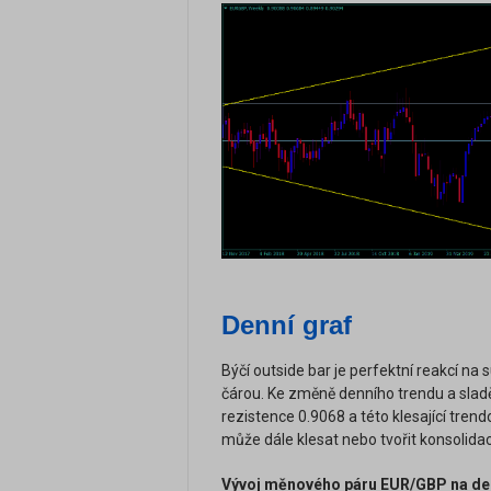
Denní graf
Býčí outside bar je perfektní reakcí na 
čárou. Ke změně denního trendu a sla
rezistence 0.9068 a této klesající trend
může dále klesat nebo tvořit konsolidac
Vývoj měnového páru EUR/GBP na den