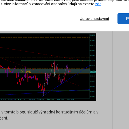
t. Více informací o zpracování osobních údajů naleznete
zde
anou čárou rezistence vhodné k výběru zisků pro
nce D1-JVS.
P
Upravit nastavení
dinovém grafu (H1):
v tomto blogu slouží výhradně ke studijním účelům a v
čení.