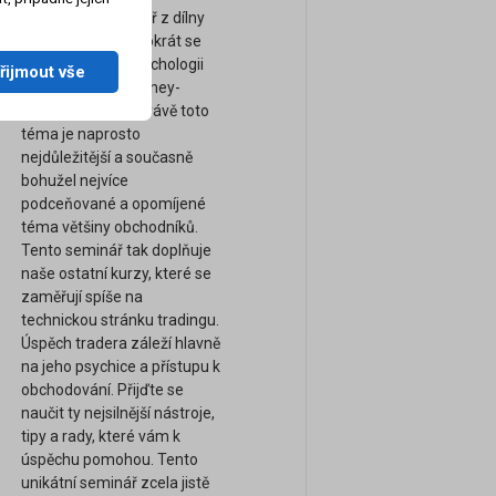
Zcela nový seminář z dílny
FXstreet.cz a tentokrát se
zaměřením na psychologii
řijmout vše
obchodování a money-
management. A právě toto
téma je naprosto
nejdůležitější a současně
bohužel nejvíce
podceňované a opomíjené
téma většiny obchodníků.
Tento seminář tak doplňuje
naše ostatní kurzy, které se
zaměřují spíše na
technickou stránku tradingu.
Úspěch tradera záleží hlavně
na jeho psychice a přístupu k
obchodování. Přijďte se
naučit ty nejsilnější nástroje,
tipy a rady, které vám k
úspěchu pomohou. Tento
unikátní seminář zcela jistě