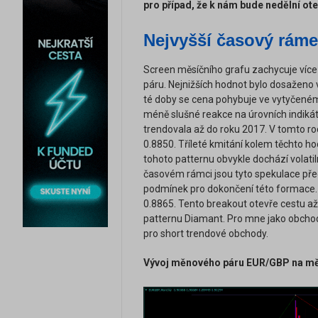
pro případ, že k nám bude nedělní otev
Nejvyšší časový rám
Screen měsíčního grafu zachycuje více
páru. Nejnižších hodnot bylo dosaženo 
té doby se cena pohybuje ve vytyčené
méně slušné reakce na úrovních indiká
trendovala až do roku 2017. V tomto ro
0.8850. Tříleté kmitání kolem těchto h
tohoto patternu obvykle dochází volat
časovém rámci jsou tyto spekulace před
podmínek pro dokončení této formace. 
0.8865. Tento breakout otevře cestu až
patternu Diamant. Pro mne jako obchod
pro short trendové obchody.
Vývoj měnového páru EUR/GBP na mě