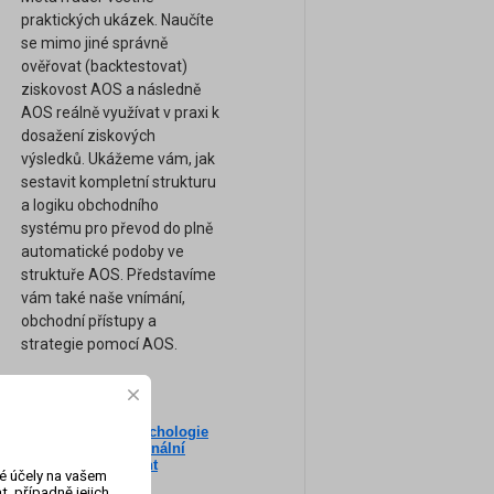
praktických ukázek. Naučíte
se mimo jiné správně
ověřovat (backtestovat)
ziskovost AOS a následně
AOS reálně využívat v praxi k
dosažení ziskových
výsledků. Ukážeme vám, jak
sestavit kompletní strukturu
a logiku obchodního
systému pro převod do plně
automatické podoby ve
struktuře AOS. Představíme
vám také naše vnímání,
obchodní přístupy a
strategie pomocí AOS.
Nový seminář: Psychologie
ne
tradingu a profesionální
am
Money-Management
vé účely na vašem
(Záznam semináře)
, případně jejich