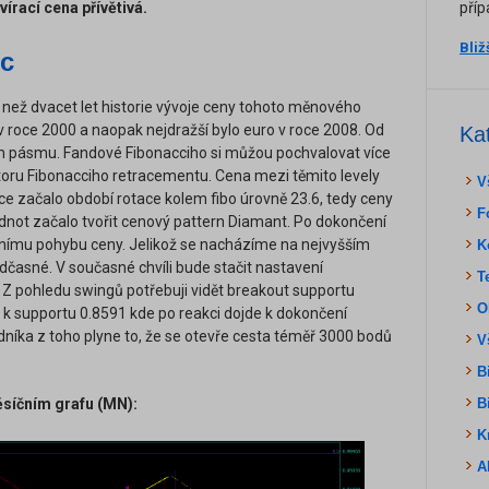
írací cena přívětivá.
příp
Bliž
ec
 než dvacet let historie vývoje ceny tohoto měnového
v roce 2000 a naopak nejdražší bylo euro v roce 2008. Od
Ka
m pásmu. Fandové Fibonacciho si můžou pochvalovat více
toru Fibonacciho retracementu. Cena mezi těmito levely
V
ce začalo období rotace kolem fibo úrovně 23.6, tedy ceny
F
odnot začalo tvořit cenový pattern Diamant. Po dokončení
ilnímu pohybu ceny. Jelikož se nacházíme na nejvyšším
K
časné. V současné chvíli bude stačit nastavení
T
Z pohledu swingů potřebuji vidět breakout supportu
O
 k supportu 0.8591 kde po reakci dojde k dokončení
níka z toho plyne to, že se otevře cesta téměř 3000 bodů
V
B
síčním grafu (MN):
B
K
A