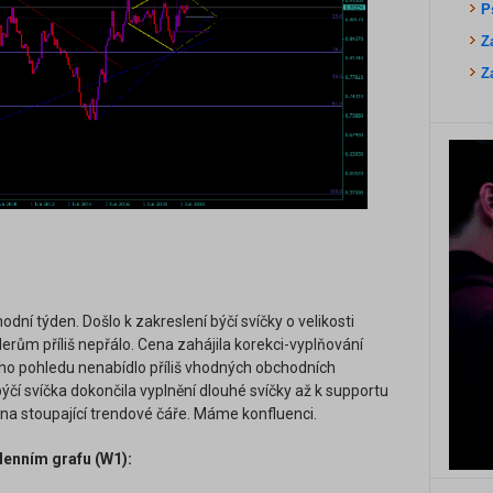
P
Z
Z
dní týden. Došlo k zakreslení býčí svíčky o velikosti
rům příliš nepřálo. Cena zahájila korekci-vyplňování
ého pohledu nenabídlo příliš vhodných obchodních
býčí svíčka dokončila vyplnění dlouhé svíčky až k supportu
na stoupající trendové čáře. Máme konfluenci.
enním grafu (W1):