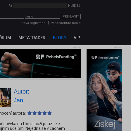
PŘIHLÁSIT
|
nová registrace
zapomenuté heslo
ÓRUM
METATRADER
BLOGY
VIP
reklama
reklama
Autor:
Jan
nocení autora:
říspěvka na fóru slouží pouze ke
ijním účelům. Nejedná se v žádném