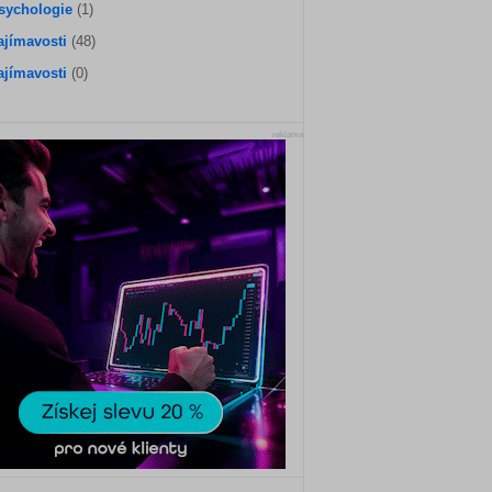
sychologie
(1)
ajímavosti
(48)
ajímavosti
(0)
reklama