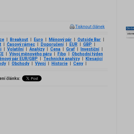
Tisknout článek
On-li
zázn
ce
|
Breakout
|
Euro
|
Měnový pár
|
Outside Bar
|
t
|
Časový rámec
|
Doporučení
|
EUR
|
GBP
|
i
|
Volatilní
|
Analýzy
|
Cena
|
Graf
|
Investiční
|
CE
|
Vývoj měnového páru
|
Fibo
|
Obchodní týden
ěnový pár EUR/GBP
|
Technické analýzy
|
Klesající
ody
|
Obchody
|
Vývoj
|
Historie
|
Ceny
|
ení článku: