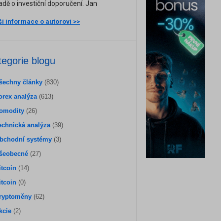
adě o investiční doporučení. Jan
ší informace o autorovi >>
tegorie blogu
šechny články
(830)
orex analýza
(613)
omodity
(26)
echnická analýza
(39)
bchodní systémy
(3)
šeobecné
(27)
itcoin
(14)
itcoin
(0)
ryptoměny
(62)
kcie
(2)