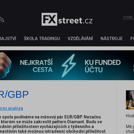
DAJSTVÍ
ŠKOLA TRADINGU
VZDĚLÁVÁNÍ
NÁSTROJE
F
UR/GBP
orex analýza
Hod
se spolu podíváme na měnový pár EUR/GBP. Nezačnu
a kterém se může zakreslit pattern Diamant. Budu se
ním příležitostem vycházejících z týdenního a
Mé p
nastíním také možnou intradenní obchodní příležitost
stud