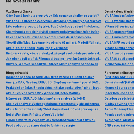
Nejnovější články:
Vzdělávací články
Denní kalendář udál
Očekávaná hodnota prop výzvy: Kdy se nákup challenge vyplatí?
V USA bude mít slo
VIP zóna FXstreet.cz v červenci 2026 byla pro klienty opět zisková
V USA týdenní statist
Léto v plném proudu, trhy také: Top 3 obchody traderů Fintokei na indexech a zlatě
V Kanadě Ivey index
Chamtivost a strach: Největší cenové pohyby na finančních trzích (červenec 2026)
V USA průměrný hod
Káva na rozcestí. Přinese rekordní úroda další pokles cen?
V USA míra nezaměs
Stvořil elitní klub, kde Ameriku obral o 65 miliard. Madoff řídil největší Ponzi dějin
V USA NFP report z
Akcie, dolar, bitcoin, zlato, ropa: Začíná to!
V Kanadě míra neza
Historická data, kde je získat, jak připojit svého data providera do MultiCharts a proč je budeme potřebovat? (4. díl)
V USA zásoby zemní
Jak obchodují profíci: Fibonacci trading - systém úspěšných traderů
V USA žádosti o po
Burza v LA chtěla sesadit Wall Street. Místo ropných obchodů dnes místem duní basy
V eurozóně maloobc
Blogy uživatelů
Forexové online zp
Dosáhne SpaceX do roku 2030 tržeb ve výši 1 bilionu dolarů?
Širší index S&P 500 
Analýza DAX, Nasdaq, EUR/USD: Zlepšený sentiment poslal DAX na nová maxima
Praktické okénko: Bitcoin aktuálně jako spekulativní, nikoli investiční aktivum
Akcie Tesly na rozcestí: Výrobce aut, nebo startup?
Index Dow Jones se 
Měnový pár EUR/AUD: Multitimeframe analýza (W1–H4)
Akciová analýza: Výsledky McDonald’s nepotěšily, ale ani neurazily. Jakou vizi společnost prezentovala?
Kladný závěr na pra
Akcie Microsoftu zlomily 26 let starý rekord. Důvod překvapil i samotné investory
RebelsFunding: Príležitosť pre Vás je tu!
FOMO a kvartální výsledky: Jak vyhodnotit potenciál a riziko?
Proč v období ztrát nesahat do funkční strategie
ČNB zasedání - ko