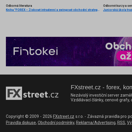
Odborná literatura
Odborné kurzy a se
Kniha "FOREX – Ziskové intradenní a swingové obchodní strategie" od Kathy Lien vychází v češtině!
Juniorská škola trad
FXstreet.cz - forex, ko
Nezávislý investiční server zaměř
Vzdělávací články, cenové grafy,
Copyright © 2009 - 2026
FXstreet.cz
s.r.o. - Závazná pravidla pro p
Pravidla diskuse
,
Obchodní podmínky
,
Reklama/Advertising
,
RSS
,
Vý