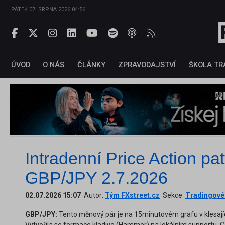
PÁTEK 07. SRPNA 2026 04:56
ÚVOD
O NÁS
ČLÁNKY
ZPRAVODAJSTVÍ
ŠKOLA TR
Intradenní Price Action pa
GBP/JPY 2.7.2026
02.07.2026 15:07
Autor:
Tým FXstreet.cz
Sekce:
Tradingové 
GBP/JPY:
Tento měnový pár je na 15minutovém grafu v klesajíc