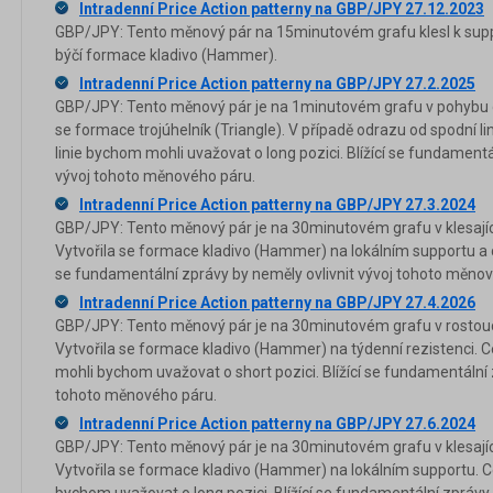
Intradenní Price Action patterny na GBP/JPY 27.12.2023
GBP/JPY: Tento měnový pár na 15minutovém grafu klesl k suppo
býčí formace kladivo (Hammer).
Intradenní Price Action patterny na GBP/JPY 27.2.2025
GBP/JPY: Tento měnový pár je na 1minutovém grafu v pohybu do
se formace trojúhelník (Triangle). V případě odrazu od spodní li
linie bychom mohli uvažovat o long pozici. Blížící se fundamentá
vývoj tohoto měnového páru.
Intradenní Price Action patterny na GBP/JPY 27.3.2024
GBP/JPY: Tento měnový pár je na 30minutovém grafu v klesajíc
Vytvořila se formace kladivo (Hammer) na lokálním supportu a ce
se fundamentální zprávy by neměly ovlivnit vývoj tohoto měno
Intradenní Price Action patterny na GBP/JPY 27.4.2026
GBP/JPY: Tento měnový pár je na 30minutovém grafu v rostouc
Vytvořila se formace kladivo (Hammer) na týdenní rezistenci. C
mohli bychom uvažovat o short pozici. Blížící se fundamentální 
tohoto měnového páru.
Intradenní Price Action patterny na GBP/JPY 27.6.2024
GBP/JPY: Tento měnový pár je na 30minutovém grafu v klesajíc
Vytvořila se formace kladivo (Hammer) na lokálním supportu. Ce