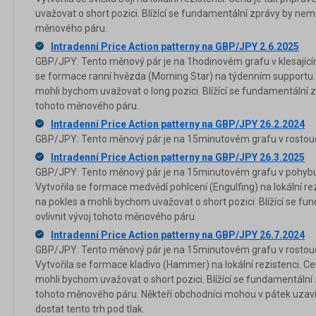
uvažovat o short pozici. Blížící se fundamentální zprávy by nemě
měnového páru.
Intradenní Price Action patterny na GBP/JPY 2.6.2025
GBP/JPY: Tento měnový pár je na 1hodinovém grafu v klesajícím 
se formace ranní hvězda (Morning Star) na týdenním supportu. 
mohli bychom uvažovat o long pozici. Blížící se fundamentální z
tohoto měnového páru.
Intradenní Price Action patterny na GBP/JPY 26.2.2024
GBP/JPY: Tento měnový pár je na 15minutovém grafu v rostoucí
Intradenní Price Action patterny na GBP/JPY 26.3.2025
GBP/JPY: Tento měnový pár je na 15minutovém grafu v pohybu 
Vytvořila se formace medvědí pohlcení (Engulfing) na lokální rez
na pokles a mohli bychom uvažovat o short pozici. Blížící se f
ovlivnit vývoj tohoto měnového páru.
Intradenní Price Action patterny na GBP/JPY 26.7.2024
GBP/JPY: Tento měnový pár je na 15minutovém grafu v rostouc
Vytvořila se formace kladivo (Hammer) na lokální rezistenci. Ce
mohli bychom uvažovat o short pozici. Blížící se fundamentální 
tohoto měnového páru. Někteří obchodníci mohou v pátek uzaví
dostat tento trh pod tlak.