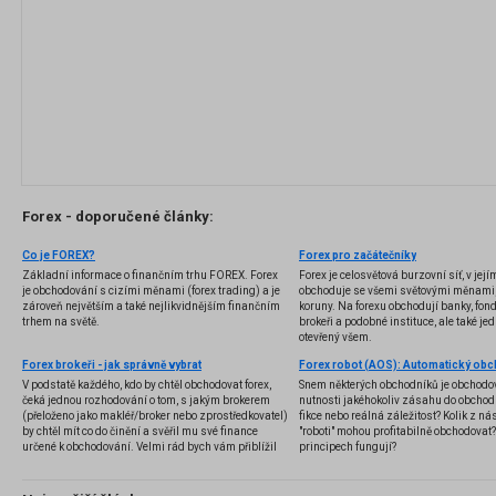
Forex - doporučené články:
Co je FOREX?
Forex pro začátečníky
Základní informace o finančním trhu FOREX. Forex
Forex je celosvětová burzovní síť, v jej
je obchodování s cizími měnami (forex trading) a je
obchoduje se všemi světovými měnami,
zároveň největším a také nejlikvidnějším finančním
koruny. Na forexu obchodují banky, fondy
trhem na světě.
brokeři a podobné instituce, ale také jedn
otevřený všem.
Forex brokeři - jak správně vybrat
V podstatě každého, kdo by chtěl obchodovat forex,
Snem některých obchodníků je obchodo
čeká jednou rozhodování o tom, s jakým brokerem
nutnosti jakéhokoliv zásahu do obchod
(přeloženo jako makléř/broker nebo zprostředkovatel)
fikce nebo reálná záležitost? Kolik z nás
by chtěl mít co do činění a svěřil mu své finance
"roboti" mohou profitabilně obchodovat
určené k obchodování. Velmi rád bych vám přiblížil
principech fungují?
problematiku výběru brokera, rozdíl mezi
jednotlivými typy brokerů a v neposlední řadě uvedu
několik příkladů nejznámějších z nich.