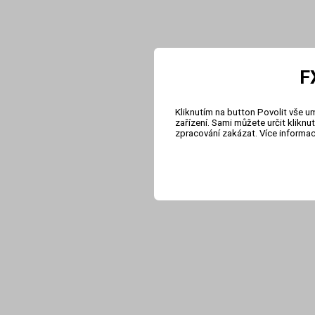
F
Kliknutím na button Povolit vše u
zařízení. Sami můžete určit klikn
zpracování zakázat. Více informa