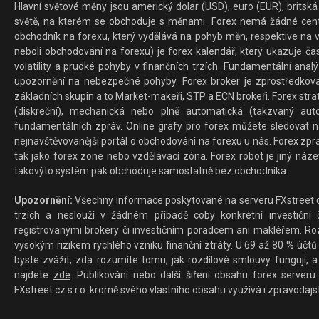
Hlavní světové měny jsou americký dolar (USD), euro (EUR), britská 
světě, na kterém se obchoduje s měnami. Forex nemá žádné centrál
obchodník na forexu, který vydělává na pohyb měn, respektive na v
neboli obchodování na forexu) je forex kalendář, který ukazuje č
volatility a prudké pohyby v finančních trzích. Fundamentální ana
upozornění na nebezpečné pohyby. Forex broker je zprostředkov
základních skupin a to Market-makeři, STP a ECN brokeři. Forex stra
(diskreční), mechanická nebo plně automatická (takzvaný aut
fundamentálních zpráv. Online grafy pro forex můžete sledovat na 
nejnavštěvovanější portál o obchodování na forexu u nás. Forex zprav
tak jako forex zone nebo vzdělávací zóna. Forex robot je jiný náz
takovýto systém pak obchoduje samostatně bez obchodníka.
Upozornění:
Všechny informace poskytované na serveru FXstreet.cz
trzích a neslouží v žádném případě coby konkrétní investiční č
registrovanými brokery či investičním poradcem ani makléřem. Rozd
vysokým rizikem rychlého vzniku finanční ztráty. U 69 až 80 % účtů 
byste zvážit, zda rozumíte tomu, jak rozdílové smlouvy fungují, a
najdete
zde
. Publikování nebo další šíření obsahu forex serveru
FXstreet.cz s.r.o. kromě svého vlastního obsahu využívá i zpravodajs