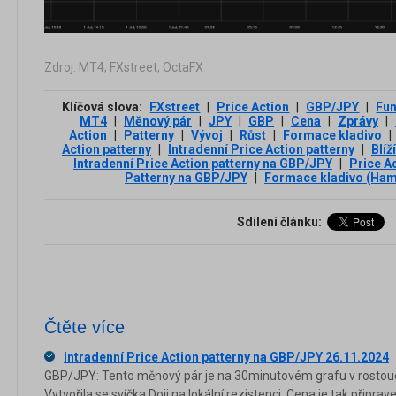
Zdroj: MT4, FXstreet, OctaFX
Klíčová slova:
FXstreet
|
Price Action
|
GBP/JPY
|
Fun
MT4
|
Měnový pár
|
JPY
|
GBP
|
Cena
|
Zprávy
|
Action
|
Patterny
|
Vývoj
|
Růst
|
Formace kladivo
|
Action patterny
|
Intradenní Price Action patterny
|
Blíž
Intradenní Price Action patterny na GBP/JPY
|
Price A
Patterny na GBP/JPY
|
Formace kladivo (Ha
Sdílení článku:
Čtěte více
Intradenní Price Action patterny na GBP/JPY 26.11.2024
GBP/JPY: Tento měnový pár je na 30minutovém grafu v rostouc
Vytvořila se svíčka Doji na lokální rezistenci. Cena je tak připr