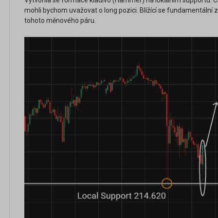
Vytvořila se formace kladivo (Hammer) na lokálním supportu. Ce
mohli bychom uvažovat o long pozici. Blížící se fundamentální z
tohoto měnového páru.