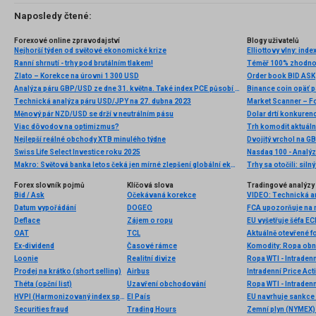
Naposledy čtené:
Forexové online zpravodajství
Blogy uživatelů
Nejhorší týden od světové ekonomické krize
Ranní shrnutí - trhy pod brutálním tlakem!
Téměř 100% zhodnoc
Zlato – Korekce na úrovni 1 300 USD
Order book BID ASK
Analýza páru GBP/USD ze dne 31. května. Také index PCE působí proti dolaru
Binance coin opäť pá
Technická analýza páru USD/JPY na 27. dubna 2023
Market Scanner – F
Měnový pár NZD/USD se drží v neutrálním pásu
Viac dôvodov na optimizmus?
Trh komodit aktuáln
Nejlepší reálné obchody XTB minulého týdne
Swiss Life Select Investice roku 2025
Nasdaq 100 - Analýz
Makro: Světová banka letos čeká jen mírné zlepšení globální ekonomiky
Trhy sa otočili: silný
Forex slovník pojmů
Klíčová slova
Tradingové analýzy 
Bid / Ask
Očekávaná korekce
Datum vypořádání
DOGEO
FCA upozorňuje na n
Deflace
Zájem o ropu
EU vyšetřuje šéfa EC
OAT
TCL
Aktuálně otevřené f
Ex-dividend
Časové rámce
Komodity: Ropa obno
Loonie
Realitní divize
Ropa WTI - Intraden
Prodej na krátko (short selling)
Airbus
Intradenní Price Act
Théta (opční list)
Uzavření obchodování
Ropa WTI - Intraden
HVPI (Harmonizovaný index spotřebitelských cen)
El País
EU navrhuje sankce 
Securities fraud
Trading Hours
Zemní plyn (NYMEX) 