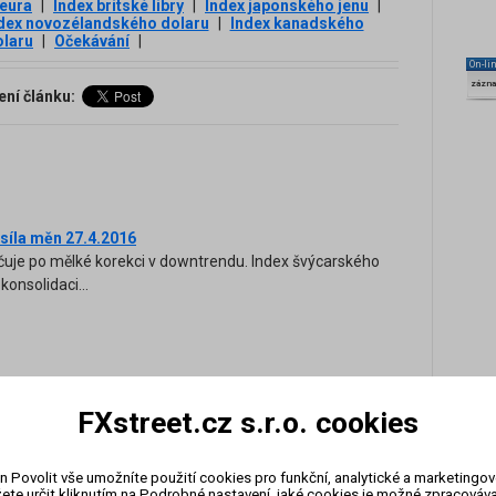
 eura
|
Index britské libry
|
Index japonského jenu
|
dex novozélandského dolaru
|
Index kanadského
olaru
|
Očekávání
|
On-li
zázn
ení článku:
 síla měn 27.4.2016
čuje po mělké korekci v downtrendu. Index švýcarského
konsolidaci...
FXstreet.cz s.r.o. cookies
14
kali eskalace vývoje na Ukrajině. Žádní, případně
n Povolit vše umožníte použití cookies pro funkční, analytické a marketingo
ete určit kliknutím na Podrobné nastavení, jaké cookies je možné zpracovávat