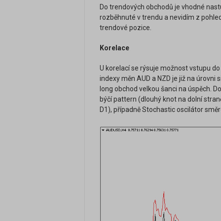
Do trendových obchodů je vhodné nastup
rozběhnuté v trendu a nevidím z pohl
trendové pozice.
Korelace
U korelací se rýsuje možnost vstupu d
indexy měn AUD a NZD je již na úrovni si
long obchod velkou šanci na úspěch. Do
býčí pattern (dlouhý knot na dolní stran
D1), případně Stochastic oscilátor směr