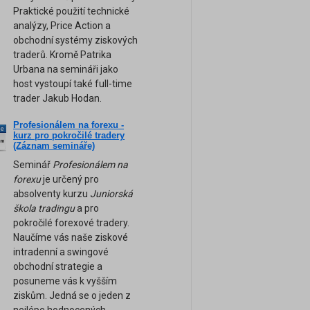
Praktické použití technické
analýzy, Price Action a
obchodní systémy ziskových
traderů. Kromě Patrika
Urbana na semináři jako
host vystoupí také full-time
trader Jakub Hodan.
Profesionálem na forexu -
ne
kurz pro pokročilé tradery
am
(Záznam semináře)
Seminář
Profesionálem na
forexu
je určený pro
absolventy kurzu
Juniorská
škola tradingu
a pro
pokročilé forexové tradery.
Naučíme vás naše ziskové
intradenní a swingové
obchodní strategie a
posuneme vás k vyšším
ziskům. Jedná se o jeden z