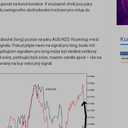
ovat na konci korekce. V současné chvíli jsou páry
edu swingového obchodování možnost pro vstup do
Ku
o dlouhé (long) pozice na páru AUD/NZD. Rozestup mezi
gnálu. Pokud přijde navíc na signál pro long, bude mít
plňujícím signálem pro long může být ideálně svíčkový
On-li
ě svíce, pohlcující býčí svíce, master candle apod – vše na
zázn
ovaný na buy nebo jiný signál.