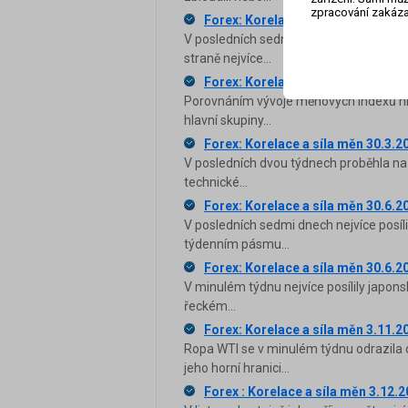
zpracování zakáza
Forex: Korelace a síla měn 29.4.2
V posledních sedmi dnech nejvíce ztrá
straně nejvíce...
Forex: Korelace a síla měn 29.7.2
Porovnáním vývoje měnových indexů hlav
hlavní skupiny...
Forex: Korelace a síla měn 30.3.2
V posledních dvou týdnech proběhla na
technické...
Forex: Korelace a síla měn 30.6.2
V posledních sedmi dnech nejvíce posíl
týdenním pásmu...
Forex: Korelace a síla měn 30.6.2
V minulém týdnu nejvíce posílily japonský
řeckém...
Forex: Korelace a síla měn 3.11.2
Ropa WTI se v minulém týdnu odrazila o
jeho horní hranici...
Forex : Korelace a síla měn 3.12.