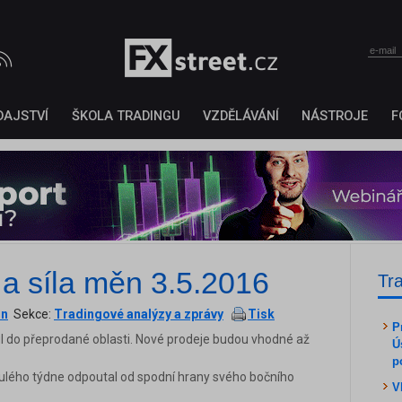
DAJSTVÍ
ŠKOLA TRADINGU
VZDĚLÁVÁNÍ
NÁSTROJE
F
 a síla měn 3.5.2016
Tr
on
Sekce:
Tradingové analýzy a zprávy
Tisk
P
l do přeprodané oblasti. Nové prodeje budou vhodné až
Ú
p
ulého týdne odpoutal od spodní hrany svého bočního
V