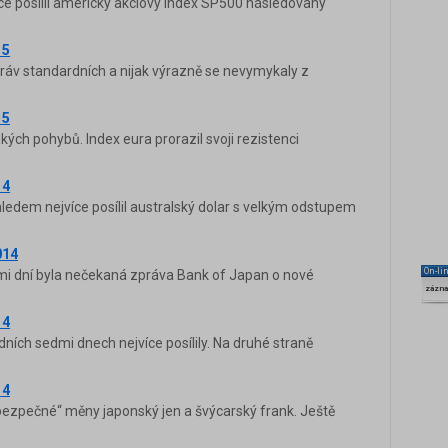
jvíce posílil americký akciový index SP500 následovaný
15
ráv standardních a nijak výrazně se nevymykaly z
15
ých pohybů. Index eura prorazil svoji rezistenci
14
edem nejvíce posílil australský dolar s velkým odstupem
014
On-li
i dní byla nečekaná zpráva Bank of Japan o nové
zázn
14
dních sedmi dnech nejvíce posílily. Na druhé straně
14
 „bezpečné“ měny japonský jen a švýcarský frank. Ještě