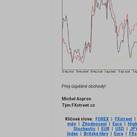
Přeji úspěšné obchody!
Michel Aspron
Tým FXstreet.cz
Klíčová slova:
FOREX
|
FXstreet
|
měn
|
Zhodnocení
|
Euro
|
Hig
Stochastic
|
EUR
|
USD
|
JP
Index
|
Britské libry
|
Eura
|
FXs