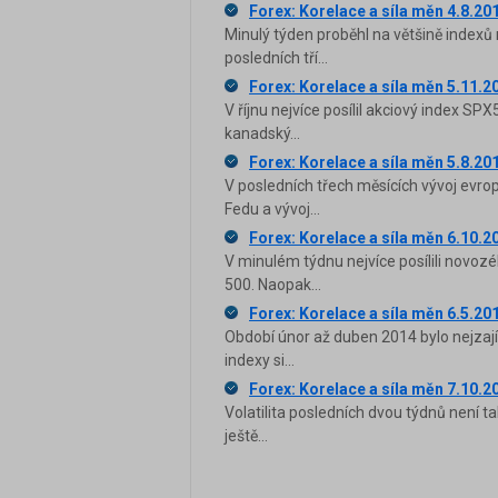
Forex: Korelace a síla měn 4.8.20
Minulý týden proběhl na většině indexů
posledních tří...
Forex: Korelace a síla měn 5.11.2
V říjnu nejvíce posílil akciový index SP
kanadský...
Forex: Korelace a síla měn 5.8.20
V posledních třech měsících vývoj evr
Fedu a vývoj...
Forex: Korelace a síla měn 6.10.2
V minulém týdnu nejvíce posílili novo
500. Naopak...
Forex: Korelace a síla měn 6.5.20
Období únor až duben 2014 bylo nejzajím
indexy si...
Forex: Korelace a síla měn 7.10.2
Volatilita posledních dvou týdnů není t
ještě...