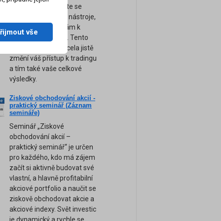
obchodování. Přijďte se
naučit ty nejsilnější nástroje,
tipy a rady, které vám k
řijmout vše
úspěchu pomohou. Tento
unikátní seminář zcela jistě
změní váš přístup k tradingu
a tím také vaše celkové
výsledky.
Ziskové obchodování akcií -
ne
praktický seminář (Záznam
am
semináře)
Seminář „Ziskové
obchodování akcií –
praktický seminář“ je určen
pro každého, kdo má zájem
začít si aktivně budovat své
vlastní, a hlavně profitabilní
akciové portfolio a naučit se
ziskově obchodovat akcie a
akciové indexy. Svět investic
je dynamický a rychle se