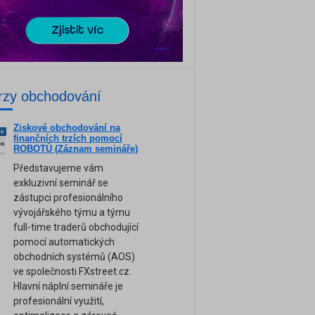
rzy obchodování
Ziskové obchodování na
ne
finančních trzích pomocí
am
ROBOTŮ (Záznam semináře)
Představujeme vám
exkluzivní seminář se
zástupci profesionálního
vývojářského týmu a týmu
full-time traderů obchodující
pomocí automatických
obchodních systémů (AOS)
ve společnosti FXstreet.cz.
Hlavní náplní semináře je
profesionální využití,