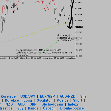
Korelace
|
USD/JPY
|
EUR/GBP
|
AUD/NZD
|
Síla
h
|
Korekce
|
Long
|
Oscilátor
|
Pozice
|
Short
|
Y
|
NZD
|
AUD
|
GBP
|
Obchodování
|
Indexy
|
treet.cz
|
Buy
|
Range
|
Úspěch
|
Dlouhé pozice
|