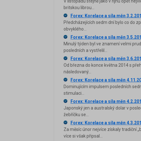
V listopadu stejně jako v říjnu opět ne
britskou librou...
Forex: Korelace a síla měn 3.2.20
Předcházejících sedm dní bylo co do zp
obvyklého...
Forex: Korelace a síla měn 3.5.20
Minulý týden byl ve znamení velmi prudk
posledních a vystřelil...
Forex: Korelace a síla měn 3.6.20
Od března do konce května 2014 s přehl
následovaný...
Forex: Korelace a síla měn 4.11.2
Dominujícím impulsem posledních sedm
stimulaci...
Forex: Korelace a síla měn 4.2.20
Japonský jen a australský dolar v posle
žebříčku se...
Forex: Korelace a síla měn 4.3.20
Za měsíc únor nejvíce získaly tradiční
více si však připsal...