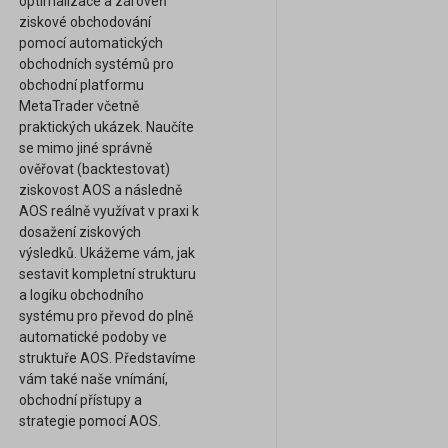
optimalizace a zároveň
ziskové obchodování
pomocí automatických
obchodních systémů pro
obchodní platformu
MetaTrader včetně
praktických ukázek. Naučíte
se mimo jiné správně
ověřovat (backtestovat)
ziskovost AOS a následně
AOS reálně využívat v praxi k
dosažení ziskových
výsledků. Ukážeme vám, jak
sestavit kompletní strukturu
a logiku obchodního
systému pro převod do plně
automatické podoby ve
struktuře AOS. Představíme
vám také naše vnímání,
obchodní přístupy a
strategie pomocí AOS.