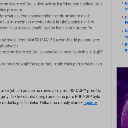
N
kce směrem vzhůru a dostává se k překoupené oblasti, kde
r
zice pro euro.
b do směru svého dosavadního trendu směrem na jih.
P
ává mi možnost otevírat další krátké pozice na libře.
F
slední dva měsíce dosáhl svého high, které prozatím
N
v
l pod svoje denní MA50 i MA150 a nyní hledá pevnou zem
E
ži odvodit
t
razil směrem vzhůru a konsoliduje boční pohyb v zužující
 korekci stávajícího uptrendu, stále však poměrně daleko
átké (short) pozice na měnovém páru USD/JPY předčila
rgety. Taktéž dlouhá (long) pozice na páru EUR/GBP byla
 nedošla příliš daleko. Odkaz na minulý článek
najdete