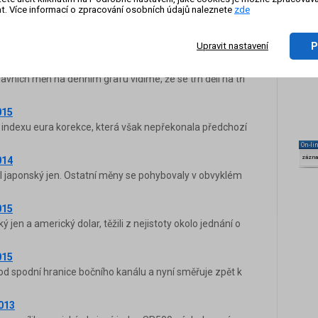
t. Více informací o zpracování osobních údajů naleznete
zde
014
cely australský a novozélandský měnový index. Na druhé
P
Upravit nastavení
014
ních měn na denním grafu vidíme, že se trh dělí na tři
015
 indexu eura korekce, která však nepřekonala předchozí
On-li
zázn
014
il japonský jen. Ostatní měny se pohybovaly v obvyklém
015
 jen a americký dolar, těžili z nejistoty okolo jednání o
015
d spodní hranice bočního kanálu a nyní směřuje zpět k
2013