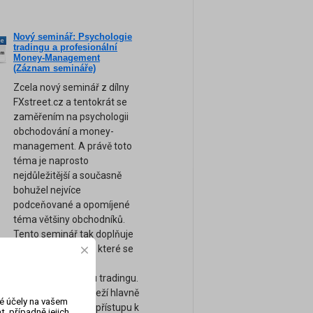
Nový seminář: Psychologie
ne
tradingu a profesionální
am
Money-Management
(Záznam semináře)
Zcela nový seminář z dílny
FXstreet.cz a tentokrát se
zaměřením na psychologii
obchodování a money-
management. A právě toto
téma je naprosto
nejdůležitější a současně
bohužel nejvíce
podceňované a opomíjené
téma většiny obchodníků.
Tento seminář tak doplňuje
naše ostatní kurzy, které se
zaměřují spíše na
technickou stránku tradingu.
Úspěch tradera záleží hlavně
vé účely na vašem
na jeho psychice a přístupu k
, případně jejich