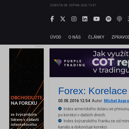
SOBOTA 08. SRPNA 2026 19:47
ÚVOD
O NÁS
ČLÁNKY
ZPRAVO
reklama
Forex: Korelace
03.05.2016 12:54
Autor:
Michel Aspr
Index amerického dolaru se přesunu
po korekci v dalších dnech.
Index švýcarského franku se od min
kanálu a dokončuje korekci.