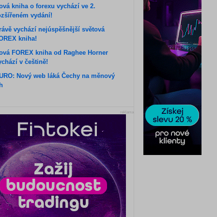
ová kniha o forexu vychází ve 2.
ozšířeném vydání!
rávě vychází nejúspěšnější světová
OREX kniha!
ová FOREX kniha od Raghee Horner
ychází v češtině!
URO: Nový web láká Čechy na měnový
rh
reklama