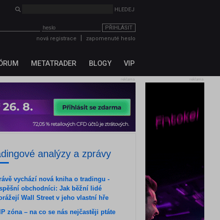
HLEDEJ
PŘIHLÁSIT
|
nová registrace
zapomenuté heslo
ÓRUM
METATRADER
BLOGY
VIP
reklama
reklama
adingové analýzy a zprávy
rávě vychází nová kniha o tradingu -
spěšní obchodníci: Jak běžní lidé
orážejí Wall Street v jeho vlastní hře
IP zóna – na co se nás nejčastěji ptáte