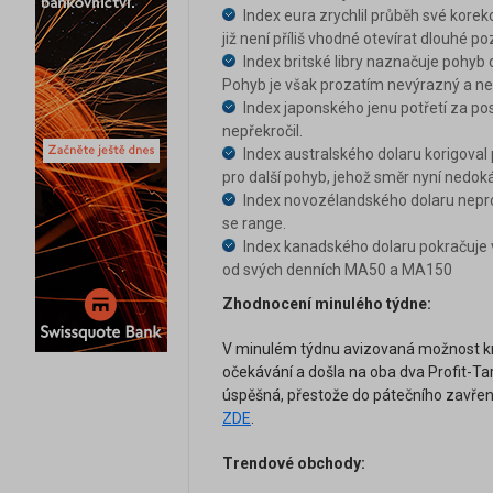
Index eura zrychlil průběh své kore
již není příliš vhodné otevírat dlouhé po
Index britské libry naznačuje pohy
Pohyb je však prozatím nevýrazný a ned
Index japonského jenu potřetí za po
nepřekročil.
Index australského dolaru korigova
pro další pohyb, jehož směr nyní nedoká
Index novozélandského dolaru nepro
se range.
Index kanadského dolaru pokračuje v
od svých denních MA50 a MA150
Zhodnocení minulého týdne:
V minulém týdnu avizovaná možnost kr
očekávání a došla na oba dva Profit-Ta
úspěšná, přestože do pátečního zavření
ZDE
.
Trendové obchody: