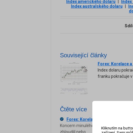
Index amerického dolaru
|
Index
Index australského dolaru
|
In
d
Sdíl
Související články
Forex: Korelace a
Index dolaru pokra
franku pokračuje v 
Čtěte více
Forex: Korelace a síla měn 2.9.20
Koncem minulého týdne jsme se opět doč
Kliknutím na butto
zbloudilí nebo...
zařízení. Sami můž