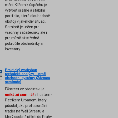
mění. Klíčem k úspěchu je
vytvořit si silné a stabilní
portfolio, které dlouhodobě
obstojí v jakékoliv situaci.
Seminář je určen pro
všechny začátečníky ale i
pro mírně až středně
pokročilé obchodníky a
investory.
Praktický workshop
ne
technické analýzy + profi
am
obchodní systémy (Záznam
semináře)
FXstreet.cz představuje
unikátní seminář
s hostem -
Patrikem Urbanem, který
působil jako profesionální
trader na Wall Streetu a
který osobně přiletí do Prahy.