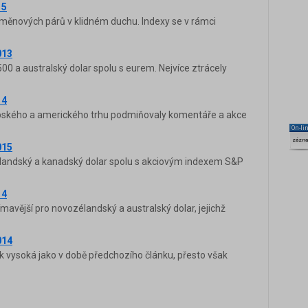
15
 měnových párů v klidném duchu. Indexy se v rámci
013
X500 a australský dolar spolu s eurem. Nejvíce ztrácely
14
opského a amerického trhu podmiňovaly komentáře a akce
On-li
zázn
015
zélandský a kanadský dolar spolu s akciovým indexem S&P
14
avější pro novozélandský a australský dolar, jejichž
014
ak vysoká jako v době předchozího článku, přesto však