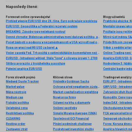
Naposledy čtené:
Forexové online zpravodajství
Blogy uživatelů
Přehled vývoje EUR/USD dne 24. října. Euro pokračuje v poklesu
Praktická ukázka: N
EUR/USD: Geopolitika a Federální rezervní systém
Mentální únava jako
BREAKING: Zásoby ropy nečekaně rostou!
Počítače jsou rychlej
Denné zhrnutie: Bidenova administratíva mení daňovú politiku, akcie vymazali časť strát
Mírný růst indexu S&
Počet žádostí o podporu v nezaměstnanosti v USA vzrostl nad očekávání
Pôjde Bitcoin znov
Ropa se vrací nad 80 USD za barel 🔼
Výběr z nedělní př
Večer zasedá Fed. Trh počítá s optimističtějším komentářem než v lednu
Online Trading není
EURUSD - Intradenní výhled: Stále "long" s cílovou úrovní 1,2700
Stříbro prorazilo z trojúhelníku a posiluje
Hodnotenie 3. týždň
Páteční analýza EUR/USD
Centrální banky jedo
Forex slovník pojmů
Klíčová slova
Tradingové analýzy 
Medved Quote Tracker
Výsledky Goldman Sachs
EUR/JPY - Intradenn
Market value
Ochrana před negativním zůstatkem
GBP/USD - Intradenn
Měna nástroje
Market-capitalisation weighting
Zahraniční dluh Rus
Medium cap
Nové prop firmy
Fiskální politika
Oživení na trhu s diamanty
Index DAX - Intraden
Uplatněná cena
Snížení spotřeby
Restriktivní politika
Simple Moving Average (SMA)
FCA varuje před br
CLEARING
Společnost GCI Financial
Swingové obchodov
Resting order
Plnění podmínek challenge
Forex: Koruna dnes p
Zastavení ztrát
Poskytovat investiční služby
Analýza hlavních m