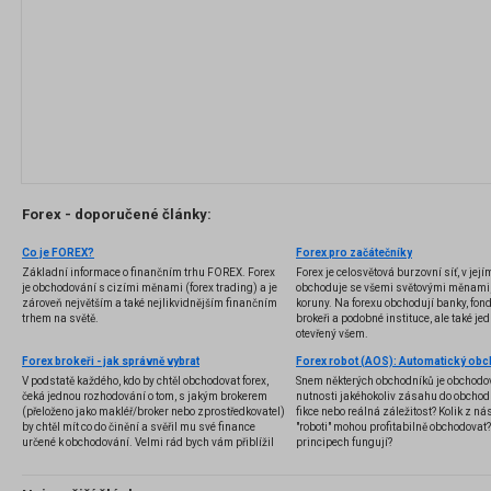
Forex - doporučené články:
Co je FOREX?
Forex pro začátečníky
Základní informace o finančním trhu FOREX. Forex
Forex je celosvětová burzovní síť, v jej
je obchodování s cizími měnami (forex trading) a je
obchoduje se všemi světovými měnami,
zároveň největším a také nejlikvidnějším finančním
koruny. Na forexu obchodují banky, fondy
trhem na světě.
brokeři a podobné instituce, ale také jedn
otevřený všem.
Forex brokeři - jak správně vybrat
V podstatě každého, kdo by chtěl obchodovat forex,
Snem některých obchodníků je obchodo
čeká jednou rozhodování o tom, s jakým brokerem
nutnosti jakéhokoliv zásahu do obchod
(přeloženo jako makléř/broker nebo zprostředkovatel)
fikce nebo reálná záležitost? Kolik z nás
by chtěl mít co do činění a svěřil mu své finance
"roboti" mohou profitabilně obchodovat
určené k obchodování. Velmi rád bych vám přiblížil
principech fungují?
problematiku výběru brokera, rozdíl mezi
jednotlivými typy brokerů a v neposlední řadě uvedu
několik příkladů nejznámějších z nich.