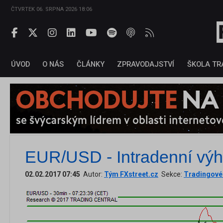
ČTVRTEK 06. SRPNA 2026 18:06
ÚVOD
O NÁS
ČLÁNKY
ZPRAVODAJSTVÍ
ŠKOLA TR
EUR/USD - Intradenní výh
02.02.2017 07:45
Autor:
Tým FXstreet.cz
Sekce:
Tradingové 