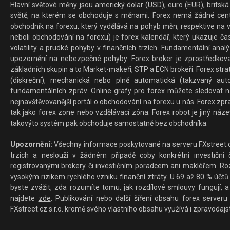
Hlavní světové měny jsou americký dolar (USD), euro (EUR), britská 
světě, na kterém se obchoduje s měnami. Forex nemá žádné centrál
obchodník na forexu, který vydělává na pohyb měn, respektive na v
neboli obchodování na forexu) je forex kalendář, který ukazuje č
volatility a prudké pohyby v finančních trzích. Fundamentální ana
upozornění na nebezpečné pohyby. Forex broker je zprostředkov
základních skupin a to Market-makeři, STP a ECN brokeři. Forex stra
(diskreční), mechanická nebo plně automatická (takzvaný aut
fundamentálních zpráv. Online grafy pro forex můžete sledovat na 
nejnavštěvovanější portál o obchodování na forexu u nás. Forex zprav
tak jako forex zone nebo vzdělávací zóna. Forex robot je jiný náz
takovýto systém pak obchoduje samostatně bez obchodníka.
Upozornění:
Všechny informace poskytované na serveru FXstreet.cz
trzích a neslouží v žádném případě coby konkrétní investiční č
registrovanými brokery či investičním poradcem ani makléřem. Rozd
vysokým rizikem rychlého vzniku finanční ztráty. U 69 až 80 % účtů 
byste zvážit, zda rozumíte tomu, jak rozdílové smlouvy fungují, a
najdete
zde
. Publikování nebo další šíření obsahu forex serveru
FXstreet.cz s.r.o. kromě svého vlastního obsahu využívá i zpravodajs