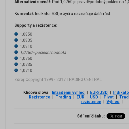
Alternativní scénář:
Pod 1,0760 je pravděpodobný pokles na 1,0
Komentář:
Indikátor RSI je býčí a naznačuje další růst.
Supporty a rezistence:
1,0850
1,0835
1,0810
1,0780 - poslední hodnota
1,0760
1,0735
1,0710
Zdroj: Copyright 1999 - 2017 TRADING CENTRAL
Klíčová slova:
Intradenní výhled
|
EUR/USD
|
Indikáto
Rezistence
|
Trading
|
EUR
|
USD
|
Pivot
|
Trad
rezistence
|
Výhled
|
Sdílení článku: