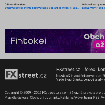
Odborná literatura
Odborné kurzy a se
Světový bestseller o tradingu v češtině! Úspěšní obchodníci: Jak běžní lidé porážejí Wall Street v jeho vlastní hře
Exkluzivní VIP semi
FXstreet.cz - forex, ko
Nezávislý investiční server zaměř
Vzdělávací články, cenové grafy,
Copyright © 2009 - 2026
FXstreet.cz
s.r.o. - Závazná pravidla pro p
Pravidla diskuse
,
Obchodní podmínky
,
Reklama/Advertising
,
RSS
,
Vý