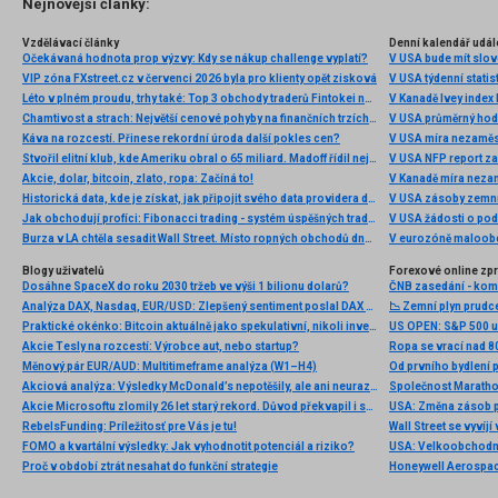
Nejnovější články:
Vzdělávací články
Denní kalendář udál
Očekávaná hodnota prop výzvy: Kdy se nákup challenge vyplatí?
V USA bude mít slo
VIP zóna FXstreet.cz v červenci 2026 byla pro klienty opět zisková
V USA týdenní statist
Léto v plném proudu, trhy také: Top 3 obchody traderů Fintokei na indexech a zlatě
V Kanadě Ivey index
Chamtivost a strach: Největší cenové pohyby na finančních trzích (červenec 2026)
V USA průměrný hod
Káva na rozcestí. Přinese rekordní úroda další pokles cen?
V USA míra nezaměs
Stvořil elitní klub, kde Ameriku obral o 65 miliard. Madoff řídil největší Ponzi dějin
V USA NFP report z
Akcie, dolar, bitcoin, zlato, ropa: Začíná to!
V Kanadě míra neza
Historická data, kde je získat, jak připojit svého data providera do MultiCharts a proč je budeme potřebovat? (4. díl)
V USA zásoby zemní
Jak obchodují profíci: Fibonacci trading - systém úspěšných traderů
V USA žádosti o po
Burza v LA chtěla sesadit Wall Street. Místo ropných obchodů dnes místem duní basy
V eurozóně maloobc
Blogy uživatelů
Forexové online zp
Dosáhne SpaceX do roku 2030 tržeb ve výši 1 bilionu dolarů?
ČNB zasedání - ko
Analýza DAX, Nasdaq, EUR/USD: Zlepšený sentiment poslal DAX na nová maxima
📉 Zemní plyn prudc
Praktické okénko: Bitcoin aktuálně jako spekulativní, nikoli investiční aktivum
Akcie Tesly na rozcestí: Výrobce aut, nebo startup?
Ropa se vrací nad 8
Měnový pár EUR/AUD: Multitimeframe analýza (W1–H4)
Akciová analýza: Výsledky McDonald’s nepotěšily, ale ani neurazily. Jakou vizi společnost prezentovala?
Akcie Microsoftu zlomily 26 let starý rekord. Důvod překvapil i samotné investory
RebelsFunding: Príležitosť pre Vás je tu!
FOMO a kvartální výsledky: Jak vyhodnotit potenciál a riziko?
Proč v období ztrát nesahat do funkční strategie