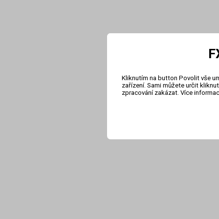
F
Kliknutím na button Povolit vše u
zařízení. Sami můžete určit klikn
zpracování zakázat. Více informa