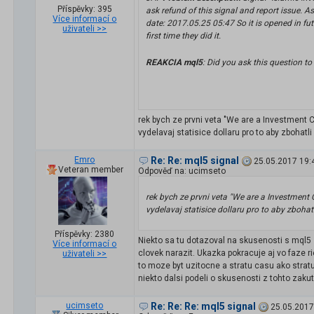
Příspěvky: 395
ask refund of this signal and report issue. 
Více informací o
date: 2017.05.25 05:47 So it is opened in fut
uživateli >>
first time they did it.
REAKCIA mql5
: Did you ask this question t
rek bych ze prvni veta "We are a Investment 
vydelavaj statisice dollaru pro to aby zbohatl
Emro
Re: Re: mql5 signal
25.05.2017 19:
Veteran member
Odpověď na: ucimseto
rek bych ze prvni veta "We are a Investment
vydelavaj statisice dollaru pro to aby zbohat
Příspěvky: 2380
Niekto sa tu dotazoval na skusenosti s mql5
Více informací o
clovek narazit. Ukazka pokracuje aj vo faze 
uživateli >>
to moze byt uzitocne a stratu casu ako stra
niekto dalsi podeli o skusenosti z tohto zakut
ucimseto
Re: Re: Re: mql5 signal
25.05.2017