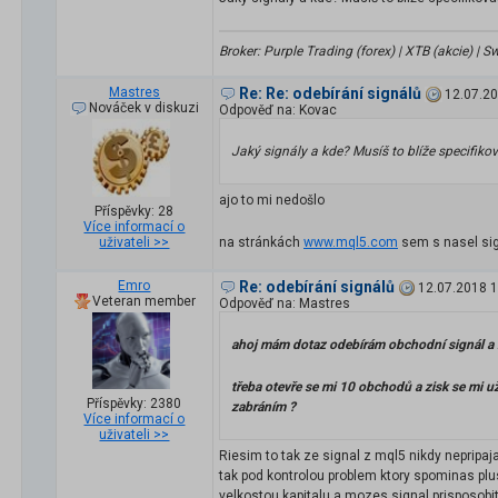
Broker: Purple Trading (forex) | XTB (akcie) |
Mastres
Re: Re: odebírání signálů
12.07.20
Nováček v diskuzi
Odpověď na: Kovac
Jaký signály a kde? Musíš to blíže specifikov
ajo to mi nedošlo
Příspěvky: 28
Více informací o
uživateli >>
na stránkách
www.mql5.com
sem s nasel sig
Emro
Re: odebírání signálů
12.07.2018 1
Veteran member
Odpověď na: Mastres
ahoj mám dotaz odebírám obchodní signál 
třeba otevře se mi 10 obchodů a zisk se mi 
Příspěvky: 2380
zabráním ?
Více informací o
uživateli >>
Riesim to tak ze signal z mql5 nikdy nepri
tak pod kontrolou problem ktory spominas plus
velkostou kapitalu a mozes signal prisposob