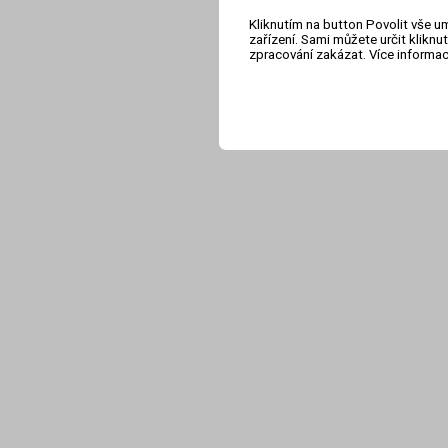
Kliknutím na button Povolit vše u
zařízení. Sami můžete určit klikn
zpracování zakázat. Více informa