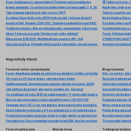
Prop challenge pro swing tradery? Fintokei mění pravidla hry
Krypto šeptanda: Co přinesl poslední týden v kryptosvětě (7. 8. 2026)
Tato legenda čeká krach jako v roce 1987!
Dosáhne SpaceX do roku 2030 tržeb ve výši 1 bilionu dolarů?
Nízká hladina Rýna 
Analýza DAX, Nasdaq, EUR/USD: Zlepšený sentiment poslal DAX na nová maxima
Pozitivní vývoj na Wa
Praktické okénko: Bitcoin aktuálně jako spekulativní, nikoli investiční aktivum
Frankfurtská burza 
Akcie Tesly na rozcestí: Výrobce aut, nebo startup?
Měnový pár EUR/AUD: Multitimeframe analýza (W1–H4)
Akciová analýza: Výsledky McDonald’s nepotěšily, ale ani neurazily. Jakou vizi společnost prezentovala?
Naposledy čtené:
Forexové online zpravodajství
Blogy uživatelů
Forex: Negatívna nálada sa odrazila na stratách zlotého aj forintu
Vím, co nechci, ale 
Oil rises on US stock draws, rate hike fears linger
Raiffeisenbank: Komentované měsíční odhady (prosinec 2020)
Jak platit na dovolené, aby vás to nestálo víc, než musí
Geopolitické událost
Co očekávat od roku 2025 ve světě investic? V centru dění bude umělá inteligence i Donald Trump
Exotické obchodné p
Bitcoin exponenciálně roste k důležité hranici 100 000 USD
Praktická ukázka: 
Zpevnění akcií ČEZ o víc než dvě pct. dnes napomohlo pražské burze k růstu
Akcie Salesforce klesají o 6 % po výsledcích 📉 AI nedokázala podpořit růst?
Přijde druhá vlna 
Pražská burza dnes smazala ztráty a rostla, dařilo se akciím bank i ČEZu
Koordinované interv
Varování pro Čínu a negativní náznaky před ISM. Akciím se přesto daří
Forex slovník pojmů
Klíčová slova
Tradingové analýzy 