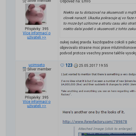
Silver member
Odpověď na: Emro
Niekto sa tu dotazoval na skusenosti s mql
clovek narazit. Ukazka pokracuje aj vo faze
to moze byt uzitocne a stratu casu ako str
Příspěvky: 395
niekto dalsi podeli o skusenosti z tohto zaku
Více informací o
uživateli >>
oukej oukej pravda. kazdopadne cokoli s pakou
objevovalo strasne moc prave mlutimilionovech
podvod protoze vsechny presne takhle vysoky 
ucimseto
123
25.05.2017 19:55
Silver member
Příspěvky: 395
Více informací o
uživateli >>