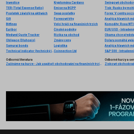
Investice
Kryptoměna Cardano
Swingové obchodov
TER (Total Expense Ratio)
Emise na BCPP
Poplatek závislý na aktivách
Swap poplatky
Forex: V centru pozo
Gilt
Forexové trhy
Analýza hlavních m
Bitfinex
Velcí hráči na finančních trzích
Komodity: Ropa WTI 
Euribor
Čínské podniky
EUR/USD - Intradenn
Medved Quote Tracker
Rizika na obchod
Obama chce předsta
Obligace (Dluhopis)
Změny ceny
Dolaru pomáhá vyjád
Samurai bonds
Logistika
Analýza hlavních m
Technical indicator (technický indikátor)
Coinnection Ltd
S&P 500 - Intradenn
Odborná literatura
Odborné kurzy a se
Začínáme na burze - Jak uspět při obchodování na finančních trzích (1. vydání)