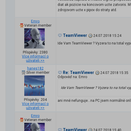
diat ak pozicie na koncovom ucte zatvoris. Mo
zdrojovom ucte x pipov do straty atd.
Emro
Veteran member
TeamViewer
24.07.2018 15:24
Ide Vam TeamViewer ? Vyzera to na total vyp
Příspěvky: 2380
Více informací o
uživateli >>
hanes182
Re: TeamViewer
Silver member
24.07.2018 15:35
Odpověď na: Emro
Ide Vam TeamViewer ? Vyzera to na total vy
Příspěvky: 204
ani mně nefunguje...na PC jsem normálně onli
Více informací o
uživateli >>
Emro
Veteran member
TeamViewer
24.07.2018 15:40