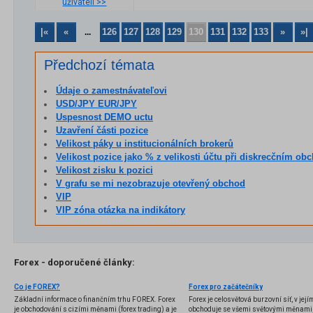
uživateli >>
|«
«
126
127
128
129
130
131
132
133
»
»|
...
Předchozí témata
Údaje o zamestnávateľovi
USD/JPY EUR/JPY
Uspesnost DEMO uctu
Uzavření části pozice
Velikost páky u institucionálních brokerů
Velikost pozice jako % z velikosti účtu při diskrecčním o
Velikost zisku k pozici
V grafu se mi nezobrazuje otevřený obchod
VIP
VIP zóna otázka na indikátory
Forex - doporučené články:
Co je FOREX?
Forex pro začátečníky
Základní informace o finančním trhu FOREX. Forex
Forex je celosvětová burzovní síť, v jej
je obchodování s cizími měnami (forex trading) a je
obchoduje se všemi světovými měnami,