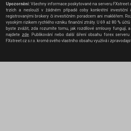
Upozornění:
Všechny informace poskytované na serveru FXstreet.cz
trzích a neslouží v žádném případě coby konkrétní investiční č
registrovanými brokery či investičním poradcem ani makléřem. Rozd
vysokým rizikem rychlého vzniku finanční ztráty. U 69 až 80 % účtů 
byste zvážit, zda rozumíte tomu, jak rozdílové smlouvy fungují, a
najdete
zde
. Publikování nebo další šíření obsahu forex serveru
FXstreet.cz s.r.o. kromě svého vlastního obsahu využívá i zpravodajs