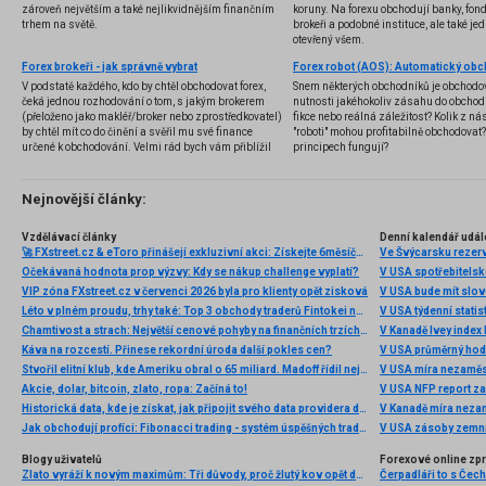
zároveň největším a také nejlikvidnějším finančním
koruny. Na forexu obchodují banky, fondy
trhem na světě.
brokeři a podobné instituce, ale také jedn
otevřený všem.
Forex brokeři - jak správně vybrat
V podstatě každého, kdo by chtěl obchodovat forex,
Snem některých obchodníků je obchodo
čeká jednou rozhodování o tom, s jakým brokerem
nutnosti jakéhokoliv zásahu do obchod
(přeloženo jako makléř/broker nebo zprostředkovatel)
fikce nebo reálná záležitost? Kolik z nás
by chtěl mít co do činění a svěřil mu své finance
"roboti" mohou profitabilně obchodovat
určené k obchodování. Velmi rád bych vám přiblížil
principech fungují?
problematiku výběru brokera, rozdíl mezi
jednotlivými typy brokerů a v neposlední řadě uvedu
několik příkladů nejznámějších z nich.
Nejnovější články:
Vzdělávací články
Denní kalendář udál
🚀 FXstreet.cz & eToro přinášejí exkluzivní akci: Získejte 6měsíční členství ve VIP zóně ZDARMA
Ve Švýcarsku rezer
Očekávaná hodnota prop výzvy: Kdy se nákup challenge vyplatí?
V USA spotřebitelsk
VIP zóna FXstreet.cz v červenci 2026 byla pro klienty opět zisková
V USA bude mít slo
Léto v plném proudu, trhy také: Top 3 obchody traderů Fintokei na indexech a zlatě
V USA týdenní statist
Chamtivost a strach: Největší cenové pohyby na finančních trzích (červenec 2026)
V Kanadě Ivey index
Káva na rozcestí. Přinese rekordní úroda další pokles cen?
V USA průměrný hod
Stvořil elitní klub, kde Ameriku obral o 65 miliard. Madoff řídil největší Ponzi dějin
V USA míra nezaměs
Akcie, dolar, bitcoin, zlato, ropa: Začíná to!
V USA NFP report z
Historická data, kde je získat, jak připojit svého data providera do MultiCharts a proč je budeme potřebovat? (4. díl)
V Kanadě míra neza
Jak obchodují profíci: Fibonacci trading - systém úspěšných traderů
V USA zásoby zemní
Blogy uživatelů
Forexové online zp
Zlato vyráží k novým maximům: Tři důvody, proč žlutý kov opět dominuje