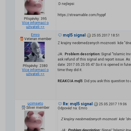
:D nejlepsi
https://streamable.com/hyppf
Příspěvky: 395
Více informací o
uživateli >>
Emro
mql5 signal
25.05.2017 18:51
Veteran member
Z krajiny neobmedzenych moznosti kde "dne
JA:
Problem description:
Signal "Islamic I
ask refund of this signal and report issue. A
date: 2017.05.25 05:47 So it is opened in fute
Příspěvky: 2380
Více informací o
time they did it.
uživateli >>
REAKCIA mql5
: Did you ask this question to
ucimseto
Re: mql5 signal
25.05.2017 19:06
Silver member
Odpověď na: Emro
Z krajiny neobmedzenych moznosti kde "dn
JA:
Problem description:
Signal "Islamic In