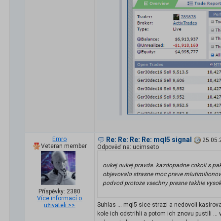
Emro
Re: Re: Re: Re: mql5 signal
25.05.
Veteran member
Odpověď na: ucimseto
oukej oukej pravda. kazdopadne cokoli s pako
objevovalo strasne moc prave mlutimilionovec
podvod protoze vsechny presne takhle vysoky
Příspěvky: 2380
Více informací o
Suhlas ... mql5 sice strazi a nedovoli kasirov
uživateli >>
kole ich odstrihli a potom ich znovu pustili .