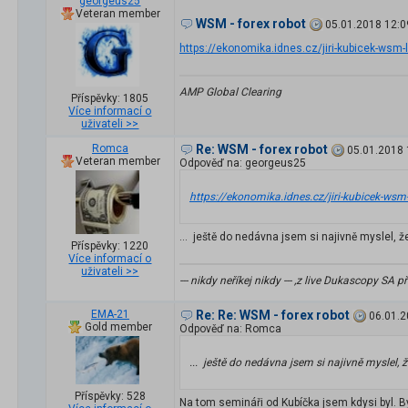
georgeus25
Veteran member
WSM - forex robot
05.01.2018 12:0
https://ekonomika.idnes.cz/jiri-kubicek-ws
AMP Global Clearing
Příspěvky: 1805
Více informací o
uživateli >>
Romca
Re: WSM - forex robot
05.01.2018 
Veteran member
Odpověď na: georgeus25
https://ekonomika.idnes.cz/jiri-kubicek-w
... ještě do nedávna jsem si najivně myslel, 
Příspěvky: 1220
Více informací o
uživateli >>
--- nikdy neříkej nikdy --- ,z live Dukascopy S
EMA-21
Re: Re: WSM - forex robot
06.01.2
Gold member
Odpověď na: Romca
... ještě do nedávna jsem si najivně myslel,
Příspěvky: 528
Na tom semináři od Kubíčka jsem kdysi byl. B