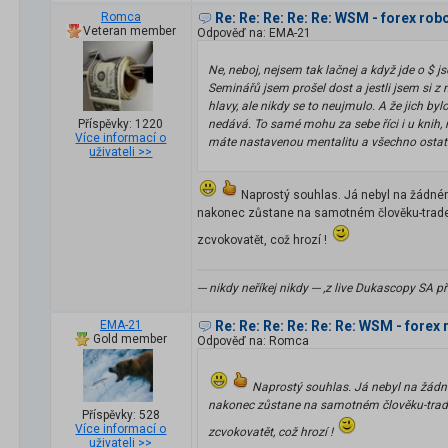
Romca
Re: Re: Re: Re: Re: WSM - forex rob
Veteran member
Odpověď na: EMA-21
Ne, neboj, nejsem tak lačnej a když jde o $ 
Seminářů jsem prošel dost a jestli jsem si 
hlavy, ale nikdy se to neujmulo. A že jich b
Příspěvky: 1220
nedává. To samé mohu za sebe říci 
Více informací o
máte nastavenou mentalitu a všechno ostatní. 
uživateli >>
Naprostý souhlas. Já nebyl na žádném
nakonec zůstane na samotném člověku-traderovi
zcvokovatět, což hrozí !
--- nikdy neříkej nikdy --- ,z live Dukascopy S
EMA-21
Re: Re: Re: Re: Re: Re: WSM - forex 
Gold member
Odpověď na: Romca
Naprostý souhlas. Já nebyl na žádné
nakonec zůstane na samotném člověku-traderov
Příspěvky: 528
Více informací o
zcvokovatět, což hrozí !
uživateli >>