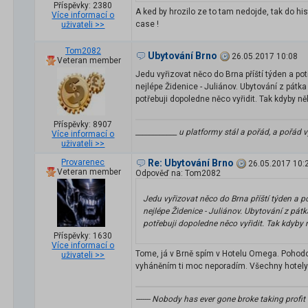
Příspěvky: 2380
A ked by hrozilo ze to tam nedojde, tak do 
Více informací o
case !
uživateli >>
Tom2082
Ubytování Brno
26.05.2017 10:08
Veteran member
Jedu vyřizovat něco do Brna příští týden a po
nejlépe Židenice - Juliánov. Ubytování z pátka
potřebuji dopoledne něco vyřidit. Tak kdyby n
Příspěvky: 8907
____________ u platformy stál a pořád, a pořád v
Více informací o
uživateli >>
Provarenec
Re: Ubytování Brno
26.05.2017 10:
Veteran member
Odpověď na: Tom2082
Jedu vyřizovat něco do Brna příští týden a 
nejlépe Židenice - Juliánov. Ubytování z pátk
potřebuji dopoledne něco vyřidit. Tak kdyby 
Příspěvky: 1630
Více informací o
Tome, já v Brně spím v Hotelu Omega. Pohodov
uživateli >>
vyháněním ti moc neporadím. Všechny hotely 
------- Nobody has ever gone broke taking profit --