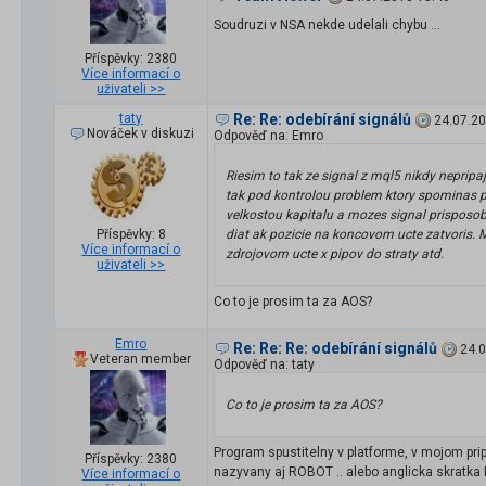
Soudruzi v NSA nekde udelali chybu ...
Příspěvky: 2380
Více informací o
uživateli >>
taty
Re: Re: odebírání signálů
24.07.20
Nováček v diskuzi
Odpověď na: Emro
Riesim to tak ze signal z mql5 nikdy nepr
tak pod kontrolou problem ktory spominas plu
velkostou kapitalu a mozes signal prisposo
Příspěvky: 8
diat ak pozicie na koncovom ucte zatvoris. M
Více informací o
zdrojovom ucte x pipov do straty atd.
uživateli >>
Co to je prosim ta za AOS?
Emro
Re: Re: Re: odebírání signálů
24.0
Veteran member
Odpověď na: taty
Co to je prosim ta za AOS?
Program spustitelny v platforme, v mojom pr
Příspěvky: 2380
nazyvany aj ROBOT .. alebo anglicka skratka 
Více informací o