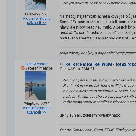
No jen doufám, že jsi se taky neproletěl "letadl
Příspěvky: 528
Ne, neboj, nejsem tak lačnej a když jde o $ j
Více informací o
Seminářů jsem prošel dost a jestli jsem si z
uživateli >>
hlavy, ale nikdy se to neujmulo. A že jich by
nedává. To samé mohu za sebe říci i
nastavenou mentalitu a všechno ostatní. Je to 
Moje názory, analýzy a doporučení mají pouze
Dan Wensen
Re: Re: Re: Re: Re: WSM - forex rob
Veteran member
Odpověď na: EMA-21
Ne, neboj, nejsem tak lačnej a když jde o $ 
Seminářů jsem prošel dost a jestli jsem si 
hlavy, ale nikdy se to neujmulo. A že jich b
nedává. To samé mohu za sebe říci 
máte nastavenou mentalitu a všechno ostatní. 
Příspěvky: 2273
Více informací o
uživateli >>
uplný súhlas, zdieľam rovnaký názor
Oanda, Capital.com, Fxcm, FTMO, Fidelity invest