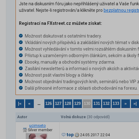
Jste na diskusním fóru jako nepřihlášený uživatel a Vaše fun
uživatel. Nejste-li registrován/a klikněte pro
bezplatnou regist
Registrací na FXstreet.cz můžete získat:
Možnost diskutovat s ostatními tradery.
Vkládání nových příspěvků a zakládání nových témat v dis
Možnost vyhledávání v tomto velmi rozsáhlém diskusním f
Přístup k uzamčeným odborným článkům, sekcím a školy f
Ebooky, manuály a obchodní systémy zdarma.
Zasílání newsletterů a informací o nových akcích a aktivitá
Možnost psát vlastní blogy a články.
Možnost objednání tradingových knih, seminářů nebo VIP 
Další přínosné informace z oblasti obchodování na forexu.
|«
«
126
127
128
129
130
131
132
133
»
»|
...
Autor
Volná diskuze
(30 odpovědí)
ucimseto
Silver member
top
24.05.2017 22:04