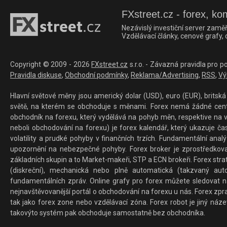
FXstreet.cz - forex, ko
Nezávislý investiční server zaměř
Vzdělávací články, cenové grafy,
Copyright © 2009 - 2026
FXstreet.cz
s.r.o. - Závazná pravidla pro p
Pravidla diskuse
,
Obchodní podmínky
,
Reklama/Advertising
,
RSS
,
Vý
Hlavní světové měny jsou americký dolar (USD), euro (EUR), britská 
světě, na kterém se obchoduje s měnami. Forex nemá žádné centrál
obchodník na forexu, který vydělává na pohyb měn, respektive na v
neboli obchodování na forexu) je forex kalendář, který ukazuje č
volatility a prudké pohyby v finančních trzích. Fundamentální ana
upozornění na nebezpečné pohyby. Forex broker je zprostředkov
základních skupin a to Market-makeři, STP a ECN brokeři. Forex stra
(diskreční), mechanická nebo plně automatická (takzvaný aut
fundamentálních zpráv. Online grafy pro forex můžete sledovat na 
nejnavštěvovanější portál o obchodování na forexu u nás. Forex zprav
tak jako forex zone nebo vzdělávací zóna. Forex robot je jiný náz
takovýto systém pak obchoduje samostatně bez obchodníka.