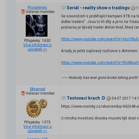
Provarenec
Seriál - reality show o tradingu
1
Veteran member
Se souvislostí s probíhající kampaní XTB na t
dollar traders". Jsou to tři díly a je to na Yo
postavou je bývalý trader Anton Kreil, který ta
https://www.youtube.com/watch?v=v6ciY8u0
Příspěvky: 1630
Více informací o
uživateli >>
A tady je ječtě zajímavý rozhovor s Antonem:
https://www.youtube.com/watch?v=9h3lByx
------- Nobody has ever gone broke taking profit --
Skyangel
Veteran member
Testovací krach :D
04.07.2017 14:
https://www.novinky.cz/ekonomika/442648-akc
U mnoha investorů dneska muselo být dost v
Příspěvky: 1375
Více informací o
uživateli >>