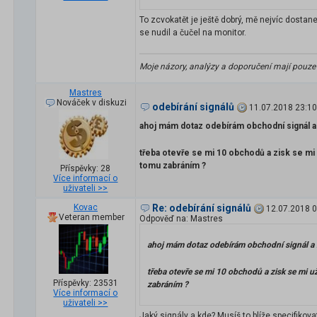
To zcvokatět je ještě dobrý, mě nejvíc dostane 
se nudil a čučel na monitor.
Moje názory, analýzy a doporučení mají pouze
Mastres
Nováček v diskuzi
odebírání signálů
11.07.2018 23:10
ahoj mám dotaz odebírám obchodní signál
třeba otevře se mi 10 obchodů a zisk se mi
tomu zabráním ?
Příspěvky: 28
Více informací o
uživateli >>
Kovac
Re: odebírání signálů
12.07.2018 0
Veteran member
Odpověď na: Mastres
ahoj mám dotaz odebírám obchodní signál 
třeba otevře se mi 10 obchodů a zisk se mi 
Příspěvky: 23531
zabráním ?
Více informací o
uživateli >>
Jaký signály a kde? Musíš to blíže specifikova