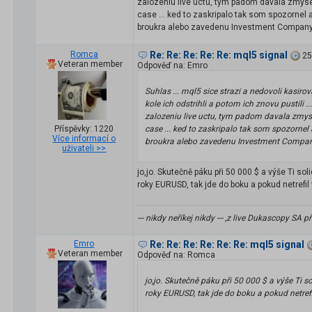
zalozeniu live uctu, tym padom davala zmyse
case ... ked to zaskripalo tak som spozornel a
broukra alebo zavedenu Investment Company t
Romca
Re: Re: Re: Re: Re: mql5 signal
25
Veteran member
Odpověď na: Emro
Suhlas ... mql5 sice strazi a nedovoli kasiro
kole ich odstrihli a potom ich znovu pustili 
zalozeniu live uctu, tym padom davala zmyse
Příspěvky: 1220
case ... ked to zaskripalo tak som spozornel 
Více informací o
broukra alebo zavedenu Investment Company
uživateli >>
jo,jo. Skutečně páku při 50 000 $ a výše Ti s
roky EURUSD, tak jde do boku a pokud netrefil 
--- nikdy neříkej nikdy --- ,z live Dukascopy S
Emro
Re: Re: Re: Re: Re: Re: mql5 signal
Veteran member
Odpověď na: Romca
jo,jo. Skutečně páku při 50 000 $ a výše Ti 
roky EURUSD, tak jde do boku a pokud netrefi