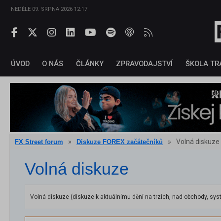
NEDĚLE 09. SRPNA 2026 12:17
ÚVOD
O NÁS
ČLÁNKY
ZPRAVODAJSTVÍ
ŠKOLA TR
»
»
Volná diskuze
FX Street forum
Diskuze FOREX začátečníků
Volná diskuze
Volná diskuze (diskuze k aktuálnímu dění na trzích, nad obchody, syst