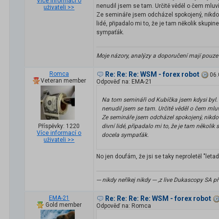
Více informací o
nenudil jsem se tam. Určitě věděl o čem mluví.
uživateli >>
Ze semináře jsem odcházel spokojený, nikdo n
lidé, připadalo mi to, že je tam několik skupi
sympaťák.
Moje názory, analýzy a doporučení mají pouze
Romca
Re: Re: Re: WSM - forex robot
06.
Veteran member
Odpověď na: EMA-21
Na tom semináři od Kubíčka jsem kdysi byl. 
nenudil jsem se tam. Určitě věděl o čem mluví.
Ze semináře jsem odcházel spokojený, nikdo 
Příspěvky: 1220
divní lidé, připadalo mi to, že je tam několi
Více informací o
docela sympaťák.
uživateli >>
No jen doufám, že jsi se taky neproletěl "letadl
--- nikdy neříkej nikdy --- ,z live Dukascopy S
EMA-21
Re: Re: Re: Re: WSM - forex robot
Gold member
Odpověď na: Romca