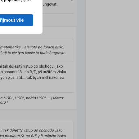
o vie tym lepsie to bude fungovat .
řijmout vše
 matematika... ale toto po forach nitko
ludi to vie tym lepsie to bude fungovat .
 tak důležitý vstup do obchodu, jako
o posunutí SL na B/E, při určitém zisku
ých pips, atd..., tak bych měl nakonec
y a HODL, HODL, pořád HODL ... | Motto:
ord |
 tak důležitý vstup do obchodu, jako
ko posunutí SL na B/E, při určitém zisku