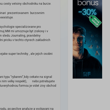
atku cesty vetsiny obchodniku na burze.
webinari prezentovanem burzovnim
eexistuje.
sychologie specializovane pro
uj MM mi umoznuje byt ziskovy i v
 sledu Journaling, pravidelny
dni pricku v techto ctyrech zakladnich
jake super techniky , ale jejich osobni
ni typu "rybareni",kdy cekate na signal
 k nim velky respekt), nebo potrebujete
ejduveryhodnou formou je videt zivy obchod
radu, po peclive analyze a vyckavani na