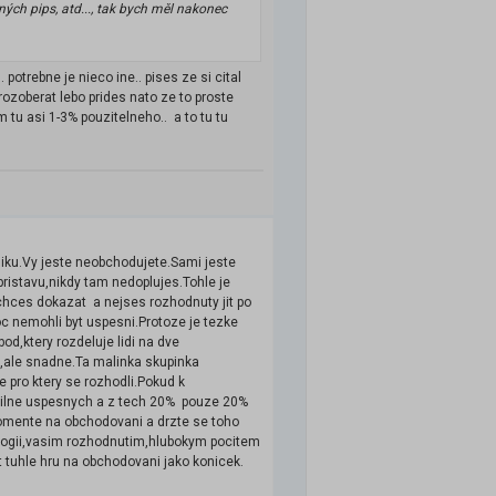
ých pips, atd..., tak bych měl nakonec
 potrebne je nieco ine.. pises ze si cital
ozoberat lebo prides nato ze to proste
m tu asi 1-3% pouzitelneho.. a to tu tu
iku.Vy jeste neobchodujete.Sami jeste
ristavu,nikdy tam nedoplujes.Tohle je
chces dokazat a nejses rozhodnuty jit po
roc nemohli byt uspesni.Protoze je tezke
od,ktery rozdeluje lidi na dve
ze ,ale snadne.Ta malinka skupinka
e pro ktery se rozhodli.Pokud k
bilne uspesnych a z tech 20% pouze 20%
pomente na obchodovani a drzte se toho
chologii,vasim rozhodnutim,hlubokym pocitem
t tuhle hru na obchodovani jako konicek.