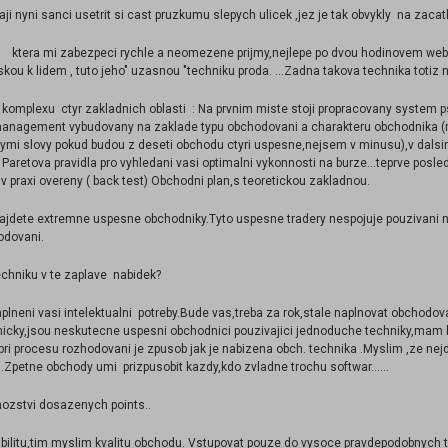
,maji nyni sanci usetrit si cast pruzkumu slepych ulicek ,jez je tak obvykly na zac
iky, ktera mi zabezpeci rychle a neomezene prijmy,nejlepe po dvou hodinovem 
ou k lidem , tuto jeho" uzasnou "techniku proda. ...Zadna takova technika totiz n
komplexu ctyr zakladnich oblasti : Na prvnim miste stoji propracovany system p
anagement vybudovany na zaklade typu obchodovani a charakteru obchodnika (m
ymi slovy pokud budou z deseti obchodu ctyri uspesne,nejsem v minusu),v dalsim
 Paretova pravidla pro vyhledani vasi optimalni vykonnosti na burze...teprve posle
v praxi overeny ( back test) Obchodni plan,s teoretickou zakladnou.
,najdete extremne uspesne obchodniky.Tyto uspesne tradery nespojuje pouzivani ne
hodovani.
techniku v te zaplave nabidek?
lneni vasi intelektualni potreby.Bude vas,treba za rok,stale naplnovat obchodova
onicky,jsou neskutecne uspesni obchodnici pouzivajici jednoduche techniky,mam
m pri procesu rozhodovani je zpusob jak je nabizena obch. technika .Myslim ,ze n
.Zpetne obchody umi prizpusobit kazdy,kdo zvladne trochu softwar......
nozstvi dosazenych points..
bilitu,tim myslim kvalitu obchodu. Vstupovat pouze do vysoce pravdepodobnych t