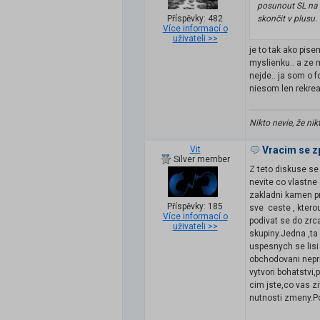
posunout SL na B
Příspěvky: 482
skončit v plusu.
Více informací o
uživateli >>
je to tak ako pise
myslienku.. a ze 
nejde.. ja som o f
niesom len rekrea
Nikto nevie, že nik
Vit
Vracim se z
Silver member
Z teto diskuse se
nevite co vlastne
zakladni kamen pr
Příspěvky: 185
sve ceste , kterou
Více informací o
podivat se do zrca
uživateli >>
skupiny.Jedna ,ta 
uspesnych se lisi 
obchodovani nepr
vytvori bohatstvi
cim jste,co vas z
nutnosti zmeny.Po