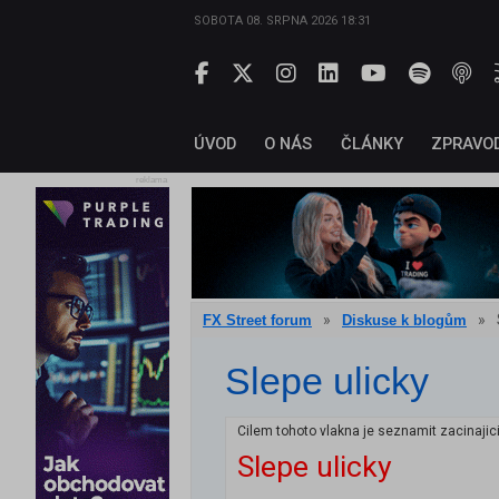
SOBOTA 08. SRPNA 2026 18:31
ÚVOD
O NÁS
ČLÁNKY
ZPRAVO
reklama
»
»
FX Street forum
Diskuse k blogům
Slepe ulicky
Cilem tohoto vlakna je seznamit zacinaji
Slepe ulicky