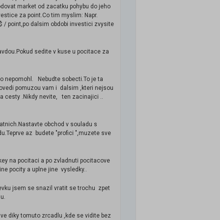
odovat market od zacatku pohybu do jeho
estice za point.Co tim myslim: Napr.
 / point,po dalsim obdobi investici zvysite
avdou.Pokud sedite v kuse u pocitace za
kdo nepomohl. Nebudte sobecti.To je ta
ovedi pomuzou vam i dalsim ,kteri nejsou
 cesty .Nikdy nevite, ten zacinajici ..
tatnich.Nastavte obchod v souladu s
du.Teprve az budete "profici ",muzete sve
y na pocitaci a po zvladnuti pocitacove
ne pocity a uplne jine vysledky..
vku jsem se snazil vratit se trochu zpet
u.
ve diky tomuto zrcadlu ,kde se vidite bez