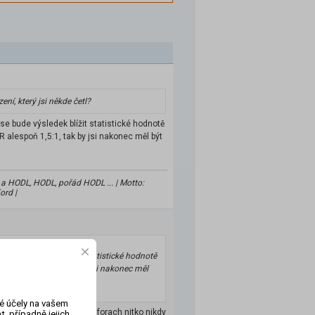
ní, který jsi někde četl?
 se bude výsledek blížit statistické hodnotě
alespoň 1,5:1, tak by jsi nakonec měl být
y a HODL, HODL, pořád HODL ... | Motto:
ord |
se bude výsledek blížit statistické hodnotě
 alespoň 1,5:1, tak by jsi nakonec měl
vé účely na vašem
 matematika... ale toto po forach nitko nikdy
, případně jejich