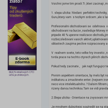
Vsichni jsme tim prosli.Ti ,kteri zacinaji 
1. slepa ulicka: hledani perfektni techn
Guru,ktery vam s tezkym srdcem ,ale s lask
Profesionalni obchodovani se odehrava v 
obchodovani na burze ,nasleduje Money m
pripade 40 % upesne realizace obchodu,jin
rozbor,sledovani vasich aktivit,uplatnovani
oblastech zaujima peclive rozpracovany a 
V realnem svete, teto velke hry investic 
tvrda prace na techto ctyrech pilirich obc
Pokud tedy zacinate , jak najit fungujici 
Prvnim aspektem orientace, by melo byt nap
indikatoru a zmacknete enter..(nejsem ir
neco vice intelektualniho..? Dalsim filtre
rizeny danou technikou.Tam se vidi pravda
2.Slepa ulicka - Orientace na zvysovani m
Je mnohem dulezitejsi soutredit se na sta