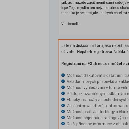
prikras ,muzete zacit menit sami sebe jak
lepe.To je myslim ten nejvetsi prinos obch
technika je nejlepsi,ale kde bych chtel byt 
Vit Homolka
Jste na diskusním fóru jako nepřihlá
uživatel. Nejste-li registrován/a klikn
Registrací na FXstreet.cz můžete zí
Možnost diskutovat s ostatními tr
Vkládání nových příspěvků a zaklá
Možnost vyhledávání v tomto velm
Přístup k uzamčeným odborným čl
Ebooky, manuály a obchodní syst
Zasílání newsletterů a informací o
Možnost psát vlastní blogy a článk
Možnost objednání tradingových k
Další přínosné informace z oblast