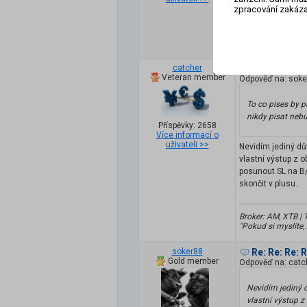
zpracování zakáza
pisat nebude .. p
Nikto nevie, že nik
catcher
Re: Re: Re: 
Veteran member
Odpověď na: soke
To co pises by p
nikdy pisat nebu
Příspěvky: 2658
Více informací o
uživateli >>
Nevidím jediný dů
vlastní výstup z 
posunout SL na B/E
skončit v plusu.
Broker: AM, XTB | 
"Pokud si myslíte,
soker88
Re: Re: Re: 
Gold member
Odpověď na: catc
Nevidím jediný 
vlastní výstup z