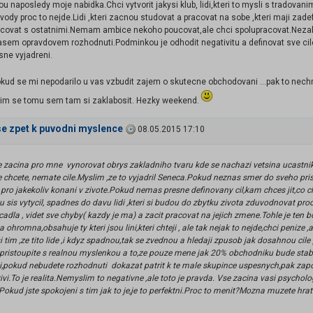
ou naposledy moje nabidka.Chci vytvorit jakysi klub, lidi,kteri to mysli s tradovan
uvody proc to nejde.Lidi ,kteri zacnou studovat a pracovat na sobe ,kteri maji zad
covat s ostatnimi.Nemam ambice nekoho poucovat,ale chci spolupracovat.Nezalezi
asem opravdovem rozhodnuti.Podminkou je odhodit negativitu a definovat sve ci
 jasne vyjadreni.
okud se mi nepodarilo u vas vzbudit zajem o skutecne obchodovani ...pak to nechme
nim se tomu sem tam si zaklabosit. Hezky weekend.
se zpet k puvodni myslence
08.05.2015 17:10
se zacina pro mne vynorovat obrys zakladniho tvaru kde se nachazi vetsina ucastni
e chcete, nemate cile.Myslim ,ze to vyjadril Seneca.Pokud neznas smer do sveho pri
pro jakekoliv konani v zivote.Pokud nemas presne definovany cil,kam chces jit,co c
ou sis vytycil, spadnes do davu lidi ,kteri si budou do zbytku zivota zduvodnovat pro
cadla , videt sve chyby( kazdy je ma) a zacit pracovat na jejich zmene.Tohle je ten bo
a ohromna,obsahuje ty kteri jsou lini,kteri chteji , ale tak nejak to nejde,chci peniz
i tim ,ze tito lide ,i kdyz spadnou,tak se zvednou a hledaji zpusob jak dosahnou cile
ristoupite s realnou myslenkou a to,ze pouze mene jak 20% obchodniku bude sta
vi,pokud nebudete rozhodnuti dokazat patrit k te male skupince uspesnych,pak za
zivi.To je realita.Nemyslim to negativne ,ale toto je pravda. Vse zacina vasi psyc
okud jste spokojeni s tim jak to je,je to perfektni.Proc to menit?Mozna muzete hra