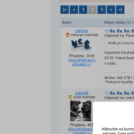
|«
«
1
2
3
»
»|
Autor
Slepe ulicky
(30 
catcher
Re: Re: Re: 
Veteran member
Odpověď na: Pave
Kolik jsi s tou 
Inquisitor mě před
Příspěvky: 2658
50:50. Pokud bude
Více informací o
v zisku.
uživateli >>
Broker: AM, XTB | 
"Pokud si myslíte,
soker88
Re: Re: Re: 
Gold member
Odpověď na: catc
Inquisitor mě př
50:50. Pokud bu
být v zisku.
Příspěvky: 482
Kliknutím na butto
Více informací o
To co pises by pla
zařízení. Sami můž
uživateli >>