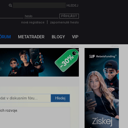
PŘIHLÁSIT
|
nová registrace
zapomenuté heslo
ÓRUM
METATRADER
BLOGY
VIP
reklama
reklama
Hledej
ch rozvoje.