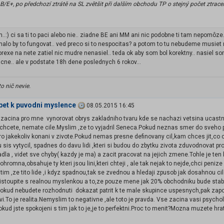
/E+, po předchozí ztrátě na SL zvětšit při dalším obchodu TP o stejný počet ztracen
m..:) ci sa ti to paci alebo nie.. ziadne BE ani MM ani nic podobne ti tam nepomôze..
malo by to fungovat.. ved preco si to nespocitas? a potom to tu nebudeme musiet r
orexe na nete zatiel nic mudre nenasiel.. teda ok aby som bol korektny.. nasiel so
cne.. ale v podstate 18h dene poslednych 6 rokov...
to nič nevie.
pet k puvodni myslence
08.05.2015 16:45
 zacina pro mne vynorovat obrys zakladniho tvaru kde se nachazi vetsina ucastn
 chcete, nemate cile.Myslim ,ze to vyjadril Seneca.Pokud neznas smer do sveho p
o jakekoliv konani v zivote.Pokud nemas presne definovany cil,kam chces jit,co 
 sis vytycil, spadnes do davu lidi ,kteri si budou do zbytku zivota zduvodnovat p
dla , videt sve chyby( kazdy je ma) a zacit pracovat na jejich zmene.Tohle je ten b
ohromna,obsahuje ty kteri jsou lini,kteri chteji , ale tak nejak to nejde,chci peni
tim ,ze tito lide ,i kdyz spadnou,tak se zvednou a hledaji zpusob jak dosahnou cil
istoupite s realnou myslenkou a to,ze pouze mene jak 20% obchodniku bude sta
,pokud nebudete rozhodnuti dokazat patrit k te male skupince uspesnych,pak za
ivi.To je realita.Nemyslim to negativne ,ale toto je pravda. Vse zacina vasi psy
kud jste spokojeni s tim jak to je,je to perfektni.Proc to menit?Mozna muzete hra