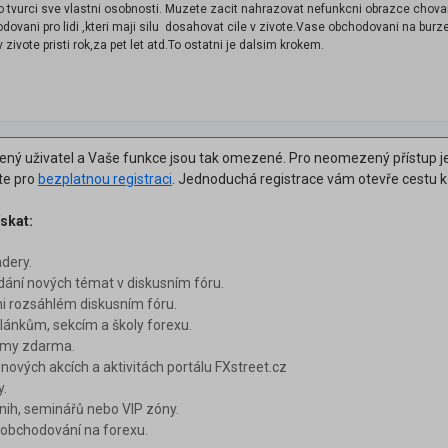
o tvurci sve vlastni osobnosti. Muzete zacit nahrazovat nefunkcni obrazce chovan
odovani pro lidi ,kteri maji silu dosahovat cile v zivote.Vase obchodovani na bu
v zivote pristi rok,za pet let atd.To ostatni je dalsim krokem.
šený uživatel a Vaše funkce jsou tak omezené. Pro neomezený přístup je
ěte pro
bezplatnou registraci
. Jednoduchá registrace vám otevře cestu 
skat:
adery.
dání nových témat v diskusním fóru.
i rozsáhlém diskusním fóru.
ánkům, sekcím a školy forexu.
émy zdarma.
 nových akcích a aktivitách portálu FXstreet.cz
y.
nih, seminářů nebo VIP zóny.
i obchodování na forexu.