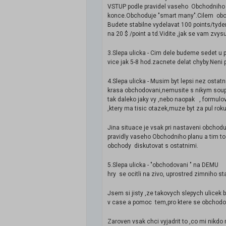
VSTUP podle pravidel vaseho Obchodniho p
konce.Obchoduje "smart many".Cilem obchod
Budete stabilne vydelavat 100 points/tyden,
na 20 $ /point a td.Vidite ,jak se vam zvysuj
3.Slepa ulicka - Cim dele budeme sedet u 
vice jak 5-8 hod.zacnete delat chyby.Neni 
4.Slepa ulicka - Musim byt lepsi nez osta
krasa obchodovani,nemusite s nikym soupe
tak daleko jaky vy ,nebo naopak , formulov
,ktery ma tisic otazek,muze byt za pul rok
Jina situace je vsak pri nastaveni obchod
pravidly vaseho Obchodniho planu a tim to
obchody diskutovat s ostatnimi.
5.Slepa ulicka - "obchodovani " na DEMU 
hry se ocitli na zivo, uprostred zimniho s
Jsem si jisty ,ze takovych slepych ulicek
v case a pomoc tem,pro ktere se obchodova
Zaroven vsak chci vyjadrit to ,co mi nikd