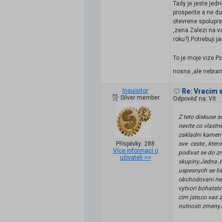
Tady je jeste jedn
prosperite a ne d
otevrene spolupra
,zena.Zalezi na v
roku?).Potrebuji
To je moje vize.P
nosna ,ale nebra
Inquisitor
Re: Vracim 
Silver member
Odpověď na: Vit
Z teto diskuse 
nevite co vlastn
zakladni kamen 
Příspěvky: 288
sve ceste , kter
Více informací o
podivat se do zr
uživateli >>
skupiny.Jedna ,t
uspesnych se lis
obchodovani nep
vytvori bohatst
cim jste,co vas 
nutnosti zmeny.P