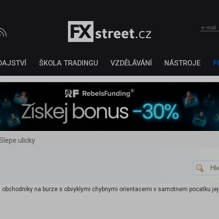
DAJSTVÍ
ŠKOLA TRADINGU
VZDĚLÁVÁNÍ
NÁSTROJE
F
Slepe ulicky
ci obchodniky na burze s obvyklymi chybnymi orientacemi v samotnem pocatku jeji