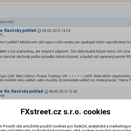
odpovědí)
Re: Kacírsky pohľad
08.05.2015 14:24
l1_
mincí vydělal? Můžeš sem dát výpis z účtu anebo jen opakuješ ničím nepodložený tvrze
běhl s tou statistikou, ale stejně ti odpovím. Čím déle budeš házet mincí, tím více
š otevírat obchody podle výsledků tohoto házení, a budeš mít upravený poměr RRR 
Typy účtů: Real | Demo: Purple Trading | OS: = = = = = | AOS: Stále těžím cryptoměn
 že můžete něco udělat, nebo myslíte, že nemůžete udělat nic, máte pravdu." Henry F
Re: Re: Kacírsky pohľad
08.05.2015 15:43
her
edběhl s tou statistikou, ale stejně ti odpovím. Čím déle budeš házet mincí, tím více 
FXstreet.cz s.r.o. cookies
deš otevírat obchody podle výsledků tohoto házení, a budeš mít upravený poměr RRR
n Povolit vše umožníte použití cookies pro funkční, analytické a marketingo
tilo len ak by si splnil dalsie podmienky! inac to + nikdy nebude.. je to jednoducha
ete určit kliknutím na Podrobné nastavení, jaké cookies je možné zpracovávat