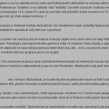
lanu a ne na zaklade emoci,nebo viry.Profesionalni obchodnik se nesnazi obch
ovani je "stabilita" a na zaklade teto "stability" zacnete zvysovat hodnotu inv
investujete 10 $ / point.Po case se zacnete citit pohodlni zvysit investici na 15 $
e zisk ,pri stale stejne technice ..?
pocitace a sledovat market,obchodovat..tim dosahneme lepsi vysledky.Opak je pr
produktivni vysedavat cely den,noc u pocitace.
tni,co jsem se naucil je pouze moje,at si kazdy najde svou cestu sam,me taky ni
rit. Pomahejte zacinajicim.Budte uprimni k sobe i k ostatnim.Vase otazky a odp
at odpovedi na vase dotazy pomuze lidem kteri jsou dal...Je to vas proces zrani a
u mnohem dal nez vy (prave pro to ze se pta).
u.Toto nastaveni je pouze vase rozhodnuti.Nenechavejte se ovlivnovat nazory os
 konci.Vsechna zodpovednost je jen na vas.Pamatujte - Market jde vzdy proti sta
- vas nenauci obchodovat.Je to jako by jste se pokouseli naucit se hrat hocke
tadionu NHL plneho fonousku a profesionalnich hracu..uplne jina atmosfera,uplne ji
 by kazdy z vas, ostrilenejsich, mohl vyjmenovat mnohem vic.V tomto mem prispe
ni jevi jako sance zmenit svuj dosavadni zivot,at uz financni,nebo jinych duvod
o na zacatku nezdelil. Obchodovani je nemilostrdne zrcadlo vas samotnych,ale pra