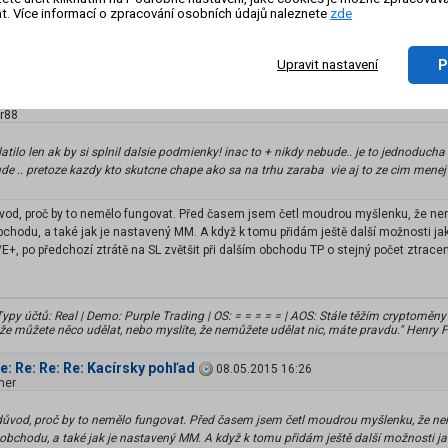
t. Více informací o zpracování osobních údajů naleznete
zde
retoze kazdy kto skutcne chape ako sa na trhu zaraba vie aj to ze cim menej ludi t
to nič nevie.
P
Upravit nastavení
Re: Re: Re: Kacírsky pohľad
08.05.2015 16:15
r88
latilo len ak by si splnil dalsie podmienky! inac to + nikdy nebude.. je to jednoducha
de .. pretoze kazdy kto skutcne chape ako sa na trhu zaraba vie aj to ze cim menej 
vod, proč by to nemělo fungovat. Před časem jsem četl moudrou myšlenku, že není
obchodu, a také jak je nastavený MM. A když k tomu přidám ještě další možnosti jak
+, po předchozí ztrátě na SL zvětšit při dalším obchodu TP o stejný počet ztracen
Typy účtů: Real | Demo: Purple Trading | OS: = = = = = | AOS: Stále těžím cryptoměn
 že můžete něco udělat, nebo myslíte, že nemůžete udělat nic, máte pravdu." Henry F
Re: Re: Re: Re: Kacírsky pohľad
08.05.2015 16:26
her
důvod, proč by to nemělo fungovat. Před časem jsem četl moudrou myšlenku, že není
 obchodu, a také jak je nastavený MM. A když k tomu přidám ještě další možnosti ja