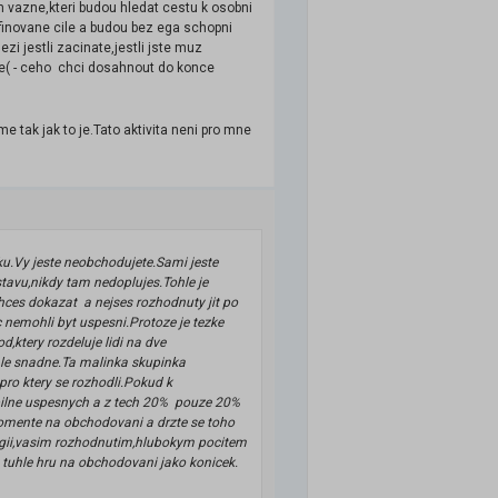
im vazne,kteri budou hledat cestu k osobni
efinovane cile a budou bez ega schopni
 jestli zacinate,jestli jste muz
le( - ceho chci dosahnout do konce
 tak jak to je.Tato aktivita neni pro mne
ku.Vy jeste neobchodujete.Sami jeste
stavu,nikdy tam nedoplujes.Tohle je
hces dokazat a nejses rozhodnuty jit po
c nemohli byt uspesni.Protoze je tezke
d,ktery rozdeluje lidi na dve
e ,ale snadne.Ta malinka skupinka
 pro ktery se rozhodli.Pokud k
bilne uspesnych a z tech 20% pouze 20%
pomente na obchodovani a drzte se toho
hologii,vasim rozhodnutim,hlubokym pocitem
t tuhle hru na obchodovani jako konicek.