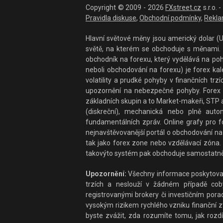
Copyright © 2009 - 2026
FXstreet.cz
s.r.o.
Pravidla diskuse
,
Obchodní podmínky
,
Rekla
Hlavní světové měny jsou americký dolar (US
světě, na kterém se obchoduje s měnami. F
obchodník na forexu, který vydělává na po
neboli obchodování na forexu) je forex ka
volatility a prudké pohyby v finančních t
upozornění na nebezpečné pohyby. Forex 
základních skupin a to Market-makeři, STP a
(diskreční), mechanická nebo plně auto
fundamentálních zpráv. Online grafy pro fo
nejnavštěvovanější portál o obchodování na 
tak jako forex zone nebo vzdělávací zóna. 
takovýto systém pak obchoduje samostatně
Upozornění:
Všechny informace poskytované
trzích a neslouží v žádném případě coby 
registrovanými brokery či investičním por
vysokým rizikem rychlého vzniku finanční zt
byste zvážit, zda rozumíte tomu, jak rozdí