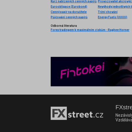
Kurz nabízených cenných papírů
Provozovatel akciových
Euroobligace (Eurobond)
Nevýhody jednotlivých t
Cenný papír na doručitele
Tržní chování
Půjčování cenných papírů
Energy Fuels (UUUU)
Odborná literatura
Forex tradingem k maximálním ziskům - Raghee Horner
FXstre
Nezávisl
Vzděláva