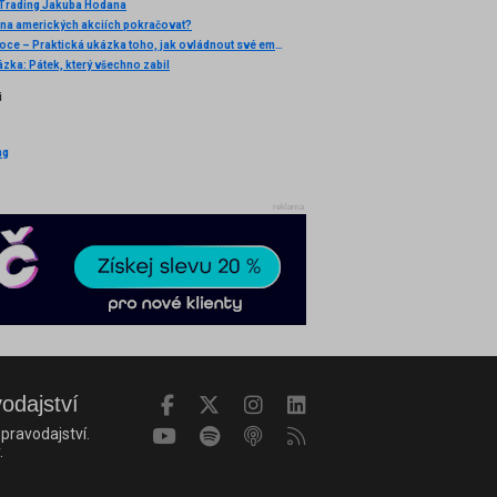
 Trading Jakuba Hodana
na amerických akciích pokračovat?
Trading a emoce – Praktická ukázka toho, jak ovládnout své emoce
ázka: Pátek, který všechno zabil
i
ng
reklama
vodajství
pravodajství.
.