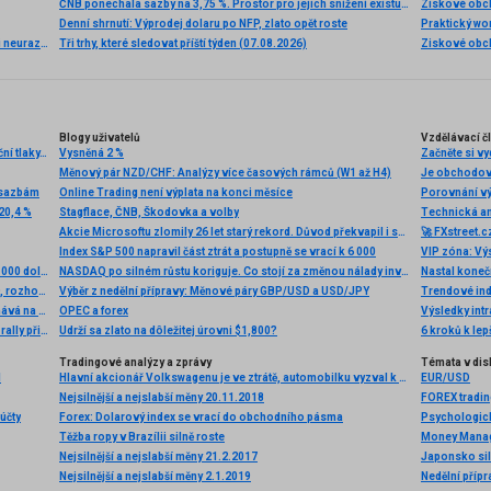
ČNB ponechala sazby na 3,75 %. Prostor pro jejich snížení existuje, pravděpodobnost je ale zatím malá
Ziskové obch
Denní shrnutí: Výprodej dolaru po NFP, zlato opět roste
Akciová analýza: Výsledky McDonald’s nepotěšily, ale ani neurazily. Jakou vizi společnost prezentovala?
Tři trhy, které sledovat příští týden (07.08.2026)
Blogy uživatelů
Vzdělávací č
Makro: Ekonomický růst zatím nevytváří dostatečné inflační tlaky, ČNB
Vysněná 2 %
Začněte si v
Měnový pár NZD/CHF: Analýzy více časových rámců (W1 až H4)
Je obchodov
m sazbám
Online Trading není výplata na konci měsíce
20,4 %
Stagflace, ČNB, Škodovka a volby
Technická an
Akcie Microsoftu zlomily 26 let starý rekord. Důvod překvapil i samotné investory
Index S&P 500 napravil část ztrát a postupně se vrací k 6 000
VIP zóna: Vý
BREAKING: Bitcoin prekonal prvýkrát v histórií hladinu 20 000 dolárov
NASDAQ po silném růstu koriguje. Co stojí za změnou nálady investorů?
Nastal koneč
Moskva nemusí platit akcionářům Jukosu 50 miliard USD, rozhodl soud v Haagu
Výběr z nedělní přípravy: Měnové páry GBP/USD a USD/JPY
Trendové ind
ČNB nedala prostor spekulacím a základní sazbu ponechává na 7 %
OPEC a forex
Výsledky int
🚨Samsung Electronics klesá o více než 8 %. Po rekordní rally přišel výběr zisků 📉
Udrží sa zlato na dôležitej úrovni $1,800?
6 kroků k le
Tradingové analýzy a zprávy
Témata v dis
l
Hlavní akcionář Volkswagenu je ve ztrátě, automobilku vyzval k rychlým opatřením
EUR/USD
Nejsilnější a nejslabší měny 20.11.2018
FOREX tradin
účty
Forex: Dolarový index se vrací do obchodního pásma
Psychologické
Těžba ropy v Brazílii silně roste
Money Mana
Nejsilnější a nejslabší měny 21.2.2017
Japonsko sil
Nejsilnější a nejslabší měny 2.1.2019
Nedělní příp