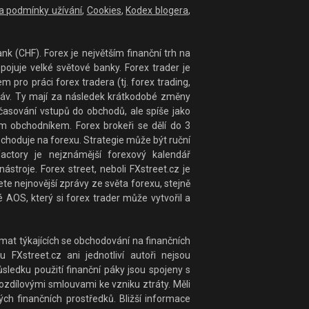
 a podmínky užívání
,
Cookies
,
Kodex blogera
,
nk (CHF). Forex je největším finanční trh na
ojuje velké světové banky. Forex trader je
ro práci forex tradera (tj. forex trading,
práv. Ty mají za následek krátkodobé změny
časování vstupů do obchodů, ale spíše jako
 obchodníkem. Forex brokeři se dělí do 3
bchoduje na forexu. Strategie může být ruční
actory je nejznámější forexový kalendář
stroje. Forex street, neboli FXstreet.cz je
te nejnovější zprávy ze světa forexu, stejně
 AOS, který si forex trader může vytvořil a
at týkajících se obchodování na finančních
 FXstreet.cz ani jednotliví autoři nejsou
ledku použití finanční páky jsou spojeny s
rozdílovými smlouvami ke vzniku ztráty. Měli
ých finančních prostředků. Bližší informace