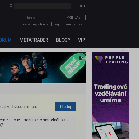
PŘIHLÁSIT
|
nová registrace
zapomenuté heslo
ÓRUM
METATRADER
BLOGY
VIP
reklama
reklama
Hledej
m zasloužil. Není to nic smrtelného a k
vý.