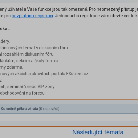
šený uživatel a Vaše funkce jsou tak omezené. Pro neomezený přístup je
ěte pro
bezplatnou registraci
. Jednoduchá registrace vám otevře cestu 
skat:
adery.
dání nových témat v diskusním fóru.
i rozsáhlém diskusním fóru.
ánkům, sekcím a školy forexu.
émy zdarma.
 nových akcích a aktivitách portálu FXstreet.cz
y.
nih, seminářů nebo VIP zóny.
i obchodování na forexu.
: Konečně pěkná ztráta
(0 odpovědí)
Následující témata