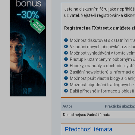
Jste na diskusním fóru jako nepřihlá
uživatel. Nejste-li registrován/a klikn
Registrací na FXstreet.cz můžete zí
Možnost diskutovat s ostatními tr
Vkládání nových příspěvků a zaklá
Možnost vyhledávání v tomto velm
Přístup k uzamčeným odborným čl
Ebooky, manuály a obchodní syst
Zasílání newsletterů a informací o
Možnost psát vlastní blogy a článk
Možnost objednání tradingových k
Další přínosné informace z oblast
Autor
Praktická ukázka
Dosud nejsou žádná témata.
Předchozí témata