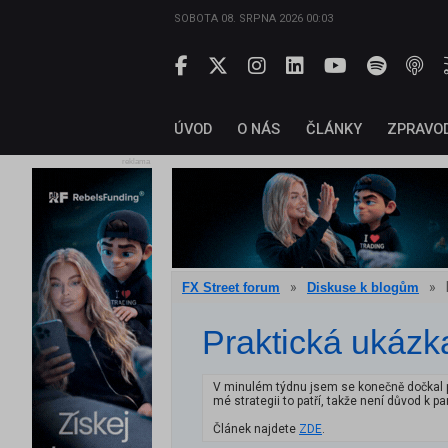
SOBOTA 08. SRPNA 2026 00:03
ÚVOD
O NÁS
ČLÁNKY
ZPRAVO
reklama
»
»
FX Street forum
Diskuse k blogům
Praktická ukázk
V minulém týdnu jsem se konečně dočkal pě
mé strategii to patří, takže není důvod k p
Článek najdete
ZDE
.