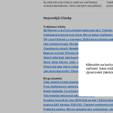
by chtěl mít co do činění a svěřil mu své finance
"robo
určené k obchodování. Velmi rád bych vám přiblížil
princ
problematiku výběru brokera, rozdíl mezi
jednotlivými typy brokerů a v neposlední řadě uvedu
několik příkladů nejznámějších z nich.
Nejnovější články:
Vzdělávací články
Očekávaná hodnota prop výzvy: Kdy se nákup challenge v
VIP zóna FXstreet.cz v červenci 2026 byla pro klienty opě
Káva na rozcestí. Přinese rekordní úroda další pokles c
Akcie, dolar, bitcoin, zlato, ropa: Začíná to!
Kliknutím na butto
zařízení. Sami můž
zpracování zakáza
Blogy uživatelů
Prop challenge pro swing tradery? Fintokei mění pravidla
Tato legenda čeká krach jako v roce 1987!
Dosáhne SpaceX do roku 2030 tržeb ve výši 1 bilionu dol