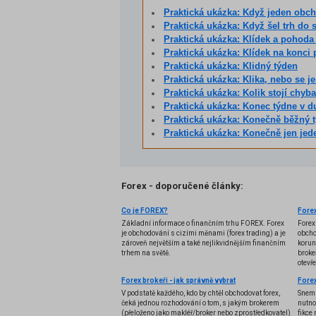
Praktická ukázka: Když jeden obch
Praktická ukázka: Když šel trh do 
Praktická ukázka: Klídek a pohod
Praktická ukázka: Klídek na konci
Praktická ukázka: Klidný týden
Praktická ukázka: Klika, nebo se je
Praktická ukázka: Kolik stojí chyb
Praktická ukázka: Konec týdne v 
Praktická ukázka: Konečně běžný 
Praktická ukázka: Konečně jen je
Forex - doporučené články:
Co je FOREX?
Forex
Základní informace o finančním trhu FOREX. Forex
Forex
je obchodování s cizími měnami (forex trading) a je
obcho
zároveň největším a také nejlikvidnějším finančním
korun
trhem na světě.
brokeř
otevř
Forex brokeři - jak správně vybrat
V podstatě každého, kdo by chtěl obchodovat forex,
Snem 
čeká jednou rozhodování o tom, s jakým brokerem
nutno
(přeloženo jako makléř/broker nebo zprostředkovatel)
fikce 