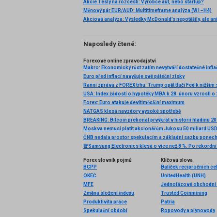
Akcie Tesly na rozcestí: Výrobce aut, nebo startup?
Měnový pár EUR/AUD: Multitimeframe analýza (W1–H4)
Naposledy čtené:
Forexové online zpravodajství
Euro před inflací navyšuje své páteční zisky
Ranní zpráva z FOREX trhu: Trump opět tlačí Fed k nižší
USA: Index žádostí o hypotéky MBA k 28. únoru vzrostl o 
Forex: Euro atakuje devítiměsíční maximum
NATGAS klesá navzdory vysoké spotřebě
Forex slovník pojmů
Klíčová slova
BCPP
Balíček recipročních ce
OKEČ
UnitedHealth (UNH)
MFE
Jednofázové obchodní 
Změna složení indexu
Trusted Coinmining
Produktivita práce
Patria
Spekulační období
Ropovody a plynovody