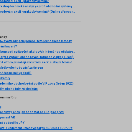
odování akcií - praktický seminář
Praktický workshop technické analýzy + profi obchodní systémy (Záznam semináře)
Ziskové obchodování akcií - praktický seminář (Online přenos nebo osobní účast)
lánky
ydělávat tradingem pomocí této jednoduché metody
ání hazard?
Porovnání výkonnosti světových akciových indexů - co očekávat do budoucna?
alýza v praxi: Obchodování formace vlajka (1. část)
🚀 FXstreet.cz & eToro přinášejí exkluzivní akci: Získejte 6měsíční členství ve VIP zóně ZDARMA
sledky obchodování za červen
ně čas na nákup akcií?
ikátory
radenního obchodování podle VIP zóny (leden 2022)
pším obchodním výsledkům
kusním fóru
g
 chyby, aneb jak se dostat do cíle jako první
gement %R
ně podpořilo JPY
rava: Fundament + měnové páry NZD/USD a EUR/JPY