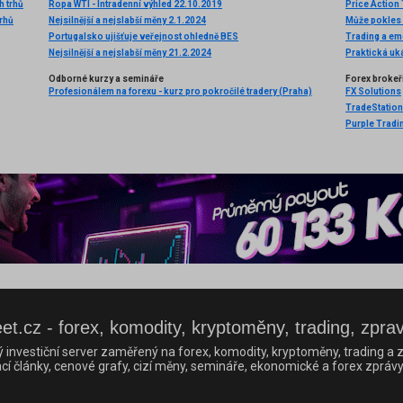
 trhů
Ropa WTI - Intradenní výhled 22.10.2019
Price Action
rhů
Nejsilnější a nejslabší měny 2.1.2024
Může pokles 
Portugalsko ujišťuje veřejnost ohledně BES
Nejsilnější a nejslabší měny 21.2.2024
Praktická uk
Odborné kurzy a semináře
Forex brokeř
Profesionálem na forexu - kurz pro pokročilé tradery (Praha)
FX Solutions
TradeStation
Purple Tradi
et.cz - forex, komodity, kryptoměny, trading, zpra
ý investiční server zaměřený na forex, komodity, kryptoměny, trading a z
cí články, cenové grafy, cizí měny, semináře, ekonomické a forex zprávy