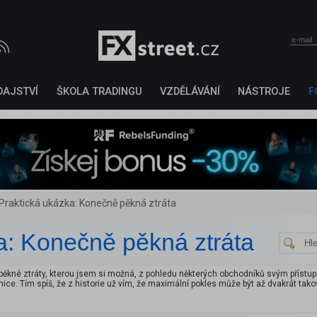
DAJSTVÍ
ŠKOLA TRADINGU
VZDĚLÁVÁNÍ
NÁSTROJE
F
Praktická ukázka: Konečně pěkná ztráta
a: Konečně pěkná ztráta
kné ztráty, kterou jsem si možná, z pohledu některých obchodníků svým přístupe
anice. Tím spíš, že z historie už vím, že maximální pokles může být až dvakrát tako