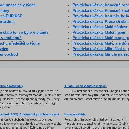
od unese celý týden
Praktická ukázka: Konečně roz
strany
Praktická ukázka: Konečně ztrá
a na EUR/USD
Praktická ukázka: Korunka ke 
 prázdnin
Praktická ukázka: Krása střídá
Praktická ukázka: Malá náplast
n stalo to, co bylo v plánu?
Praktická ukázka: Málem jsem 
a v tradingu?
Praktická ukázka: Malé range p
duchu předešlého týdne
Praktická ukázka: Malý, ale důl
týden
Praktická ukázka: Mikulášská „
den obchod
Praktická ukázka: Minule na seve
 pro začátečníky
1. část - Co to vlastně forex je?
 je celosvětová burzovní síť, v jejímž rámci se
FOREX = International Interbank FOReign EXcha
duje se všemi světovými měnami, včetně české
Mezinárodní devizový trh - jednoduše obchodován
y. Na forexu obchodují banky, fondy, pojišťovny,
cizími měnami - obchodování se směnnými kurzy
i a podobné instituce, ale také jednotlivci, je
ený všem.
Forex robot (AOS): Automatický obchodní systém
Forex volatilita
některých obchodníků je obchodovat bez
Forex volatilita, co je volatilita? Velmi užitečným
sti jakéhokoliv zásahu do obchodu. Je to pouhá
nástrojem je ukazatel volatility na forexu. Grafy v 
nebo reálná záležitost? Kolik z nás věří, že
sekci ukazují volatilitu vybraného měnových párů