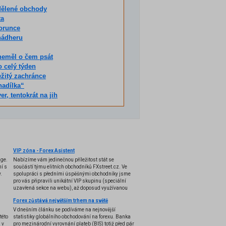
dělené obchody
ta
korunce
 nádheru
neměl o čem psát
o celý týden
ežitý zachránce
nadílka“
r, tentokrát na jih
VIP zóna - Forex Asistent
nge.
Nabízíme vám jedinečnou příležitost stát se
í s
součástí týmu elitních obchodníků FXstreet.cz. Ve
.
spolupráci s předními úspěšnými obchodníky jsme
pro vás připravili unikátní VIP skupinu (speciální
uzavřená sekce na webu), až doposud využívanou
pouze několika profesionálními tradery, a k tomu i
Forex zůstává největším trhem na světě
exkluzivní VIP indikátory, doposud úspěšně
používané pouze k soukromým účelům. Nyní se vám
V dnešním článku se podíváme na nejnovější
otevírá možnost stát se součástí této VIP skupiny,
této
statistiky globálního obchodování na forexu. Banka
díky které získáte jedinečné know-how pro
 v
pro mezinárodní vyrovnání plateb (BIS) totiž před pár