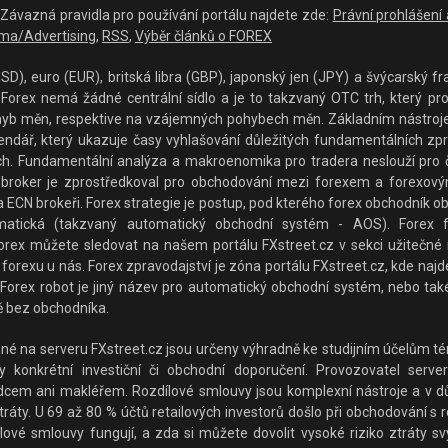
 - Závazná pravidla pro používání portálu najdete zde:
Právní prohlášení
ma/Advertising
,
RSS
,
Výběr článků o FOREX
D), euro (EUR), britská libra (GBP), japonský jen (JPY) a švýcarský fra
orex nemá žádné centrální sídlo a je to takzvaný OTC trh, který prop
hyb měn, respektive na vzájemných pohybech měn. Základním nástrojem p
lendář, který ukazuje časy vyhlašování důležitých fundamentálních z
rzích. Fundamentální analýza a makroenomika pro tradera neslouží pro 
broker je zprostředkoval pro obchodování mezi forexem a forexovým
 ECN brokeři. Forex strategie je postup, pod kterého forex obchodník o
matická (takzvaný automatický obchodní systém - AOS). Forex f
rex můžete sledovat na našem portálu FXstreet.cz v sekci užitečné ná
forexu u nás. Forex zpravodajství je zóna portálu FXstreet.cz, kde najde
Forex robot je jiný název pro automatický obchodní systém, nebo také
 bez obchodníka.
 na serveru FXstreet.cz jsou určeny výhradně ke studijním účelům tém
konkrétní investiční či obchodní doporučení. Provozovatel serveru
adcem ani makléřem. Rozdílové smlouvy jsou komplexní nástroje a v důs
ráty. U 69 až 80 % účtů retailových investorů došlo při obchodování s 
lové smlouvy fungují, a zda si můžete dovolit vysoké riziko ztráty sv