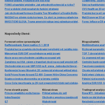
RebelsFunding: Príležitosť pre Vás je tu!
FOMO a kvartální výsledky: Jak vyhodnotit potenciál a riziko?
Proč v období ztrát nesahat do funkční strategie
Jak obchodovat formace Double Top (M pattern) a Double Bottom (W pattern)
Pražská burza při s
NASDAQ po silném růstu koriguje. Co stojí za změnou nálady investorů?
INVESTIČNÍ GLOSA: Trump americký nákup jenů nálepkuje přátelstvím. Pravda je jinde
Naposledy čtené:
Forexové online zpravodajství
Blogy uživatelů
Raiffeisenbank: Ranní nadhoz 5.1.2018
Multitimeframe anal
Pražská burza uzavřela obchodování nejsilnější od začátku měsíce
Rizikové parametry 
Měnový pár EUR/CHF se pohybuje na vyšší úrovni
TOP 7 zbrojařských 
Akcie se po nerozhodném začátku posouvají výš
Co znamená mít sprá
Zaměřeno na USA: zájem o trvanlivé zboží na pozadí vysoké inflace a posilování USD
Centrální banky ane
Obchodní plán pro pár GBP/USD na 8. srpna. Jednoduché tipy pro začátečníky.
Typologie úspěšnýc
Konferenční hovor Monety k 2Q: potenciál překonat výhled letošního čistého zisku až o 400 mil. Kč
Chcete mít přehled o
Gold Prices Hover Around $2,400; Copper Hit by China Concerns
Další vývoj zlata po
Důvěra v českou ekonomiku se v červnu zvýšila
Páteční růst ponecha
Coca-Cola reportovala za 2Q růst organických tržeb nad očekáváním a zvýšila celoroční výhled
Forex slovník pojmů
Klíčová slova
Tradingové analýzy 
Princip největšího počtu transakcí
Příklad vstupu do sell
Ropa WTI - Intraden
Index finanční
Obchody s vysokou úspěšností
G7
Hluboký pád
Nejsilnější a nejsla