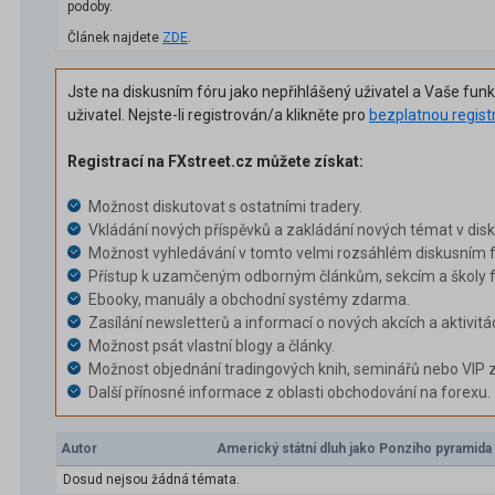
podoby.
Článek najdete
ZDE
.
Jste na diskusním fóru jako nepřihlášený uživatel a Vaše fun
uživatel. Nejste-li registrován/a klikněte pro
bezplatnou regist
Registrací na FXstreet.cz můžete získat:
Možnost diskutovat s ostatními tradery.
Vkládání nových příspěvků a zakládání nových témat v dis
Možnost vyhledávání v tomto velmi rozsáhlém diskusním f
Přístup k uzamčeným odborným článkům, sekcím a školy f
Ebooky, manuály a obchodní systémy zdarma.
Zasílání newsletterů a informací o nových akcích a aktivitá
Možnost psát vlastní blogy a články.
Možnost objednání tradingových knih, seminářů nebo VIP 
Další přínosné informace z oblasti obchodování na forexu.
Autor
Americký státní dluh jako Ponziho pyramida
Dosud nejsou žádná témata.