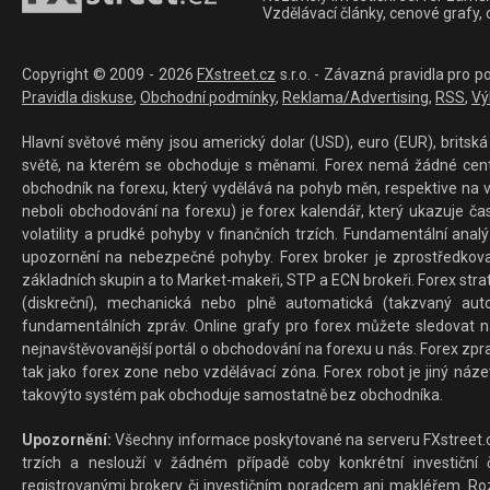
Vzdělávací články, cenové grafy,
Copyright © 2009 - 2026
FXstreet.cz
s.r.o. - Závazná pravidla pro p
Pravidla diskuse
,
Obchodní podmínky
,
Reklama/Advertising
,
RSS
,
Vý
Hlavní světové měny jsou americký dolar (USD), euro (EUR), britská 
světě, na kterém se obchoduje s měnami. Forex nemá žádné centrál
obchodník na forexu, který vydělává na pohyb měn, respektive na v
neboli obchodování na forexu) je forex kalendář, který ukazuje č
volatility a prudké pohyby v finančních trzích. Fundamentální ana
upozornění na nebezpečné pohyby. Forex broker je zprostředkov
základních skupin a to Market-makeři, STP a ECN brokeři. Forex stra
(diskreční), mechanická nebo plně automatická (takzvaný aut
fundamentálních zpráv. Online grafy pro forex můžete sledovat na 
nejnavštěvovanější portál o obchodování na forexu u nás. Forex zprav
tak jako forex zone nebo vzdělávací zóna. Forex robot je jiný náz
takovýto systém pak obchoduje samostatně bez obchodníka.
Upozornění:
Všechny informace poskytované na serveru FXstreet.cz
trzích a neslouží v žádném případě coby konkrétní investiční č
registrovanými brokery či investičním poradcem ani makléřem. Rozd