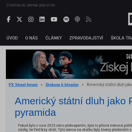
ČTVRTEK 06. SRPNA 2026 07:40
ÚVOD
O NÁS
ČLÁNKY
ZPRAVODAJSTVÍ
ŠKOLA TR
»
»
Americký státní dluh ja
FX Street forum
Diskuse k blogům
Americký státní dluh jako
pyramida
Pokud bylo v roce 2023 něco překvapením, byla to přísná měnová polit
sázky, že Fed brzy otočí. Tyto šance na otočku byly živeny především v