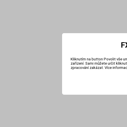
F
Kliknutím na button Povolit vše u
zařízení. Sami můžete určit klikn
zpracování zakázat. Více informa