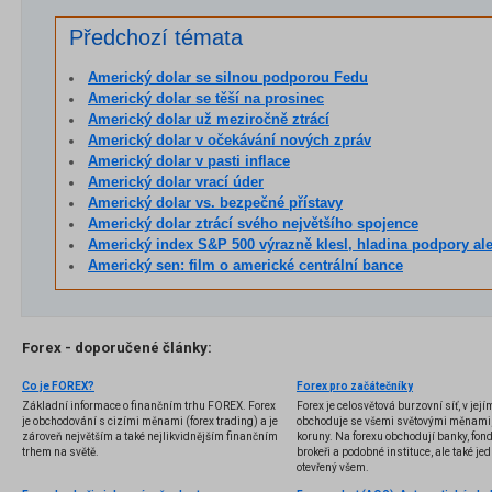
Předchozí témata
Americký dolar se silnou podporou Fedu
Americký dolar se těší na prosinec
Americký dolar už meziročně ztrácí
Americký dolar v očekávání nových zpráv
Americký dolar v pasti inflace
Americký dolar vrací úder
Americký dolar vs. bezpečné přístavy
Americký dolar ztrácí svého největšího spojence
Americký index S&P 500 výrazně klesl, hladina podpory ale
Americký sen: film o americké centrální bance
Forex - doporučené články:
Co je FOREX?
Forex pro začátečníky
Základní informace o finančním trhu FOREX. Forex
Forex je celosvětová burzovní síť, v jej
je obchodování s cizími měnami (forex trading) a je
obchoduje se všemi světovými měnami,
zároveň největším a také nejlikvidnějším finančním
koruny. Na forexu obchodují banky, fondy
trhem na světě.
brokeři a podobné instituce, ale také jedn
otevřený všem.