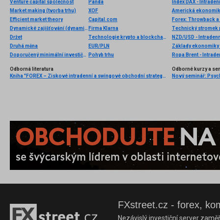
Venture capital společnost
Panda
Index DAX - Intraden
Market making (tvorba trhu)
XOF
Efficient market theory
Capital.com
Forex: Throwback a 
Dynamické zajišťování (dynamic hedging)
Firma Klarna
Technický stromek
Držet
Technologie krypto a blockchain
NZD/USD - Intradenn
Druhá měna
EUR/PLN
Základy ekonomiky 
Doporučený minimální investiční horizont
Pohyb trhu
Ropa Brent - Intrade
Odborná literatura
Odborné kurzy a se
Kniha "FOREX – Ziskové intradenní a swingové obchodní strategie" od Kathy Lien vychází v češtině!
FXstreet.cz - forex, ko
Nezávislý investiční server zaměř