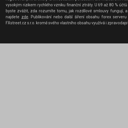
vysokým rizikem rychlého vzniku finanční ztráty. U 69 až 80 % účtů 
byste zvážit, zda rozumíte tomu, jak rozdílové smlouvy fungují, a
najdete
zde
. Publikování nebo další šíření obsahu forex serveru
FXstreet.cz s.r.o. kromě svého vlastního obsahu využívá i zpravodajs