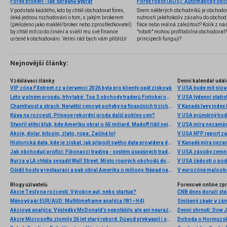
Forex brokeři - jak správně vybrat
V podstatě každého, kdo by chtěl obchodovat forex,
Snem některých obchodníků je obchodo
čeká jednou rozhodování o tom, s jakým brokerem
nutnosti jakéhokoliv zásahu do obchod
(přeloženo jako makléř/broker nebo zprostředkovatel)
fikce nebo reálná záležitost? Kolik z nás
by chtěl mít co do činění a svěřil mu své finance
"roboti" mohou profitabilně obchodovat
určené k obchodování. Velmi rád bych vám přiblížil
principech fungují?
problematiku výběru brokera, rozdíl mezi
jednotlivými typy brokerů a v neposlední řadě uvedu
několik příkladů nejznámějších z nich.
Nejnovější články:
Vzdělávací články
Denní kalendář udál
VIP zóna FXstreet.cz v červenci 2026 byla pro klienty opět zisková
V USA bude mít slo
Léto v plném proudu, trhy také: Top 3 obchody traderů Fintokei na indexech a zlatě
V USA týdenní statist
Chamtivost a strach: Největší cenové pohyby na finančních trzích (červenec 2026)
V Kanadě Ivey index
Káva na rozcestí. Přinese rekordní úroda další pokles cen?
V USA průměrný hod
Stvořil elitní klub, kde Ameriku obral o 65 miliard. Madoff řídil největší Ponzi dějin
V USA míra nezaměs
Akcie, dolar, bitcoin, zlato, ropa: Začíná to!
V USA NFP report z
Historická data, kde je získat, jak připojit svého data providera do MultiCharts a proč je budeme potřebovat? (4. díl)
V Kanadě míra neza
Jak obchodují profíci: Fibonacci trading - systém úspěšných traderů
V USA zásoby zemní
Burza v LA chtěla sesadit Wall Street. Místo ropných obchodů dnes místem duní basy
V USA žádosti o po
Ošidil hosty v restauraci a pak obral Ameriku o miliony. Nápad na obří podvod dostal Ponzi náhodou
V eurozóně maloobc
Blogy uživatelů
Forexové online zp
Akcie Tesly na rozcestí: Výrobce aut, nebo startup?
ČNB dnes doručí sta
Měnový pár EUR/AUD: Multitimeframe analýza (W1–H4)
Smíšený závěr v zá
Akciová analýza: Výsledky McDonald’s nepotěšily, ale ani neurazily. Jakou vizi společnost prezentovala?
Akcie Microsoftu zlomily 26 let starý rekord. Důvod překvapil i samotné investory
Dohoda o Hormuzské