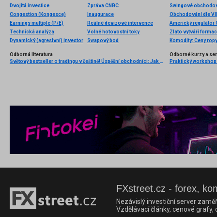
Dvojitá investice
Zpráva CNBC
Swingové obchodová
Congestion (Kongesce)
Inaugurace
Obchodování dle VIP
Earnings multiple (P/E)
Reálné devizové intervence
Americký regulátor 
Technická analýza
Volné hotovostní toky
Zlato vytváří forma
Dynamický (agresivní) investor
Swapový bod
Komodity: Ceny ropy 
Odborná literatura
Odborné kurzy a se
Světový bestseller o tradingu v češtině! Úspěšní obchodníci: Jak běžní lidé porážejí Wall Street v jeho vlastní hře
FXstreet.cz - forex, ko
Nezávislý investiční server zaměř
Vzdělávací články, cenové grafy,