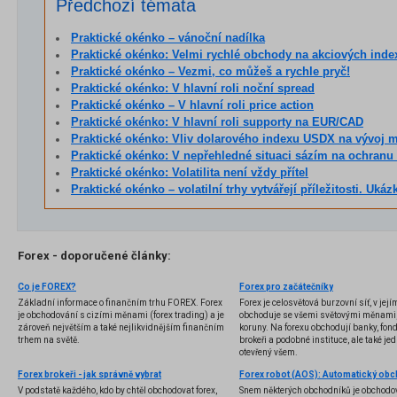
Předchozí témata
Praktické okénko – vánoční nadílka
Praktické okénko: Velmi rychlé obchody na akciových inde
Praktické okénko – Vezmi, co můžeš a rychle pryč!
Praktické okénko: V hlavní roli noční spread
Praktické okénko – V hlavní roli price action
Praktické okénko: V hlavní roli supporty na EUR/CAD
Praktické okénko: Vliv dolarového indexu USDX na vývoj měnového p
Praktické okénko: V nepřehledné situaci sázím na ochranu 
Praktické okénko: Volatilita není vždy přítel
Praktické okénko – volatilní trhy vytvářejí příležitosti. Ukázka tří zisko
Forex - doporučené články:
Co je FOREX?
Forex pro začátečníky
Základní informace o finančním trhu FOREX. Forex
Forex je celosvětová burzovní síť, v jej
je obchodování s cizími měnami (forex trading) a je
obchoduje se všemi světovými měnami,
zároveň největším a také nejlikvidnějším finančním
koruny. Na forexu obchodují banky, fondy
trhem na světě.
brokeři a podobné instituce, ale také jedn
otevřený všem.
Forex brokeři - jak správně vybrat
V podstatě každého, kdo by chtěl obchodovat forex,
Snem některých obchodníků je obchodo