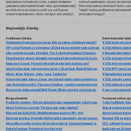
čeká jednou rozhodování o tom, s jakým brokerem
nutnosti jakéhokoliv zásahu do obchod
(přeloženo jako makléř/broker nebo zprostředkovatel)
fikce nebo reálná záležitost? Kolik z nás
by chtěl mít co do činění a svěřil mu své finance
"roboti" mohou profitabilně obchodovat
určené k obchodování. Velmi rád bych vám přiblížil
principech fungují?
problematiku výběru brokera, rozdíl mezi
jednotlivými typy brokerů a v neposlední řadě uvedu
několik příkladů nejznámějších z nich.
Nejnovější články:
Vzdělávací články
Denní kalendář udál
Očekávaná hodnota prop výzvy: Kdy se nákup challenge vyplatí?
V USA bude mít slo
VIP zóna FXstreet.cz v červenci 2026 byla pro klienty opět zisková
V USA týdenní statist
Léto v plném proudu, trhy také: Top 3 obchody traderů Fintokei na indexech a zlatě
V Kanadě Ivey index
Chamtivost a strach: Největší cenové pohyby na finančních trzích (červenec 2026)
V USA průměrný hod
Káva na rozcestí. Přinese rekordní úroda další pokles cen?
V USA míra nezaměs
Stvořil elitní klub, kde Ameriku obral o 65 miliard. Madoff řídil největší Ponzi dějin
V USA NFP report z
Akcie, dolar, bitcoin, zlato, ropa: Začíná to!
V Kanadě míra neza
Historická data, kde je získat, jak připojit svého data providera do MultiCharts a proč je budeme potřebovat? (4. díl)
V USA zásoby zemní
Jak obchodují profíci: Fibonacci trading - systém úspěšných traderů
V USA žádosti o po
Burza v LA chtěla sesadit Wall Street. Místo ropných obchodů dnes místem duní basy
V eurozóně maloobc
Blogy uživatelů
Forexové online zp
Praktické okénko: Bitcoin aktuálně jako spekulativní, nikoli investiční aktivum
Tržby SoftBank: Nest
Akcie Tesly na rozcestí: Výrobce aut, nebo startup?
Měnový pár EUR/AUD: Multitimeframe analýza (W1–H4)
Akcie Celsius klesly
Akciová analýza: Výsledky McDonald’s nepotěšily, ale ani neurazily. Jakou vizi společnost prezentovala?
Akcie Microsoftu zlomily 26 let starý rekord. Důvod překvapil i samotné investory
ČEZ: odhady hospod
RebelsFunding: Príležitosť pre Vás je tu!