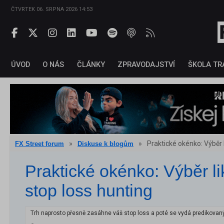
ČTVRTEK 06. SRPNA 2026 14:53
ÚVOD
O NÁS
ČLÁNKY
ZPRAVODAJSTVÍ
ŠKOLA TR
»
»
Praktické okénko: Výběr l
FX Street forum
Diskuse k blogům
Praktické okénko: Výběr lik
stop loss hunting
Trh naprosto přesně zasáhne váš stop loss a poté se vydá predikovaný