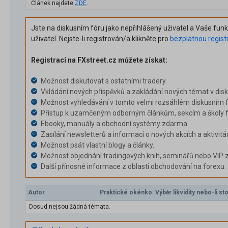
Článek najdete
ZDE
.
Jste na diskusním fóru jako nepřihlášený uživatel a Vaše fun
uživatel. Nejste-li registrován/a klikněte pro
bezplatnou regist
Registrací na FXstreet.cz můžete získat:
Možnost diskutovat s ostatními tradery.
Vkládání nových příspěvků a zakládání nových témat v dis
Možnost vyhledávání v tomto velmi rozsáhlém diskusním f
Přístup k uzamčeným odborným článkům, sekcím a školy f
Ebooky, manuály a obchodní systémy zdarma.
Zasílání newsletterů a informací o nových akcích a aktivitá
Možnost psát vlastní blogy a články.
Možnost objednání tradingových knih, seminářů nebo VIP 
Další přínosné informace z oblasti obchodování na forexu.
Autor
Praktické okénko: Výběr likvidity nebo-li st
Dosud nejsou žádná témata.