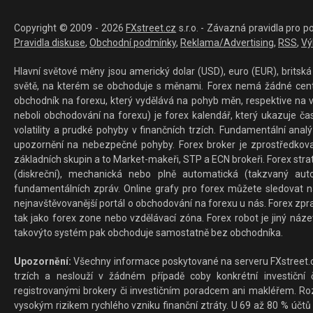
Copyright © 2009 - 2026
FXstreet.cz
s.r.o. - Závazná pravidla pro p
Pravidla diskuse
,
Obchodní podmínky
,
Reklama/Advertising
,
RSS
,
Vý
Hlavní světové měny jsou americký dolar (USD), euro (EUR), britská 
světě, na kterém se obchoduje s měnami. Forex nemá žádné centrál
obchodník na forexu, který vydělává na pohyb měn, respektive na v
neboli obchodování na forexu) je forex kalendář, který ukazuje č
volatility a prudké pohyby v finančních trzích. Fundamentální ana
upozornění na nebezpečné pohyby. Forex broker je zprostředkov
základních skupin a to Market-makeři, STP a ECN brokeři. Forex stra
(diskreční), mechanická nebo plně automatická (takzvaný aut
fundamentálních zpráv. Online grafy pro forex můžete sledovat na 
nejnavštěvovanější portál o obchodování na forexu u nás. Forex zprav
tak jako forex zone nebo vzdělávací zóna. Forex robot je jiný náz
takovýto systém pak obchoduje samostatně bez obchodníka.
Upozornění:
Všechny informace poskytované na serveru FXstreet.cz
trzích a neslouží v žádném případě coby konkrétní investiční č
registrovanými brokery či investičním poradcem ani makléřem. Rozd
vysokým rizikem rychlého vzniku finanční ztráty. U 69 až 80 % účtů 