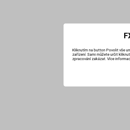
F
Kliknutím na button Povolit vše u
zařízení. Sami můžete určit klikn
zpracování zakázat. Více informa