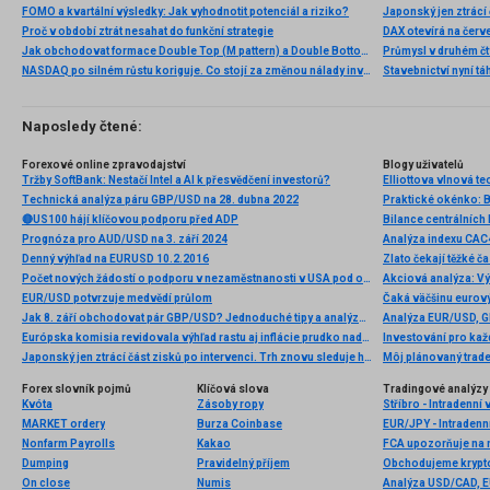
FOMO a kvartální výsledky: Jak vyhodnotit potenciál a riziko?
Proč v období ztrát nesahat do funkční strategie
Jak obchodovat formace Double Top (M pattern) a Double Bottom (W pattern)
NASDAQ po silném růstu koriguje. Co stojí za změnou nálady investorů?
Stavebnictví nyní tá
Naposledy čtené:
Forexové online zpravodajství
Blogy uživatelů
Tržby SoftBank: Nestačí Intel a AI k přesvědčení investorů?
Technická analýza páru GBP/USD na 28. dubna 2022
🔴US100 hájí klíčovou podporu před ADP
Bilance centrálních
Prognóza pro AUD/USD na 3. září 2024
Analýza indexu CAC4
Denný výhľad na EURUSD 10.2.2016
Zlato čekají těžké č
Počet nových žádostí o podporu v nezaměstnanosti v USA pod odhady; dolar posiluje 📈
EUR/USD potvrzuje medvědí průlom
Čaká väčšinu eurov
Jak 8. září obchodovat pár GBP/USD? Jednoduché tipy a analýza obchodů pro začátečníky
Európska komisia revidovala výhľad rastu aj inflácie prudko nadol. Euro ostáva pod tlakom.
Investování pro každ
Japonský jen ztrácí část zisků po intervenci. Trh znovu sleduje hranici 158 USD/JPY 💴
Môj plánovaný trade
Forex slovník pojmů
Klíčová slova
Tradingové analýzy 
Kvóta
Zásoby ropy
Stříbro - Intradenní
MARKET ordery
Burza Coinbase
EUR/JPY - Intradenn
Nonfarm Payrolls
Kakao
FCA upozorňuje na n
Dumping
Pravidelný příjem
On close
Numis
Analýza USD/CAD, 