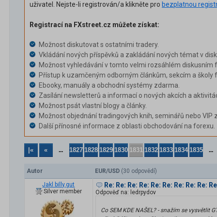
uživatel. Nejste-li registrován/a klikněte pro
bezplatnou regist
Registrací na FXstreet.cz můžete získat:
Možnost diskutovat s ostatními tradery.
Vkládání nových příspěvků a zakládání nových témat v dis
Možnost vyhledávání v tomto velmi rozsáhlém diskusním f
Přístup k uzamčeným odborným článkům, sekcím a školy f
Ebooky, manuály a obchodní systémy zdarma.
Zasílání newsletterů a informací o nových akcích a aktivitá
Možnost psát vlastní blogy a články.
Možnost objednání tradingových knih, seminářů nebo VIP 
Další přínosné informace z oblasti obchodování na forexu.
|«
«
1827
1828
1829
1830
1831
1832
1833
1834
1835
...
...
Autor
EUR/USD
(30 odpovědí)
Jakl billy.gut
Re: Re: Re: Re: Re: Re: Re: Re: Re: 
Silver member
Odpověď na: ledrpydov
Co SEM KDE NAŠEL? - snažím se vysvětlit GT34