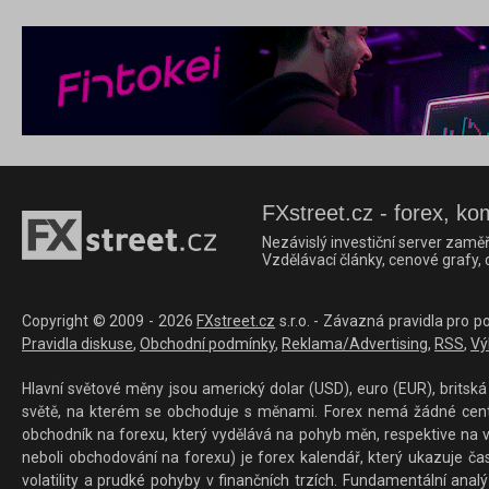
FXstreet.cz - forex, ko
Nezávislý investiční server zaměř
Vzdělávací články, cenové grafy,
Copyright © 2009 - 2026
FXstreet.cz
s.r.o. - Závazná pravidla pro p
Pravidla diskuse
,
Obchodní podmínky
,
Reklama/Advertising
,
RSS
,
Vý
Hlavní světové měny jsou americký dolar (USD), euro (EUR), britská 
světě, na kterém se obchoduje s měnami. Forex nemá žádné centrál
obchodník na forexu, který vydělává na pohyb měn, respektive na v
neboli obchodování na forexu) je forex kalendář, který ukazuje č
volatility a prudké pohyby v finančních trzích. Fundamentální ana