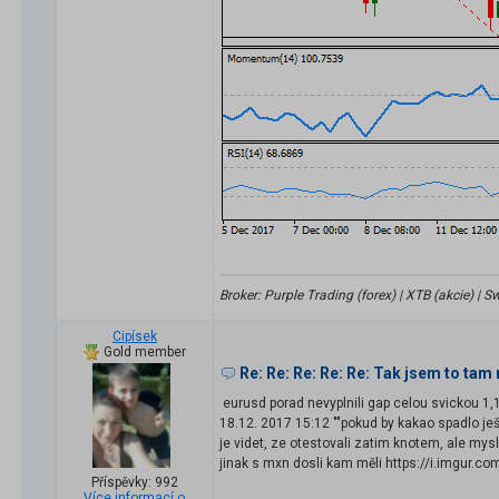
Broker: Purple Trading (forex) | XTB (akcie) |
Cipísek
Gold member
Re: Re: Re: Re: Re: Tak jsem to tam 
eurusd porad nevyplnili gap celou svickou 
18.12. 2017 15:12 ""pokud by kakao spadlo ješ
je videt, ze otestovali zatim knotem, ale mys
jinak s mxn dosli kam měli https://i.imgur.c
Příspěvky: 992
Více informací o