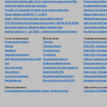
Zlato klesá i během války. Co to znamená pro vaše peníze?🪙📉
Prečo majú brokeri 
Americké indexy obchodují smíšeně
Pondělí, 24. listopadu: Přehled zpráv z amerického trhu
Denný výhľad na EURUSD 17.12.2015
Méně je někdy více. 
Video: OPEC prodloužil kvóty, obchodníky nedojal
Multitimeframe ana
CTP: Bernstein mírně snižuje cílovou cenu z 24 EUR na 23,8 EUR se stálým doporučením „outperform“
Jak zprovoznit Purp
Americké indexy po inflačních datech hledaly směr
Analýza zlata na 11. září 2023 – odmítnutí na klíčové rezistenci
Rozdíl mezi trading
Forex slovník pojmů
Klíčová slova
Tradingové analýzy 
Progresivní investor
Tencent
Startup
Tykačův mluvčí
EUR/USD - Intradenn
Stagflace
Posílení jüanu
Index DAX - Intraden
Standstill agreement
Trojitá dna
AUD/USD se dostal k
ADR (Americké depozitní certifikáty)
Sloučená společnost
USA prý zvažují rest
Cap
Platforma Market Surge
Akciový registr
Držení akcií v České republice
Index Russell 2000 -
Securitizace
Kontroly AML/KYC
Dow Jones - Intrade
Long/short strategie
Nejoblíbenější finanční trhy
Index spekulativníh
Mezibankovní
Akcie Kohl's Corp (KSS.US)
Odborná literatura
Odborné kurzy a se
Forex tradingem k maximálním ziskům - Raghee Horner
Začínáme s FOREXEM 