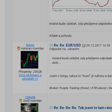
Hodně bude záležet, zda přežijeme odpoledne
Klídek a pohoda.
Kovac
Re: Re: EUR/USD
20.12.2017 16:35
Veteran member
Odpověď na: Jánevím
Hodně bude záležet, zda přežijeme odpoled
dolů....
Příspěvky: 23528
Více informací o
Jsem v longu, takze to "musi" jit nahoru a d
uživateli >>
Broker: Purple Trading (forex) | XTB (akcie) |
Cipísek
Gold member
Re: Re: Re: Re: Tak jsem to tam ráno