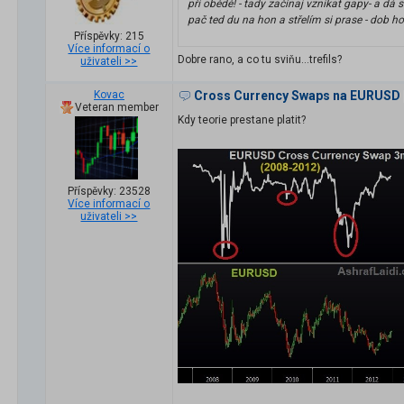
při obědě! - tady začínaj vznikat gapy- a dá s
pač ted du na hon a střelím si prase - dob h
Příspěvky: 215
Více informací o
Dobre rano, a co tu sviňu...trefils?
uživateli >>
Kovac
Cross Currency Swaps na EURUSD
Veteran member
Kdy teorie prestane platit?
Příspěvky: 23528
Více informací o
uživateli >>