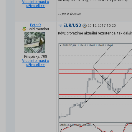
Já taky držím long, ale mám TP výše než ty.
Více informací o
uživateli >>
FOREX forever...
PeterR
EUR/USD
20.12.2017 10:20
Gold member
Když prorazíme aktuální rezistence, tak dalš
Příspěvky: 708
Více informací o
uživateli >>