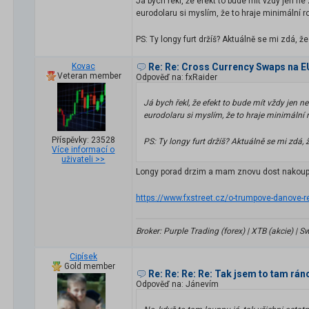
Já bych řekl, že efekt to bude mít vždy jen ne
eurodolaru si myslím, že to hraje minimální r
PS: Ty longy furt držíš? Aktuálně se mi zdá, 
Kovac
Re: Re: Cross Currency Swaps na
Veteran member
Odpověď na: fxRaider
Já bych řekl, že efekt to bude mít vždy jen n
eurodolaru si myslím, že to hraje minimální 
Příspěvky: 23528
PS: Ty longy furt držíš? Aktuálně se mi zdá,
Více informací o
uživateli >>
Longy porad drzim a mam znovu dost nakoupen
https://www.fxstreet.cz/o-trumpove-danove-r
Broker: Purple Trading (forex) | XTB (akcie) |
Cipísek
Gold member
Re: Re: Re: Re: Tak jsem to tam ráno
Odpověď na: Jánevím