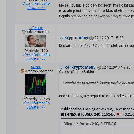
Více informací o
Mě se líbí, jak je po celý poslední měsíc při
uživateli >>
roku ale přesto důvody na pokles chybí a proto
impuls pro pokles, tak někdy po novým roce 
fxRaider
Silver member
Kryptoměny
22.12.2017 15:22
Koukáte na to někdo? Casual tradeři asi nebu
Příspěvky: 100
Více informací o
uživateli >>
Kovac
Re: Kryptoměny
22.12.2017 15:32
Veteran member
Odpověď na: fxRaider
Koukáte na to někdo? Casual tradeři asi ne
Pada to hezky, ale nepatri to do tohodle vlakna
Příspěvky: 23528
Více informací o
uživateli >>