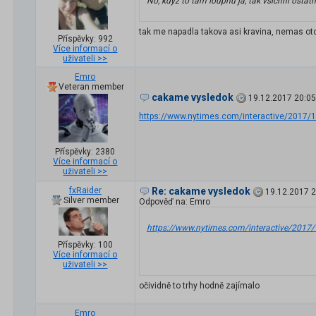
No, když to tam loupnu já, tak všichni ostatn
tak me napadla takova asi kravina, nemas oto
Příspěvky: 992
Více informací o
uživateli >>
Emro
Veteran member
cakame vysledok
19.12.2017 20:05
https://www.nytimes.com/interactive/2017/12/
Příspěvky: 2380
Více informací o
uživateli >>
fxRaider
Re: cakame vysledok
19.12.2017 2
Silver member
Odpověď na: Emro
https://www.nytimes.com/interactive/2017/12
Příspěvky: 100
Více informací o
uživateli >>
očividně to trhy hodně zajímalo
Emro