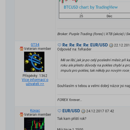
Broker: Purple Trading (forex) | XTB (akcie) |
GT34
Re: Re: Re: Re: EUR/USD
22.12.201
Veteran member
Odpověď na: fxRaider
Mě se líbí, jak je po celý poslední měsíc př
roku ale přesto důvody na pokles chybí a prot
impuls pro pokles, tak někdy po novým roc
Příspěvky: 1362
Více informací o
uživateli >>
Souhlasím s tebou a velmi dobrý názor jsi na
FOREX forever...
Kovac
EUR/USD
24.12.2017 07:42
Veteran member
Tak kam příští rok?
Můj tip je 1.2500.