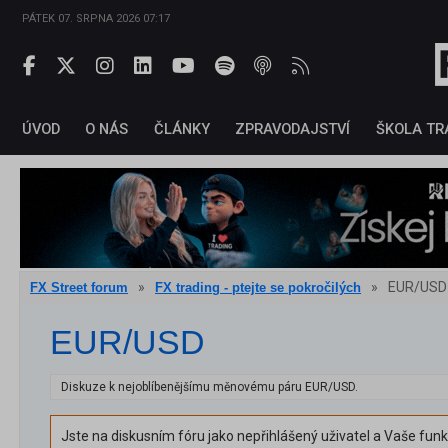
PÁTEK 07. SRPNA 2026 07:17
ÚVOD
O NÁS
ČLÁNKY
ZPRAVODAJSTVÍ
ŠKOLA TR
»
»
EUR/USD
FX Street forum
FX trading - ptejte se pokročilých
EUR/USD
Diskuze k nejoblíbenějšímu měnovému páru EUR/USD.
Jste na diskusním fóru jako nepřihlášený uživatel a Vaše fun