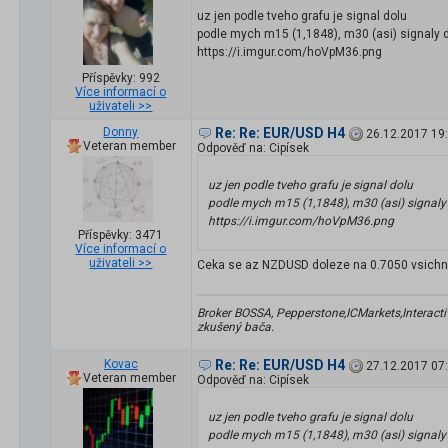
uz jen podle tveho grafu je signal dolu
podle mych m15 (1,1848), m30 (asi) signaly d
https://i.imgur.com/hoVpM36.png
Příspěvky: 992
Více informací o
uživateli >>
Donny
Re: Re: EUR/USD H4
26.12.2017 19
Veteran member
Odpověď na: Cipísek
uz jen podle tveho grafu je signal dolu
podle mych m15 (1,1848), m30 (asi) signaly 
https://i.imgur.com/hoVpM36.png
Příspěvky: 3471
Více informací o
uživateli >>
Ceka se az NZDUSD doleze na 0.7050 vsichni 
Broker BOSSA, Pepperstone,ICMarkets,Interactive
zkušený bača.
Kovac
Re: Re: EUR/USD H4
27.12.2017 07
Veteran member
Odpověď na: Cipísek
uz jen podle tveho grafu je signal dolu
podle mych m15 (1,1848), m30 (asi) signaly 