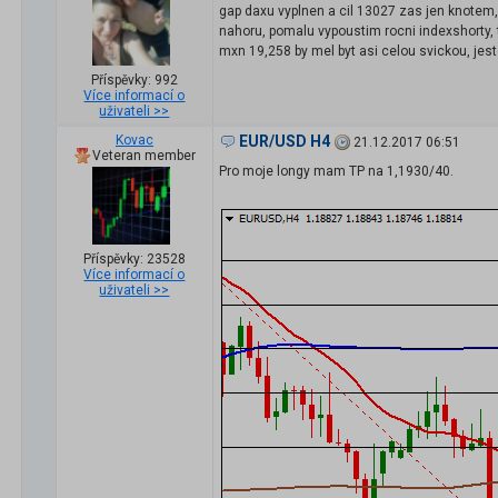
gap daxu vyplnen a cil 13027 zas jen knotem, 
nahoru, pomalu vypoustim rocni indexshorty, t
mxn 19,258 by mel byt asi celou svickou, jes
Příspěvky: 992
Více informací o
uživateli >>
Kovac
EUR/USD H4
21.12.2017 06:51
Veteran member
Pro moje longy mam TP na 1,1930/40.
Příspěvky: 23528
Více informací o
uživateli >>