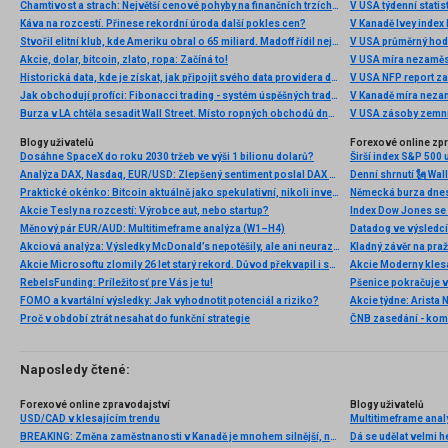
Chamtivost a strach: Největší cenové pohyby na finančních trzích (červenec 2026)
V USA týdenní statist
Káva na rozcestí. Přinese rekordní úroda další pokles cen?
V Kanadě Ivey index
Stvořil elitní klub, kde Ameriku obral o 65 miliard. Madoff řídil největší Ponzi dějin
V USA průměrný hod
Akcie, dolar, bitcoin, zlato, ropa: Začíná to!
V USA míra nezaměs
Historická data, kde je získat, jak připojit svého data providera do MultiCharts a proč je budeme potřebovat? (4. díl)
V USA NFP report z
Jak obchodují profíci: Fibonacci trading - systém úspěšných traderů
V Kanadě míra neza
Burza v LA chtěla sesadit Wall Street. Místo ropných obchodů dnes místem duní basy
V USA zásoby zemní
Blogy uživatelů
Forexové online zp
Dosáhne SpaceX do roku 2030 tržeb ve výši 1 bilionu dolarů?
Širší index S&P 500 
Analýza DAX, Nasdaq, EUR/USD: Zlepšený sentiment poslal DAX na nová maxima
Praktické okénko: Bitcoin aktuálně jako spekulativní, nikoli investiční aktivum
Akcie Tesly na rozcestí: Výrobce aut, nebo startup?
Index Dow Jones se 
Měnový pár EUR/AUD: Multitimeframe analýza (W1–H4)
Akciová analýza: Výsledky McDonald’s nepotěšily, ale ani neurazily. Jakou vizi společnost prezentovala?
Kladný závěr na pra
Akcie Microsoftu zlomily 26 let starý rekord. Důvod překvapil i samotné investory
RebelsFunding: Príležitosť pre Vás je tu!
FOMO a kvartální výsledky: Jak vyhodnotit potenciál a riziko?
Proč v období ztrát nesahat do funkční strategie
ČNB zasedání - ko
Naposledy čtené:
Forexové online zpravodajství
Blogy uživatelů
USD/CAD v klesajícím trendu
Multitimeframe ana
BREAKING: Změna zaměstnanosti v Kanadě je mnohem silnější, než se očekávalo. USDCAD ztrácí 📉
Dá se udělat velmi 