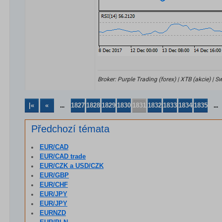
Broker: Purple Trading (forex) | XTB (akcie) |
|«
«
1827
1828
1829
1830
1831
1832
1833
1834
1835
...
...
Předchozí témata
EUR/CAD
EUR/CAD trade
EUR/CZK a USD/CZK
EUR/GBP
EUR/CHF
EUR/JPY
EUR/JPY
EURNZD