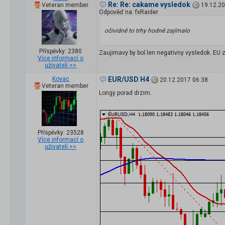
Re: Re: cakame vysledok
Veteran member
19.12.20
Odpověď na: fxRaider
očividně to trhy hodně zajímalo
Příspěvky: 2380
Zaujimavy by bol len negativny vysledok. EU 
Více informací o
uživateli >>
Kovac
EUR/USD H4
20.12.2017 06:38
Veteran member
Longy porad drzim.
Příspěvky: 23528
Více informací o
uživateli >>