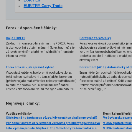
EUR/PLN
EUR/TRY Carry Trade
Forex - doporučené články:
Co je FOREX?
Forex pro začátečníky
Základní informace o finančním trhu FOREX. Forex
Forex je celosvětová burzovní síť, v jej
je obchodování s cizími měnami (forex trading) a je
obchoduje se všemi světovými měnami,
zároveň největším a také nejlikvidnějším finančním
koruny. Na forexu obchodují banky, fondy
trhem na světě.
brokeři a podobné instituce, ale také jedn
otevřený všem.
Forex brokeři - jak správně vybrat
V podstatě každého, kdo by chtěl obchodovat forex,
Snem některých obchodníků je obchodo
čeká jednou rozhodování o tom, s jakým brokerem
nutnosti jakéhokoliv zásahu do obchod
(přeloženo jako makléř/broker nebo zprostředkovatel)
fikce nebo reálná záležitost? Kolik z nás
by chtěl mít co do činění a svěřil mu své finance
"roboti" mohou profitabilně obchodovat
určené k obchodování. Velmi rád bych vám přiblížil
principech fungují?
problematiku výběru brokera, rozdíl mezi
jednotlivými typy brokerů a v neposlední řadě uvedu
několik příkladů nejznámějších z nich.
Nejnovější články:
Vzdělávací články
Denní kalendář udál
Očekávaná hodnota prop výzvy: Kdy se nákup challenge vyplatí?
Ve Švýcarsku rezer
VIP zóna FXstreet.cz v červenci 2026 byla pro klienty opět zisková
V USA spotřebitelsk
Léto v plném proudu, trhy také: Top 3 obchody traderů Fintokei na indexech a zlatě
V USA bude mít slo