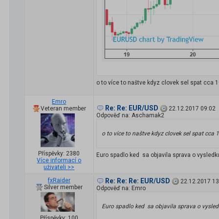
o to více to naštve kdyz clovek sel spat cca 
Emro
Re: Re: EUR/USD
Veteran member
22.12.2017 09:02
Odpověď na: Aschamak2
o to více to naštve kdyz clovek sel spat cca
Příspěvky: 2380
Euro spadlo ked sa objavila sprava o vysledku 
Více informací o
uživateli >>
fxRaider
Re: Re: Re: EUR/USD
22.12.2017 13
Silver member
Odpověď na: Emro
Euro spadlo ked sa objavila sprava o vysledk
Příspěvky: 100