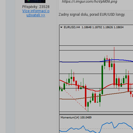
https://i.imgur.com/hoVpM36.png
Příspěvky: 23528
Více informací o
Zadny signal dolu, porad EUR/USD longy.
uživateli >>