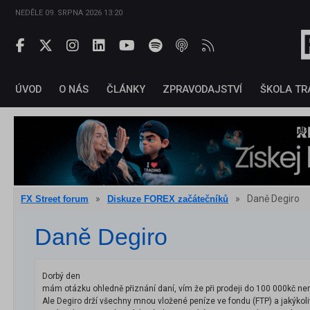
NEDĚLE 09. SRPNA 2026 13:20
ÚVOD
O NÁS
ČLÁNKY
ZPRAVODAJSTVÍ
ŠKOLA TR
»
»
Daně Degiro
FX Street forum
Diskuze FOREX začátečníků
Daně Degiro
Dorbý den
mám otázku ohledně přiznání daní, vím že při prodeji do 100 000kč ne
Ale Degiro drží všechny mnou vložené peníze ve fondu (FTP) a jakýkol