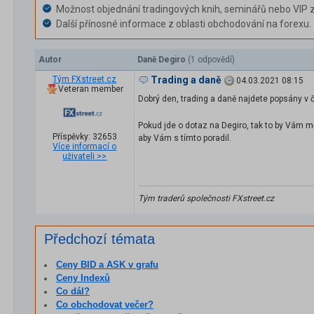
Možnost objednání tradingových knih, seminářů nebo VIP 
Další přínosné informace z oblasti obchodování na forexu.
Autor
Daně Degiro
(1 odpovědí)
Tým FXstreet.cz
Trading a daně
04.03.2021 08:15
Veteran member
Dobrý den, trading a daně najdete popsány v 
Pokud jde o dotaz na Degiro, tak to by Vám mě
Příspěvky: 32653
aby Vám s tímto poradil.
Více informací o
uživateli >>
Tým traderů společnosti FXstreet.cz
Předchozí témata
Ceny BID a ASK v grafu
Ceny Indexů
Co dál?
Co obchodovat večer?