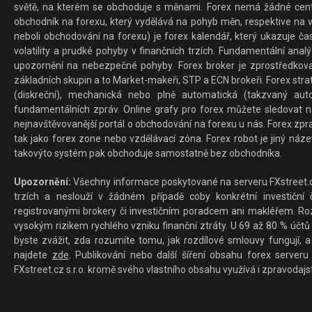
světě, na kterém se obchoduje s měnami. Forex nemá žádné centrál
obchodník na forexu, který vydělává na pohyb měn, respektive na v
neboli obchodování na forexu) je forex kalendář, který ukazuje č
volatility a prudké pohyby v finančních trzích. Fundamentální ana
upozornění na nebezpečné pohyby. Forex broker je zprostředkov
základních skupin a to Market-makeři, STP a ECN brokeři. Forex stra
(diskreční), mechanická nebo plně automatická (takzvaný aut
fundamentálních zpráv. Online grafy pro forex můžete sledovat na 
nejnavštěvovanější portál o obchodování na forexu u nás. Forex zprav
tak jako forex zone nebo vzdělávací zóna. Forex robot je jiný náz
takovýto systém pak obchoduje samostatně bez obchodníka.
Upozornění:
Všechny informace poskytované na serveru FXstreet.cz
trzích a neslouží v žádném případě coby konkrétní investiční č
registrovanými brokery či investičním poradcem ani makléřem. Rozd
vysokým rizikem rychlého vzniku finanční ztráty. U 69 až 80 % účtů 
byste zvážit, zda rozumíte tomu, jak rozdílové smlouvy fungují, a
najdete
zde
. Publikování nebo další šíření obsahu forex serveru
FXstreet.cz s.r.o. kromě svého vlastního obsahu využívá i zpravodajs