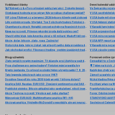
Vzdělávací články
Denní kalendář udál
🚀 FXstreet.cz & eToro přinášejí exkluzivní akci: Získejte 6měsíční členství ve VIP zóně ZDARMA
Ve Švýcarsku rezer
Očekávaná hodnota prop výzvy: Kdy se nákup challenge vyplatí?
V USA spotřebitelsk
VIP zóna FXstreet.cz v červenci 2026 byla pro klienty opět zisková
V USA bude mít slo
Léto v plném proudu, trhy také: Top 3 obchody traderů Fintokei na indexech a zlatě
V USA týdenní statist
Chamtivost a strach: Největší cenové pohyby na finančních trzích (červenec 2026)
V Kanadě Ivey index
Káva na rozcestí. Přinese rekordní úroda další pokles cen?
V USA průměrný hod
Stvořil elitní klub, kde Ameriku obral o 65 miliard. Madoff řídil největší Ponzi dějin
V USA míra nezaměs
Akcie, dolar, bitcoin, zlato, ropa: Začíná to!
V USA NFP report z
Historická data, kde je získat, jak připojit svého data providera do MultiCharts a proč je budeme potřebovat? (4. díl)
V Kanadě míra neza
Jak obchodují profíci: Fibonacci trading - systém úspěšných traderů
V USA zásoby zemní
Blogy uživatelů
Forexové online zp
Zlato vyráží k novým maximům: Tři důvody, proč žlutý kov opět dominuje
Prop challenge pro swing tradery? Fintokei mění pravidla hry
Krypto šeptanda: Co přinesl poslední týden v kryptosvětě (7. 8. 2026)
Tato legenda čeká krach jako v roce 1987!
Dosáhne SpaceX do roku 2030 tržeb ve výši 1 bilionu dolarů?
Nízká hladina Rýna 
Analýza DAX, Nasdaq, EUR/USD: Zlepšený sentiment poslal DAX na nová maxima
Pozitivní vývoj na Wa
Praktické okénko: Bitcoin aktuálně jako spekulativní, nikoli investiční aktivum
Frankfurtská burza 
Akcie Tesly na rozcestí: Výrobce aut, nebo startup?
Měnový pár EUR/AUD: Multitimeframe analýza (W1–H4)
Akciová analýza: Výsledky McDonald’s nepotěšily, ale ani neurazily. Jakou vizi společnost prezentovala?