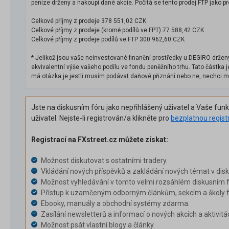
peníze drženy a nakoupí dané akcie. Počítá se tento prodej FTP jako 
Celkové příjmy z prodeje 378 551,02 CZK
Celkové příjmy z prodeje (kromě podílů ve FPT) 77 588,42 CZK
Celkové příjmy z prodeje podílů ve FTP 300 962,60 CZK
* Jelikož jsou vaše neinvestované finanční prostředky u DEGIRO drženy
ekvivalentní výše vašeho podílu ve fondu peněžního trhu. Tato částka j
má otázka je jestli musím podávat daňové přiznání nebo ne, nechci m
Jste na diskusním fóru jako nepřihlášený uživatel a Vaše fun
uživatel. Nejste-li registrován/a klikněte pro
bezplatnou regist
Registrací na FXstreet.cz můžete získat:
Možnost diskutovat s ostatními tradery.
Vkládání nových příspěvků a zakládání nových témat v dis
Možnost vyhledávání v tomto velmi rozsáhlém diskusním f
Přístup k uzamčeným odborným článkům, sekcím a školy f
Ebooky, manuály a obchodní systémy zdarma.
Zasílání newsletterů a informací o nových akcích a aktivitá
Možnost psát vlastní blogy a články.