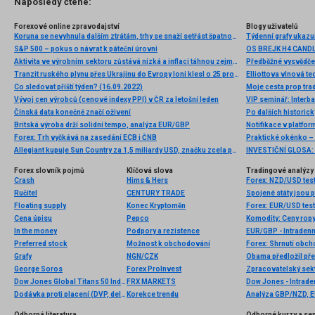
Naposledy čtené:
Forexové online zpravodajství
Blogy uživatelů
Koruna se nevyhnula dalším ztrátám, trhy se snaží setřást špatnou náladu
Týdenní grafy ukazu
S&P 500 – pokus o návrat k páteční úrovni
OS BREJK H4 CAND
Aktivita ve výrobním sektoru zůstává nízká a inflaci táhnou zejména pohonné hmoty
Předběžné vysvědče
Tranzit ruského plynu přes Ukrajinu do Evropy loni klesl o 25 procent
Co sledovat příští týden? (16.09.2022)
Vývoj cen výrobců (cenové indexy PPI) v ČR za letošní leden
VIP seminář: Interb
Čínská data konečně značí oživení
Po dalších historic
Britská výroba drží solidní tempo, analýza EUR/GBP
Notifikace v platfo
Forex: Trh vyčkává na zasedání ECB i ČNB
Allegiant kupuje Sun Country za 1,5 miliardy USD, značku zcela pohltí
Forex slovník pojmů
Klíčová slova
Tradingové analýzy 
Crash
Hims & Hers
Forex: NZD/USD tes
Ručitel
CENTURY TRADE
Spojené státy jsou p
Floating supply
Konec Kryptoměn
Forex: EUR/USD test
Cena úpisu
Pepco
In the money
Podpory a rezistence
EUR/GBP - Intradenn
Preferred stock
Možnost k obchodování
Forex: Shrnutí obc
Grafy
NGN/CZK
Obama předložil př
George Soros
Forex ProInvest
Zpracovatelský sekt
Dow Jones Global Titans 50 Index
FRX MARKETS
Dow Jones - Intrade
Dodávka proti placení (DVP, delivery versus payment)
Korekce trendu
Analýza GBP/NZD, 
Odborná literatura
Odborné kurzy a se