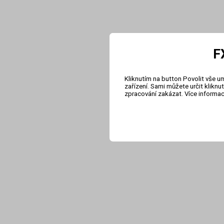
F
Kliknutím na button Povolit vše u
zařízení. Sami můžete určit klikn
zpracování zakázat. Více informa