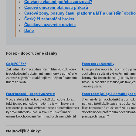
Co vše je vlastně potřeba zařizovat?
Časové omezení platnosti příkazů
Časové zony, posuny času, platforma MT a umístění obchodních serv
Český či zahraniční broker
Čiastkove uzavretie pozície
Daňe
Forex - doporučené články:
Co je FOREX?
Forex pro začátečníky
Základní informace o finančním trhu FOREX. Forex
Forex je celosvětová burzovní síť, v jej
je obchodování s cizími měnami (forex trading) a je
obchoduje se všemi světovými měnami,
zároveň největším a také nejlikvidnějším finančním
koruny. Na forexu obchodují banky, fondy
trhem na světě.
brokeři a podobné instituce, ale také jedn
otevřený všem.
Forex brokeři - jak správně vybrat
V podstatě každého, kdo by chtěl obchodovat forex,
Snem některých obchodníků je obchodo
čeká jednou rozhodování o tom, s jakým brokerem
nutnosti jakéhokoliv zásahu do obchod
(přeloženo jako makléř/broker nebo zprostředkovatel)
fikce nebo reálná záležitost? Kolik z nás
by chtěl mít co do činění a svěřil mu své finance
"roboti" mohou profitabilně obchodovat
určené k obchodování. Velmi rád bych vám přiblížil
principech fungují?
problematiku výběru brokera, rozdíl mezi
jednotlivými typy brokerů a v neposlední řadě uvedu
několik příkladů nejznámějších z nich.
Nejnovější články: