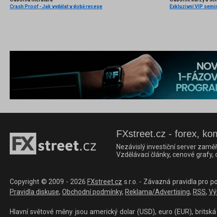
Crash Proof - Jak vydělat v době recese
Exkluzivní VIP semi
FXstreet.cz - forex, ko
Nezávislý investiční server zaměř
Vzdělávací články, cenové grafy,
Copyright © 2009 - 2026
FXstreet.cz
s.r.o. - Závazná pravidla pro p
Pravidla diskuse
,
Obchodní podmínky
,
Reklama/Advertising
,
RSS
,
Vý
Hlavní světové měny jsou americký dolar (USD), euro (EUR), britská 