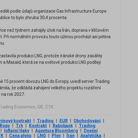
neděli podle údajů organizace Gas Infrastructure Europe
ublice to bylo zhruba 30,4 procenta.
více než týdnem zahájily útok na Írán, doprava v klíčovém
. Při normálním provozu touto úžinou prochází asi pětina
nu.
astavila produkci LNG, protože íránské drony zasáhly
 a Masaíd, která se na světové produkci LNG podílejí
žně 15 procent dovozu LNG do Evropy, uvedl server Trading
ila, že odkládá zahájení velkého projektu rozšíření
na rok 2027.
Trading Economics, GIE, ČTK
ínový kontrakt
|
Trading
|
EUR
|
Obchodování
|
Ropy
|
Trh
|
Kontrakt
|
Rabobank
|
Trading
|
Inflační tlaky
|
Agentura Bloomberg
|
Dnešní
TK
|
Cena plynu
|
LNG
|
Plyn
|
Írán
|
Analytička
|