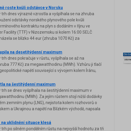
ně roste kvůli odstávce v Norsku
trh dnes výrazně vzrostla a vyšplhala se na zhruba
oužení odstávky norského plynového pole kvůli
rmínového kontraktu na plyn s dodáním v říjnu ve
er Facility (TTF) v Nizozemsku si kolem 16:00 SELČ
házela se blízko 44 eur (zhruba 1070 Kč) za
oupila na desetitýdenní maximum
On-li
trh dnes pokračuje v růstu, vyšplhala se až na
zázn
ruba 777 Kč) za megawatthodinu (MWh). Vzhůru ji tlačí
geopolitické napětí související s vývojem kolem Íránu,
stla na šestitýdenní maximum
 trh se dnes vyšplhala na šestitýdenní maximum v
gawatthodinu (MWh). Za jejím růstem stojí nižší dodávky
ém zemním plynu (LNG), nejistota kolem rozhovorů o
skem a Ukrajinou a napětí na Blízkém východě, napsala
 na uklidnění situace klesá
trh po silném pondělním růstu na nejvyšší hodnotu za tři