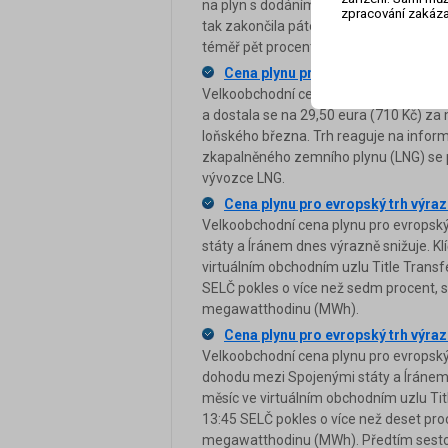
na plyn s dodáním v září ve virtuálním 
zpracování zakáza
tak zakončila páteční obchodování na 
téměř pět procent.
Cena plynu pro evropský trh v reakc
Velkoobchodní cena plynu pro evropský 
a dostala se na 29,50 eura (710 Kč) za
loňského března. Trh reaguje na informa
zkapalněného zemního plynu (LNG) se pod
vývozce LNG.
Cena plynu pro evropský trh výraz
Velkoobchodní cena plynu pro evropský
státy a Íránem dnes výrazně snižuje. Kl
virtuálním obchodním uzlu Title Transf
SELČ pokles o více než sedm procent, s
megawatthodinu (MWh).
Cena plynu pro evropský trh výraz
Velkoobchodní cena plynu pro evropský 
dohodu mezi Spojenými státy a Íránem. 
měsíc ve virtuálním obchodním uzlu Tit
13:45 SELČ pokles o více než deset pro
megawatthodinu (MWh). Předtím sestou