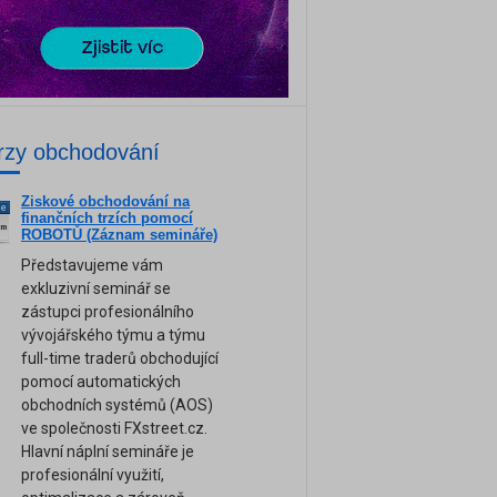
rzy obchodování
Ziskové obchodování na
ne
finančních trzích pomocí
am
ROBOTŮ (Záznam semináře)
Představujeme vám
exkluzivní seminář se
zástupci profesionálního
vývojářského týmu a týmu
full-time traderů obchodující
pomocí automatických
obchodních systémů (AOS)
ve společnosti FXstreet.cz.
Hlavní náplní semináře je
profesionální využití,