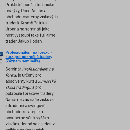
Praktické použití technické
analýzy, Price Action a
obchodní systémy ziskových
traderů. Kromě Patrika
Urbana na semináři jako
host vystoupí také full-time
trader Jakub Hodan.
Profesionálem na forexu -
ne
kurz pro pokročilé tradery
am
(Záznam semináře)
Seminář
Profesionálem na
forexu
je určený pro
absolventy kurzu
Juniorská
škola tradingu
a pro
pokročilé forexové tradery.
Naučíme vás naše ziskové
intradenní a swingové
obchodní strategie a
posuneme vás k vyšším
ziskům. Jedná se o jeden z