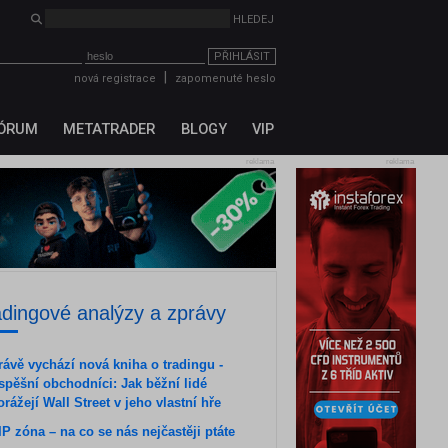
HLEDEJ
PŘIHLÁSIT
|
nová registrace
zapomenuté heslo
ÓRUM
METATRADER
BLOGY
VIP
reklama
reklama
adingové analýzy a zprávy
rávě vychází nová kniha o tradingu -
spěšní obchodníci: Jak běžní lidé
orážejí Wall Street v jeho vlastní hře
IP zóna – na co se nás nejčastěji ptáte