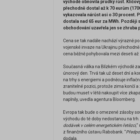
východě obnovila prudký růst. Klíčov
přechodně dostal až k 70 eurům (170
vykazovala nárůst asi o 30 procent.
dostala nad 65 eur za MWh. Později s
obchodování uzavřela jen se zhruba 
Cena se tak nadále nachází výrazně po
vojenské invaze na Ukrajinu přechodně
cena běžně pohybovala mezi deseti až
Současná válka na Blízkém východě zač
únorový den. Trvá tak už deset dní a kon
na trhy s energiemi a podněcuje inflačn
zranitelné pozici, protože zima končí
budou muset v létě nakoupit více zkap
naplnily, uvedla agentura Bloomberg.
Evropa tak bude o omezené zásoby soupe
východu do té doby nedostanou na trh. 
dodávek v celém energetickém řetězci,
"
z finančního ústavu Rabobank. "
Předpok
dodala.