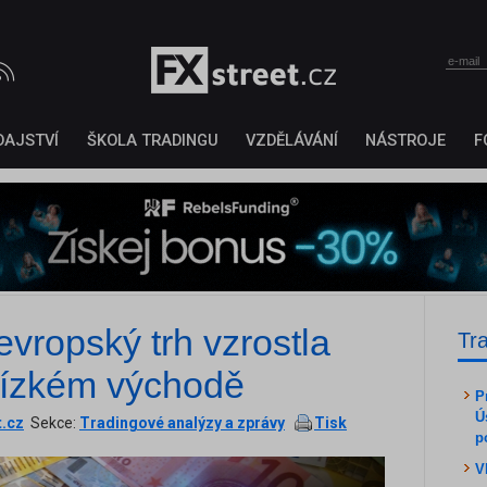
DAJSTVÍ
ŠKOLA TRADINGU
VZDĚLÁVÁNÍ
NÁSTROJE
F
vropský trh vzrostla
Tr
Blízkém východě
P
Ú
t.cz
Sekce:
Tradingové analýzy a zprávy
Tisk
p
V