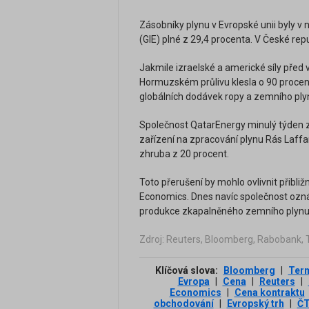
Zásobníky plynu v Evropské unii byly v 
(GIE) plné z 29,4 procenta. V České rep
Jakmile izraelské a americké síly před 
Hormuzském průlivu klesla o 90 procent
globálních dodávek ropy a zemního ply
Společnost QatarEnergy minulý týden z
zařízení na zpracování plynu Rás Laffan
zhruba z 20 procent.
Toto přerušení by mohlo ovlivnit přibli
Economics. Dnes navíc společnost oznám
produkce zkapalněného zemního plynu 
Zdroj: Reuters, Bloomberg, Rabobank, 
Klíčová slova:
Bloomberg
|
Term
Evropa
|
Cena
|
Reuters
|
Economics
|
Cena kontraktu
obchodování
|
Evropský trh
|
Č