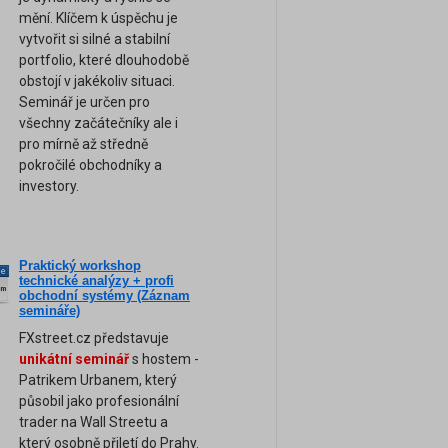
mění. Klíčem k úspěchu je
vytvořit si silné a stabilní
portfolio, které dlouhodobě
obstojí v jakékoliv situaci.
Seminář je určen pro
všechny začátečníky ale i
pro mírně až středně
pokročilé obchodníky a
investory.
Praktický workshop
ne
technické analýzy + profi
am
obchodní systémy (Záznam
semináře)
FXstreet.cz představuje
unikátní seminář
s hostem -
Patrikem Urbanem, který
působil jako profesionální
trader na Wall Streetu a
který osobně přiletí do Prahy.