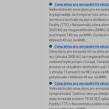
Cena plynu pro evropský trh výraz
Velkoobchodní cena plynu pro evropský 
zvyšují naděje, že Evropa se tuto zim
termínový kontrakt na plyn s dodáním v
Facility (TTF) v Nizozemsku včera zlev
3500 Kč) za megawatthodinu (MWh). Bě
pod hranici 140 eur za MWh. Zůstává v
blízkosti 40 eur za MWh.
Cena plynu pro evropský trh výraz
Cena plynu pro evropský trh se dnes pro
eur (zhruba 2400 Kč) za megawatthodin
relativně teplé počasí v Evropě. Cena 
prosinci ve virtuálním obchodním uzlu T
o zhruba 13 procent na 98,5 eura za M
pohybovala v blízkosti 40 eur za MWh.
Cena plynu pro evropský trh výraz
Velkoobchodní cena plynu pro evropský 
výrazně kolísá. Zatímco ráno po střed
zisky smazala a kolem 10:30 SEČ vykaz
Facility (TTF) v Nizozemsku pokles o p
megawatthodinu (MWh).