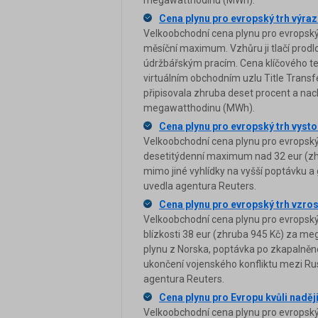
Cena plynu pro evropský trh výraz
Velkoobchodní cena plynu pro evropský 
měsíční maximum. Vzhůru ji tlačí prodl
údržbářským pracím. Cena klíčového te
virtuálním obchodním uzlu Title Transf
připisovala zhruba deset procent a nac
megawatthodinu (MWh).
Cena plynu pro evropský trh vyst
Velkoobchodní cena plynu pro evropský 
desetitýdenní maximum nad 32 eur (zh
mimo jiné vyhlídky na vyšší poptávku a 
uvedla agentura Reuters.
Cena plynu pro evropský trh vzro
Velkoobchodní cena plynu pro evropský
blízkosti 38 eur (zhruba 945 Kč) za me
plynu z Norska, poptávka po zkapalněn
ukončení vojenského konfliktu mezi Ru
agentura Reuters.
Cena plynu pro Evropu kvůli naději
Velkoobchodní cena plynu pro evropský 