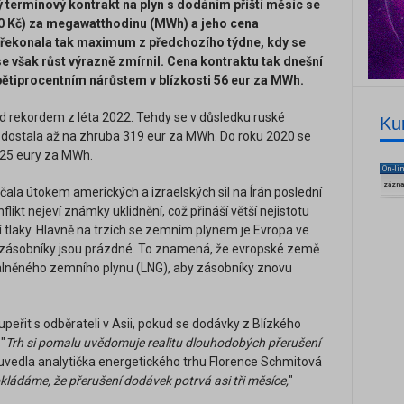
ý termínový kontrakt na plyn s dodáním příští měsíc se
0 Kč) za megawatthodinu (MWh) a jeho cena
 Překonala tak maximum z předchozího týdne, kdy se
e však růst výrazně zmírnil. Cena kontraktu tak dnešní
pětiprocentním nárůstem v blízkosti 56 eur za MWh.
d rekordem z léta 2022. Tehdy se v důsledku ruské
Ku
 dostala až na zhruba 319 eur za MWh. Do roku 2020 se
 25 eury za MWh.
On-li
zázn
ala útokem amerických a izraelských sil na Írán poslední
flikt nejeví známky uklidnění, což přináší větší nejistotu
í tlaky. Hlavně na trzích se zemním plynem je Evropa ve
 a zásobníky jsou prázdné. To znamená, že evropské země
alněného zemního plynu (LNG), aby zásobníky znovu
řit s odběrateli v Asii, pokud se dodávky z Blízkého
"
Trh si pomalu uvědomuje realitu dlouhodobých přerušení
 uvedla analytička energetického trhu Florence Schmitová
ládáme, že přerušení dodávek potrvá asi tři měsíce,
"