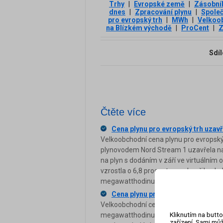
Trhy
|
Evropské země
|
Zásobní
dnes
|
Zpracování plynu
|
Spole
pro evropský trh
|
MWh
|
Velkoob
na Blízkém východě
|
ProCent
|
Z
Sdíl
Čtěte více
Cena plynu pro evropský trh uzav
Velkoobchodní cena plynu pro evropský
plynovodem Nord Stream 1 uzavřela na
na plyn s dodáním v září ve virtuálním 
vzrostla o 6,8 procenta a zakončila ob
megawatthodinu (MWh). Před rokem se
Cena plynu pro evropský trh v pát
Velkoobchodní cena plynu pro evropský
Kliknutím na butto
megawatthodinu (MWh). Později však o 
zařízení. Sami můž