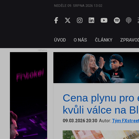
NEDĚLE 09. SRPNA 2026 13:02
ÚVOD
O NÁS
ČLÁNKY
ZPRAVO
reklama
Cena plynu pro e
kvůli válce na 
09.03.2026 20:30
Autor:
Tým FXstree