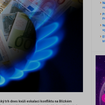
N
r
P
F
N
v
E
t
ý trh dnes kvůli eskalaci konfliktu na Blízkém