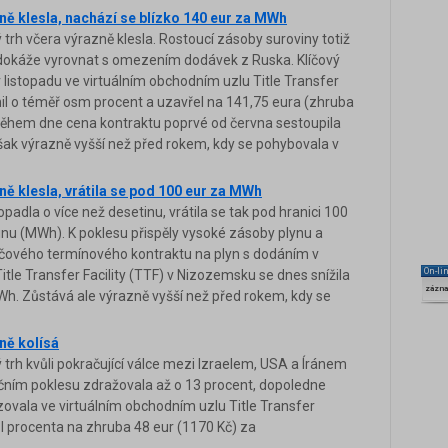
ně klesla, nachází se blízko 140 eur za MWh
trh včera výrazně klesla. Rostoucí zásoby suroviny totiž
u dokáže vyrovnat s omezením dodávek z Ruska. Klíčový
 listopadu ve virtuálním obchodním uzlu Title Transfer
nil o téměř osm procent a uzavřel na 141,75 eura (zhruba
hem dne cena kontraktu poprvé od června sestoupila
šak výrazně vyšší než před rokem, kdy se pohybovala v
ně klesla, vrátila se pod 100 eur za MWh
padla o více než desetinu, vrátila se tak pod hranici 100
u (MWh). K poklesu přispěly vysoké zásoby plynu a
klíčového termínového kontraktu na plyn s dodáním v
On-li
itle Transfer Facility (TTF) v Nizozemsku se dnes snížila
zázn
Wh. Zůstává ale výrazně vyšší než před rokem, kdy se
ně kolísá
trh kvůli pokračující válce mezi Izraelem, USA a Íránem
ečním poklesu zdražovala až o 13 procent, dopoledne
ovala ve virtuálním obchodním uzlu Title Transfer
ůl procenta na zhruba 48 eur (1170 Kč) za