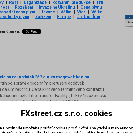
ky
|
Růst
|
Organizace
|
Rozšíření produkce
|
Trh
čnost
|
Rozšíření
|
Invaze na Ukrajinu
|
Cena plynu
chodní cena plynu
|
Invaze
|
Válka
|
Vice
|
Válka
ásobníky plynu
|
Zařízení
|
Europe
|
Útok na Írán
|
On-li
zázn
ení článku:
řela na rekordních 257 eur za megawatthodinu
 trh po zprávě o třídenním přerušení dodávek
 dalším rekordu. Cena klíčového termínového kontraktu
obchodním uzlu Title Transfer Facility (TTF) v Nizozemsku
chodování na 257,40 eura (zhruba 6340 Kč) za
 pohybovala pod 30 eury za MWh.
FXstreet.cz s.r.o. cookies
ek přesáhla 340 eur za MWh, pak ale klesla
 trh v pátek přesáhla 340 eur (zhruba 8400 Kč) za
n Povolit vše umožníte použití cookies pro funkční, analytické a marketingo
své zisky přišla. Cena klíčového termínového kontraktu
ete určit kliknutím na Podrobné nastavení, jaké cookies je možné zpracovávat