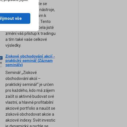
obchodování. Přijďte se
naučit ty nejsilnější nástroje,
tipy a rady, které vám k
řijmout vše
úspěchu pomohou. Tento
unikátní seminář zcela jistě
změní váš přístup k tradingu
a tím také vaše celkové
výsledky.
Ziskové obchodování akcií -
ne
praktický seminář (Záznam
am
semináře)
Seminář „Ziskové
obchodování akcií –
praktický seminář“ je určen
pro každého, kdo má zájem
začít si aktivně budovat své
vlastní, a hlavně profitabilní
akciové portfolio a naučit se
ziskově obchodovat akcie a
akciové indexy. Svět investic
je dynamický a rychle se