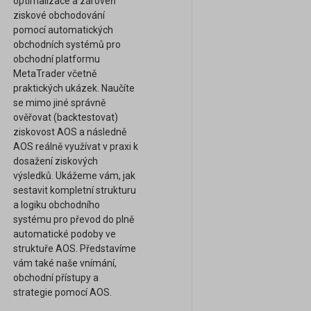
optimalizace a zároveň
ziskové obchodování
pomocí automatických
obchodních systémů pro
obchodní platformu
MetaTrader včetně
praktických ukázek. Naučíte
se mimo jiné správně
ověřovat (backtestovat)
ziskovost AOS a následně
AOS reálně využívat v praxi k
dosažení ziskových
výsledků. Ukážeme vám, jak
sestavit kompletní strukturu
a logiku obchodního
systému pro převod do plně
automatické podoby ve
struktuře AOS. Představíme
vám také naše vnímání,
obchodní přístupy a
strategie pomocí AOS.