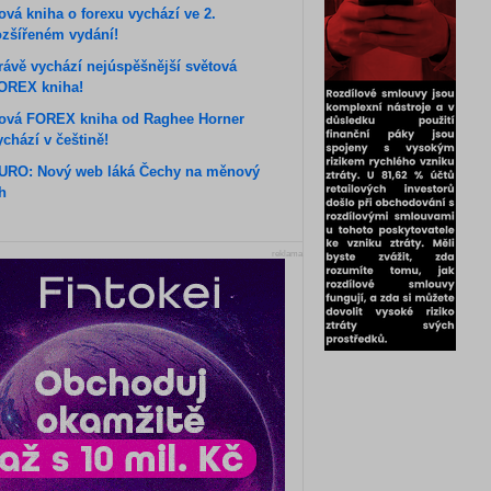
ová kniha o forexu vychází ve 2.
ozšířeném vydání!
rávě vychází nejúspěšnější světová
OREX kniha!
ová FOREX kniha od Raghee Horner
ychází v češtině!
URO: Nový web láká Čechy na měnový
rh
reklama