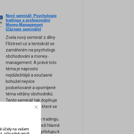
Nový seminář: Psychologie
ne
tradingu a profesionální
am
Money-Management
(Záznam semináře)
Zcela nový seminář z dílny
FXstreet.cz a tentokrát se
zaměřením na psychologii
obchodování a money-
management. A právě toto
téma je naprosto
nejdůležitější a současně
bohužel nejvíce
podceňované a opomíjené
téma většiny obchodníků.
Tento seminář tak doplňuje
naše ostatní kurzy, které se
zaměřují spíše na
technickou stránku tradingu.
Úspěch tradera záleží hlavně
vé účely na vašem
na jeho psychice a přístupu k
, případně jejich