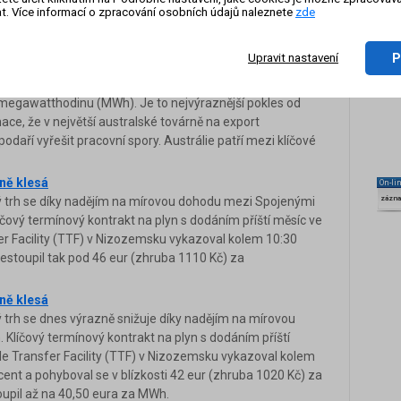
obchodním uzlu Title Transfer Facility (TTF) v Nizozemsku
t. Více informací o zpracování osobních údajů naleznete
zde
306 eurech za MWh. Oproti čtvrtečnímu závěru klesla o
P
Upravit nastavení
i na snížení rizika stávky v Austrálii klesá
trh se dnes ráno přechodně snížila o více než 20 procent
 megawatthodinu (MWh). Je to nejvýraznější pokles od
ce, že v největší australské továrně na export
aří vyřešit pracovní spory. Austrálie patří mezi klíčové
ně klesá
On-li
 trh se díky nadějím na mírovou dohodu mezi Spojenými
zázn
íčový termínový kontrakt na plyn s dodáním příští měsíc ve
er Facility (TTF) v Nizozemsku vykazoval kolem 10:30
estoupil tak pod 46 eur (zhruba 1110 Kč) za
ně klesá
trh se dnes výrazně snižuje díky nadějím na mírovou
Klíčový termínový kontrakt na plyn s dodáním příští
le Transfer Facility (TTF) v Nizozemsku vykazoval kolem
cent a pohyboval se v blízkosti 42 eur (zhruba 1020 Kč) za
pil až na 40,50 eura za MWh.