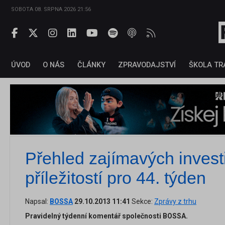
SOBOTA 08. SRPNA 2026 21:56
ÚVOD
O NÁS
ČLÁNKY
ZPRAVODAJSTVÍ
ŠKOLA TR
Přehled zajímavých invest
příležitostí pro 44. týden
Napsal:
BOSSA
29.10.2013 11:41
Sekce:
Zprávy z trhu
Pravidelný týdenní komentář společnosti BOSSA.