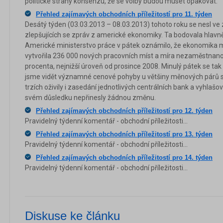
politické strany konsenzu, že se volby budou muset opakovat.
Přehled zajímavých obchodních příležitostí pro 11. týden
Desátý týden (03.03.2013 – 08.03.2013) tohoto roku se nesl ve zn
zlepšujících se zpráv z americké ekonomiky. Ta bodovala hlavně
Americké ministerstvo práce v pátek oznámilo, že ekonomika 
vytvořila 236 000 nových pracovních míst a míra nezaměstnanos
procenta, nejnižší úroveň od prosince 2008. Minulý pátek se tak
jsme vidět významné cenové pohyby u většiny měnových párů s
trzích oživily i zasedání jednotlivých centrálních bank a vyhlaš
svém důsledku nepřinesly žádnou změnu.
Přehled zajímavých obchodních příležitostí pro 12. týden
Pravidelný týdenní komentář - obchodní příležitosti...
Přehled zajímavých obchodních příležitostí pro 13. týden
Pravidelný týdenní komentář - obchodní příležitosti...
Přehled zajímavých obchodních příležitostí pro 14. týden
Pravidelný týdenní komentář - obchodní příležitosti...
Diskuse ke článku