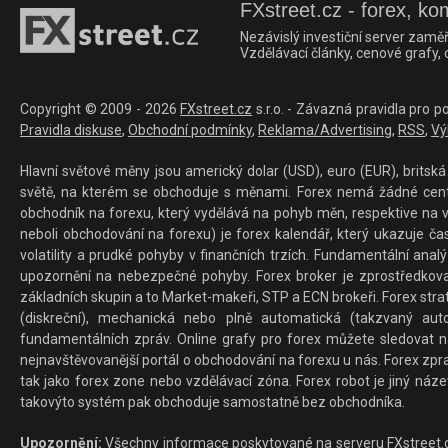
FXstreet.cz - forex, ko
Nezávislý investiční server zaměř
Vzdělávací články, cenové grafy,
Copyright © 2009 - 2026
FXstreet.cz
s.r.o. - Závazná pravidla pro p
Pravidla diskuse
,
Obchodní podmínky
,
Reklama/Advertising
,
RSS
,
Vý
Hlavní světové měny jsou americký dolar (USD), euro (EUR), britská 
světě, na kterém se obchoduje s měnami. Forex nemá žádné centrál
obchodník na forexu, který vydělává na pohyb měn, respektive na v
neboli obchodování na forexu) je forex kalendář, který ukazuje č
volatility a prudké pohyby v finančních trzích. Fundamentální ana
upozornění na nebezpečné pohyby. Forex broker je zprostředkov
základních skupin a to Market-makeři, STP a ECN brokeři. Forex stra
(diskreční), mechanická nebo plně automatická (takzvaný aut
fundamentálních zpráv. Online grafy pro forex můžete sledovat na 
nejnavštěvovanější portál o obchodování na forexu u nás. Forex zprav
tak jako forex zone nebo vzdělávací zóna. Forex robot je jiný náz
takovýto systém pak obchoduje samostatně bez obchodníka.
Upozornění:
Všechny informace poskytované na serveru FXstreet.cz