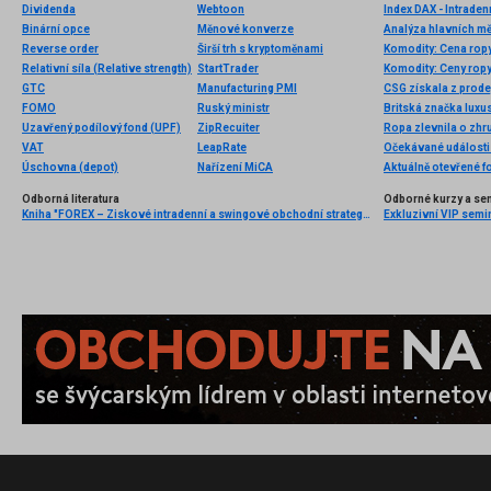
Dividenda
Webtoon
Index DAX - Intraden
Binární opce
Měnové konverze
Analýza hlavních m
Reverse order
Širší trh s kryptoměnami
Komodity: Cena rop
Relativní síla (Relative strength)
StartTrader
GTC
Manufacturing PMI
CSG získala z prode
FOMO
Ruský ministr
Uzavřený podílový fond (UPF)
ZipRecuiter
VAT
LeapRate
Očekávané události 
Úschovna (depot)
Nařízení MiCA
Aktuálně otevřené f
Odborná literatura
Odborné kurzy a se
Kniha "FOREX – Ziskové intradenní a swingové obchodní strategie" od Kathy Lien vychází v češtině!