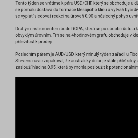
Tento týden se vrátíme k páru USD/CHF, který se obchoduje u d
se pomalu dostává do formace klesajícího klínu a vytváří býčí 
se vyplatí sledovat reakci na úroveň 0,90 a následný pohyb uvni
Druhým instrumentem bude ROPA, která se po období růstu a k
obvyklým úrovním. Trh se na 4hodinovém grafu obchoduje v kles
příležitost k prodeji.
Posledním párem je AUD/USD, který minulý týden zařadil u Fib
Stevens navíc zopakoval, že australský dolar je stále příliš silný 
zaslouží hladina 0,95, která by mohla posloužit k potencionální