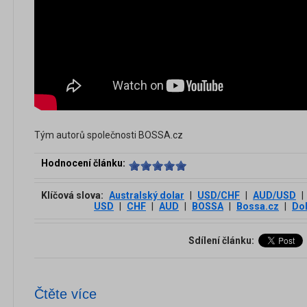
Tým autorů společnosti BOSSA.cz
Hodnocení článku:
Klíčová slova:
Australský dolar
|
USD/CHF
|
AUD/USD
|
USD
|
CHF
|
AUD
|
BOSSA
|
Bossa.cz
|
Do
Sdílení článku:
Čtěte více