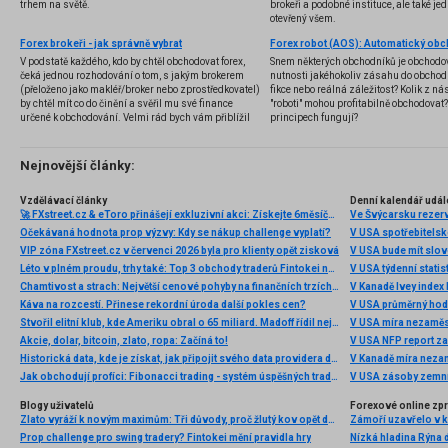
trhem na světě.
brokeři a podobné instituce, ale také jedn
otevřený všem.
Forex brokeři - jak správně vybrat
V podstatě každého, kdo by chtěl obchodovat forex,
Snem některých obchodníků je obchodo
čeká jednou rozhodování o tom, s jakým brokerem
nutnosti jakéhokoliv zásahu do obchod
(přeloženo jako makléř/broker nebo zprostředkovatel)
fikce nebo reálná záležitost? Kolik z nás
by chtěl mít co do činění a svěřil mu své finance
"roboti" mohou profitabilně obchodovat
určené k obchodování. Velmi rád bych vám přiblížil
principech fungují?
problematiku výběru brokera, rozdíl mezi
jednotlivými typy brokerů a v neposlední řadě uvedu
několik příkladů nejznámějších z nich.
Nejnovější články:
Vzdělávací články
Denní kalendář udál
🚀 FXstreet.cz & eToro přinášejí exkluzivní akci: Získejte 6měsíční členství ve VIP zóně ZDARMA
Ve Švýcarsku rezer
Očekávaná hodnota prop výzvy: Kdy se nákup challenge vyplatí?
V USA spotřebitelsk
VIP zóna FXstreet.cz v červenci 2026 byla pro klienty opět zisková
V USA bude mít slo
Léto v plném proudu, trhy také: Top 3 obchody traderů Fintokei na indexech a zlatě
V USA týdenní statist
Chamtivost a strach: Největší cenové pohyby na finančních trzích (červenec 2026)
V Kanadě Ivey index
Káva na rozcestí. Přinese rekordní úroda další pokles cen?
V USA průměrný hod
Stvořil elitní klub, kde Ameriku obral o 65 miliard. Madoff řídil největší Ponzi dějin
V USA míra nezaměs
Akcie, dolar, bitcoin, zlato, ropa: Začíná to!
V USA NFP report z
Historická data, kde je získat, jak připojit svého data providera do MultiCharts a proč je budeme potřebovat? (4. díl)
V Kanadě míra neza
Jak obchodují profíci: Fibonacci trading - systém úspěšných traderů
V USA zásoby zemní
Blogy uživatelů
Forexové online zp
Zlato vyráží k novým maximům: Tři důvody, proč žlutý kov opět dominuje
Prop challenge pro swing tradery? Fintokei mění pravidla hry
Nízká hladina Rýna 