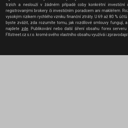
trzích a neslouží v žádném případě coby konkrétní investiční č
registrovanými brokery či investičním poradcem ani makléřem. Rozd
vysokým rizikem rychlého vzniku finanční ztráty. U 69 až 80 % účtů 
byste zvážit, zda rozumíte tomu, jak rozdílové smlouvy fungují, a
najdete
zde
. Publikování nebo další šíření obsahu forex serveru
FXstreet.cz s.r.o. kromě svého vlastního obsahu využívá i zpravodajs