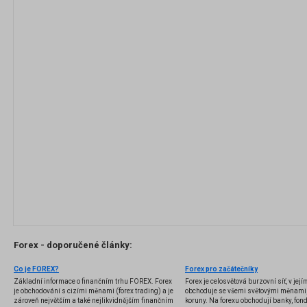
Forex - doporučené články:
Co je FOREX?
Forex pro začátečníky
Základní informace o finančním trhu FOREX. Forex
Forex je celosvětová burzovní síť, v jej
je obchodování s cizími měnami (forex trading) a je
obchoduje se všemi světovými měnami,
zároveň největším a také nejlikvidnějším finančním
koruny. Na forexu obchodují banky, fondy