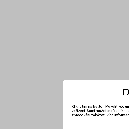
F
Kliknutím na button Povolit vše u
zařízení. Sami můžete určit klikn
zpracování zakázat. Více informa