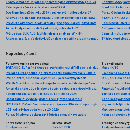
Krypto šeptanda: Co přinesl poslední týden v kryptosvětě (7. 8. 2026)
Pozitivní vývoj na Wa
Tato legenda čeká krach jako v roce 1987!
Frankfurtská burza 
Dosáhne SpaceX do roku 2030 tržeb ve výši 1 bilionu dolarů?
Analýza DAX, Nasdaq, EUR/USD: Zlepšený sentiment poslal DAX na nová maxima
Praktické okénko: Bitcoin aktuálně jako spekulativní, nikoli investiční aktivum
Akcie Tesly na rozcestí: Výrobce aut, nebo startup?
Měnový pár EUR/AUD: Multitimeframe analýza (W1–H4)
Denní shrnutí: Výpro
Akciová analýza: Výsledky McDonald’s nepotěšily, ale ani neurazily. Jakou vizi společnost prezentovala?
Tři trhy, které sledo
Naposledy čtené:
Forexové online zpravodajství
Blogy uživatelů
BREAKING: EUR mírně klesá po zveřejnění revizí PMI z oblasti služeb
Mapa 44/10
Pražská burza posílila, po ztrátové sérii skončily v zisku i akcie ČEZ
Esenciálna súčasť
PMI průzkum, eurozóna, říjen 2023 – předběžný výsledek
+$16,775 z obchodov
Příběh AI od Microsoftu vstupuje do nové fáze. Trh sleduje Azure a tržby
Dokážou evropské v
Americké akcie v úvodu obchodování rostou, reportovaly Broadcom, Costco, Hewlett Packard a další
Fintokei: Pravidlo 
Technická analýza páru BTC/USD na 4. ledna 2024
Tam kde není vůle, n
Denní shrnutí: Výprodej dolaru po NFP, zlato opět roste
Na co nezapomenout
BREAKING: Počiatočné žiadosti o podporu v USA klesli výraznejšie ako sa očakávalo
Nejzranitelnější měn
ČEZ: odhady hospodaření za 2Q 2026
Makroekonomické fak
Forex: Středoevropské měny částečně smazaly své ztráty
Kolaps akciového tr
Forex slovník pojmů
Klíčová slova
Tradingové analýzy 
Fondy indexové
TickINSIDER
Analýza hlavních m