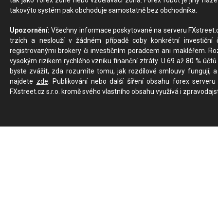
tak jako forex zone nebo vzdělávací zóna. Forex robot je jiný náz
takovýto systém pak obchoduje samostatně bez obchodníka.
Upozornění:
Všechny informace poskytované na serveru FXstreet.cz
trzích a neslouží v žádném případě coby konkrétní investiční č
registrovanými brokery či investičním poradcem ani makléřem. Rozd
vysokým rizikem rychlého vzniku finanční ztráty. U 69 až 80 % účtů 
byste zvážit, zda rozumíte tomu, jak rozdílové smlouvy fungují, a
najdete
zde
. Publikování nebo další šíření obsahu forex serveru
FXstreet.cz s.r.o. kromě svého vlastního obsahu využívá i zpravodajs