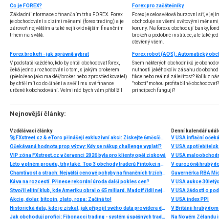
Co je FOREX?
Forex pro začátečníky
Základní informace o finančním trhu FOREX. Forex
Forex je celosvětová burzovní síť, v jej
je obchodování s cizími měnami (forex trading) a je
obchoduje se všemi světovými měnami,
zároveň největším a také nejlikvidnějším finančním
koruny. Na forexu obchodují banky, fondy
trhem na světě.
brokeři a podobné instituce, ale také jedn
otevřený všem.
Forex brokeři - jak správně vybrat
V podstatě každého, kdo by chtěl obchodovat forex,
Snem některých obchodníků je obchodo
čeká jednou rozhodování o tom, s jakým brokerem
nutnosti jakéhokoliv zásahu do obchod
(přeloženo jako makléř/broker nebo zprostředkovatel)
fikce nebo reálná záležitost? Kolik z nás
by chtěl mít co do činění a svěřil mu své finance
"roboti" mohou profitabilně obchodovat
určené k obchodování. Velmi rád bych vám přiblížil
principech fungují?
problematiku výběru brokera, rozdíl mezi
jednotlivými typy brokerů a v neposlední řadě uvedu
několik příkladů nejznámějších z nich.
Nejnovější články:
Vzdělávací články
Denní kalendář udál
🚀 FXstreet.cz & eToro přinášejí exkluzivní akci: Získejte 6měsíční členství ve VIP zóně ZDARMA
V USA inflační očeká
Očekávaná hodnota prop výzvy: Kdy se nákup challenge vyplatí?
V USA spotřebitelsk
VIP zóna FXstreet.cz v červenci 2026 byla pro klienty opět zisková
V USA maloobchodní
Léto v plném proudu, trhy také: Top 3 obchody traderů Fintokei na indexech a zlatě
V eurozóně hrubý d
Chamtivost a strach: Největší cenové pohyby na finančních trzích (červenec 2026)
Guvernérka RBA Mic
Káva na rozcestí. Přinese rekordní úroda další pokles cen?
V USA aukce 30letý
Stvořil elitní klub, kde Ameriku obral o 65 miliard. Madoff řídil největší Ponzi dějin
V USA žádosti o po
Akcie, dolar, bitcoin, zlato, ropa: Začíná to!
V USA index PPI
Historická data, kde je získat, jak připojit svého data providera do MultiCharts a proč je budeme potřebovat? (4. díl)
V Británii hrubý do
Jak obchodují profíci: Fibonacci trading - systém úspěšných traderů
Na Novém Zélandu i