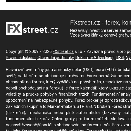
FXstreet.cz - forex, ko
Nezávislý investiční server zaměř
Vzdělávací články, cenové grafy,
Copyright © 2009 - 2026
FXstreet.cz
s.r.o. - Závazná pravidla pro p
Pravidla diskuse
,
Obchodní podmínky
,
Reklama/Advertising
,
RSS
,
Vý
Hlavní světové měny jsou americký dolar (USD), euro (EUR), britská 
světě, na kterém se obchoduje s měnami. Forex nemá žádné centrál
obchodník na forexu, který vydělává na pohyb měn, respektive na v
neboli obchodování na forexu) je forex kalendář, který ukazuje č
volatility a prudké pohyby v finančních trzích. Fundamentální ana
upozornění na nebezpečné pohyby. Forex broker je zprostředkov
základních skupin a to Market-makeři, STP a ECN brokeři. Forex stra
(diskreční), mechanická nebo plně automatická (takzvaný aut
fundamentálních zpráv. Online grafy pro forex můžete sledovat na 
nejnavštěvovanější portál o obchodování na forexu u nás. Forex zprav