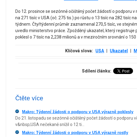
Do 12. prosince se sezónně očištěný počet žádostí o podporu v n
na 271 tisíc v USA (oč. 275 tis.) po růstu o 13 tisíc na 282 tisí
týdnem. Čtyřtýdenní průměr zaznamenal 270,5 tisíc, ve stejném
uvedlo ministerstvo práce. Zpožděný ukazatel, který registruje 
poklesl o 7 tisíc na 2,238 milionů a v meziročním srovnání o 150 
Klíčová slova:
USA
|
Ukazatel
|
M
Sdílení článku:
Čtěte více
Makro: Týdenní žádosti o podporu v USA výrazně poklesly
Do 21. listopadu se sezónně očištěný počet žádostí o podporu
v&nbsp;USA nečekaně snížil o 12 ti...
Makro: Týdenní žádosti o podporu v USA výrazně rostly