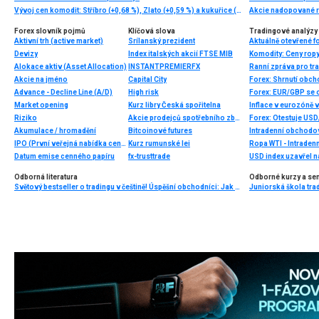
Vývoj cen komodit: Stříbro (+0,68 %), Zlato (+0,59 %) a kukuřice (+0,52 %)
Akcie nadopované rů
Forex slovník pojmů
Klíčová slova
Tradingové analýzy 
Aktivní trh (active market)
Srílanský prezident
Aktuálně otevřené f
Devizy
Index italských akcií FTSE MIB
Alokace aktiv (Asset Allocation)
INSTANTPREMIERFX
Ranní zpráva pro tra
Akcie na jméno
Capital City
Forex: Shrnutí obch
Advance - Decline Line (A/D)
High risk
Forex: EUR/GBP se 
Market opening
Kurz libry Česká spořitelna
Inflace v eurozóně v
Riziko
Akcie prodejců spotřebního zboží
Forex: Otestuje USD
Akumulace / hromadění
Bitcoinové futures
Intradenní obchodo
IPO (První veřejná nabídka cenných papírů)
Kurz rumunské lei
Ropa WTI - Intraden
Datum emise cenného papíru
fx-trusttrade
USD index uzavřel 
Odborná literatura
Odborné kurzy a se
Světový bestseller o tradingu v češtině! Úspěšní obchodníci: Jak běžní lidé porážejí Wall Street v jeho vlastní hře
Juniorská škola trad