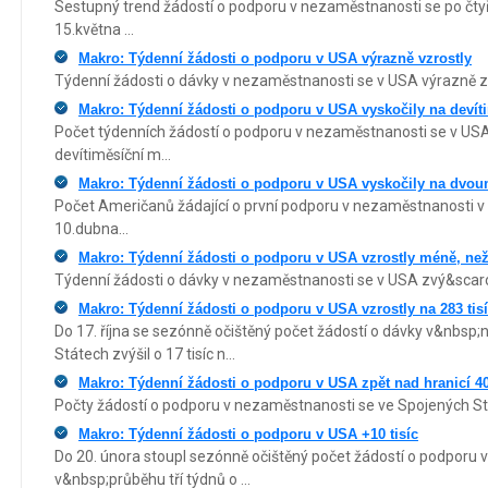
Sestupný trend žádostí o podporu v nezaměstnanosti se po čty
15.května ...
Makro: Týdenní žádosti o podporu v USA výrazně vzrostly
Týdenní žádosti o dávky v nezaměstnanosti se v USA výrazně zvý
Makro: Týdenní žádosti o podporu v USA vyskočily na deví
Počet týdenních žádostí o podporu v nezaměstnanosti se v USA
devítiměsíční m...
Makro: Týdenní žádosti o podporu v USA vyskočily na dv
Počet Američanů žádající o první podporu v nezaměstnanosti v
10.dubna...
Makro: Týdenní žádosti o podporu v USA vzrostly méně, než
Týdenní žádosti o dávky v nezaměstnanosti se v USA zvý&scaron;
Makro: Týdenní žádosti o podporu v USA vzrostly na 283 tis
Do 17. října se sezónně očištěný počet žádostí o dávky v&nbs
Státech zvýšil o 17 tisíc n...
Makro: Týdenní žádosti o podporu v USA zpět nad hranicí 40
Počty žádostí o podporu v nezaměstnanosti se ve Spojených St
Makro: Týdenní žádosti o podporu v USA +10 tisíc
Do 20. února stoupl sezónně očištěný počet žádostí o podpor
v&nbsp;průběhu tří týdnů o ...