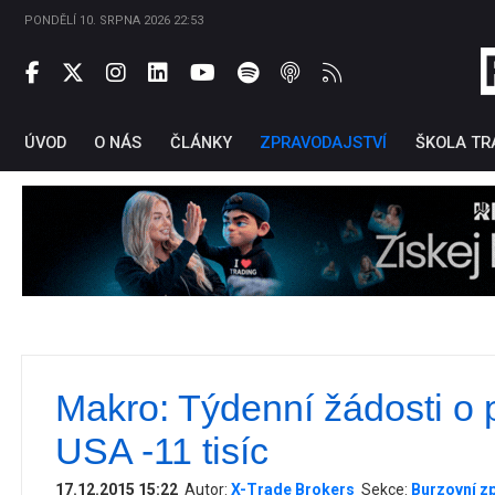
PONDĚLÍ 10. SRPNA 2026 22:53
ÚVOD
O NÁS
ČLÁNKY
ZPRAVODAJSTVÍ
ŠKOLA TR
Makro: Týdenní žádosti o 
Ti
USA -11 tisíc
17.12.2015 15:22
Autor:
X-Trade Brokers
Sekce:
Burzovní z