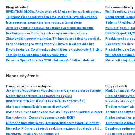
Blogy uživatelů
Forexové online zp
INVESTIČNÍ GLOSA: Akciový trh v USA už není jen o pár gigantech. To je dobrá zpráva
Wall Street bez výr
Tajemství Fibonacci retracementu, které mění výsledky traderů
Intervence na japonském jenu neohrozí tamní akcie
Je to tady zase a index S&P 500 trhá nová historická maxima
EURUSD (spot: 1,155
Nedělní příprava: Dolarový index + vybrané měnové páry
EURCZK (spot: 24,26
Zlato vyráží k novým maximům: Tři důvody, proč žlutý kov opět dominuje
Frankfurtská burza 
Prop challenge pro swing tradery? Fintokei mění pravidla hry
Výsledky Berkshire:
Krypto šeptanda: Co přinesl poslední týden v kryptosvětě (7. 8. 2026)
Pražská burza v úvo
Tato legenda čeká krach jako v roce 1987!
Wall Street otevírá
Dosáhne SpaceX do roku 2030 tržeb ve výši 1 bilionu dolarů?
Microsoft údajně plá
Naposledy čtené:
Forexové online zpravodajství
Blogy uživatelů
Jak jsme předpokládali v poslední analýze, cena zlata se stahuje.
Mark Spitznagel: P
Makro: Inflace Německa se pozvolna zvyšuje
Přehled zajímavých i
INVESTOŘI ZTRÁCEJÍ KVŮLI ŠPATNÉMU NAČASOVÁNÍ
Praktická ukázka: D
Akcie společnosti Nvidia se pozitivně vyvíjí
Trading mě baví, al
Komodity: Dovoz rafinované mědi do Číny v únoru poklesl o 29pct
Ranní okénko - Zvedne hozenou rukavici ECB?
Riziko a strach vs. 
Microsoft investuje přes 5,4 miliardy USD do rozšíření AI infrastruktury v Kanadě
Turecká lira v době 
Německo: Průmyslová výroba v dubnu meziročně poklesla o 0,5 % při očekávání poklesu o 1,1 %
Devalvace v přímé
BREAKING: Inflácia v USA spomaľuje
Pod tlakem zodpov