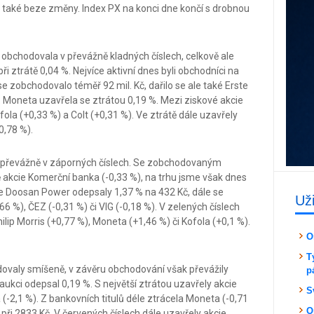
 také beze změny. Index PX na konci dne končí s drobnou
 obchodovala v převážně kladných číslech, celkově ale
ři ztrátě 0,04 %. Nejvíce aktivní dnes byli obchodníci na
e zobchodovalo téměř 92 mil. Kč, dařilo se ale také Erste
č. Moneta uzavřela se ztrátou 0,19 %. Mezi ziskové akcie
ofola (+0,33 %) a Colt (+0,31 %). Ve ztrátě dále uzavřely
0,78 %).
y převážně v záporných číslech. Se zobchodovaným
 akcie Komerční banka (-0,33 %), na trhu jsme však dnes
kcie Doosan Power odepsaly 1,37 % na 432 Kč, dále se
Už
,66 %), ČEZ (-0,31 %) či VIG (-0,18 %). V zelených číslech
ilip Morris (+0,77 %), Moneta (+1,46 %) či Kofola (+0,1 %).
O
T
ovaly smíšeně, v závěru obchodování však převážily
p
é aukci odepsal 0,19 %. S největší ztrátou uzavřely akcie
S
 (-2,1 %). Z bankovních titulů déle ztrácela Moneta (-0,71
O
 při 2833 Kč. V červených číslech dále uzavřely akcie