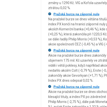
změny u 1290 Kč. VIG a Kofola uzavřely
ztrátou 0,02 %.
Pražská burza na záporné nule
Na pražské burze se dnes většina titulů
index PX končí na hranici záporné nuly p
akciích Komerční banka (+0,46 %), kde s
(+0,25 %), která zakončila při 1220,5 K
se dále řadily Philip Morris (+0,53 %), K
akcie společností ČEZ (-0,45 %) a VIG (-
Pražská burza na záporné nule
Akcie na pražské burze dnes zakončil
objemem 175 mil. Kč uzavřely ve ztrátě
viděli i větší poklesy, když například a
nedařilo akciím Colt (-0,79 %), Erste (-0
zakončily akcie Gevorkyan (+1,71 %), Ph
Index PX dnes odepsal 0,02 %.
Pražská burza na záporné nule
Akcie na pražské burze se dnes obchod
klesající tituly, a index PX po závěrečn
Philip Morris (-2,75 %), dále pak Moneta
%), avšak Erste zakončila o 1,32 % výše