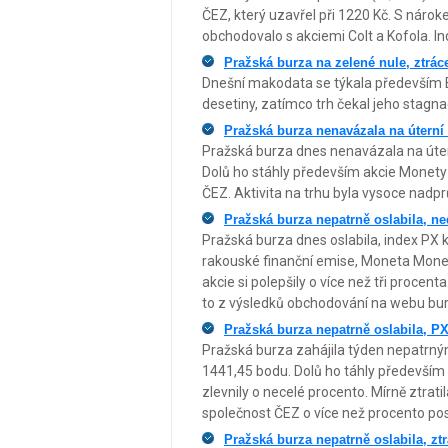
ČEZ, který uzavřel při 1220 Kč. S náro
obchodovalo s akciemi Colt a Kofola. In
Pražská burza na zelené nule, ztrá
Dnešní makodata se týkala především E
desetiny, zatímco trh čekal jeho stagnaci
Pražská burza nenavázala na úterní 
Pražská burza dnes nenavázala na útern
Dolů ho stáhly především akcie Monety
ČEZ. Aktivita na trhu byla vysoce nadp
Pražská burza nepatrně oslabila, ne
Pražská burza dnes oslabila, index PX k
rakouské finanční emise, Moneta Money 
akcie si polepšily o více než tři procen
to z výsledků obchodování na webu bur
Pražská burza nepatrně oslabila, PX
Pražská burza zahájila týden nepatrný
1441,45 bodu. Dolů ho táhly především fi
zlevnily o necelé procento. Mírně ztrat
společnost ČEZ o více než procento posí
Pražská burza nepatrně oslabila, zt