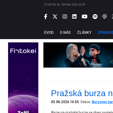
ČTVRTEK 06. SRPNA 2026 22:39
ÚVOD
O NÁS
ČLÁNKY
ZPRAVO
reklama
Pražská burza n
03.06.2026 16:55
Sekce:
Burzovní zpr
Akcie na pražské burze se dnes vyvíjely