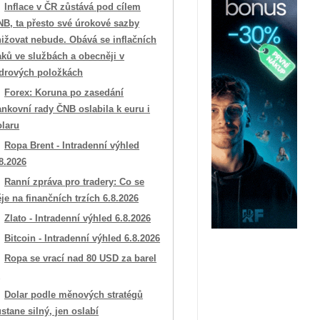
Inflace v ČR zůstává pod cílem
NB, ta přesto své úrokové sazby
ižovat nebude. Obává se inflačních
aků ve službách a obecněji v
ádrových položkách
Forex: Koruna po zasedání
nkovní rady ČNB oslabila k euru i
olaru
Ropa Brent - Intradenní výhled
8.2026
Ranní zpráva pro tradery: Co se
je na finančních trzích 6.8.2026
Zlato - Intradenní výhled 6.8.2026
Bitcoin - Intradenní výhled 6.8.2026
Ropa se vrací nad 80 USD za barel

Dolar podle měnových stratégů
stane silný, jen oslabí