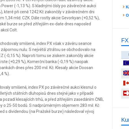
n Power (-1,13 %). S kladnými čísly po závěrečné aukci
K
), které při ceně 1242 Kč zakončily v závěrečném dni
O
m 1,34 mld. CZK. Dále rostly akcie Gevorkyan (+0,52 %),
žské burze se před zítřejším ex-date dnes naposled
kcií Colt.
FX
bchodovaly smíšeně, index PX však v závěru seance
 zápornou nulu. S největší ztrátou se obchodovalo na
 ČEZ (-0,15 %). Naproti tomu se ziskem zakončily akcie
 Erste (+0,29 %), Komerční banka (-0,19 %) naopak
bankách dnes přes 200 mil. Kč. Klesaly akcie Doosan
,4 %).
ovaly smíšeně, index PX po závěrečné aukci klesnul o
letých státních dluhopisů dnes stejně jako v případě
 pozadí klesajících trhů, a před zítřejším zasedáním ČNB,
zby o 25-50 bodů. S nadprůměrným objemem 283 mil. Kč
led s dividendou (na Pražské burze) následoval vývoj
Ku