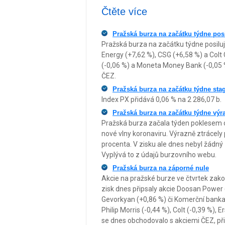
Čtěte více
Pražská burza na začátku týdne posi
Pražská burza na začátku týdne posiluj
Energy (+7,62 %), CSG (+6,58 %) a Colt 
(-0,06 %) a Moneta Money Bank (-0,05 
ČEZ.
Pražská burza na začátku týdne sta
Index PX přidává 0,06 % na 2 286,07 b.
Pražská burza na začátku týdne výra
Pražská burza začala týden poklesem 
nové vlny koronaviru. Výrazně ztrácely
procenta. V zisku ale dnes nebyl žádný 
Vyplývá to z údajů burzovního webu.
Pražská burza na záporné nule
Akcie na pražské burze ve čtvrtek zakon
zisk dnes připsaly akcie Doosan Power (
Gevorkyan (+0,86 %) či Komerční banka 
Philip Morris (-0,44 %), Colt (-0,39 %),
se dnes obchodovalo s akciemi ČEZ, při