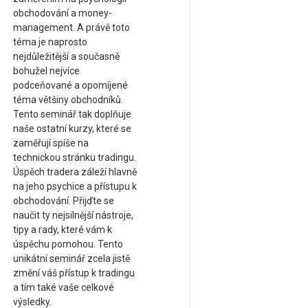
obchodování a money-
management. A právě toto
téma je naprosto
nejdůležitější a současně
bohužel nejvíce
podceňované a opomíjené
téma většiny obchodníků.
Tento seminář tak doplňuje
naše ostatní kurzy, které se
zaměřují spíše na
technickou stránku tradingu.
Úspěch tradera záleží hlavně
na jeho psychice a přístupu k
obchodování. Přijďte se
naučit ty nejsilnější nástroje,
tipy a rady, které vám k
úspěchu pomohou. Tento
unikátní seminář zcela jistě
změní váš přístup k tradingu
a tím také vaše celkové
výsledky.