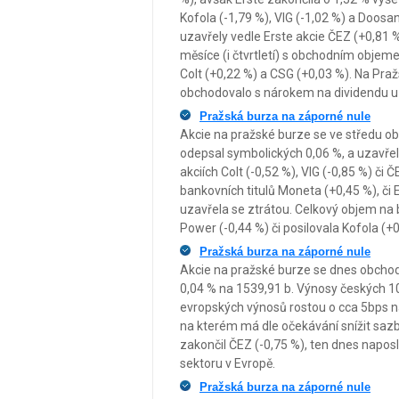
Kofola (-1,79 %), VIG (-1,02 %) a Doosa
uzavřely vedle Erste akcie ČEZ (+0,81 %
měsíce (i čtvrtletí) s obchodním objeme
Colt (+0,22 %) a CSG (+0,03 %). Na Pra
obchodovalo s nárokem na dividendu u a
Pražská burza na záporné nule
Akcie na pražské burze se ve středu o
odepsal symbolických 0,06 %, a uzavřel
akciích Colt (-0,52 %), VIG (-0,85 %) či
bankovních titulů Moneta (+0,45 %), či
uzavřela se ztrátou. Celkový objem na 
Power (-0,44 %) či posilovala Kofola (+0
Pražská burza na záporné nule
Akcie na pražské burze se dnes obchod
0,04 % na 1539,91 b. Výnosy českých 10
evropských výnosů rostou o cca 5bps na
na kterém má dle očekávání snížit sa
zakončil ČEZ (-0,75 %), ten dnes napos
sektoru v Evropě.
Pražská burza na záporné nule