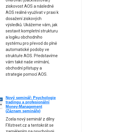
ověřovat (backtestovat)
ziskovost AOS a následně
AOS reálně využívat v praxi k
dosažení ziskových
výsledků. Ukážeme vám, jak
sestavit kompletní strukturu
a logiku obchodního
systému pro převod do plně
automatické podoby ve
struktuře AOS. Představíme
vám také naše vnímání,
obchodní přístupy a
strategie pomocí AOS.
Nový seminář: Psychologie
ne
tradingu a profesionální
am
Money-Management
(Záznam semináře)
Zcela nový seminář z dílny
FXstreet.cz a tentokrát se
zaměřením na psychologii