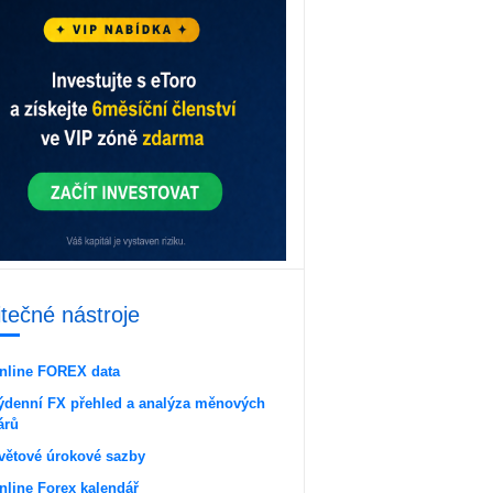
itečné nástroje
nline FOREX data
ýdenní FX přehled a analýza měnových
árů
větové úrokové sazby
nline Forex kalendář