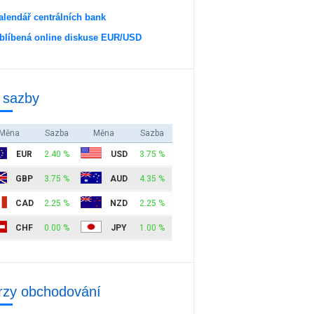
alendář centrálních bank
blíbená online diskuse EUR/USD
 sazby
Měna
Sazba
Měna
Sazba
EUR
2.40 %
USD
3.75 %
GBP
3.75 %
AUD
4.35 %
CAD
2.25 %
NZD
2.25 %
CHF
0.00 %
JPY
1.00 %
rzy obchodování