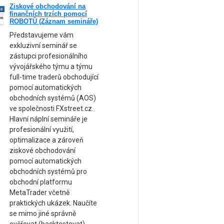
Ziskové obchodování na
ne
finančních trzích pomocí
am
ROBOTŮ (Záznam semináře)
Představujeme vám
exkluzivní seminář se
zástupci profesionálního
vývojářského týmu a týmu
full-time traderů obchodující
pomocí automatických
obchodních systémů (AOS)
ve společnosti FXstreet.cz.
Hlavní náplní semináře je
profesionální využití,
optimalizace a zároveň
ziskové obchodování
pomocí automatických
obchodních systémů pro
obchodní platformu
MetaTrader včetně
praktických ukázek. Naučíte
se mimo jiné správně