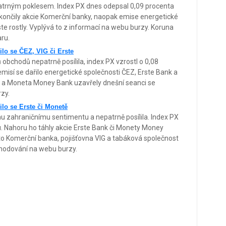
atrným poklesem. Index PX dnes odepsal 0,09 procenta
skončily akcie Komerční banky, naopak emise energetické
te rostly. Vyplývá to z informací na webu burzy. Koruna
aru.
ilo se ČEZ, VIG či Erste
bchodů nepatrně posílila, index PX vzrostl o 0,08
misí se dařilo energetické společnosti ČEZ, Erste Bank a
a a Moneta Money Bank uzavřely dnešní seanci se
rzy.
ilo se Erste či Monetě
u zahraničnímu sentimentu a nepatrně posílila. Index PX
u. Nahoru ho táhly akcie Erste Bank či Monety Money
a to Komerční banka, pojišťovna VIG a tabáková společnost
bchodování na webu burzy.