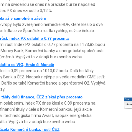
kem na dividendu se dnes na pražské burze naposled
dex PX dnes vzrostl o 0,12 %.
cela až v samotném závěru
vropy. Bylo zveřejněno německé HDP, které kleslo o dvě
. Inflace ve Španělsku rostla rychleji, než se čekalo.
růst, index PX oslabil o 0,77 procenta
í růst. Index PX oslabil o 0,77 procenta na 1173,82 bodu.
 Money Bank, Komerční banky a energetické společnosti
růměrná. Vyplývá to z údajů burzovního webu.
dařilo se VIG, Erste či Monetě
lesl o 0,09 procenta na 1010,02 bodu. Dolů ho táhly
Bank a ČEZ. Naopak nejlépe si vedla mediální CME, jejíž
ta. Dařilo se také Komerční bance a operátorovi O2. Vyplývá
zy.
 táhly dolů finance, ČEZ získal přes procento
On-li
m oslabením. Index PX dnes klesl o 0,09 procenta na
zázn
nanční tituly v čele s Komerční bankou, jejíž akcie
ila i technologická firma Avast, naopak energetická
lila. Vyplývá to z údajů burzovního webu.
rácela Komerční banka, rostl ČEZ