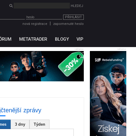
PŘIHLÁSIT
|
nová registrace
zapomenuté heslo
ÓRUM
METATRADER
BLOGY
VIP
reklama
reklama
jčtenější zprávy
nes
3 dny
Týden