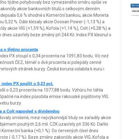
vého týdne pohybovaly bez vymezeného směru spíše ve
On-li
končily akcie bankovních titulů s celkovým denním
zázn
odepsala 0,6 % shodně s Komerční bankou, akcie Moneta
tou 0,32 %. Dále klesaly akcie Doosan Power (-1,13 %) a
ily akcie VIG (+1,59 %), Kofola (+1,14 %), Colt (+0,28 %) a
n dnes uzavřely beze změny při 244 Kč. Index PX klesnul o
a o třetinu procenta
Index PX stoupl o 0,34 procenta na 1091,83 bodu. Víc než
ečnosti ČEZ, téměř o dvě procenta si polepšily cenné
rnetových stránek burzy. Česká koruna oslabila k euru i
 index PX posílil o 0,23 pct.
ílil o 0,23 procenta na 1077,88 bodu. Vzhůru ho táhla
ačně na index působila emise rakouské pojišťovny VIG.
webu burzy.
a a Colt naposled s dividendou
valy smíšeně, mezi nejvýkonnější tituly se zařadily akcie
bjemem pouhých 2,6 mil. CZK uzavřely při 336 Kč. Dařilo
či Komerční banka (+0,1 %). Do červených čísel dnes
 Erste (-0,17 %). Beze změny zakončily akcie VIG, Kofola a