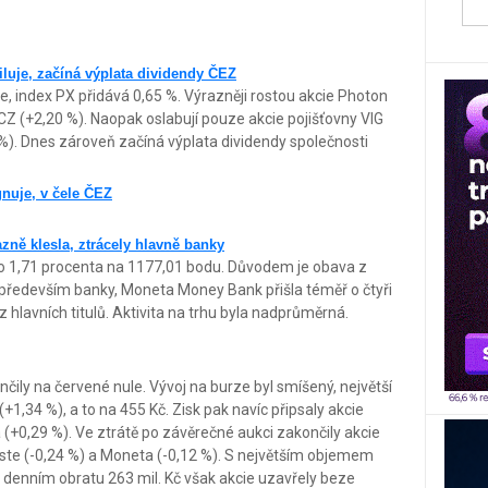
luje, začíná výplata dividendy ČEZ
e, index PX přidává 0,65 %. Výrazněji rostou akcie Photon
CZ (+2,20 %). Naopak oslabují pouze akcie pojišťovny VIG
%). Dnes zároveň začíná výplata dividendy společnosti
gnuje, v čele ČEZ
zně klesla, ztrácely hlavně banky
o 1,71 procenta na 1177,01 bodu. Důvodem je obava z
 především banky, Moneta Money Bank přišla téměř o čtyři
z hlavních titulů. Aktivita na trhu byla nadprůměrná.
čily na červené nule. Vývoj na burze byl smíšený, největší
+1,34 %), a to na 455 Kč. Zisk pak navíc připsaly akcie
(+0,29 %). Ve ztrátě po závěrečné aukci zakončily akcie
 Erste (-0,24 %) a Moneta (-0,12 %). S největším objemem
 denním obratu 263 mil. Kč však akcie uzavřely beze