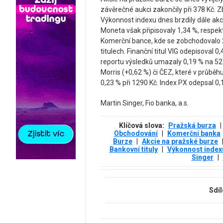
závěrečné aukci zakončily při 378 Kč. Z
Výkonnost indexu dnes brzdily dále akci
Moneta však připisovaly 1,34 %, respek
Komerční bance, kde se zobchodovalo 27
titulech. Finanční titul VIG odepisoval 0
reportu výsledků umazaly 0,19 % na 525
Morris (+0,62 %) či ČEZ, které v průbě
0,23 % při 1290 Kč. Index PX odepsal 0,
Martin Singer, Fio banka, a.s.
Klíčová slova:
Pražská burza
|
Obchodování
|
Komerční banka
Burze
|
Akcie na pražské burze
Bankovní tituly
|
Výkonnost index
Singer
|
Sdíl