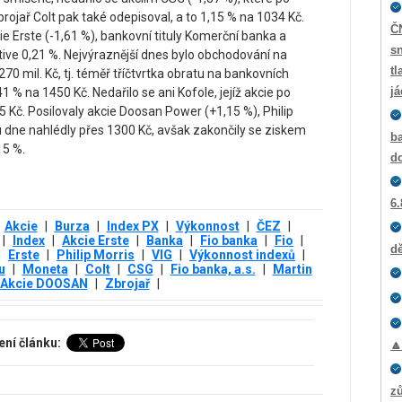
brojař Colt pak také odepisoval, a to 1,15 % na 1034 Kč.
Č
e Erste (-1,61 %), bankovní tituly Komerční banka a
sn
tive 0,21 %. Nejvýraznější dnes bylo obchodování na
tl
0 mil. Kč, tj. téměř tříčtvrtka obratu na bankovních
j
,41 % na 1450 Kč. Nedařilo se ani Kofole, jejíž akcie po
 Kč. Posilovaly akcie Doosan Power (+1,15 %), Philip
hu dne nahlédly přes 1300 Kč, avšak zakončily se ziskem
ba
15 %.
d
6.
Akcie
|
Burza
|
Index PX
|
Výkonnost
|
ČEZ
|
|
Index
|
Akcie Erste
|
Banka
|
Fio banka
|
Fio
|
dě
|
Erste
|
Philip Morris
|
VIG
|
Výkonnost indexů
|
u
|
Moneta
|
Colt
|
CSG
|
Fio banka, a.s.
|
Martin
Akcie DOOSAN
|
Zbrojař
|
ení článku:

zů