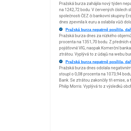
Pražská burza zahájila nový týden nep
na 1242,72 bodu. V červených číslech 
společnosti ČEZ či bankovní skupiny Ers
dnes zpevnila k euru a oslabila vůči dol
Pražská burza nepatrně posílila, dař
Pražská burza dnes za nízkého objemů o
procenta na 1351,70 bodu. Z předních e
pojišťovně VIG, naopak Komerční bank
ztrátou. Vyplývá to z údajů na webu bu
Pražská burza nepatrně posílila, dař
Pražská burza dnes odolala negativním
stoupl o 0,08 procenta na 1073,94 bod
Bank. Se ztrátou zakončily tři emise, 
Philip Morris. Vyplývá to z výsledků o