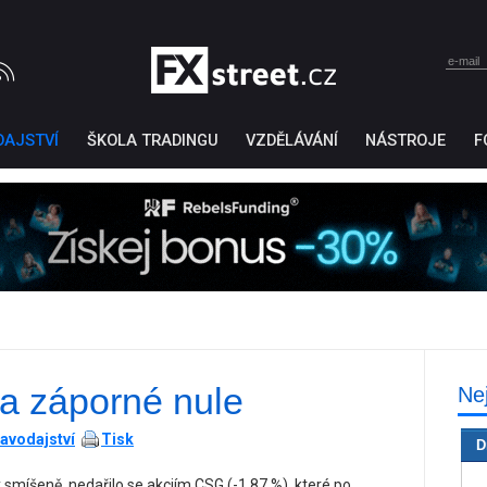
DAJSTVÍ
ŠKOLA TRADINGU
VZDĚLÁVÁNÍ
NÁSTROJE
F
a záporné nule
Ne
Ticker Tape
by TradingView
avodajství
Tisk
D
 smíšeně, nedařilo se akciím CSG (-1,87 %), které po