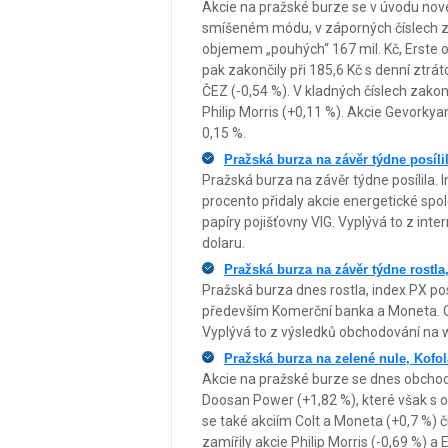
Akcie na pražské burze se v úvodu no
smíšeném módu, v záporných číslech za
objemem „pouhých“ 167 mil. Kč, Erste 
pak zakončily při 185,6 Kč s denní ztrá
ČEZ (-0,54 %). V kladných číslech zakonč
Philip Morris (+0,11 %). Akcie Gevorkya
0,15 %.
Pražská burza na závěr týdne posílil
Pražská burza na závěr týdne posílila. 
procento přidaly akcie energetické spol
papíry pojišťovny VIG. Vyplývá to z inte
dolaru.
Pražská burza na závěr týdne rostla,
Pražská burza dnes rostla, index PX pos
především Komerční banka a Moneta. Op
Vyplývá to z výsledků obchodování na 
Pražská burza na zelené nule, Kofol
Akcie na pražské burze se dnes obchodo
Doosan Power (+1,82 %), které však s o
se také akciím Colt a Moneta (+0,7 %) 
zamířily akcie Philip Morris (-0,69 %) a