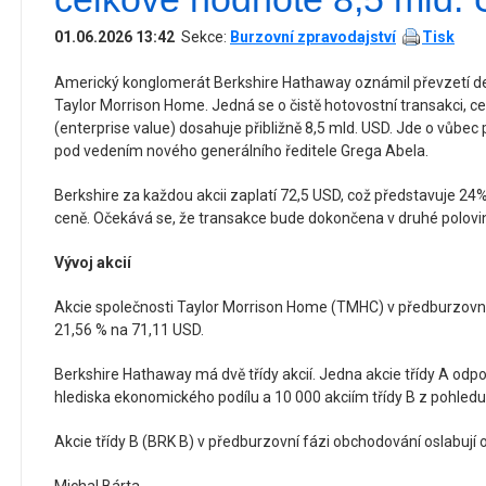
01.06.2026 13:42
Sekce:
Burzovní zpravodajství
Tisk
Americký konglomerát Berkshire Hathaway oznámil převzetí de
Taylor Morrison Home. Jedná se o čistě hotovostní transakci, 
(enterprise value) dosahuje přibližně 8,5 mld. USD. Jde o vůbec p
pod vedením nového generálního ředitele Grega Abela.
Berkshire za každou akcii zaplatí 72,5 USD, což představuje 24%
ceně. Očekává se, že transakce bude dokončena v druhé polovi
Vývoj akcií
Akcie společnosti Taylor Morrison Home (TMHC) v předburzovní 
21,56 % na 71,11 USD.
Berkshire Hathaway má dvě třídy akcií. Jedna akcie třídy A odpo
hlediska ekonomického podílu a 10 000 akciím třídy B z pohledu
Akcie třídy B (BRK B) v předburzovní fázi obchodování oslabují 