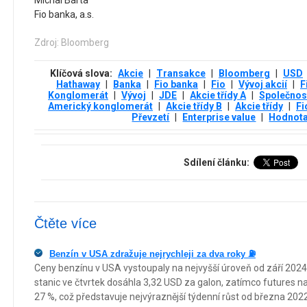
Michal Bárta
Fio banka, a.s.
Zdroj: Bloomberg
Klíčová slova:
Akcie
|
Transakce
|
Bloomberg
|
USD
Hathaway
|
Banka
|
Fio banka
|
Fio
|
Vývoj akcií
|
F
Konglomerát
|
Vývoj
|
JDE
|
Akcie třídy A
|
Společnos
Americký konglomerát
|
Akcie třídy B
|
Akcie třídy
|
Fi
Převzetí
|
Enterprise value
|
Hodnota
Sdílení článku:
Čtěte více
Benzín v USA zdražuje nejrychleji za dva roky ⛽
Ceny benzínu v USA vystoupaly na nejvyšší úroveň od září 202
stanic ve čtvrtek dosáhla 3,32 USD za galon, zatímco futures na 
27 %, což představuje nejvýraznější týdenní růst od března 2022