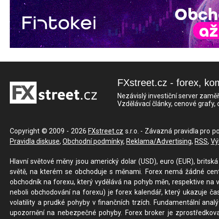
FXstreet.cz - forex, ko
Nezávislý investiční server zaměř
Vzdělávací články, cenové grafy,
Copyright © 2009 - 2026
FXstreet.cz
s.r.o. - Závazná pravidla pro p
Pravidla diskuse
,
Obchodní podmínky
,
Reklama/Advertising
,
RSS
,
Vý
Hlavní světové měny jsou americký dolar (USD), euro (EUR), britská 
světě, na kterém se obchoduje s měnami. Forex nemá žádné centrál
obchodník na forexu, který vydělává na pohyb měn, respektive na v
neboli obchodování na forexu) je forex kalendář, který ukazuje č
volatility a prudké pohyby v finančních trzích. Fundamentální ana
upozornění na nebezpečné pohyby. Forex broker je zprostředkov