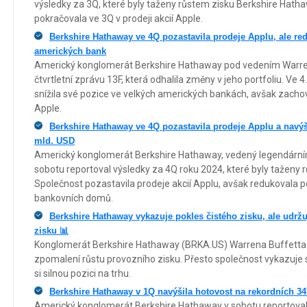
výsledky za 3Q, které byly taženy růstem zisku Berkshire Hath
pokračovala ve 3Q v prodeji akcií Apple.
Berkshire Hathaway ve 4Q pozastavila prodeje Applu, ale re
amerických bank
Americký konglomerát Berkshire Hathaway pod vedením Warrena
čtvrtletní zprávu 13F, která odhalila změny v jeho portfoliu. Ve 4
snížila své pozice ve velkých amerických bankách, avšak zachoval
Apple.
Berkshire Hathaway ve 4Q pozastavila prodeje Applu a navýš
mld. USD
Americký konglomerát Berkshire Hathaway, vedený legendárn
sobotu reportoval výsledky za 4Q roku 2024, které byly taženy 
Společnost pozastavila prodeje akcií Applu, avšak redukovala 
bankovních domů.
Berkshire Hathaway vykazuje pokles čistého zisku, ale udržu
zisku 📊
Konglomerát Berkshire Hathaway (BRKA.US) Warrena Buffetta o
zpomalení růstu provozního zisku. Přesto společnost vykazuje so
si silnou pozici na trhu.
Berkshire Hathaway v 1Q navýšila hotovost na rekordních 3
Americký konglomerát Berkshire Hathaway v sobotu reportoval v