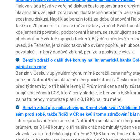
Fialova vláda bývá ve veřejné diskusi často spojována s drahý
hlavně s tím, že jejich zdražování dostatečně nebránila. Jenže 
scestnou diskusi. Například benzin totiž za dobu úřadování Fialo
takřka o 20 procent. To se ale může už brzy změnit. Kvůli hous
kde jemenští povstalci, podporovaní Íránem, se stupňujícím se
obchodní lodě včetně ropných tankerů. Bílý dům předevčírem n
uvedl, že Teherán, jenž něco takového ovšem popírá, je hlubo
povstalců, jimž prý dodává zbraně, peníze a poskytuje výcvik.
Benzín zdraží o další dvě koruny na litr, americká banka 
nárůst cen ropy
Benzin v Česku v uplynulém týdnu mírně zdražil, cena nafty sta
benzinu Natural 95 se aktuálně u čerpacích stanic v Česku prod
před týdnem byl o tři haléře levnější. Průměrná cena nafty zůstal
údajů společnosti CCS, která ceny sleduje, je benzin o 5,35 koru
za naftu tehdy motoristé platili o 3,18 Kč na litru méně.
Benzín zdražuje, nafta zlevňuje. Kreml však kvůli Vrběticím
sám proti sobě, takže řidiči v ČR se kvůli tomu zdražování bát 
Litr nejprodávanějšího benzinu Natural 95 se aktuálně u čerpací
průměru za 31,48 koruny, o tři haléře dráž než minulý týden ve 
zlevnila, za litr teď řidiči dají průměrně 29,53 koruny. Podle úda