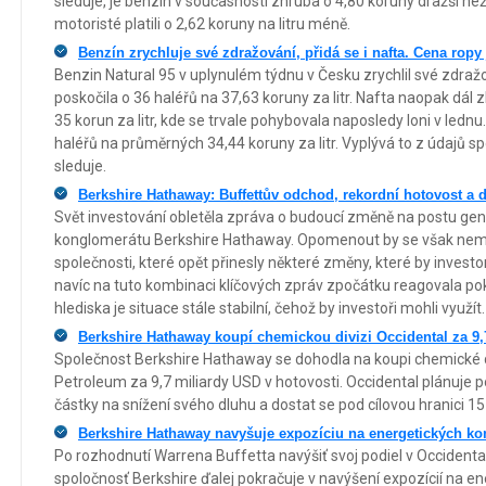
sleduje, je benzin v současnosti zhruba o 4,80 koruny dražší n
motoristé platili o 2,62 koruny na litru méně.
Benzín zrychluje své zdražování, přidá se i nafta. Cena rop
Benzin Natural 95 v uplynulém týdnu v Česku zrychlil své zdra
poskočila o 36 haléřů na 37,63 koruny za litr. Nafta naopak dál z
35 korun za litr, kde se trvale pohybovala naposledy loni v lednu.
haléřů na průměrných 34,44 koruny za litr. Vyplývá to z údajů s
sleduje.
Berkshire Hathaway: Buffettův odchod, rekordní hotovost a d
Svět investování obletěla zpráva o budoucí změně na postu ge
konglomerátu Berkshire Hathaway. Opomenout by se však neměly
společnosti, které opět přinesly některé změny, které by invest
navíc na tuto kombinaci klíčových zpráv zpočátku reagovala p
hlediska je situace stále stabilní, čehož by investoři mohli využít.
Berkshire Hathaway koupí chemickou divizi Occidental za 9
Společnost Berkshire Hathaway se dohodla na koupi chemické
Petroleum za 9,7 miliardy USD v hotovosti. Occidental plánuje po
částky na snížení svého dluhu a dostat se pod cílovou hranici 15
Berkshire Hathaway navyšuje expozíciu na energetických k
Po rozhodnutí Warrena Buffetta navýšiť svoj podiel v Occident
spoločnosť Berkshire ďalej pokračuje v navýšení expozícií na e