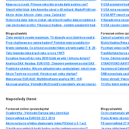
Káva na rozcestí. Přinese rekordní úroda další pokles cen?
V USA průměrný hod
Stvořil elitní klub, kde Ameriku obral o 65 miliard. Madoff řídil největší Ponzi dějin
V USA míra nezaměs
Akcie, dolar, bitcoin, zlato, ropa: Začíná to!
V USA NFP report z
Historická data, kde je získat, jak připojit svého data providera do MultiCharts a proč je budeme potřebovat? (4. díl)
V Kanadě míra neza
Jak obchodují profíci: Fibonacci trading - systém úspěšných traderů
V USA zásoby zemní
Blogy uživatelů
Forexové online zp
Zlato vyráží k novým maximům: Tři důvody, proč žlutý kov opět dominuje
Prop challenge pro swing tradery? Fintokei mění pravidla hry
Nízká hladina Rýna 
Krypto šeptanda: Co přinesl poslední týden v kryptosvětě (7. 8. 2026)
Pozitivní vývoj na Wa
Tato legenda čeká krach jako v roce 1987!
Frankfurtská burza 
Dosáhne SpaceX do roku 2030 tržeb ve výši 1 bilionu dolarů?
Analýza DAX, Nasdaq, EUR/USD: Zlepšený sentiment poslal DAX na nová maxima
Praktické okénko: Bitcoin aktuálně jako spekulativní, nikoli investiční aktivum
Akcie Tesly na rozcestí: Výrobce aut, nebo startup?
Měnový pár EUR/AUD: Multitimeframe analýza (W1–H4)
Denní shrnutí: Výpro
Akciová analýza: Výsledky McDonald’s nepotěšily, ale ani neurazily. Jakou vizi společnost prezentovala?
Tři trhy, které sledo
Naposledy čtené:
Forexové online zpravodajství
Blogy uživatelů
Ozvěny trhu - Východní Evropa jako černý kůň
Denný výhľad na EURUSD 22.3.2016
Prečo Krypto skončí
Akcie na burze v týdnu stagnovaly, index PX klesl o 0,1 pct.
FX ranný výhľad 27.
O kolik procentních bodů budou sazby zvýšeny v prosinci?
Je ropa stále levná?