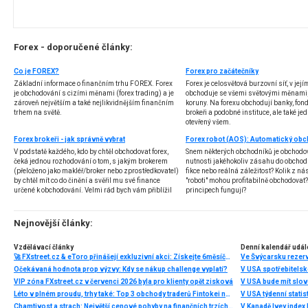
Forex - doporučené články:
Co je FOREX?
Forex pro začátečníky
Základní informace o finančním trhu FOREX. Forex
Forex je celosvětová burzovní síť, v jej
je obchodování s cizími měnami (forex trading) a je
obchoduje se všemi světovými měnami,
zároveň největším a také nejlikvidnějším finančním
koruny. Na forexu obchodují banky, fondy
trhem na světě.
brokeři a podobné instituce, ale také jedn
otevřený všem.
Forex brokeři - jak správně vybrat
V podstatě každého, kdo by chtěl obchodovat forex,
Snem některých obchodníků je obchodo
čeká jednou rozhodování o tom, s jakým brokerem
nutnosti jakéhokoliv zásahu do obchod
(přeloženo jako makléř/broker nebo zprostředkovatel)
fikce nebo reálná záležitost? Kolik z nás
by chtěl mít co do činění a svěřil mu své finance
"roboti" mohou profitabilně obchodovat
určené k obchodování. Velmi rád bych vám přiblížil
principech fungují?
problematiku výběru brokera, rozdíl mezi
jednotlivými typy brokerů a v neposlední řadě uvedu
několik příkladů nejznámějších z nich.
Nejnovější články:
Vzdělávací články
Denní kalendář udál
🚀 FXstreet.cz & eToro přinášejí exkluzivní akci: Získejte 6měsíční členství ve VIP zóně ZDARMA
Ve Švýcarsku rezer
Očekávaná hodnota prop výzvy: Kdy se nákup challenge vyplatí?
V USA spotřebitelsk
VIP zóna FXstreet.cz v červenci 2026 byla pro klienty opět zisková
V USA bude mít slo
Léto v plném proudu, trhy také: Top 3 obchody traderů Fintokei na indexech a zlatě
V USA týdenní statist
Chamtivost a strach: Největší cenové pohyby na finančních trzích (červenec 2026)
V Kanadě Ivey index