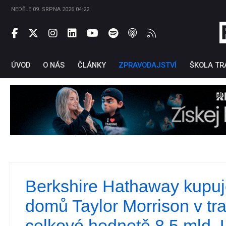
NEDĚLE 09. SRPNA 2026 04:22
ÚVOD
O NÁS
ČLÁNKY
ZPRAVODAJSTVÍ
ŠKOLA TR
Berkshire Hathaway kupuje
Ti
domů Taylor Morrison v tr
celkové hodnotě 8,5 mld.