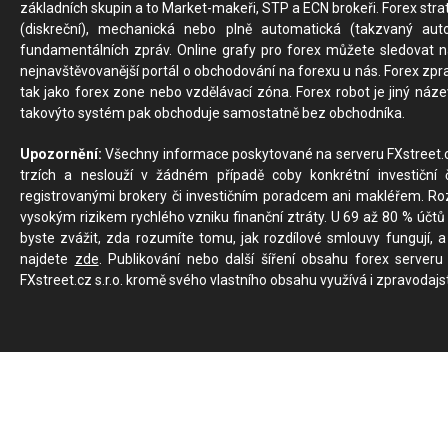
základních skupin a to Market-makeři, STP a ECN brokeři. Forex stra
(diskreční), mechanická nebo plně automatická (takzvaný aut
fundamentálních zpráv. Online grafy pro forex můžete sledovat na 
nejnavštěvovanější portál o obchodování na forexu u nás. Forex zprav
tak jako forex zone nebo vzdělávací zóna. Forex robot je jiný náz
takovýto systém pak obchoduje samostatně bez obchodníka.
Upozornění:
Všechny informace poskytované na serveru FXstreet.cz
trzích a neslouží v žádném případě coby konkrétní investiční č
registrovanými brokery či investičním poradcem ani makléřem. Rozd
vysokým rizikem rychlého vzniku finanční ztráty. U 69 až 80 % účtů 
byste zvážit, zda rozumíte tomu, jak rozdílové smlouvy fungují, a
najdete
zde
. Publikování nebo další šíření obsahu forex serveru
FXstreet.cz s.r.o. kromě svého vlastního obsahu využívá i zpravodajs