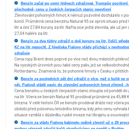
Benzín začal po osmi týdnech zdražovat. Trumpův pozitivní t
přechodně, cenu u českých čerpacích stanic neovlivní
Zlevňování pohonných hmot, k němuž pozvolně docházelo v po
končí. Průměrná cena benzínu Natural 95 se oproti situaci před
litr a činí 27,84 koruny za litr. Nafta sice ještě zlevnila, ale už jen 
27,04 haléře za litr.
Benzín za dva týdny zdražil o dvě koruny na litr, řidiči stře
Kč na litr nepocítí. Z hlediska Fialovy vlády přichází v nevhodn
zdražuje
Cena ropy Brent dnes poprvé po více než dvou měsících překroči
Na vysokých úrovních jsou také ceny paliv, jež se velkoobchodně
Rotterdamu. Znamená to, že pohonné hmoty v Česku v příštích 
Benzín za posledních pět dní zdražil o více, než o kolik se 
něj. Fialově vládě navíc do zlevnění pohonných hmot zřejmě „h
Cena benzínu u českých čerpacích stanic stoupla od pondělí do 
na litr. Včera se benzín Natural 95 prodával průměrně za 45,88 K
března. V celé historii ČR se benzín prodával dráže než včera po
období před polovinou letošního března, kdy jeho cenu vyhnala
situace vzniklá v důsledku ruské invaze na Ukrajinu a související
Benzin za vlády Fialova kabinetu reálně zlevnil už o 20 pr
mohou výrazně zdražit kvůli stupňujícímu se napětí v Rudém