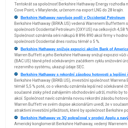
Tentokrát sa spoločnosť Berkshire Hathaway Energy rozhodla na
Cove Point, v Marylende, určenom na export LNG do 28 krajín.
Berkshire Hathaway navyšuje podíl v Occidental Petroleum
Berkshire Hathaway (BRKA.US) vedená Warrenem Buffettem se r
společnosti Occidental Petroleum (OXY.US) na celkových 4,58 %
Společnost oznámila sérii nákupů 8 896 890 akcií firmy v hodno
společnosti Occidental dnes rostou téměř o 5 %.
Berkshire Hathaway snižuje expozici akciím Bank of America
Warren Buffett a jeho Berkshire Hathaway snižují expozici vůči
(BAC.US) těsně před očekávaným začátkem cyklu snižování úr
rezervního systému, ukazují údaje SEC.
Berkshire Hathaway s rekordní zásobou hotovosti a lepšími č
Berkshire Hathaway (BRKB.US), investiční společnost Warrena B
téměř 5,5 % poté, co o víkendu oznámila lepší než očekávané čtv
současné zisky před zahájením obchodování udrží, mohlo by to
akcií. Společnost navíc oznámila novou rekordní zásobu hotovost
Warren Buffett ve svém dopise akcionářům uvedl, že v současn
atraktivní investiční příležitosti, které by společnost Berkshire
Berkshire Hathaway ve 3Q pokračoval v prodeji Applu a navý
Americký konglomerát Berkshire Hathaway, vedený Warrenem B