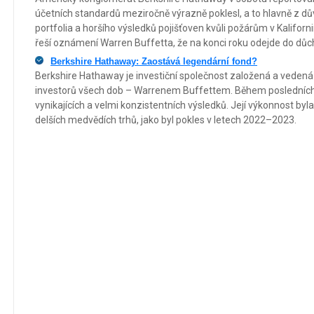
účetních standardů meziročně výrazně poklesl, a to hlavně z dů
portfolia a horšího výsledků pojišťoven kvůli požárům v Kaliforni
řeší oznámení Warren Buffetta, že na konci roku odejde do důc
Berkshire Hathaway: Zaostává legendární fond?
Berkshire Hathaway je investiční společnost založená a vedená
investorů všech dob – Warrenem Buffettem. Během posledních 
vynikajících a velmi konzistentních výsledků. Její výkonnost by
delších medvědích trhů, jako byl pokles v letech 2022–2023.