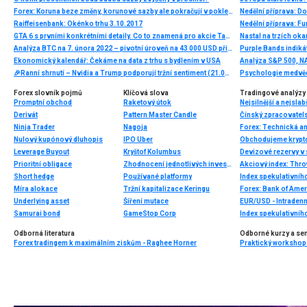
Forex: Koruna beze změny, korunové sazby ale pokračují v poklesu
Nedělní příprava: D
Raiffeisenbank: Okénko trhu 3.10.2017
Nedělní příprava: F
GTA 6 s prvními konkrétními detaily. Co to znamená pro akcie Take-Two Interactive?
Nastal na trzích ok
Analýza BTC na 7. února 2022 – pivotní úroveň na 43 000 USD při testu
Ekonomický kalendář: Čekáme na data z trhu s bydlením v USA
🎉Ranní shrnutí – Nvidia a Trump podporují tržní sentiment (21.05.2026)
Forex slovník pojmů
Klíčová slova
Tradingové analýzy 
Promptní obchod
Raketový útok
Nejsilnější a nejsla
Derivát
Pattern Master Candle
Čínský zpracovatels
Ninja Trader
Nagoja
Forex: Technická a
Nulový kupónový dluhopis
IPO Uber
Leverage Buyout
Kryštof Kolumbus
Devizové rezervy v 
Prioritní obligace
Zhodnocení jednotlivých investic
Akciový index: Thro
Short hedge
Používané platformy
Index spekulativníh
Míra alokace
Tržní kapitalizace Keringu
Forex: Bank of Amer
Underlying asset
Šíření mutace
EUR/USD - Intradenn
Samurai bond
GameStop Corp
Index spekulativníh
Odborná literatura
Odborné kurzy a se
Forex tradingem k maximálním ziskům - Raghee Horner