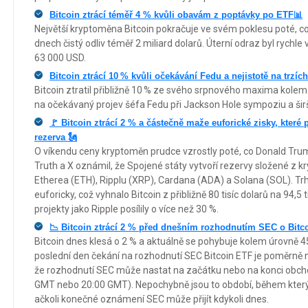
Bitcoin ztrácí téměř 4 % kvůli obavám z poptávky po ETF📊
Největší kryptoměna Bitcoin pokračuje ve svém poklesu poté, 
dnech čistý odliv téměř 2 miliard dolarů. Úterní odraz byl rychl
63 000 USD.
Bitcoin ztrácí 10 % kvůli očekávání Fedu a nejistotě na trzích
Bitcoin ztratil přibližně 10 % ze svého srpnového maxima kolem
na očekávaný projev šéfa Fedu při Jackson Hole sympoziu a ši
🚩 Bitcoin ztrácí 2 % a částečně maže euforické zisky, kter
rezerva 🗽
O víkendu ceny kryptoměn prudce vzrostly poté, co Donald Trump
Truth a X oznámil, že Spojené státy vytvoří rezervy složené z k
Etherea (ETH), Ripplu (XRP), Cardana (ADA) a Solana (SOL). Trh
euforicky, což vyhnalo Bitcoin z přibližně 80 tisíc dolarů na 94,5
projekty jako Ripple posílily o více než 30 %.
📉 Bitcoin ztrácí 2 % před dnešním rozhodnutím SEC o Bitc
Bitcoin dnes klesá o 2 % a aktuálně se pohybuje kolem úrovně 45
poslední den čekání na rozhodnutí SEC Bitcoin ETF je poměrně n
že rozhodnutí SEC může nastat na začátku nebo na konci obch
GMT nebo 20:00 GMT). Nepochybně jsou to období, během kterých
ačkoli konečné oznámení SEC může přijít kdykoli dnes.