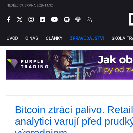
NEDĚLE 09. SRPNA 2026 14:32
ÚVOD
O NÁS
ČLÁNKY
ZPRAVODAJSTVÍ
ŠKOLA TR
Bitcoin ztrácí palivo. Retai
Ti
analytici varují před prud
výprodejem