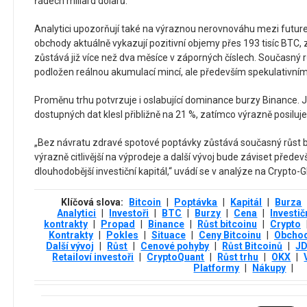
řádech miliard dolarů.
Analytici upozorňují také na výraznou nerovnováhu mezi futur
obchody aktuálně vykazují pozitivní objemy přes 193 tisíc BTC
zůstává již více než dva měsíce v záporných číslech. Současný r
podložen reálnou akumulací mincí, ale především spekulativním
Proměnu trhu potvrzuje i oslabující dominance burzy Binance. Je
dostupných dat klesl přibližně na 21 %, zatímco výrazně posilu
„Bez návratu zdravé spotové poptávky zůstává současný růst bit
výrazně citlivější na výprodeje a další vývoj bude záviset předev
dlouhodobější investiční kapitál,“ uvádí se v analýze na Crypto-
Klíčová slova:
Bitcoin
|
Poptávka
|
Kapitál
|
Burza
Analytici
|
Investoři
|
BTC
|
Burzy
|
Cena
|
Investič
kontrakty
|
Propad
|
Binance
|
Růst bitcoinu
|
Crypto
Kontrakty
|
Pokles
|
Situace
|
Ceny Bitcoinu
|
Obcho
Další vývoj
|
Růst
|
Cenové pohyby
|
Růst Bitcoinů
|
J
Retailoví investoři
|
CryptoQuant
|
Růst trhu
|
OKX
|
Platformy
|
Nákupy
|