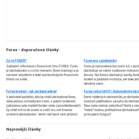
Forex - doporučené články:
Co je FOREX?
Forex pro začátečníky
Základní informace o finančním trhu FOREX. Forex
Forex je celosvětová burzovní síť, v jej
je obchodování s cizími měnami (forex trading) a je
obchoduje se všemi světovými měnami,
zároveň největším a také nejlikvidnějším finančním
koruny. Na forexu obchodují banky, fondy
trhem na světě.
brokeři a podobné instituce, ale také jedn
otevřený všem.
Forex brokeři - jak správně vybrat
V podstatě každého, kdo by chtěl obchodovat forex,
Snem některých obchodníků je obchodo
čeká jednou rozhodování o tom, s jakým brokerem
nutnosti jakéhokoliv zásahu do obchod
(přeloženo jako makléř/broker nebo zprostředkovatel)
fikce nebo reálná záležitost? Kolik z nás
by chtěl mít co do činění a svěřil mu své finance
"roboti" mohou profitabilně obchodovat
určené k obchodování. Velmi rád bych vám přiblížil
principech fungují?
problematiku výběru brokera, rozdíl mezi
jednotlivými typy brokerů a v neposlední řadě uvedu
několik příkladů nejznámějších z nich.
Nejnovější články: