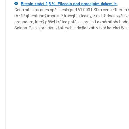
Bitcoin ztrácí 2,5 %. Filecoin pod prodejním tlakem 📉
Cena bitcoinu dnes opět klesla pod 51 000 USD a cena Etherea
rozšiřují sestupný impuls. Ztrácejí i altcoiny, z nichž dnes vyčnív
propadem, který přišel krátce poté, co projekt oznámil obchodn
Solana. Palivo pro růst však rychle došlo tváří v tvář korekci Wal