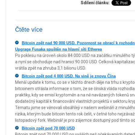
Sdílení článku:
Čtěte více
Bitcoin zpět nad 90 000 USD. Pozornost se obrací k rozhodn
Upgrage Fusaka spuštěn na hlavní síti Etherea
Po poklesu na úroveň okolo 84 000 USD na začátku minulého týd
a nyní se obchoduje nad hranicí 90 000 USD. Celková kapitaliz
vrátila zpět na zhruba 3,1 bilionu USD.
Bitcoin zpět pod 4 000 USD. Na vině je znovu Čína
Menší update k tomu, co se v těchto dnech děje na trhu s kry
bitcoinem otřásla informace o tom, že se čínská vláda rozhodl
praktiky, kdy se emisí kryptoměn a na ně navázaných tokenů sna
dodatečný kapitál k financování vlastních projektů v sektoru kryp
Tématu jsme se věnovali obsáhleji v našem webináři z minulého t
rizika, kterým bude bitcoin tento rok čelit, v četně toho nejzáv
listopadový fork. Webinář je pro zájemce dostupný pod tímto 
Bitcoin zpět pod 70 000 USD
Bitcoin zpět pod 70 000 USD po vyšších než očekávaných datec