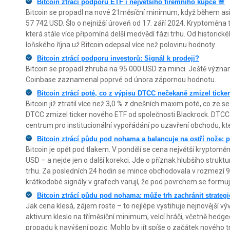
Bitcoin ztrácí podporu ETF i největšího firemního kupce 🚨
Bitcoin se propadl na nové 21měsíční minimum, když během asi
57 742 USD. Šlo o nejnižší úroveň od 17. září 2024. Kryptoměna 
která stále více připomíná delší medvědí fázi trhu. Od histori
loňského října už Bitcoin odepsal více než polovinu hodnoty.
Bitcoin ztrácí podporu investorů: Signál k prodeji?
Bitcoin se propadl zhruba na 95 000 USD za minci. Ještě význam
Coinbase zaznamenal poprvé od února zápornou hodnotu.
Bitcoin ztrácí poté, co z výpisu DTCC nečekaně zmizel ticke
Bitcoin již ztratil více než 3,0 % z dnešních maxim poté, co z
DTCC zmizel ticker nového ETF od společnosti Blackrock. DTCC s
centrum pro institucionální vypořádání po uzavření obchodu, kt
Bitcoin ztrácí půdu pod nohama a balancuje na ostří nože: 
Bitcoin je opět pod tlakem. V pondělí se cena největší kryptomě
USD – a nejde jen o další korekci. Jde o příznak hlubšího struk
trhu. Za posledních 24 hodin se mince obchodovala v rozmezí 
krátkodobé signály v grafech varují, že pod povrchem se formuj
Bitcoin ztrácí půdu pod nohama: může trh zachránit strategi
Jak cena klesá, zájem roste – to nejlépe vystihuje nejnovější výv
aktivum kleslo na tříměsíční minimum, velcí hráči, včetně hedge
propadu k navýšení pozic. Mohlo by jít spíše o začátek nového 