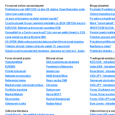
Forexové online zpravodajství
Blogy uživatelů
Přehled pro pár GBP/USD ze dne 24. dubna. Dave Ramsden očekává zpomalení inflace
Ceny ropy opět rostou
Je euro připraveno na další snížení sazeb?
Po válce je každý g
Czechoslovak Group zveřejnil výsledky za 2024, EBITDA meziročně vzrostla o 146 %
Které “černé labutě
EUR/USD: Náhled na březnové zasedání ECB
Čerpadláři to s Čechy zase koulí? Litr ropy ve světě zlevnil o 2,50 Kč, ale litr nafty v ČR ve stejné době zdražil o více než 1 Kč
Purple Levels indiká
Long signál na akcie Boeing (BA)
Fintokei spojuje s
US OPEN: Makroekonomická data posílají trhy na nová maxima
Prázdninový Bitcoin
Týdenní shrnutí: Indexy ztrácely, pátek 13. nepomohl
Kapitulace zlata?
Úskalí nové hospodářské strategie, staneme se zemí pro „budoucnost“?
Forex slovník pojmů
Klíčová slova
Tradingové analýzy 
Overweighted
DAX scalpingová strategie
NZD/USD - Intradenn
EURIBID
Pandemie v Německu
Index DAX - Intraden
Pohyb hotovosti
Ideální čas
Ropa Brent - Intrad
Náklady na transakci
RAM Global Mine
USD/JPY - Intradenn
Referenční měna
Repo sazba ČNB
Swingové obchodov
Market order (obchodní příkaz za tržní cenu)
Chromex
USD/JPY - Intradenn
Portfolio tracking
Dukascopy
Forex: Dočkáme se
Market Makeři
Akcie MSFT
Ekonomika
Rachel Reevesová
Forex: USD/JPY a dal
Odvrácení rizika
Radan Hanzl
Dow Jones - Intrade
Odborná literatura
Odborné kurzy a se
Crash Proof - Jak vydělat v době recese
Exkluzivní VIP semi