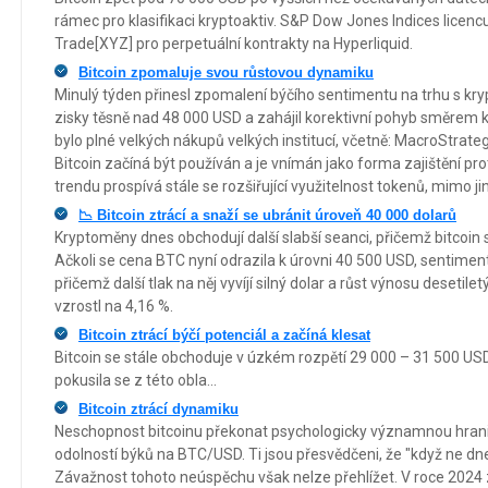
rámec pro klasifikaci kryptoaktiv. S&P Dow Jones Indices licenc
Trade[XYZ] pro perpetuální kontrakty na Hyperliquid.
Bitcoin zpomaluje svou růstovou dynamiku
Minulý týden přinesl zpomalení býčího sentimentu na trhu s kry
zisky těsně nad 48 000 USD a zahájil korektivní pohyb směrem 
bylo plné velkých nákupů velkých institucí, včetně: MacroStrat
Bitcoin začíná být používán a je vnímán jako forma zajištění p
trendu prospívá stále se rozšiřující využitelnost tokenů, mimo j
📉 Bitcoin ztrácí a snaží se ubránit úroveň 40 000 dolarů
Kryptoměny dnes obchodují další slabší seanci, přičemž bitcoin s
Ačkoli se cena BTC nyní odrazila k úrovni 40 500 USD, sentime
přičemž další tlak na něj vyvíjí silný dolar a růst výnosu desetile
vzrostl na 4,16 %.
Bitcoin ztrácí býčí potenciál a začíná klesat
Bitcoin se stále obchoduje v úzkém rozpětí 29 000 – 31 500 USD
pokusila se z této obla...
Bitcoin ztrácí dynamiku
Neschopnost bitcoinu překonat psychologicky významnou hrani
odolností býků na BTC/USD. Ti jsou přesvědčeni, že "když ne dnes
Závažnost tohoto neúspěchu však nelze přehlížet. V roce 2024