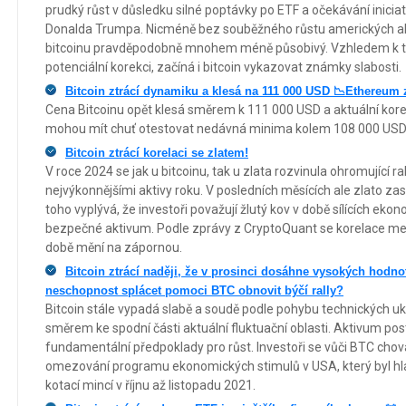
prudký růst v důsledku silné poptávky po ETF a očekávání iniciat
Donalda Trumpa. Nicméně bez souběžného růstu amerických ak
bitcoinu pravděpodobně mnohem méně působivý. Vzhledem k to
potenciální korekci, začíná i bitcoin vykazovat známky slabosti.
Bitcoin ztrácí dynamiku a klesá na 111 000 USD 📉Ethereum 
Cena Bitcoinu opět klesá směrem k 111 000 USD a aktuální kor
mohou mít chuť otestovat nedávná minima kolem 108 000 USD
Bitcoin ztrácí korelaci se zlatem!
V roce 2024 se jak u bitcoinu, tak u zlata rozvinula ohromující ral
nejvýkonnějšími aktivy roku. V posledních měsících ale zlato zas
toho vyplývá, že investoři považují žlutý kov v době sílících ek
bezpečné aktivum. Podle zprávy z CryptoQuant se korelace mez
době mění na zápornou.
Bitcoin ztrácí naději, že v prosinci dosáhne vysokých hodn
neschopnost splácet pomoci BTC obnovit býčí rally?
Bitcoin stále vypadá slabě a soudě podle pohybu technických u
směrem ke spodní části aktuální fluktuační oblasti. Aktivum pos
fundamentální předpoklady pro růst. Investoři se vůči BTC chov
omezování programu ekonomických stimulů v USA, který byl hl
kotací mincí v říjnu až listopadu 2021.