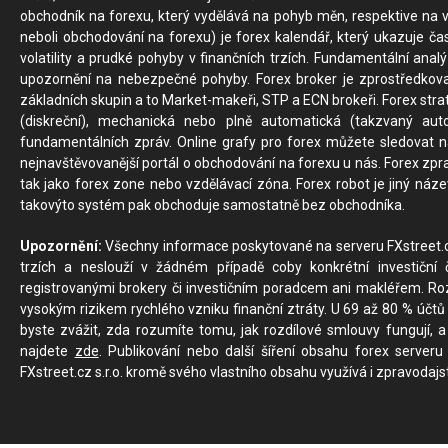
obchodník na forexu, který vydělává na pohyb měn, respektive na v
neboli obchodování na forexu) je forex kalendář, který ukazuje č
volatility a prudké pohyby v finančních trzích. Fundamentální ana
upozornění na nebezpečné pohyby. Forex broker je zprostředkov
základních skupin a to Market-makeři, STP a ECN brokeři. Forex stra
(diskreční), mechanická nebo plně automatická (takzvaný aut
fundamentálních zpráv. Online grafy pro forex můžete sledovat na 
nejnavštěvovanější portál o obchodování na forexu u nás. Forex zprav
tak jako forex zone nebo vzdělávací zóna. Forex robot je jiný náz
takovýto systém pak obchoduje samostatně bez obchodníka.
Upozornění:
Všechny informace poskytované na serveru FXstreet.cz
trzích a neslouží v žádném případě coby konkrétní investiční č
registrovanými brokery či investičním poradcem ani makléřem. Rozd
vysokým rizikem rychlého vzniku finanční ztráty. U 69 až 80 % účtů 
byste zvážit, zda rozumíte tomu, jak rozdílové smlouvy fungují, a
najdete
zde
. Publikování nebo další šíření obsahu forex serveru
FXstreet.cz s.r.o. kromě svého vlastního obsahu využívá i zpravodajs