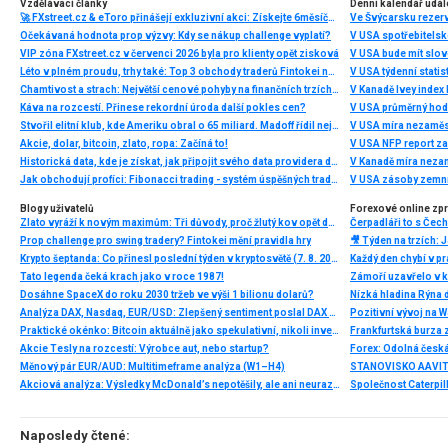
Vzdělávací články
Denní kalendář udál
🚀 FXstreet.cz & eToro přinášejí exkluzivní akci: Získejte 6měsíční členství ve VIP zóně ZDARMA
Ve Švýcarsku rezer
Očekávaná hodnota prop výzvy: Kdy se nákup challenge vyplatí?
V USA spotřebitelsk
VIP zóna FXstreet.cz v červenci 2026 byla pro klienty opět zisková
V USA bude mít slo
Léto v plném proudu, trhy také: Top 3 obchody traderů Fintokei na indexech a zlatě
V USA týdenní statist
Chamtivost a strach: Největší cenové pohyby na finančních trzích (červenec 2026)
V Kanadě Ivey index
Káva na rozcestí. Přinese rekordní úroda další pokles cen?
V USA průměrný hod
Stvořil elitní klub, kde Ameriku obral o 65 miliard. Madoff řídil největší Ponzi dějin
V USA míra nezaměs
Akcie, dolar, bitcoin, zlato, ropa: Začíná to!
V USA NFP report z
Historická data, kde je získat, jak připojit svého data providera do MultiCharts a proč je budeme potřebovat? (4. díl)
V Kanadě míra neza
Jak obchodují profíci: Fibonacci trading - systém úspěšných traderů
V USA zásoby zemní
Blogy uživatelů
Forexové online zp
Zlato vyráží k novým maximům: Tři důvody, proč žlutý kov opět dominuje
Prop challenge pro swing tradery? Fintokei mění pravidla hry
Krypto šeptanda: Co přinesl poslední týden v kryptosvětě (7. 8. 2026)
Tato legenda čeká krach jako v roce 1987!
Dosáhne SpaceX do roku 2030 tržeb ve výši 1 bilionu dolarů?
Nízká hladina Rýna 
Analýza DAX, Nasdaq, EUR/USD: Zlepšený sentiment poslal DAX na nová maxima
Pozitivní vývoj na Wa
Praktické okénko: Bitcoin aktuálně jako spekulativní, nikoli investiční aktivum
Frankfurtská burza 
Akcie Tesly na rozcestí: Výrobce aut, nebo startup?
Měnový pár EUR/AUD: Multitimeframe analýza (W1–H4)
Akciová analýza: Výsledky McDonald’s nepotěšily, ale ani neurazily. Jakou vizi společnost prezentovala?
Naposledy čtené: