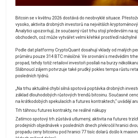
Bitcoin se v květnu 2026 dostává do neobvyklé situace. Přestože 
vysoko, aktivita drobných investorů na největších kryptoměnov
Analytici upozorňují, že současný růst trhu stojí především na 
obchodech, což může vytvářet velmi křehké prostředí náchyln
Podle dat platformy CryptoQuant dosahují vklady od malých p
průměru pouze 314 BTC měsíčně. Ve srovnání s medvědím trhe
propad, tehdy totiž retailoví investoři posílali na burzy několik
Slábnoucí zájem potvrzuje také prudký pokles tempa růstu ret
posledních týdnů.
„Na trhu aktuálně chybí silná spotová poptávka drobných investor
základ dlouhodobých růstových trendů bitcoinu. Současné cenov
na krátkodobých spekulacích a futures kontraktech,“ uvádějí an
Trh táhnou futures kontrakty, ne reálné nákupy
Zatímco spotový trh zůstává utlumený, aktivita na futures trzíc
prodejních objednávek v posledních dnech překročil hranici dvo
propadu ceny bitcoinu pod hranici 77 tisíc dolarů došlo k masiv