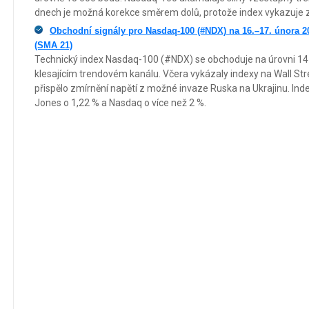
dnech je možná korekce směrem dolů, protože index vykazuje 
Obchodní signály pro Nasdaq-100 (#NDX) na 16.–17. února 2
(SMA 21)
Technický index Nasdaq-100 (#NDX) se obchoduje na úrovni 1
klesajícím trendovém kanálu. Včera vykázaly indexy na Wall Str
přispělo zmírnění napětí z možné invaze Ruska na Ukrajinu. Ind
Jones o 1,22 % a Nasdaq o více než 2 %.