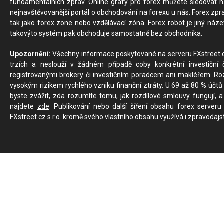
fundamentálních zpráv. Online grafy pro forex můžete sledovat na 
nejnavštěvovanější portál o obchodování na forexu u nás. Forex zprav
tak jako forex zone nebo vzdělávací zóna. Forex robot je jiný náz
takovýto systém pak obchoduje samostatně bez obchodníka.
Upozornění:
Všechny informace poskytované na serveru FXstreet.cz
trzích a neslouží v žádném případě coby konkrétní investiční č
registrovanými brokery či investičním poradcem ani makléřem. Rozd
vysokým rizikem rychlého vzniku finanční ztráty. U 69 až 80 % účtů 
byste zvážit, zda rozumíte tomu, jak rozdílové smlouvy fungují, a
najdete
zde
. Publikování nebo další šíření obsahu forex serveru
FXstreet.cz s.r.o. kromě svého vlastního obsahu využívá i zpravodajs