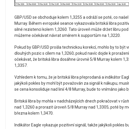
GBP/USD se obchoduje kolem 1,3255 a odráží se poté, co našel 
Murray. Během evropské seance vykazovala britská libra pozitiv
silné rezistenci kolem 1,3260. Tato úroveň může držet libru po
můžeme očekávat návrat směrem k supportům na 1,3220.
Pokud by GBP/USD prošla technickou korekcí, mohlo by to být vní
dlouhých pozic s cílem na 1,3260; pokud navíc dojde k proraže
očekávat, že britská libra dosáhne úrovně 5/8 Murray kolem 1
1,3357.
Vzhledem k tomu, že je britská libra přeprodaná a indikátor Eagl
jakýkoli pokles by mohl být považován za signál k nákupu; mus
se cena konsoliduje nad linií 4/8 Murray, bude to vnímáno jako bý
Britská libra by mohla v nadcházejících dnech pokračovat v růst
nad 1,3260 a prorazit úroveň 5/8 Murray nad 1,3305; poté by 
března kolem 1,3470.
Indikátor Eagle vykazuje pozitivní signál, takže jakýkoli pokles