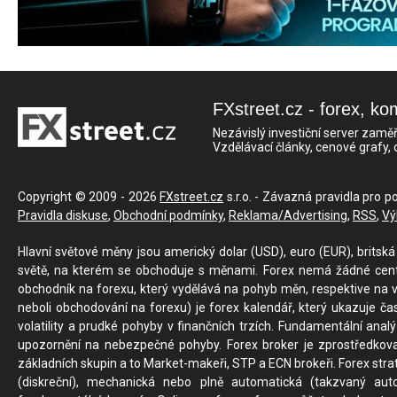
FXstreet.cz - forex, ko
Nezávislý investiční server zaměř
Vzdělávací články, cenové grafy,
Copyright © 2009 - 2026
FXstreet.cz
s.r.o. - Závazná pravidla pro p
Pravidla diskuse
,
Obchodní podmínky
,
Reklama/Advertising
,
RSS
,
Vý
Hlavní světové měny jsou americký dolar (USD), euro (EUR), britská 
světě, na kterém se obchoduje s měnami. Forex nemá žádné centrál
obchodník na forexu, který vydělává na pohyb měn, respektive na v
neboli obchodování na forexu) je forex kalendář, který ukazuje č
volatility a prudké pohyby v finančních trzích. Fundamentální ana
upozornění na nebezpečné pohyby. Forex broker je zprostředkov
základních skupin a to Market-makeři, STP a ECN brokeři. Forex stra
(diskreční), mechanická nebo plně automatická (takzvaný aut