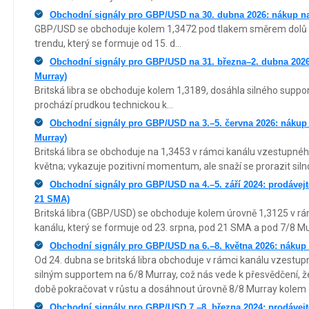
Obchodní signály pro GBP/USD na 30. dubna 2026: nákup na
GBP/USD se obchoduje kolem 1,3472 pod tlakem směrem dolů 
trendu, který se formuje od 15. d...
Obchodní signály pro GBP/USD na 31. března–2. dubna 2026
Murray)
Britská libra se obchoduje kolem 1,3189, dosáhla silného suppo
prochází prudkou technickou k...
Obchodní signály pro GBP/USD na 3.–5. června 2026: nákup 
Murray)
Britská libra se obchoduje na 1,3453 v rámci kanálu vzestupnéh
května; vykazuje pozitivní momentum, ale snaží se prorazit silnou
Obchodní signály pro GBP/USD na 4.–5. září 2024: prodávejte
21 SMA)
Britská libra (GBP/USD) se obchoduje kolem úrovně 1,3125 v 
kanálu, který se formuje od 23. srpna, pod 21 SMA a pod 7/8 Mu
Obchodní signály pro GBP/USD na 6.–8. května 2026: nákup 
Od 24. dubna se britská libra obchoduje v rámci kanálu vzestu
silným supportem na 6/8 Murray, což nás vede k přesvědčení, ž
době pokračovat v růstu a dosáhnout úrovně 8/8 Murray kolem 
Obchodní signály pro GBP/USD 7.–8. března 2024: prodávejte