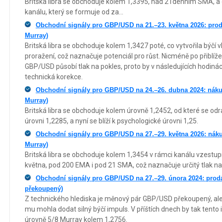
Britská libra se obchoduje kolem 1,3395, nad 21denním SMA, a
kanálu, který se formuje od za...
Obchodní signály pro GBP/USD na 21.–23. května 2026: prod
Murray)
Britská libra se obchoduje kolem 1,3427 poté, co vytvořila býčí v
proražení, což naznačuje potenciál pro růst. Nicméně po přiblí
GBP/USD působí tlak na pokles, proto by v následujících hodiná
technická korekce.
Obchodní signály pro GBP/USD na 24.–26. dubna 2024: náku
Murray)
Britská libra se obchoduje kolem úrovně 1,2452, od které se od
úrovni 1,2285, a nyní se blíží k psychologické úrovni 1,25.
Obchodní signály pro GBP/USD na 27.–29. května 2026: náku
Murray)
Britská libra se obchoduje kolem 1,3454 v rámci kanálu vzest
května, pod 200 EMA i pod 21 SMA, což naznačuje určitý tlak na
Obchodní signály pro GBP/USD na 27.–29. února 2024: prodáv
překoupený)
Z technického hlediska je měnový pár GBP/USD překoupený, ale 
mu mohla dodat silný býčí impuls. V příštích dnech by tak tent
úrovně 5/8 Murray kolem 1,2756.