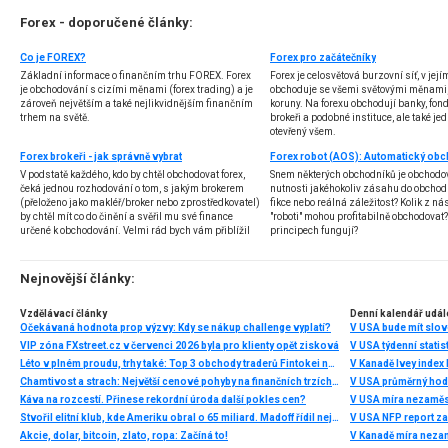
Forex - doporučené články:
Co je FOREX?
Forex pro začátečníky
Základní informace o finančním trhu FOREX. Forex
Forex je celosvětová burzovní síť, v jej
je obchodování s cizími měnami (forex trading) a je
obchoduje se všemi světovými měnami,
zároveň největším a také nejlikvidnějším finančním
koruny. Na forexu obchodují banky, fondy
trhem na světě.
brokeři a podobné instituce, ale také jedn
otevřený všem.
Forex brokeři - jak správně vybrat
V podstatě každého, kdo by chtěl obchodovat forex,
Snem některých obchodníků je obchodo
čeká jednou rozhodování o tom, s jakým brokerem
nutnosti jakéhokoliv zásahu do obchod
(přeloženo jako makléř/broker nebo zprostředkovatel)
fikce nebo reálná záležitost? Kolik z nás
by chtěl mít co do činění a svěřil mu své finance
"roboti" mohou profitabilně obchodovat
určené k obchodování. Velmi rád bych vám přiblížil
principech fungují?
problematiku výběru brokera, rozdíl mezi
jednotlivými typy brokerů a v neposlední řadě uvedu
několik příkladů nejznámějších z nich.
Nejnovější články:
Vzdělávací články
Denní kalendář udál
Očekávaná hodnota prop výzvy: Kdy se nákup challenge vyplatí?
V USA bude mít slo
VIP zóna FXstreet.cz v červenci 2026 byla pro klienty opět zisková
V USA týdenní statist
Léto v plném proudu, trhy také: Top 3 obchody traderů Fintokei na indexech a zlatě
V Kanadě Ivey index
Chamtivost a strach: Největší cenové pohyby na finančních trzích (červenec 2026)
V USA průměrný hod
Káva na rozcestí. Přinese rekordní úroda další pokles cen?
V USA míra nezaměs
Stvořil elitní klub, kde Ameriku obral o 65 miliard. Madoff řídil největší Ponzi dějin
V USA NFP report z
Akcie, dolar, bitcoin, zlato, ropa: Začíná to!
V Kanadě míra neza