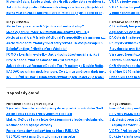
Historická data, kde je získat, jak připojit svého data providera do MultiCharts a proč je budeme potřebovat? (4. díl)
V USA zásoby zemní
Jak obchodují profíci: Fibonacci trading - systém úspěšných traderů
V USA žádosti o po
Burza v LA chtěla sesadit Wall Street. Místo ropných obchodů dnes místem duní basy
V eurozóně maloobc
Blogy uživatelů
Forexové online zp
Akcie Tesly na rozcestí: Výrobce aut, nebo startup?
ČEZ: odhady hospod
Měnový pár EUR/AUD: Multitimeframe analýza (W1–H4)
Akciová analýza: Výsledky McDonald’s nepotěšily, ale ani neurazily. Jakou vizi společnost prezentovala?
Akcie Microsoftu zlomily 26 let starý rekord. Důvod překvapil i samotné investory
RebelsFunding: Príležitosť pre Vás je tu!
Stavebnictví nyní tá
FOMO a kvartální výsledky: Jak vyhodnotit potenciál a riziko?
Proč v období ztrát nesahat do funkční strategie
Zahraniční obchod z
Jak obchodovat formace Double Top (M pattern) a Double Bottom (W pattern)
NASDAQ po silném růstu koriguje. Co stojí za změnou nálady investorů?
INVESTIČNÍ GLOSA: Trump americký nákup jenů nálepkuje přátelstvím. Pravda je jinde
Cena niklu padá na 
Naposledy čtené:
Forexové online zpravodajství
Blogy uživatelů
Výrazné oživení tuzemské průmyslové produkce v druhém čtvrtletí
Akcie Tesla rostou před uvedením robotaxi
Makro: Světová banka letos čeká jen mírné zlepšení globální ekonomiky
Jak zlepšit svou trp
Reálné osobní výdaje vzrostly
Forex: Nemastný, neslaný den na trhu s EUR/USD
VIDEO: Přehled zajím
USD/CAD čeká na průlom z formace praporku