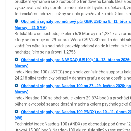
prudkém vymanění se z rostoucího trendového kanálu klesla p
vykazovat známky obratu trendu, ale měli bychom očekávat, že
technickému odrazu, což by se dalo považovat za příležitost k 
Obchodní signály pro měnový pár GBP/USD na 8.–11. března 
Murray – 21 SMA)
Britská libra se obchoduje kolem 6/8 Murray na 1,2817 a v rámc
který se formuje od 29. února. Včera GBP/USD rostl a dosáhl si
v příštích několika hodinách pravděpodobně dojde k technické k
nacházejícím se na úrovni 1,2756.
Obchodní signály pro NASDAQ (US100) 10.–12. března 2026:
Murray)
Index Nasdaq 100 (USTEC) se po nalezení silného supportu kol
24 218 silně technicky odrazil v denním grafu a cena dosáhla 
Obchodní signály pro Nasdaq 100 na 27.–29. května 2026: pr
Murray)
Index Nasdaq 100 se obchoduje kolem 29 874 bodů a prochází t
během evropské seance dosáhl maxima kolem psychologické ú
Obchodní signály pro Nasdaq-100 (#NDX) na 10.–11. února 20
(4/8)
Technický index Nasdaq-100 (#NDX) se obchoduje pod úrovní 
úrovně 15 000 bodů. Nasdaq-100 akumuluje silný vzestupný tren