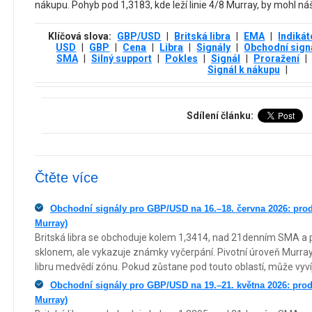
nákupu. Pohyb pod 1,3183, kde leží linie 4/8 Murray, by mohl náš
Klíčová slova:
GBP/USD
|
Britská libra
|
EMA
|
Indikát
USD
|
GBP
|
Cena
|
Libra
|
Signály
|
Obchodní sign
SMA
|
Silný support
|
Pokles
|
Signál
|
Proražení
|
Signál k nákupu
|
Sdílení článku:
Čtěte více
Obchodní signály pro GBP/USD na 16.–18. června 2026: prod
Murray)
Britská libra se obchoduje kolem 1,3414, nad 21denním SMA a
sklonem, ale vykazuje známky vyčerpání. Pivotní úroveň Murray
libru medvědí zónu. Pokud zůstane pod touto oblastí, může vyví
Obchodní signály pro GBP/USD na 19.–21. května 2026: prod
Murray)