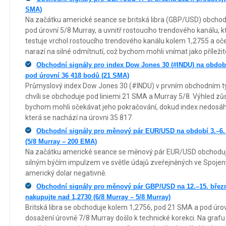
SMA)
Na začátku americké seance se britská libra (GBP/USD) obchod
pod úrovní 5/8 Murray, a uvnitř rostoucího trendového kanálu, k
testuje vrchol rostoucího trendového kanálu kolem 1,2755 a oče
narazí na silné odmítnutí, což bychom mohli vnímat jako příležito
Obchodní signály pro index Dow Jones 30 (#INDU) na období 
pod úrovní 36 418 bodů (21 SMA)
Průmyslový index Dow Jones 30 (#INDU) v prvním obchodním týd
chvíli se obchoduje pod liniemi 21 SMA a Murray 5/8. Výhled zů
bychom mohli očekávat jeho pokračování, dokud index nedosáhn
která se nachází na úrovni 35 817.
Obchodní signály pro měnový pár EUR/USD na období 3.–6. 
(5/8 Murray – 200 EMA)
Na začátku americké seance se měnový pár EUR/USD obchoduje
silným býčím impulzem ve světle údajů zveřejněných ve Spojený
americký dolar negativně.
Obchodní signály pro měnový pár GBP/USD na 12.–15. březn
nakupujte nad 1,2730 (6/8 Murray – 5/8 Murray)
Britská libra se obchoduje kolem 1,2756, pod 21 SMA a pod úro
dosažení úrovně 7/8 Murray došlo k technické korekci. Na grafu H