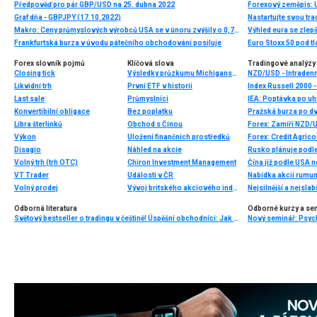
Předpověď pro pár GBP/USD na 25. dubna 2022
Forexový zeměpis:
Graf dňa - GBPJPY (17.10.2022)
Nastartujte svou tra
Makro: Ceny průmyslových výrobců USA se v únoru zvýšily o 0,7pct
Výhled eura se zlep
Frankfurtská burza v úvodu pátečního obchodování posiluje
Euro Stoxx 50 pod t
Forex slovník pojmů
Klíčová slova
Tradingové analýzy 
Closing tick
Výsledky průzkumu Michiganské univerzity
NZD/USD - Intradenn
Likvidní trh
První ETF v historii
Index Russell 2000 -
Last sale
Průmyslníci
Konvertibilní obligace
Bez poplatku
Pražská burza po dv
Libra šterlinků
Obchod s Čínou
Forex: Zamíří NZD/
Výkon
Uložení finančních prostředků
Forex: Credit Agric
Disagio
Náhled na akcie
Volný trh (trh OTC)
Chiron Investment Management
Čína již podle USA 
VT Trader
Události v ČR
Volný prodej
Vývoj britského akciového indexu FTSE
Nejsilnější a nejsla
Odborná literatura
Odborné kurzy a se
Světový bestseller o tradingu v češtině! Úspěšní obchodníci: Jak běžní lidé porážejí Wall Street v jeho vlastní hře