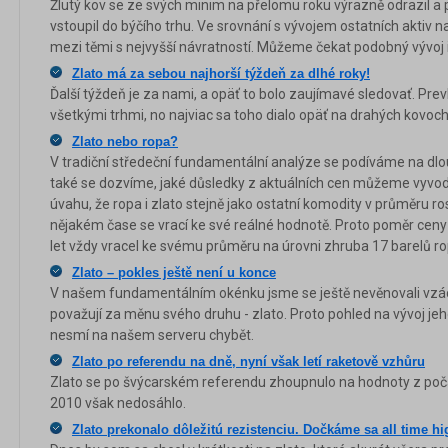
Žlutý kov se ze svých minim na přelomu roku výrazně odrazil a p
vstoupil do býčího trhu. Ve srovnání s vývojem ostatních aktiv 
mezi těmi s nejvyšší návratností. Můžeme čekat podobný vývoj 
Zlato má za sebou najhorší týždeň za dlhé roky!
Ďalší týždeň je za nami, a opäť to bolo zaujímavé sledovať. Prevl
všetkými trhmi, no najviac sa toho dialo opäť na drahých kovoch
Zlato nebo ropa?
V tradiční středeční fundamentální analýze se podíváme na dlo
také se dozvíme, jaké důsledky z aktuálních cen můžeme vyvo
úvahu, že ropa i zlato stejně jako ostatní komodity v průměru ro
nějakém čase se vrací ke své reálné hodnotě. Proto poměr ceny 
let vždy vracel ke svému průměru na úrovni zhruba 17 barelů rop
Zlato – pokles ještě není u konce
V našem fundamentálním okénku jsme se ještě nevěnovali vzác
považují za měnu svého druhu - zlato. Proto pohled na vývoj j
nesmí na našem serveru chybět.
Zlato po referendu na dně, nyní však letí raketově vzhůru
Zlato se po švýcarském referendu zhoupnulo na hodnoty z počá
2010 však nedosáhlo.
Zlato prekonalo dôležitú rezistenciu. Dočkáme sa all time h