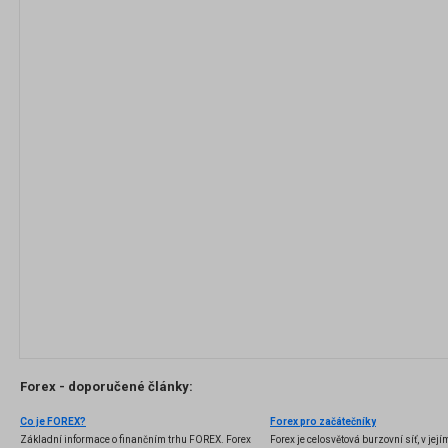
Forex - doporučené články:
Co je FOREX?
Forex pro začátečníky
Základní informace o finančním trhu FOREX. Forex
Forex je celosvětová burzovní síť, v jej