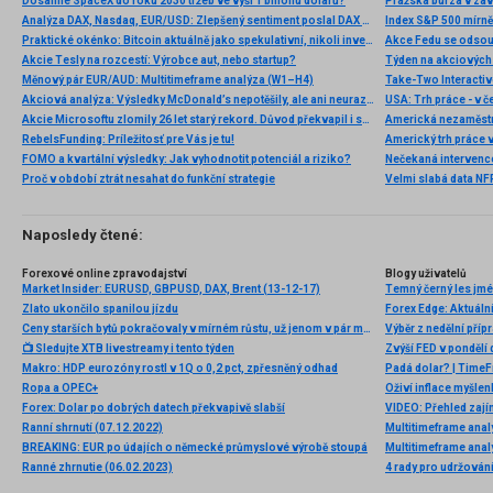
Dosáhne SpaceX do roku 2030 tržeb ve výši 1 bilionu dolarů?
Pražská burza v záv
Analýza DAX, Nasdaq, EUR/USD: Zlepšený sentiment poslal DAX na nová maxima
Index S&P 500 mírně 
Praktické okénko: Bitcoin aktuálně jako spekulativní, nikoli investiční aktivum
Akcie Tesly na rozcestí: Výrobce aut, nebo startup?
Měnový pár EUR/AUD: Multitimeframe analýza (W1–H4)
Akciová analýza: Výsledky McDonald’s nepotěšily, ale ani neurazily. Jakou vizi společnost prezentovala?
Akcie Microsoftu zlomily 26 let starý rekord. Důvod překvapil i samotné investory
Americká nezaměstn
RebelsFunding: Príležitosť pre Vás je tu!
Americký trh práce 
FOMO a kvartální výsledky: Jak vyhodnotit potenciál a riziko?
Nečekaná intervenc
Proč v období ztrát nesahat do funkční strategie
Velmi slabá data NFP
Naposledy čtené:
Forexové online zpravodajství
Blogy uživatelů
Market Insider: EURUSD, GBPUSD, DAX, Brent (13-12-17)
Temný černý les jm
Zlato ukončilo spanilou jízdu
Forex Edge: Aktuáln
Ceny starších bytů pokračovaly v mírném růstu, už jenom v pár městech je levněji než před rokem
📺 Sledujte XTB livestreamy i tento týden
Zvýší FED v pondělí
Makro: HDP eurozóny rostl v 1Q o 0,2 pct, zpřesněný odhad
Padá dolar? | TimeFr
Ropa a OPEC+
Oživí inflace myšle
Forex: Dolar po dobrých datech překvapivě slabší
VIDEO: Přehled zajím
Ranní shrnutí (07.12.2022)
Multitimeframe ana
BREAKING: EUR po údajích o německé průmyslové výrobě stoupá
Multitimeframe ana
Ranné zhrnutie (06.02.2023)
4 rady pro udržován