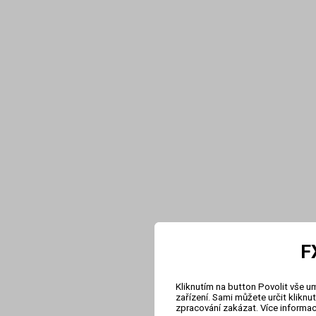
F
Kliknutím na button Povolit vše u
zařízení. Sami můžete určit klikn
zpracování zakázat. Více informa