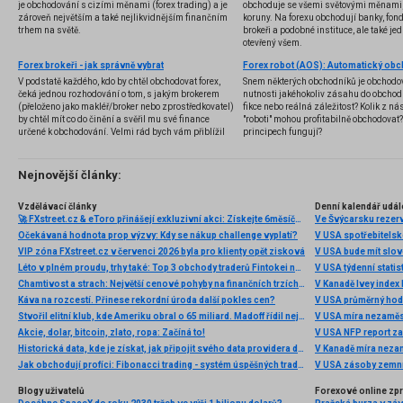
je obchodování s cizími měnami (forex trading) a je
obchoduje se všemi světovými měnami,
zároveň největším a také nejlikvidnějším finančním
koruny. Na forexu obchodují banky, fondy
trhem na světě.
brokeři a podobné instituce, ale také jedn
otevřený všem.
Forex brokeři - jak správně vybrat
V podstatě každého, kdo by chtěl obchodovat forex,
Snem některých obchodníků je obchodo
čeká jednou rozhodování o tom, s jakým brokerem
nutnosti jakéhokoliv zásahu do obchod
(přeloženo jako makléř/broker nebo zprostředkovatel)
fikce nebo reálná záležitost? Kolik z nás
by chtěl mít co do činění a svěřil mu své finance
"roboti" mohou profitabilně obchodovat
určené k obchodování. Velmi rád bych vám přiblížil
principech fungují?
problematiku výběru brokera, rozdíl mezi
jednotlivými typy brokerů a v neposlední řadě uvedu
několik příkladů nejznámějších z nich.
Nejnovější články:
Vzdělávací články
Denní kalendář udál
🚀 FXstreet.cz & eToro přinášejí exkluzivní akci: Získejte 6měsíční členství ve VIP zóně ZDARMA
Ve Švýcarsku rezer
Očekávaná hodnota prop výzvy: Kdy se nákup challenge vyplatí?
V USA spotřebitelsk
VIP zóna FXstreet.cz v červenci 2026 byla pro klienty opět zisková
V USA bude mít slo
Léto v plném proudu, trhy také: Top 3 obchody traderů Fintokei na indexech a zlatě
V USA týdenní statist
Chamtivost a strach: Největší cenové pohyby na finančních trzích (červenec 2026)
V Kanadě Ivey index
Káva na rozcestí. Přinese rekordní úroda další pokles cen?
V USA průměrný hod
Stvořil elitní klub, kde Ameriku obral o 65 miliard. Madoff řídil největší Ponzi dějin
V USA míra nezaměs
Akcie, dolar, bitcoin, zlato, ropa: Začíná to!
V USA NFP report z
Historická data, kde je získat, jak připojit svého data providera do MultiCharts a proč je budeme potřebovat? (4. díl)
V Kanadě míra neza
Jak obchodují profíci: Fibonacci trading - systém úspěšných traderů
V USA zásoby zemní
Blogy uživatelů
Forexové online zp