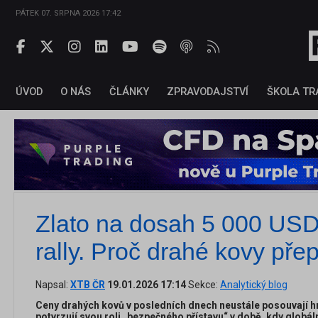
PÁTEK 07. SRPNA 2026 17:42
ÚVOD
O NÁS
ČLÁNKY
ZPRAVODAJSTVÍ
ŠKOLA TR
Zlato na dosah 5 000 USD 
rally. Proč drahé kovy přepi
Napsal:
XTB ČR
19.01.2026 17:14
Sekce:
Analytický blog
Ceny drahých kovů v posledních dnech neustále posouvají hr
potvrzují svou roli „bezpečného přístavu“ v době, kdy globáln