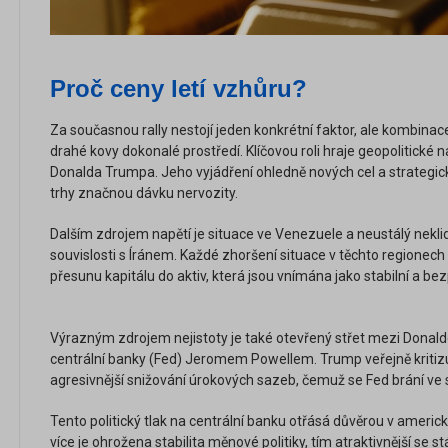
Proč ceny letí vzhůru?
Za současnou rally nestojí jeden konkrétní faktor, ale kombinace 
drahé kovy dokonalé prostředí. Klíčovou roli hraje geopolitické 
Donalda Trumpa. Jeho vyjádření ohledně nových cel a strategic
trhy značnou dávku nervozity.
Dalším zdrojem napětí je situace ve Venezuele a neustálý nekl
souvislosti s Íránem. Každé zhoršení situace v těchto regionech
přesunu kapitálu do aktiv, která jsou vnímána jako stabilní a be
Výrazným zdrojem nejistoty je také otevřený střet mezi Don
centrální banky (Fed) Jeromem Powellem. Trump veřejně kritizuj
agresivnější snižování úrokových sazeb, čemuž se Fed brání ve 
Tento politický tlak na centrální banku otřásá důvěrou v americký 
více je ohrožena stabilita měnové politiky, tím atraktivnější se s