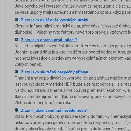
Jako psycholog i investor vím, že investice nejsou jen o číslech. 
že vaše úspory mají skutečnou a hmatatelnou oporu, když papírov
Zlato jako další oběť vysokých úroků
Klesající inflace, silný americký dolar, přetrvávající vysoké úrok
dluhopisů – všechny tyto faktory hovoří pro prodeje vzácných k
Zlato jako obrana proti inflaci?
Najít letos nějaké investiční aktivum, které by dokázalo porazit 
Jedním z kandidátů je zlato, tradiční uchovatel hodnoty. Ano, 
hodnotu investice a především ve vysokoinflačních ekonomikách
volných peněz.
Zlato jako skutečný bezpečný přístav
Finanční trhy se po divokých výprodejích ze začátku měsíce stabi
letovou rychlost. Americké HDP bude sice růst pomaleji, ale re
Na druhou stranu se nemusíme obávat přehřívání ekonomiky a p
tlaky a samozřejmě i ten dlouho očekávaný pokles úrokových s
75 bps do konce letošního roku.
Zlato – jakou cenu má nevědomost?
Zlato. Pro někoho obyčejný kov zařazený do tabulky chemickýc
někoho, s promývací pánví v ruce na břehu řeky něco, pro co žije
drahé polovičky, když dostal chuť na pivo a do kuchyně zavolá: „.