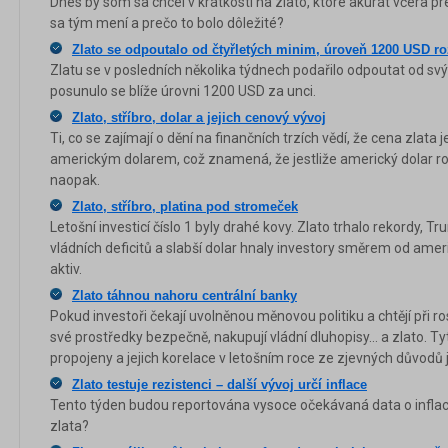
Dnes by som sa chcel v krátkosti na zlato, ktoré akurát včera pr
sa tým mení a prečo to bolo dôležité?
Zlato se odpoutalo od čtyřletých minim, úroveň 1200 USD r
Zlatu se v posledních několika týdnech podařilo odpoutat od sv
posunulo se blíže úrovni 1200 USD za unci.
Zlato, stříbro, dolar a jejich cenový vývoj
Ti, co se zajímají o dění na finančních trzích vědí, že cena zlata
americkým dolarem, což znamená, že jestliže americký dolar ros
naopak.
Zlato, stříbro, platina pod stromeček
Letošní investicí číslo 1 byly drahé kovy. Zlato trhalo rekordy, 
vládních deficitů a slabší dolar hnaly investory směrem od ame
aktiv.
Zlato táhnou nahoru centrální banky
Pokud investoři čekají uvolněnou měnovou politiku a chtějí při ros
své prostředky bezpečně, nakupují vládní dluhopisy… a zlato. T
propojeny a jejich korelace v letošním roce ze zjevných důvodů j
Zlato testuje rezistenci – další vývoj určí inflace
Tento týden budou reportována vysoce očekávaná data o inflaci
zlata?