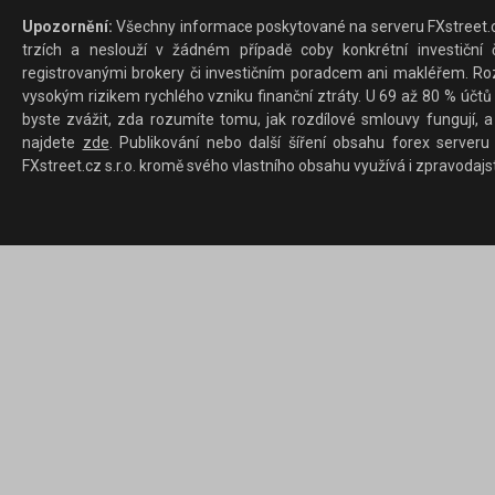
Upozornění:
Všechny informace poskytované na serveru FXstreet.cz
trzích a neslouží v žádném případě coby konkrétní investiční č
registrovanými brokery či investičním poradcem ani makléřem. Rozd
vysokým rizikem rychlého vzniku finanční ztráty. U 69 až 80 % účtů 
byste zvážit, zda rozumíte tomu, jak rozdílové smlouvy fungují, a
najdete
zde
. Publikování nebo další šíření obsahu forex serveru
FXstreet.cz s.r.o. kromě svého vlastního obsahu využívá i zpravodajs