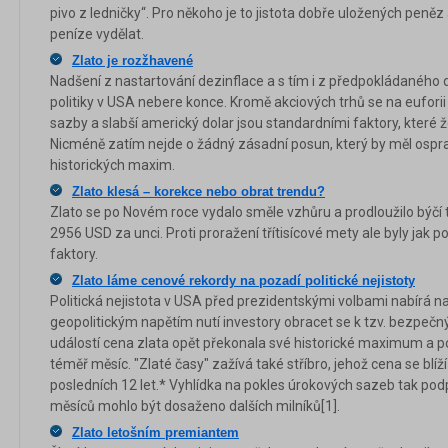
pivo z ledničky“. Pro někoho je to jistota dobře uložených peněz
peníze vydělat.
Zlato je rozžhavené
Nadšení z nastartování dezinflace a s tím i z předpokládaného 
politiky v USA nebere konce. Kromě akciových trhů se na euforii 
sazby a slabší americký dolar jsou standardními faktory, které 
Nicméně zatím nejde o žádný zásadní posun, který by měl ospr
historických maxim.
Zlato klesá – korekce nebo obrat trendu?
Zlato se po Novém roce vydalo směle vzhůru a prodloužilo býčí
2956 USD za unci. Proti proražení třítisícové mety ale byly jak p
faktory.
Zlato láme cenové rekordy na pozadí politické nejistoty
Politická nejistota v USA před prezidentskými volbami nabírá na
geopolitickým napětím nutí investory obracet se k tzv. bezpečn
událostí cena zlata opět překonala své historické maximum a pokra
téměř měsíc. "Zlaté časy" zažívá také stříbro, jehož cena se bl
posledních 12 let.* Vyhlídka na pokles úrokových sazeb tak podp
měsíců mohlo být dosaženo dalších milníků[1].
Zlato letošním premiantem