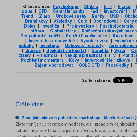
Klíčová slova:
Psychologie
|
Stříbro
|
ETF
|
Rizika
|
dolar
|
CFD
|
Centrální banky
|
Fed
|
Investování
|
M
Trend
|
Zlato
|
Úrokové sazby
|
Banky
|
USD
|
Obcho
Drahé kovy
|
Výsledky
|
Gold
|
Obchodovat
|
Ceny 
Dolar
|
Investiční
|
Pro investory
|
Psychologie trhu
stříbro
|
Globální trhy
|
Snižování úrokových sazeb
Geopolitické napětí
|
Použití finanční páky
|
Rozdílové 
|
Investujte zodpovědně
|
Vysoké riziko
|
Finanční zt
politiky
|
Investujte
|
Uchovatel hodnoty
|
Americké cen
|
Situace
|
Spekulativní kapitál
|
Stabilita
|
Vývoj
|
Ce
ztráty
|
Příležitosti
|
Nákupní příležitost
|
TIM
|
Politic
Pozitivní momentum
|
Kovy
|
Investování je rizikové
|
Zájem obchodovat
|
GOLD CFD
|
Prostředky
|
P
Sdílení článku:
Čtěte více
Zlato jako aktivum pohledem psychologa | Marek Horňanský
Zlato není jen uchovatelem hodnoty, ale i zrcadlem nejhlubších
dobách nejistoty hledáme jistotu. Důvěra, kterou v nás tenhle kov 
právě tou kotvou. Drží mysl i emoce lidí nad hladinou obav z infl