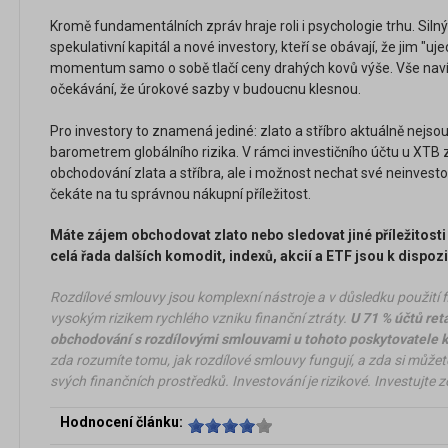
Kromě fundamentálních zpráv hraje roli i psychologie trhu. Silný
spekulativní kapitál a nové investory, kteří se obávají, že jim "uje
momentum samo o sobě tlačí ceny drahých kovů výše. Vše navíc 
očekávání, že úrokové sazby v budoucnu klesnou.
Pro investory to znamená jediné: zlato a stříbro aktuálně nejso
barometrem globálního rizika. V rámci investičního účtu u XTB 
obchodování zlata a stříbra, ale i možnost nechat své neinvest
čekáte na tu správnou nákupní příležitost.
Máte zájem obchodovat zlato nebo sledovat jiné příležitosti
celá řada dalších komodit, indexů, akcií a ETF jsou k dispozi
Rozdílové smlouvy jsou komplexní nástroje a v důsledku použití f
vysokým rizikem rychlého vzniku finanční ztráty.
U 71 % účtů ret
obchodování s rozdílovými smlouvami u tohoto poskytovatele ke
zda rozumíte tomu, jak rozdílové smlouvy fungují, a zda si můžete
svých finančních prostředků. Investování je rizikové. Investujte
Hodnocení článku: