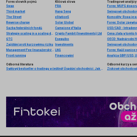
Forex slovník pojmů
Klíčová slova
Tradingové analýzy 
Swap
FRA
Forex: MUFG doporu
Third market
Hang Seng
Swingové obchodová
The Street
xStation5
Komodity: Ropa je p
Reverse charge
Solar Global
Sazba federálních fondů
Campione d'Italia
USD/CAD - Intradenn
Strategie scaling in a scaling down
Crypto Fambit (Investments) Ltd
GTC
Esequibo
Zajištění proti kurzovému riziku
Investments
Swingové obchodov
Management Fee (manažerský poplatek)
LNG
Forex: Kvůli panice 
Front running
Financování
Analýza GBP/USD, 
Odborná literatura
Odborné kurzy a se
Světový bestseller o tradingu v češtině! Úspěšní obchodníci: Jak běžní lidé porážejí Wall Street v jeho vlastní hře