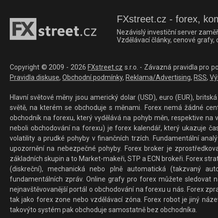
FXstreet.cz - forex, ko
Nezávislý investiční server zaměř
Vzdělávací články, cenové grafy,
Copyright © 2009 - 2026
FXstreet.cz
s.r.o. - Závazná pravidla pro p
Pravidla diskuse
,
Obchodní podmínky
,
Reklama/Advertising
,
RSS
,
Vý
Hlavní světové měny jsou americký dolar (USD), euro (EUR), britská 
světě, na kterém se obchoduje s měnami. Forex nemá žádné centrál
obchodník na forexu, který vydělává na pohyb měn, respektive na v
neboli obchodování na forexu) je forex kalendář, který ukazuje č
volatility a prudké pohyby v finančních trzích. Fundamentální ana
upozornění na nebezpečné pohyby. Forex broker je zprostředkov
základních skupin a to Market-makeři, STP a ECN brokeři. Forex stra
(diskreční), mechanická nebo plně automatická (takzvaný aut
fundamentálních zpráv. Online grafy pro forex můžete sledovat na 
nejnavštěvovanější portál o obchodování na forexu u nás. Forex zprav
tak jako forex zone nebo vzdělávací zóna. Forex robot je jiný náz
takovýto systém pak obchoduje samostatně bez obchodníka.