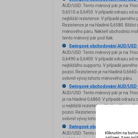
AUD/USD: Tento měnový pár je na 1hodi
0,6510 a 0,6450. V případě odrazu od s
nejbližší rezistence. V případě jasného
Rezistence je na hladině 0,6580. Blížíc
měnového páru. Někteří obchodníci moh
tento měnový pár pod tlak.
Swingové obchodování AUD/USD 
AUD/USD: Tento měnový pár je na 1hodi
0,6490 a 0,6400. V případě odrazu od r
nejbližšího supportu. V případě jasnéh
pozici. Rezistence je na hladině 0,6660
ovlivnit vývoj tohoto měnového páru.
Swingové obchodování AUD/USD 
AUD/USD: Tento měnový pár je na 1hodi
je na hladině 0,6860. V případě odrazu
u nejbližší rezistence. V případě jasn
pozici. Rezistence je na hladině 0,7030
ovlivnit vývoj tohoto měnového páru.
Swingové obchodování AUD/USD 
Kliknutím na butto
AUD/USD: Tento měnový pár je na 1hodi
zařízení. Sami můž