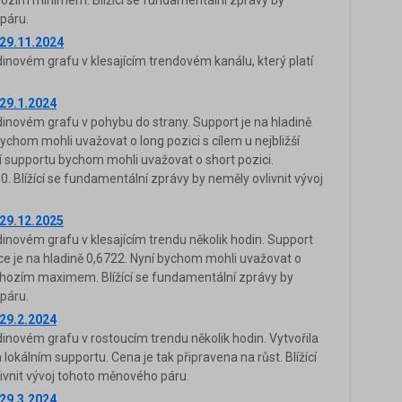
ozím minimem. Blížící se fundamentální zprávy by
páru.
29.11.2024
novém grafu v klesajícím trendovém kanálu, který platí
29.1.2024
novém grafu v pohybu do strany. Support je na hladině
chom mohli uvažovat o long pozici s cílem u nejbližší
í supportu bychom mohli uvažovat o short pozici.
0. Blížící se fundamentální zprávy by neměly ovlivnit vývoj
29.12.2025
novém grafu v klesajícím trendu několik hodin. Support
nce je na hladině 0,6722. Nyní bychom mohli uvažovat o
chozím maximem. Blížící se fundamentální zprávy by
páru.
29.2.2024
novém grafu v rostoucím trendu několik hodin. Vytvořila
lokálním supportu. Cena je tak připravena na růst. Blížící
ivnit vývoj tohoto měnového páru.
29.3.2024