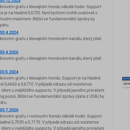
30.12.2025
novém grafu v klesajícím trendu několik hodin. Support
nce je na hladině 0,6720. Nyní bychom mohli uvažovat o
chozím maximem. Blížící se fundamentální zprávy by
páru.
30.4.2024
novém grafu v klesajícím trendovém kanálu, který platí
30.4.2026
novém grafu v klesajícím trendovém kanálu, který platí
30.5.2024
novém grafu v klesajícím trendu. Support je na hladině
On-li
ině 0,6660 a 0,6710. V případě odrazu od rezistence
zázn
cílem u nejbližšího supportu. V případě jasného proražení
g pozici. Blížící se fundamentální zprávy (data z USA) by
áru.
30.7.2026
novém grafu v rostoucím trendu několik hodin. Support
hladině 0,7030 a 0,7175. V případě odrazu od rezistence
cílem u nejbližšího supportu. V případě jasného proražení