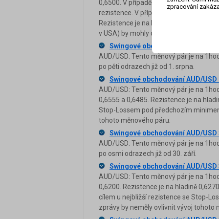
0,6500. V případě odrazu od supportu by
zpracování zakáza
rezistence. V případě jasného proražen
Rezistence je na hladině 0,6540 a 0,658
v USA) by mohly ovlivnit vývoj tohoto 
Swingové obchodování AUD/USD 
AUD/USD: Tento měnový pár je na 1hodi
po pěti odrazech již od 1. srpna.
Swingové obchodování AUD/USD 
AUD/USD: Tento měnový pár je na 1hodi
0,6555 a 0,6485. Rezistence je na hlad
Stop-Lossem pod předchozím minimem. B
tohoto měnového páru.
Swingové obchodování AUD/USD 
AUD/USD: Tento měnový pár je na 1hodi
po osmi odrazech již od 30. září.
Swingové obchodování AUD/USD 
AUD/USD: Tento měnový pár je na 1hodi
0,6200. Rezistence je na hladině 0,627
cílem u nejbližší rezistence se Stop-
zprávy by neměly ovlivnit vývoj tohoto