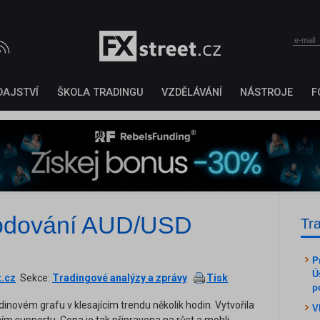
DAJSTVÍ
ŠKOLA TRADINGU
VZDĚLÁVÁNÍ
NÁSTROJE
F
odování AUD/USD
Tr
P
Ú
t.cz
Sekce:
Tradingové analýzy a zprávy
Tisk
p
novém grafu v klesajícím trendu několik hodin. Vytvořila
V