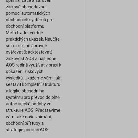
optimalizace a zároveň
ziskové obchodování
pomocí automatických
obchodních systémů pro
obchodní platformu
MetaTrader včetně
praktických ukázek. Naučíte
se mimo jiné správně
ověřovat (backtestovat)
ziskovost AOS a následně
AOS reálně využívat v praxi k
dosažení ziskových
výsledků. Ukážeme vám, jak
sestavit kompletní strukturu
a logiku obchodního
systému pro převod do plně
automatické podoby ve
struktuře AOS. Představíme
vám také naše vnímání,
obchodní přístupy a
strategie pomocí AOS.