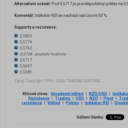
Alternativní scénář:
Pod 0,5717 je pravděpodobný pokles na 0,5
Komentář:
Indikátor RSI se nachází nad úrovní 50 %.
Supporty a rezistence:
0,5800
0,5774
0,5762
0,5738 - poslední hodnota
0,5717
0,5697
0,5685
Zdroj: Copyright 1999 - 2026 TRADING CENTRAL
Klíčová slova:
Intradenní výhled
|
NZD/USD
|
Indikát
Rezistence
|
Trading
|
USD
|
NZD
|
Pivot
|
Trad
rezistence
|
Výhled
|
Pokles
|
Indikátor RSI
|
Dlouhé
Sdílení článku: