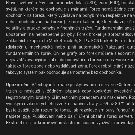
Hlavní světové měny jsou americký dolar (USD), euro (EUR), britská 
světě, na kterém se obchoduje s měnami. Forex nemá žádné centrál
obchodník na forexu, který vydělává na pohyb měn, respektive na v
neboli obchodování na forexu) je forex kalendář, který ukazuje č
volatility a prudké pohyby v finančních trzích. Fundamentální ana
upozornění na nebezpečné pohyby. Forex broker je zprostředkov
základních skupin a to Market-makeři, STP a ECN brokeři. Forex stra
(diskreční), mechanická nebo plně automatická (takzvaný aut
fundamentálních zpráv. Online grafy pro forex můžete sledovat na 
nejnavštěvovanější portál o obchodování na forexu u nás. Forex zprav
tak jako forex zone nebo vzdělávací zóna. Forex robot je jiný náz
takovýto systém pak obchoduje samostatně bez obchodníka.
Upozornění:
Všechny informace poskytované na serveru FXstreet.cz
trzích a neslouží v žádném případě coby konkrétní investiční č
registrovanými brokery či investičním poradcem ani makléřem. Rozd
vysokým rizikem rychlého vzniku finanční ztráty. U 69 až 80 % účtů 
byste zvážit, zda rozumíte tomu, jak rozdílové smlouvy fungují, a
najdete
zde
. Publikování nebo další šíření obsahu forex serveru
FXstreet.cz s.r.o. kromě svého vlastního obsahu využívá i zpravodajs