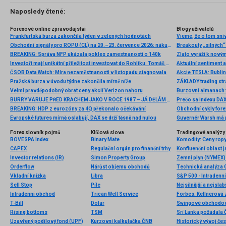
Naposledy čtené:
Forexové online zpravodajství
Blogy uživatelů
Frankfurtská burza zakončila týden v zelených hodnotách
Vieme, že o tom snív
Obchodní signály pro ROPU (CL) na 20.–23. července 2026: nákup nad 81,25 USD (21 SMA – 5/8 Murray)
Breakouty „silných“
BREAKING: Správa NFP ukázala pokles zamestnanosti o 140k
Investoři mají unikátní příležitost investovat do Rohlíku. Tomáš Čupr nabízí nové bondy i akcie
ČSOB Data Watch: Míra nezaměstnanosti v listopadu stagnovala
Akcie TESLA: Bubli
Pražská burza v úvodu týdne zakončila mírně níže
ZÁKLADY trading st
Velmi pravděpodobný obrat ceny akcií Verizon nahoru
Burzovní almanach: 
BURRY VARUJE PŘED KRACHEM JAKO V ROCE 1987 – JÁ DĚLÁM TOHLE
Prečo sa indexu DA
BREAKING: HDP z eurozóny za 4Q překonalo očekávání
Obchodní cykly fore
Evropské futures mírně oslabují, DAX se drží těsně nad nulou
Guvernér Warsh má p
Forex slovník pojmů
Klíčová slova
Tradingové analýzy 
BOVESPA Index
Binary Mate
CAPEX
Regulační orgán pro finanční trhy
Konfluenční oblast 
Investor relations (IR)
Simon Property Group
Zemní plyn (NYMEX) 
Orderflow
Nárůst objemu obchodů
Technická analýza
Vkladní knížka
Libra
S&P 500 - Intradenn
Sell Stop
Píle
Nejsilnější a nejsla
Intradenní obchod
Trican Well Service
T-Bill
Dolar
Swingové obchodov
Rising bottoms
TSM
Srí Lanka požádala Č
Uzavřený podílový fond (UPF)
Kurzovní kalkulačka ČNB
Historický vývoj če