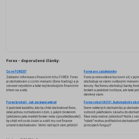
Forex - doporučené články:
Co je FOREX?
Forex pro začátečníky
Základní informace o finančním trhu FOREX. Forex
Forex je celosvětová burzovní síť, v jej
je obchodování s cizími měnami (forex trading) a je
obchoduje se všemi světovými měnami,
zároveň největším a také nejlikvidnějším finančním
koruny. Na forexu obchodují banky, fondy
trhem na světě.
brokeři a podobné instituce, ale také jedn
otevřený všem.
Forex brokeři - jak správně vybrat
V podstatě každého, kdo by chtěl obchodovat forex,
Snem některých obchodníků je obchodo
čeká jednou rozhodování o tom, s jakým brokerem
nutnosti jakéhokoliv zásahu do obchod
(přeloženo jako makléř/broker nebo zprostředkovatel)
fikce nebo reálná záležitost? Kolik z nás
by chtěl mít co do činění a svěřil mu své finance
"roboti" mohou profitabilně obchodovat
určené k obchodování. Velmi rád bych vám přiblížil
principech fungují?
problematiku výběru brokera, rozdíl mezi
jednotlivými typy brokerů a v neposlední řadě uvedu
několik příkladů nejznámějších z nich.