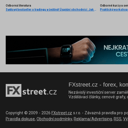
Odborná literatura
Odborné kurzy a se
Světový bestseller o tradingu v češtině! Úspěšní obchodníci: Jak běžní lidé porážejí Wall Street v jeho vlastní hře
FXstreet.cz - forex, ko
Nezávislý investiční server zaměř
Vzdělávací články, cenové grafy,
Copyright © 2009 - 2026
FXstreet.cz
s.r.o. - Závazná pravidla pro p
Pravidla diskuse
,
Obchodní podmínky
,
Reklama/Advertising
,
RSS
,
Vý