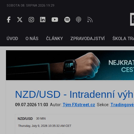
SOBOTA 08. SRPNA 2026 19:29
ÚVOD
O NÁS
ČLÁNKY
ZPRAVODAJSTVÍ
ŠKOLA TR
NZD/USD - Intradenní výh
09.07.2026 11:03
Autor:
Tým FXstreet.cz
Sekce:
Tradingové 