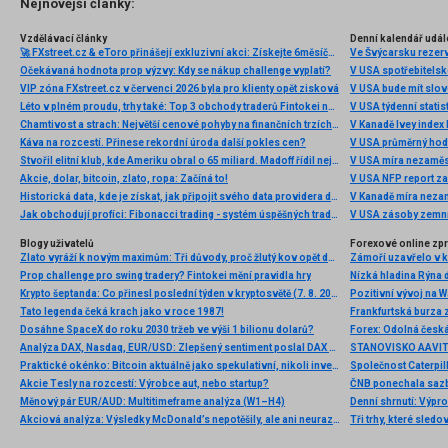
Nejnovější články:
Vzdělávací články
Denní kalendář udál
🚀 FXstreet.cz & eToro přinášejí exkluzivní akci: Získejte 6měsíční členství ve VIP zóně ZDARMA
Ve Švýcarsku rezer
Očekávaná hodnota prop výzvy: Kdy se nákup challenge vyplatí?
V USA spotřebitelsk
VIP zóna FXstreet.cz v červenci 2026 byla pro klienty opět zisková
V USA bude mít slo
Léto v plném proudu, trhy také: Top 3 obchody traderů Fintokei na indexech a zlatě
V USA týdenní statist
Chamtivost a strach: Největší cenové pohyby na finančních trzích (červenec 2026)
V Kanadě Ivey index
Káva na rozcestí. Přinese rekordní úroda další pokles cen?
V USA průměrný hod
Stvořil elitní klub, kde Ameriku obral o 65 miliard. Madoff řídil největší Ponzi dějin
V USA míra nezaměs
Akcie, dolar, bitcoin, zlato, ropa: Začíná to!
V USA NFP report z
Historická data, kde je získat, jak připojit svého data providera do MultiCharts a proč je budeme potřebovat? (4. díl)
V Kanadě míra neza
Jak obchodují profíci: Fibonacci trading - systém úspěšných traderů
V USA zásoby zemní
Blogy uživatelů
Forexové online zp
Zlato vyráží k novým maximům: Tři důvody, proč žlutý kov opět dominuje
Prop challenge pro swing tradery? Fintokei mění pravidla hry
Nízká hladina Rýna 
Krypto šeptanda: Co přinesl poslední týden v kryptosvětě (7. 8. 2026)
Pozitivní vývoj na Wa
Tato legenda čeká krach jako v roce 1987!
Frankfurtská burza 
Dosáhne SpaceX do roku 2030 tržeb ve výši 1 bilionu dolarů?
Analýza DAX, Nasdaq, EUR/USD: Zlepšený sentiment poslal DAX na nová maxima
Praktické okénko: Bitcoin aktuálně jako spekulativní, nikoli investiční aktivum
Akcie Tesly na rozcestí: Výrobce aut, nebo startup?
Měnový pár EUR/AUD: Multitimeframe analýza (W1–H4)
Denní shrnutí: Výpro
Akciová analýza: Výsledky McDonald’s nepotěšily, ale ani neurazily. Jakou vizi společnost prezentovala?
Tři trhy, které sledo