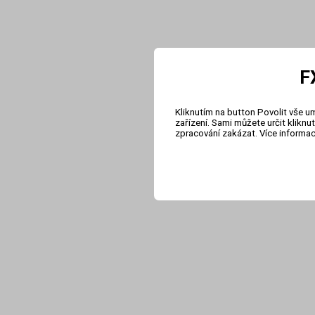
F
Kliknutím na button Povolit vše u
zařízení. Sami můžete určit klikn
zpracování zakázat. Více informa