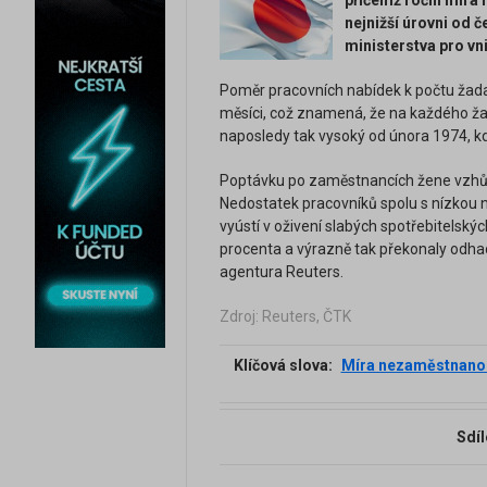
přičemž roční míra 
nejnižší úrovni od 
ministerstva pro vni
Poměr pracovních nabídek k počtu žadat
měsíci, což znamená, že na každého ža
naposledy tak vysoký od února 1974, kdy
Poptávku po zaměstnancích žene vzhůru 
Nedostatek pracovníků spolu s nízkou n
vyústí v oživení slabých spotřebitelskýc
procenta a výrazně tak překonaly odhad 
agentura Reuters.
Zdroj: Reuters, ČTK
Klíčová slova:
Míra nezaměstnano
Sdíl