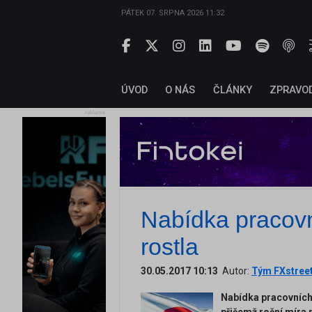
PÁTEK 07. SRPNA 2026 11:32
ÚVOD
O NÁS
ČLÁNKY
ZPRAVO
reklama
Nabídka pracovn
rostla
30.05.2017 10:13
Autor:
Tým FXstree
Nabídka pracovních 