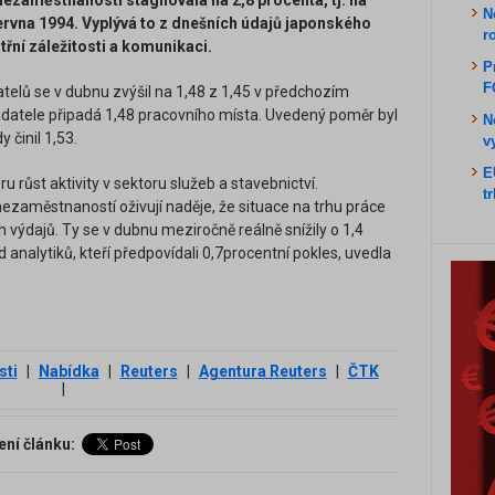
nezaměstnanosti stagnovala na 2,8 procenta, tj. na
N
června 1994. Vyplývá to z dnešních údajů japonského
r
třní záležitosti a komunikaci.
P
F
elů se v dubnu zvýšil na 1,48 z 1,45 v předchozím
datele připadá 1,48 pracovního místa. Uvedený poměr byl
N
 činil 1,53.
v
E
růst aktivity v sektoru služeb a stavebnictví.
t
ezaměstnaností oživují naděje, že situace na trhu práce
h výdajů. Ty se v dubnu meziročně reálně snížily o 1,4
analytiků, kteří předpovídali 0,7procentní pokles, uvedla
sti
|
Nabídka
|
Reuters
|
Agentura Reuters
|
ČTK
|
ení článku: