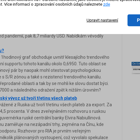
a.
t. Více informací o zpracování osobních údajů naleznete
zde
tí nejvyšší za 14 let
m pololetí nejvyšší za posledních 14 let. Přispěly k tomu
P
Upravit nastavení
dajů společnosti Refinitiv získaly firmy za prvních šest
pě 43,2 miliardy USD (927,7 miliardy Kč). Loni to bylo 5,4
před pandemií, pak 8,7 miliardy USD. Nabídkám vévodily
u?
1hodinový graf obchoduje uvnitř klesajícího trendového
ní supportu tohoto kanálu okolo 0,6950. Tuto oblast se
On-li
měnový pár by naopak mohl otestovat psychologickou
zázn
e s S/R zónou a také s rezistencí trendového kanálu.
řeprodané oblasti a tak by se mohli ke slovu dostat býci.
,7000 a následného odražení zpět k nižším úrovním?
ský vývoz už tvoří třetinu všech plateb
ážené z Ruska už tvoří třetinu všech plateb za export. Za
 34,5 procenta. V dnes zveřejněném rozhovoru s ruskou
guvernérka ruské centrální banky Elvira Nabiullinová.
inu zaměřuje na nezápadní trhy, zejména na Čínu, kde
u podporu. Rozhovor pro RIA je prvním veřejným
 několik plánovaných vystoupení, což vyvolalo spekulace