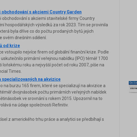
i obchodování s akciemi Country Garden
 obchodování s akciemi stavitelské firmy Country
ění hospodářských výsledků za rok 2023. Tím se provinila
která byla dříve co do počtu prodaných bytů jejich
 ve svém dnešním sdělení.
ů od krize
 vstoupilo nejvíce firem od globální finanční krize. Podle
 uskutečnilo primární veřejnou nabídku (IPO) téměř 1700
ti loňskému roku a nejvyšší počet od roku 2007, píše na
ncial Times.
m specializovaných na akvizice
On-li
lo na burzu 165 firem, které se specializují na akvizice a
zázn
e téměř dvojnásobek počtu primárních veřejných nabídek
 pětinásobek ve srovnání s rokem 2015. Upozornil na to
lává na údaje společnosti Refinitiv.
el z amerického trhu práce a analytici se předbíhají s