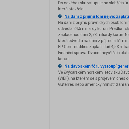
Do nového roku vstupuje na slabších úro
která otevřela...
Na dani z příjmu loni nejvíc zaplat
Na dani z příjmu právnických osob loni 
odvedla 24,5 miliardy korun. Předloni sk
zaplacenou daní 2,73 miliardy korun. N
která odvedla na dani z příjmu 5,51 mil
EP Commodities zaplatil daň 4,53 milia
Finanční správa. Dvacet největších plát
korun.
Na davoském fóru vystoupí gener
Ve švýcarském horském letovisku Dav
(WEF), na kterém se s projevem dnes o
Guterres nebo americký ministr zahrani