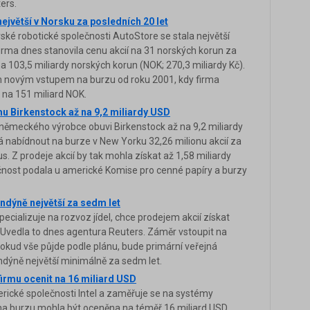
ers.
ejvětší v Norsku za posledních 20 let
rské robotické společnosti AutoStore se stala největší
Firma dnes stanovila cenu akcií na 31 norských korun za
a 103,5 miliardy norských korun (NOK; 270,3 miliardy Kč).
m novým vstupem na burzu od roku 2001, kdy firma
 na 151 miliard NOK.
mu Birkenstock až na 9,2 miliardy USD
 německého výrobce obuvi Birkenstock až na 9,2 miliardy
tá nabídnout na burze v New Yorku 32,26 milionu akcií za
 Z prodeje akcií by tak mohla získat až 1,58 miliardy
ečnost podala u americké Komise pro cenné papíry a burzy
ndýně největší za sedm let
pecializuje na rozvoz jídel, chce prodejem akcií získat
). Uvedla to dnes agentura Reuters. Záměr vstoupit na
pokud vše půjde podle plánu, bude primární veřejná
ondýně největší minimálně za sedm let.
firmu ocenit na 16 miliard USD
erické společnosti Intel a zaměřuje se na systémy
na burzu mohla být oceněna na téměř 16 miliard USD