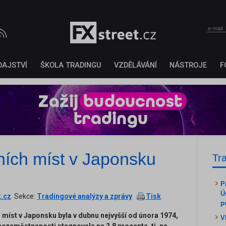
DAJSTVÍ
ŠKOLA TRADINGU
VZDĚLÁVÁNÍ
NÁSTROJE
F
ích míst v Japonsku
Tr
P
Ú
t.cz
Sekce:
Tradingové analýzy a zprávy
Tisk
p
míst v Japonsku byla v dubnu nejvyšší od února 1974,
V