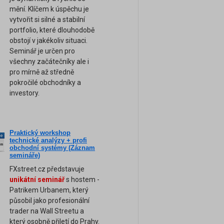
mění. Klíčem k úspěchu je
vytvořit si silné a stabilní
portfolio, které dlouhodobě
obstojí v jakékoliv situaci.
Seminář je určen pro
všechny začátečníky ale i
pro mírně až středně
pokročilé obchodníky a
investory.
Praktický workshop
ne
technické analýzy + profi
am
obchodní systémy (Záznam
semináře)
FXstreet.cz představuje
unikátní seminář
s hostem -
Patrikem Urbanem, který
působil jako profesionální
trader na Wall Streetu a
který osobně přiletí do Prahy.