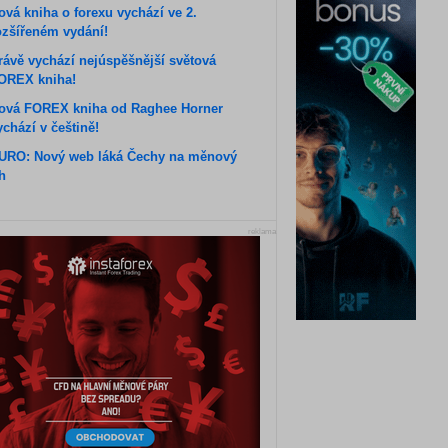
ová kniha o forexu vychází ve 2.
ozšířeném vydání!
rávě vychází nejúspěšnější světová
OREX kniha!
ová FOREX kniha od Raghee Horner
ychází v češtině!
URO: Nový web láká Čechy na měnový
rh
reklama