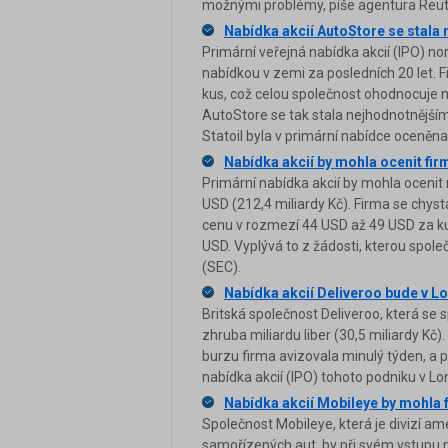
možnými problémy, píše agentura Reut
Nabídka akcií AutoStore se stala n
Primární veřejná nabídka akcií (IPO) no
nabídkou v zemi za posledních 20 let. 
kus, což celou společnost ohodnocuje n
AutoStore se tak stala nejhodnotnější
Statoil byla v primární nabídce oceněna
Nabídka akcií by mohla ocenit fir
Primární nabídka akcií by mohla ocenit
USD (212,4 miliardy Kč). Firma se chys
cenu v rozmezí 44 USD až 49 USD za kus.
USD. Vyplývá to z žádosti, kterou spol
(SEC).
Nabídka akcií Deliveroo bude v Lo
Britská společnost Deliveroo, která se s
zhruba miliardu liber (30,5 miliardy Kč
burzu firma avizovala minulý týden, a 
nabídka akcií (IPO) tohoto podniku v L
Nabídka akcií Mobileye by mohla 
Společnost Mobileye, která je divizí am
samořízených aut, by při svém vstupu 