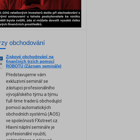
rzy obchodování
Ziskové obchodování na
ne
finančních trzích pomocí
am
ROBOTŮ (Záznam semináře)
Představujeme vám
exkluzivní seminář se
zástupci profesionálního
vývojářského týmu a týmu
full-time traderů obchodující
pomocí automatických
obchodních systémů (AOS)
ve společnosti FXstreet.cz.
Hlavní náplní semináře je
profesionální využití,