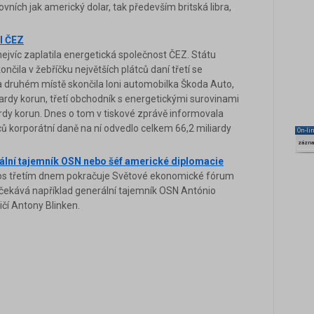
vních jak americký dolar, tak především britská libra,
il ČEZ
nejvíc zaplatila energetická společnost ČEZ. Státu
ončila v žebříčku největších plátců daní třetí se
a druhém místě skončila loni automobilka Škoda Auto,
iardy korun, třetí obchodník s energetickými surovinami
rdy korun. Dnes o tom v tiskové zprávě informovala
ců korporátní daně na ní odvedlo celkem 66,2 miliardy
On-li
zázn
ální tajemník OSN nebo šéf americké diplomacie
os třetím dnem pokračuje Světové ekonomické fórum
čekává například generální tajemník OSN António
čí Antony Blinken.