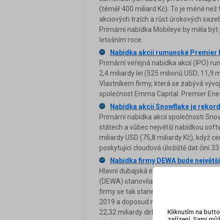
(téměř 400 miliard Kč). To je méně než
akciových trzích a růst úrokových saze
Primární nabídka Mobileye by měla být 
letošním roce.
Nabídka akcií rumunské Premier E
Primární veřejná nabídka akcií (IPO) r
2,4 miliardy lei (525 milionů USD; 11,9
Vlastníkem firmy, která se zabývá vývoj
společnost Emma Capital. Premier Energ
Nabídka akcií Snowflake je rekor
Primární nabídka akcií společnosti Snow
státech a vůbec největší nabídkou soft
miliardy USD (75,8 miliardy Kč), když c
poskytující cloudová úložiště dat činí 3
Nabídka firmy DEWA bude největš
Hlavní dubajská elektrárenská a vodáre
(DEWA) stanovila cenu pro primární nab
firmy se tak stane největší na Blízkém
2019 a doposud největší nabídkou ve Sp
Kliknutím na butto
22,32 miliardy dirhamů (135,8 miliardy
zařízení. Sami můž