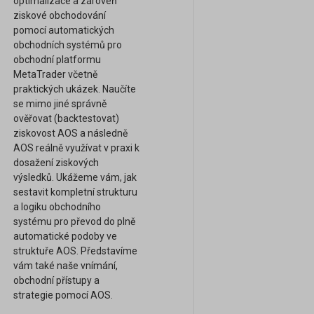
optimalizace a zároveň
ziskové obchodování
pomocí automatických
obchodních systémů pro
obchodní platformu
MetaTrader včetně
praktických ukázek. Naučíte
se mimo jiné správně
ověřovat (backtestovat)
ziskovost AOS a následně
AOS reálně využívat v praxi k
dosažení ziskových
výsledků. Ukážeme vám, jak
sestavit kompletní strukturu
a logiku obchodního
systému pro převod do plně
automatické podoby ve
struktuře AOS. Představíme
vám také naše vnímání,
obchodní přístupy a
strategie pomocí AOS.