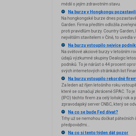
médií o jejím zdravotním stavu.
Na burze v Hongkongu pozastavil
Na hongkongské burze dnes pozastavili
Garden. Firma předtím odložila zveřejn
proti pravidlům burzy. Country Garden, 
největším stavitelem v Číně, to uvedla
Na burzu vstoupilo nejvíce podnik
Na světové akciové burzy v letošním roce
údajů výzkumné skupiny Dealogic letos
podniků. To je nárůst o 44 procent opro
svých internetových stránkách list Fina
Na burzu vstoupilo rekordně fire
Za leden až říjen letošního roku vstoupi
které se označují zkráceně SPAC. To j
(IPO) těchto firem za celý loňský rok a
zpravodajský server CNBC, který se odvo
Na co se bude Fed dívat?
Trhy už se nemohou dočkat pátečních čís
předpověďmi...
Na co si tento týden dát pozor