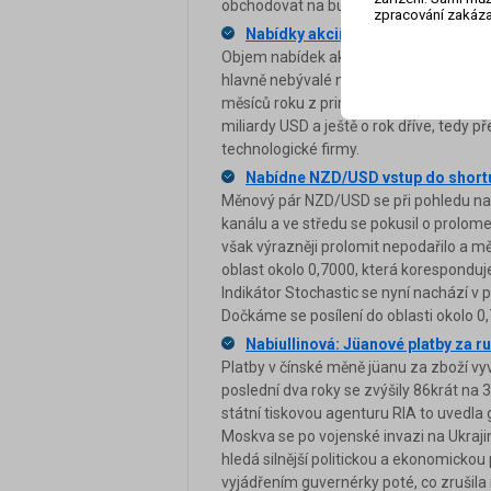
obchodovat na burze v Dubaji 12. dubn
zpracování zakáza
Nabídky akcií v Evropě byly v polole
Objem nabídek akcií v Evropě byl v první
hlavně nebývalé měnové stimuly. Podle ú
měsíců roku z primárních nabídek v Evro
miliardy USD a ještě o rok dříve, tedy 
technologické firmy.
Nabídne NZD/USD vstup do short
Měnový pár NZD/USD se při pohledu na 
kanálu a ve středu se pokusil o prolome
však výrazněji prolomit nepodařilo a 
oblast okolo 0,7000, která koresponduj
Indikátor Stochastic se nyní nachází v p
Dočkáme se posílení do oblasti okolo 0
Nabiullinová: Jüanové platby za ru
Platby v čínské měně jüanu za zboží vyv
poslední dva roky se zvýšily 86krát na
státní tiskovou agenturu RIA to uvedla 
Moskva se po vojenské invazi na Ukraj
hledá silnější politickou a ekonomicko
vyjádřením guvernérky poté, co zrušila