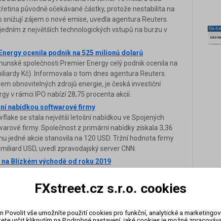
 třetina původně očekávané částky, protože nestabilita na
b snižují zájem o nové emise, uvedla agentura Reuters.
jedním z největších technologických vstupů na burzu v
On-li
zázn
nergy ocenila podnik na 525 milionů dolarů
umunské společnosti Premier Energy celý podnik ocenila na
 miliardy Kč). Informovala o tom dnes agentura Reuters.
em obnovitelných zdrojů energie, je česká investiční
y v rámci IPO nabízí 28,75 procenta akcií.
dní nabídkou softwarové firmy
flake se stala největší letošní nabídkou ve Spojených
warové firmy. Společnost z primární nabídky získala 3,36
enu jedné akcie stanovila na 120 USD. Tržní hodnota firmy
3 miliard USD, uvedl zpravodajský server CNN.
í na Blízkém východě od roku 2019
nská společnost Dubai Electricity and Water Authority
ídku akcií na horním konci plánovaného rozpětí. Nabídka
FXstreet.cz s.r.o. cookies
 východě od rekordního vstupu firmy Saudi Aramco v roce
ojených arabských emirátech. Z prodeje akcií získá
n Povolit vše umožníte použití cookies pro funkční, analytické a marketingo
 Kč), uvedla agentura Reuters. S akciemi se začne
ete určit kliknutím na Podrobné nastavení, jaké cookies je možné zpracovávat