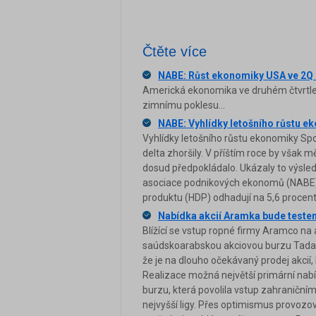
Čtěte více
NABE: Růst ekonomiky USA ve 2Q 
Americká ekonomika ve druhém čtvrtletí 
zimnímu poklesu...
NABE: Vyhlídky letošního růstu ek
Vyhlídky letošního růstu ekonomiky Spo
delta zhoršily. V příštím roce by však 
dosud předpokládalo. Ukázaly to výsle
asociace podnikových ekonomů (NABE)
produktu (HDP) odhadují na 5,6 procent
Nabídka akcií Aramka bude testem
Blížící se vstup ropné firmy Aramco n
saúdskoarabskou akciovou burzu Tadaw
že je na dlouho očekávaný prodej akcií, 
Realizace možná největší primární nabídk
burzu, která povolila vstup zahraničním
nejvyšší ligy. Přes optimismus provozo