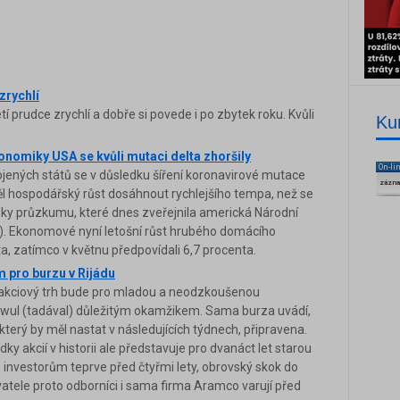
zrychlí
prudce zrychlí a dobře si povede i po zbytek roku. Kvůli
Ku
onomiky USA se kvůli mutaci delta zhoršily
On-li
jených států se v důsledku šíření koronavirové mutace
zázn
měl hospodářský růst dosáhnout rychlejšího tempa, než se
dky průzkumu, které dnes zveřejnila americká Národní
. Ekonomové nyní letošní růst hrubého domácího
a, zatímco v květnu předpovídali 6,7 procenta.
 pro burzu v Rijádu
a akciový trh bude pro mladou a neodzkoušenou
ul (tadával) důležitým okamžikem. Sama burza uvádí,
který by měl nastat v následujících týdnech, připravena.
y akcií v historii ale představuje pro dvanáct let starou
 investorům teprve před čtyřmi lety, obrovský skok do
vatele proto odborníci i sama firma Aramco varují před