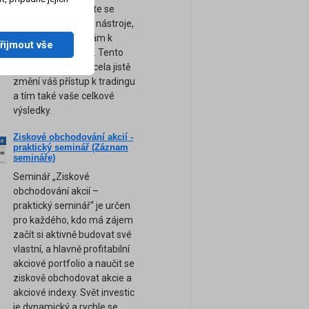
obchodování. Přijďte se
naučit ty nejsilnější nástroje,
tipy a rady, které vám k
řijmout vše
úspěchu pomohou. Tento
unikátní seminář zcela jistě
změní váš přístup k tradingu
a tím také vaše celkové
výsledky.
Ziskové obchodování akcií -
ne
praktický seminář (Záznam
am
semináře)
Seminář „Ziskové
obchodování akcií –
praktický seminář“ je určen
pro každého, kdo má zájem
začít si aktivně budovat své
vlastní, a hlavně profitabilní
akciové portfolio a naučit se
ziskově obchodovat akcie a
akciové indexy. Svět investic
je dynamický a rychle se