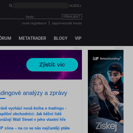
HLEDEJ
PŘIHLÁSIT
|
nová registrace
zapomenuté heslo
ÓRUM
METATRADER
BLOGY
VIP
reklama
reklama
adingové analýzy a zprávy
rávě vychází nová kniha o tradingu -
spěšní obchodníci: Jak běžní lidé
orážejí Wall Street v jeho vlastní hře
IP zóna – na co se nás nejčastěji ptáte