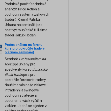
Praktické použití technické
analýzy, Price Action a
obchodní systémy ziskových
traderů. Kromě Patrika
Urbana na semináři jako
host vystoupí také full-time
trader Jakub Hodan.
Profesionálem na forexu -
ne
kurz pro pokročilé tradery
am
(Záznam semináře)
Seminář
Profesionálem na
forexu
je určený pro
absolventy kurzu
Juniorská
škola tradingu
a pro
pokročilé forexové tradery.
Naučíme vás naše ziskové
intradenní a swingové
obchodní strategie a
posuneme vás k vyšším
ziskům. Jedná se o jeden z