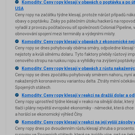
Komodity: Ceny ropy klesají v obavách o poptávku a po 
USA
Ceny ropy na začátku týdne klesají, protože nárůst případů ná
obavy o poptávku. Zisky po pátečním útoku hackerů na ropovod
vyřadil z provozu počítačovou síť společnosti Colonial Pipelin
obnovování spojení mezi terminály a výdejními místy.
Komodity: Ceny ropy klesají v obavách z ekonomické neji
Ceny ropy se dnes pohybovaly oběma směry, odpoledne klesají
nejistoty a kvůli silnému dolaru. Tyto faktory přebily růstový im
cenového stropu na ruskou ropu a vyhlídky na zvýšení poptávky 
Komodity: Ceny ropy klesají v obavách z růstu nakaženýc
Ceny ropy se dnes zpočátku pohybovaly směrem nahoru, nyní ale
nakažených koronavirovou variantou delta. Ztráty mírní očekává
Spojených státech.
Komodity: Ceny ropy klesají v reakci na dražší dolar a o
Ceny ropy uprostřed týdne klesají v reakci na silnější dolar, kter
tlačí i plány největší evropské ekonomiky - německé, která chce u
a horšící se ekonomický výhled Číny.
Komodity: Ceny ropy klesají v reakci na její vyšší zásoby
Ceny ropy dnes po dvoudenním růstu klesají zhruba o procento.
suroviny ve Spojených státech, které se zvýšily více, než se čeka