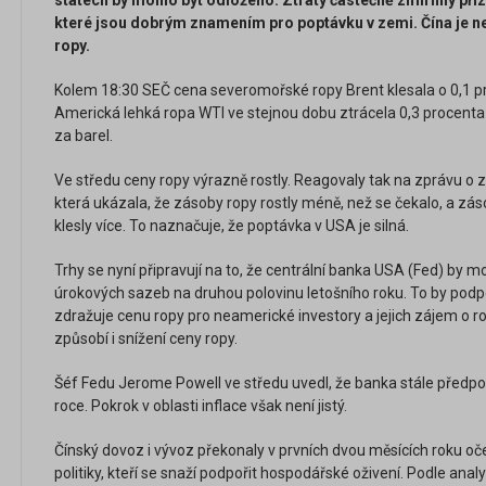
státech by mohlo být odloženo. Ztráty částečně zmírnily př
které jsou dobrým znamením pro poptávku v zemi. Čína je
ropy.
Kolem 18:30 SEČ cena severomořské ropy Brent klesala o 0,1 pr
Americká lehká ropa WTI ve stejnou dobu ztrácela 0,3 procenta
za barel.
Ve středu ceny ropy výrazně rostly. Reagovaly tak na zprávu o
která ukázala, že zásoby ropy rostly méně, než se čekalo, a 
klesly více. To naznačuje, že poptávka v USA je silná.
Trhy se nyní připravují na to, že centrální banka USA (Fed) by mo
úrokových sazeb na druhou polovinu letošního roku. To by podpoř
zdražuje cenu ropy pro neamerické investory a jejich zájem o ro
způsobí i snížení ceny ropy.
Šéf Fedu Jerome Powell ve středu uvedl, že banka stále předpo
roce. Pokrok v oblasti inflace však není jistý.
Čínský dovoz i vývoz překonaly v prvních dvou měsících roku oček
politiky, kteří se snaží podpořit hospodářské oživení. Podle analyt