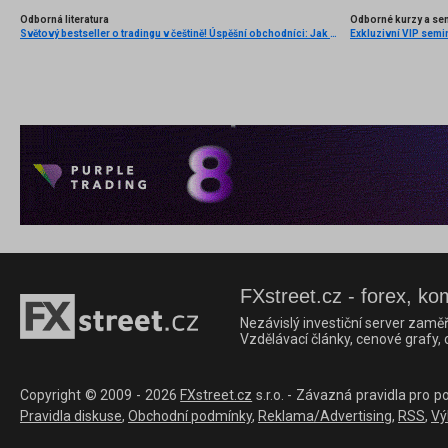
Odborná literatura
Odborné kurzy a se
Světový bestseller o tradingu v češtině! Úspěšní obchodníci: Jak běžní lidé porážejí Wall Street v jeho vlastní hře
Exkluzivní VIP semi
FXstreet.cz - forex, ko
Nezávislý investiční server zaměř
Vzdělávací články, cenové grafy,
Copyright © 2009 - 2026
FXstreet.cz
s.r.o. - Závazná pravidla pro p
Pravidla diskuse
,
Obchodní podmínky
,
Reklama/Advertising
,
RSS
,
Vý