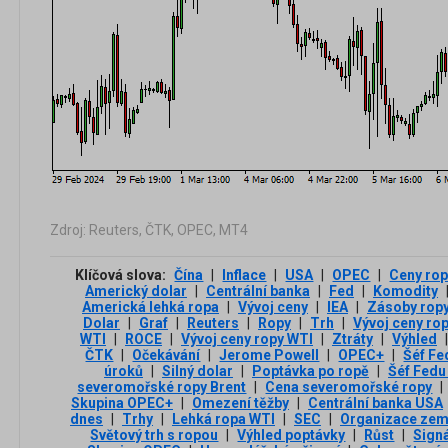
Zdroj: Reuters, ČTK, OPEC, MT4
Klíčová slova:
Čína
|
Inflace
|
USA
|
OPEC
|
Ceny ro
Americký dolar
|
Centrální banka
|
Fed
|
Komodity
Americká lehká ropa
|
Vývoj ceny
|
IEA
|
Zásoby rop
Dolar
|
Graf
|
Reuters
|
Ropy
|
Trh
|
Vývoj ceny ro
WTI
|
ROCE
|
Vývoj ceny ropy WTI
|
Ztráty
|
Výhled
|
ČTK
|
Očekávání
|
Jerome Powell
|
OPEC+
|
Šéf Fe
úroků
|
Silný dolar
|
Poptávka po ropě
|
Šéf Fedu
severomořské ropy Brent
|
Cena severomořské ropy
|
Skupina OPEC+
|
Omezení těžby
|
Centrální banka USA
dnes
|
Trhy
|
Lehká ropa WTI
|
SEC
|
Organizace zemí
Světový trh s ropou
|
Výhled poptávky
|
Růst
|
Sign