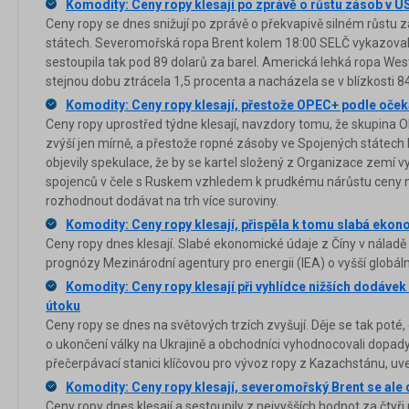
Komodity: Ceny ropy klesají po zprávě o růstu zásob v U
Ceny ropy se dnes snižují po zprávě o překvapivě silném růstu 
státech. Severomořská ropa Brent kolem 18:00 SELČ vykazovala
sestoupila tak pod 89 dolarů za barel. Americká lehká ropa Wes
stejnou dobu ztrácela 1,5 procenta a nacházela se v blízkosti 84
Komodity: Ceny ropy klesají, přestože OPEC+ podle očeká
Ceny ropy uprostřed týdne klesají, navzdory tomu, že skupina 
zvýší jen mírně, a přestože ropné zásoby ve Spojených státech k
objevily spekulace, že by se kartel složený z Organizace zemí vy
spojenců v čele s Ruskem vzhledem k prudkému nárůstu ceny 
rozhodnout dodávat na trh více suroviny.
Komodity: Ceny ropy klesají, přispěla k tomu slabá ekon
Ceny ropy dnes klesají. Slabé ekonomické údaje z Číny v náladě 
prognózy Mezinárodní agentury pro energii (IEA) o vyšší globál
Komodity: Ceny ropy klesají při vyhlídce nižších dodáv
útoku
Ceny ropy se dnes na světových trzích zvyšují. Děje se tak poté,
o ukončení války na Ukrajině a obchodníci vyhodnocovali dopa
přečerpávací stanici klíčovou pro vývoz ropy z Kazachstánu, uv
Komodity: Ceny ropy klesají, severomořský Brent se ale d
Ceny ropy dnes klesají a sestoupily z nejvyšších hodnot za čtyři