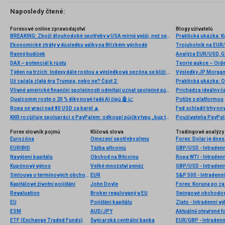
Naposledy čtené:
Forexové online zpravodajství
Blogy uživatelů
BREAKING: Zboží dlouhodobé spotřeby v USA mírně vyšší, než se očekávalo 📌
Praktická ukázka: 
Ekonomické ztráty v důsledku války na Blízkém východě
Trojuholník na EUR/
Ranný budíček
DAX – potenciál k růstu
Teorie aukce – Ord
Týden na trzích: Indexy dále rostou a výsledková sezóna se blíží do svého závěru 📈📊
Výsledky JP Morgan 
Už začala zlatá éra Trumpa, nebo ne? Část 2.
Praktická ukázka: O 
Vlivné americké finanční společnosti odmítají uznat společné půjčování EU jako srovnatelné s půjčováním na národní úrovni. Tím podrývají evropskou integraci a přispívají k ohrožení eura
Prichádza ideálny č
Qualcomm roste o 20 % díky nové řadě AI čipů 🤖 📈
Potíže s platformou
Ropa se vrací nad 80 USD za barel 🔼
Fed schladil trhy n
KKR rozšiřuje spolupráci s PayPalem: odkoupí půjčky typu „kup teď, zaplať později“ až za 65 miliard eur
Používatelia PayPal
Forex slovník pojmů
Klíčová slova
Tradingové analýzy 
Eurozóna
Omezení spotřeby plynu
Forex: Dolar je dnes
EURIBID
Těžba altcoinů
GBP/USD - Intradenn
Navýšení kapitálu
Obchod na Bitcoinu
Ropa WTI - Intraden
Kupónový výnos
Velké množství peněz
GBP/USD - Intradenn
Smlouva o termínových obchodech
EUR
S&P 500 - Intradenní
Kapitálové životní pojištění
John Doyle
Revaluation
Broker regulovaný v EU
Swingové obchodová
EU
Pojištění kapitálu
Zlato - Intradenní v
ESM
AUD/JPY
Aktuálně otevřené f
ETF (Exchange Traded Funds)
Švýcarská centrální banka
EUR/GBP - Intradenn