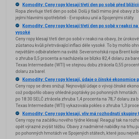
Komodity: Ceny ropy klesají třetí den po sobě před blíží
Ropa zlevňuje třetí den po sobě. Dolů ji tlačí mimo jiné obavy z b
jejími hlavními spotřebiteli - Evropskou unií a Spojenými státy.
Komodity: Ceny ropy klesají třetí den po sobě v reakci n
vysoké
Ceny ropy klesají třetí den po sobě v reakci na obavy, že úroko
zůstanou kvůli přetrvávající inflaci déle vysoké. To by mohlo oh
největším odběratelem na světě. Severomořská ropa Brent kol
o zhruba 0,5 procenta a nacházela se blízko 82,4 dolaru za bar
Texas Intermediate (WTI) ve stejnou dobu ztrácela 0,55 procen
dolaru za barel.
Komodity: Ceny ropy klesají, údaje o čínské ekonomice 
Ceny ropy se dnes snižují. Nejnovější údaje o vývoji čínské eko
což podpořilo obavy ohledně poptávky po pohonných hmotách.
po 18:30 SELČ ztrácela zhruba 1,4 procenta na 78,7 dolaru za 
Texas Intermediate (WTI) vykazovala pokles o zhruba 1,3 procen
Komodity: Ceny ropy klesají, vliv má rozhodnutí skupiny
Ceny ropy na začátku nového týdne klesají. Reagují tak na roz
opět výrazně zvýšit těžbu. Obavy z nadměrné nabídky na trhu pa
po pohonných hmotách ve Spojených státech, které jsou největš