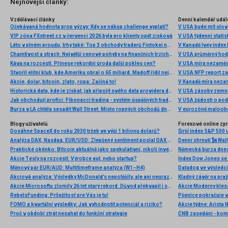
Nejnovější články:
Vzdělávací články
Denní kalendář udál
Očekávaná hodnota prop výzvy: Kdy se nákup challenge vyplatí?
V USA bude mít slo
VIP zóna FXstreet.cz v červenci 2026 byla pro klienty opět zisková
V USA týdenní statist
Léto v plném proudu, trhy také: Top 3 obchody traderů Fintokei na indexech a zlatě
V Kanadě Ivey index
Chamtivost a strach: Největší cenové pohyby na finančních trzích (červenec 2026)
V USA průměrný hod
Káva na rozcestí. Přinese rekordní úroda další pokles cen?
V USA míra nezaměs
Stvořil elitní klub, kde Ameriku obral o 65 miliard. Madoff řídil největší Ponzi dějin
V USA NFP report z
Akcie, dolar, bitcoin, zlato, ropa: Začíná to!
V Kanadě míra neza
Historická data, kde je získat, jak připojit svého data providera do MultiCharts a proč je budeme potřebovat? (4. díl)
V USA zásoby zemní
Jak obchodují profíci: Fibonacci trading - systém úspěšných traderů
V USA žádosti o po
Burza v LA chtěla sesadit Wall Street. Místo ropných obchodů dnes místem duní basy
V eurozóně maloobc
Blogy uživatelů
Forexové online zp
Dosáhne SpaceX do roku 2030 tržeb ve výši 1 bilionu dolarů?
Širší index S&P 500 
Analýza DAX, Nasdaq, EUR/USD: Zlepšený sentiment poslal DAX na nová maxima
Praktické okénko: Bitcoin aktuálně jako spekulativní, nikoli investiční aktivum
Akcie Tesly na rozcestí: Výrobce aut, nebo startup?
Index Dow Jones se 
Měnový pár EUR/AUD: Multitimeframe analýza (W1–H4)
Akciová analýza: Výsledky McDonald’s nepotěšily, ale ani neurazily. Jakou vizi společnost prezentovala?
Kladný závěr na pra
Akcie Microsoftu zlomily 26 let starý rekord. Důvod překvapil i samotné investory
RebelsFunding: Príležitosť pre Vás je tu!
FOMO a kvartální výsledky: Jak vyhodnotit potenciál a riziko?
Proč v období ztrát nesahat do funkční strategie
ČNB zasedání - ko