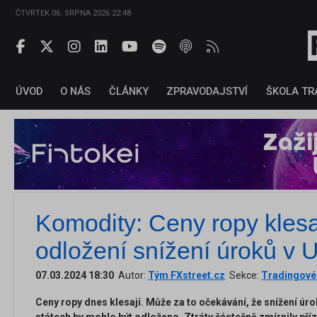
ČTVRTEK 06. SRPNA 2026 22:48
ÚVOD
O NÁS
ČLÁNKY
ZPRAVODAJSTVÍ
ŠKOLA TR
Komodity: Ceny ropy klesaj
odložení snížení úroků v
07.03.2024 18:30
Autor:
Tým FXstreet.cz
Sekce:
Tradingové 
Ceny ropy dnes klesají. Může za to očekávání, že snížení ú