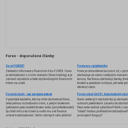
Forex - doporučené články:
Co je FOREX?
Forex pro začátečníky
Základní informace o finančním trhu FOREX. Forex
Forex je celosvětová burzovní síť, v jej
je obchodování s cizími měnami (forex trading) a je
obchoduje se všemi světovými měnami,
zároveň největším a také nejlikvidnějším finančním
koruny. Na forexu obchodují banky, fondy
trhem na světě.
brokeři a podobné instituce, ale také jedn
otevřený všem.
Forex brokeři - jak správně vybrat
V podstatě každého, kdo by chtěl obchodovat forex,
Snem některých obchodníků je obchodo
čeká jednou rozhodování o tom, s jakým brokerem
nutnosti jakéhokoliv zásahu do obchod
(přeloženo jako makléř/broker nebo zprostředkovatel)
fikce nebo reálná záležitost? Kolik z nás
by chtěl mít co do činění a svěřil mu své finance
"roboti" mohou profitabilně obchodovat
určené k obchodování. Velmi rád bych vám přiblížil
principech fungují?
problematiku výběru brokera, rozdíl mezi
jednotlivými typy brokerů a v neposlední řadě uvedu
několik příkladů nejznámějších z nich.