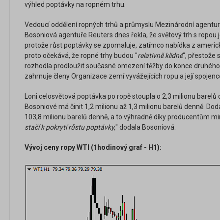
výhled poptávky na ropném trhu.
Vedoucí oddělení ropných trhů a průmyslu Mezinárodní agentury 
Bosoniová agentuře Reuters dnes řekla, že světový trh s ropou 
protože růst poptávky se zpomaluje, zatímco nabídka z americk
proto očekává, že ropné trhy budou "
relativně klidné
", přestože
rozhodla prodloužit současné omezení těžby do konce druhého 
zahrnuje členy Organizace zemí vyvážejících ropu a její spojenc
Loni celosvětová poptávka po ropě stoupla o 2,3 milionu barelů d
Bosoniové má činit 1,2 milionu až 1,3 milionu barelů denně. Dod
103,8 milionu barelů denně, a to výhradně díky producentům m
stačí k pokrytí růstu poptávky,
" dodala Bosoniová.
Vývoj ceny ropy WTI (1hodinový graf - H1):