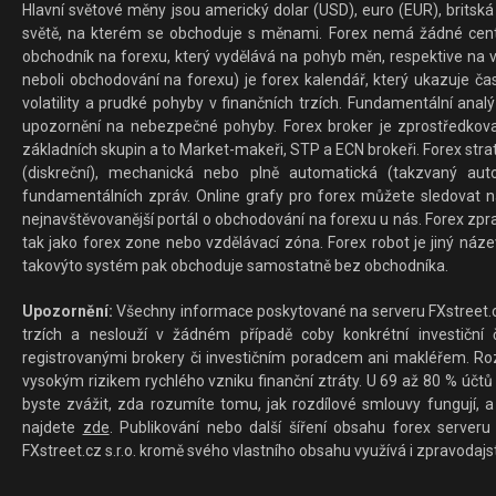
Hlavní světové měny jsou americký dolar (USD), euro (EUR), britská 
světě, na kterém se obchoduje s měnami. Forex nemá žádné centrál
obchodník na forexu, který vydělává na pohyb měn, respektive na v
neboli obchodování na forexu) je forex kalendář, který ukazuje č
volatility a prudké pohyby v finančních trzích. Fundamentální ana
upozornění na nebezpečné pohyby. Forex broker je zprostředkov
základních skupin a to Market-makeři, STP a ECN brokeři. Forex stra
(diskreční), mechanická nebo plně automatická (takzvaný aut
fundamentálních zpráv. Online grafy pro forex můžete sledovat na 
nejnavštěvovanější portál o obchodování na forexu u nás. Forex zprav
tak jako forex zone nebo vzdělávací zóna. Forex robot je jiný náz
takovýto systém pak obchoduje samostatně bez obchodníka.
Upozornění:
Všechny informace poskytované na serveru FXstreet.cz
trzích a neslouží v žádném případě coby konkrétní investiční č
registrovanými brokery či investičním poradcem ani makléřem. Rozd
vysokým rizikem rychlého vzniku finanční ztráty. U 69 až 80 % účtů 
byste zvážit, zda rozumíte tomu, jak rozdílové smlouvy fungují, a
najdete
zde
. Publikování nebo další šíření obsahu forex serveru
FXstreet.cz s.r.o. kromě svého vlastního obsahu využívá i zpravodajs