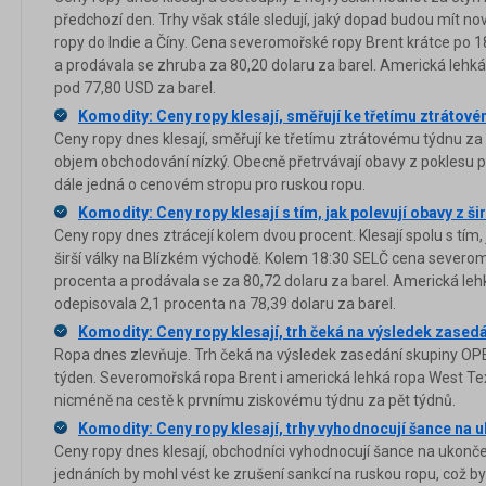
předchozí den. Trhy však stále sledují, jaký dopad budou mít n
ropy do Indie a Číny. Cena severomořské ropy Brent krátce po 
a prodávala se zhruba za 80,20 dolaru za barel. Americká lehká
pod 77,80 USD za barel.
Komodity: Ceny ropy klesají, směřují ke třetímu ztrátov
Ceny ropy dnes klesají, směřují ke třetímu ztrátovému týdnu za 
objem obchodování nízký. Obecně přetrvávají obavy z poklesu p
dále jedná o cenovém stropu pro ruskou ropu.
Komodity: Ceny ropy klesají s tím, jak polevují obavy z š
Ceny ropy dnes ztrácejí kolem dvou procent. Klesají spolu s tím,
širší války na Blízkém východě. Kolem 18:30 SELČ cena severom
procenta a prodávala se za 80,72 dolaru za barel. Americká le
odepisovala 2,1 procenta na 78,39 dolaru za barel.
Komodity: Ceny ropy klesají, trh čeká na výsledek zase
Ropa dnes zlevňuje. Trh čeká na výsledek zasedání skupiny OPEC
týden. Severomořská ropa Brent i americká lehká ropa West Te
nicméně na cestě k prvnímu ziskovému týdnu za pět týdnů.
Komodity: Ceny ropy klesají, trhy vyhodnocují šance na u
Ceny ropy dnes klesají, obchodníci vyhodnocují šance na ukončen
jednáních by mohl vést ke zrušení sankcí na ruskou ropu, což by