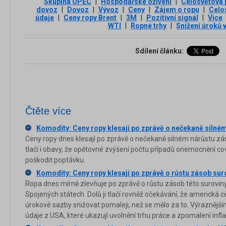
Skupina OPEC
|
Hospodářské oživení
|
Celosvětová 
dovoz
|
Dovoz
|
Vývoz
|
Ceny
|
Zájem o ropu
|
Celo
údaje
|
Ceny ropy Brent
|
3М
|
Pozitivní signál
|
Vice
WTI
|
Ropné trhy
|
Snížení úroků 
Sdílení článku:
Čtěte více
Komodity: Ceny ropy klesají po zprávě o nečekaně silné
Ceny ropy dnes klesají po zprávě o nečekaně silném nárůstu zá
tlačí i obavy, že opětovné zvýšení počtu případů onemocnění c
poškodit poptávku.
Komodity: Ceny ropy klesají po zprávě o růstu zásob sur
Ropa dnes mírně zlevňuje po zprávě o růstu zásob této surovi
Spojených státech. Dolů ji tlačí rovněž očekávání, že americká 
úrokové sazby snižovat pomaleji, než se mělo za to. Výraznějš
údaje z USA, které ukazují uvolnění trhu práce a zpomalení infla