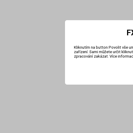
F
Kliknutím na button Povolit vše u
zařízení. Sami můžete určit klikn
zpracování zakázat. Více informa