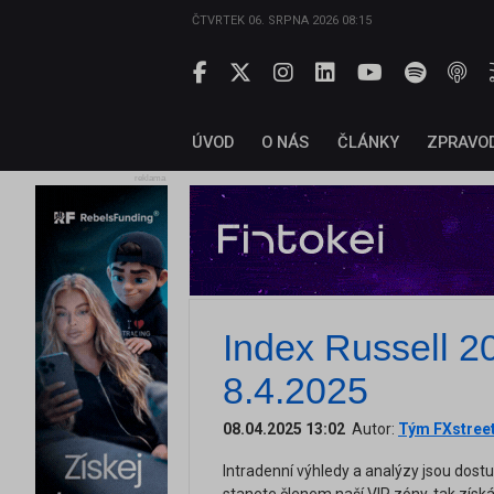
ČTVRTEK 06. SRPNA 2026 08:15
ÚVOD
O NÁS
ČLÁNKY
ZPRAVO
reklama
Index Russell 20
8.4.2025
08.04.2025 13:02
Autor:
Tým FXstree
Intradenní výhledy a analýzy jsou dost