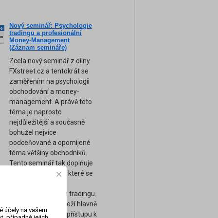
Nový seminář: Psychologie
ne
tradingu a profesionální
am
Money-Management
(Záznam semináře)
Zcela nový seminář z dílny
FXstreet.cz a tentokrát se
zaměřením na psychologii
obchodování a money-
management. A právě toto
téma je naprosto
nejdůležitější a současně
bohužel nejvíce
podceňované a opomíjené
téma většiny obchodníků.
Tento seminář tak doplňuje
naše ostatní kurzy, které se
zaměřují spíše na
technickou stránku tradingu.
Úspěch tradera záleží hlavně
vé účely na vašem
na jeho psychice a přístupu k
, případně jejich