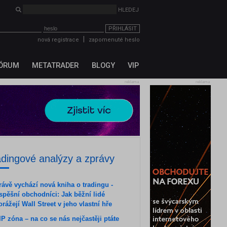
HLEDEJ
PŘIHLÁSIT
|
nová registrace
zapomenuté heslo
ÓRUM
METATRADER
BLOGY
VIP
reklama
reklama
adingové analýzy a zprávy
rávě vychází nová kniha o tradingu -
spěšní obchodníci: Jak běžní lidé
orážejí Wall Street v jeho vlastní hře
IP zóna – na co se nás nejčastěji ptáte