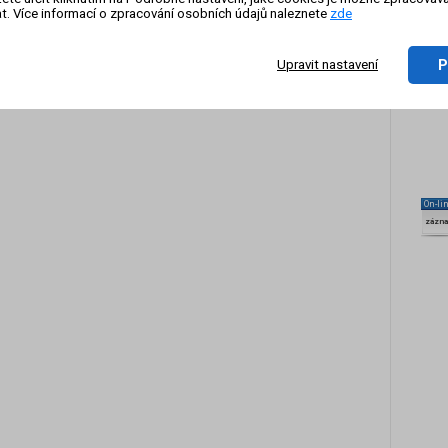
t. Více informací o zpracování osobních údajů naleznete
zde
P
Upravit nastavení
On-li
zázn