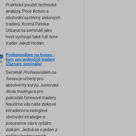
Praktické použití technické
analýzy, Price Action a
obchodní systémy ziskových
traderů. Kromě Patrika
Urbana na semináři jako
host vystoupí také full-time
trader Jakub Hodan.
Profesionálem na forexu -
ne
kurz pro pokročilé tradery
am
(Záznam semináře)
Seminář
Profesionálem na
forexu
je určený pro
absolventy kurzu
Juniorská
škola tradingu
a pro
pokročilé forexové tradery.
Naučíme vás naše ziskové
intradenní a swingové
obchodní strategie a
posuneme vás k vyšším
ziskům. Jedná se o jeden z