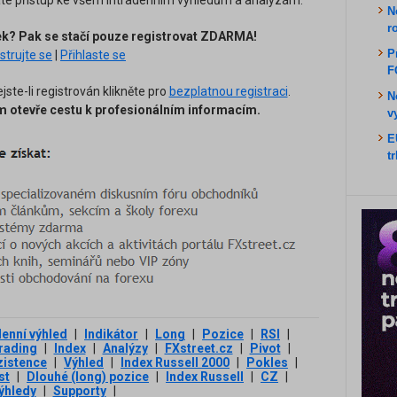
káte přístup ke všem intradenním výhledům a analýzám.
N
r
nek? Pak se stačí pouze registrovat ZDARMA!
P
strujte se
|
Přihlaste se
F
ejste-li registrován klikněte pro
bezplatnou registraci
.
N
 otevře cestu k profesionálním informacím.
v
E
t
denní výhled
|
Indikátor
|
Long
|
Pozice
|
RSI
|
rading
|
Index
|
Analýzy
|
FXstreet.cz
|
Pivot
|
zistence
|
Výhled
|
Index Russell 2000
|
Pokles
|
st
|
Dlouhé (long) pozice
|
Index Russell
|
CZ
|
ýhledy
|
Supporty
|