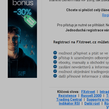
stanete členem naší VIP zóny, tak zís
Chcete si přečíst celý člá
Regi
Pro přístup je nutné se přihlásit. N
Jednoduchá registrace vám
Klíčová slova:
FXstreet
|
Intra
Rezistence
|
Russell 2000
|
T
Trading Central
|
Supporty a re
Indikátor RSI
|
Další růst
|
Rů
V