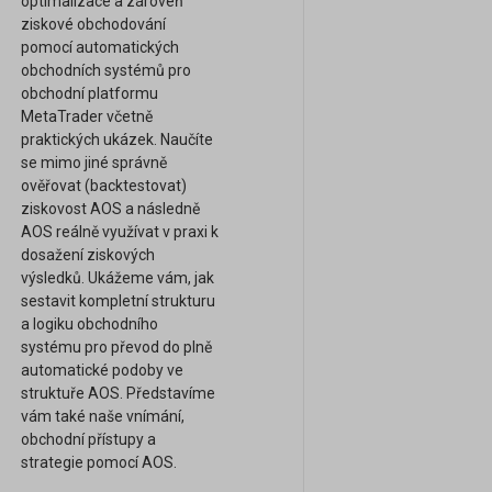
optimalizace a zároveň
ziskové obchodování
pomocí automatických
obchodních systémů pro
obchodní platformu
MetaTrader včetně
praktických ukázek. Naučíte
se mimo jiné správně
ověřovat (backtestovat)
ziskovost AOS a následně
AOS reálně využívat v praxi k
dosažení ziskových
výsledků. Ukážeme vám, jak
sestavit kompletní strukturu
a logiku obchodního
systému pro převod do plně
automatické podoby ve
struktuře AOS. Představíme
vám také naše vnímání,
obchodní přístupy a
strategie pomocí AOS.