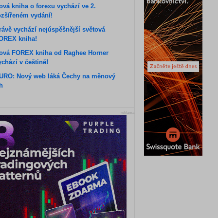
ová kniha o forexu vychází ve 2.
ozšířeném vydání!
rávě vychází nejúspěšnější světová
OREX kniha!
ová FOREX kniha od Raghee Horner
ychází v češtině!
URO: Nový web láká Čechy na měnový
rh
reklama