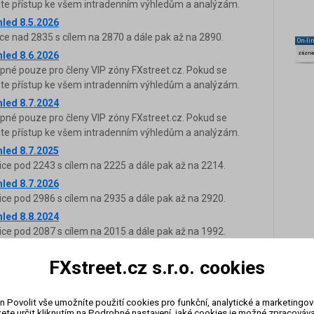
káte přístup ke všem intradenním výhledům a analýzám.
hled 8.5.2026
ce nad 2835 s cílem na 2870 a dále pak až na 2890.
On-li
hled 8.6.2026
zázn
upné pouze pro členy VIP zóny FXstreet.cz. Pokud se
káte přístup ke všem intradenním výhledům a analýzám.
hled 8.7.2024
upné pouze pro členy VIP zóny FXstreet.cz. Pokud se
káte přístup ke všem intradenním výhledům a analýzám.
hled 8.7.2025
ice pod 2243 s cílem na 2225 a dále pak až na 2214.
hled 8.7.2026
ice pod 2986 s cílem na 2935 a dále pak až na 2920.
hled 8.8.2024
ice pod 2087 s cílem na 2015 a dále pak až na 1992.
hled 8.8.2025
FXstreet.cz s.r.o. cookies
ce nad 2209 s cílem na 2239 a dále pak až na 2254.
hled 8.9.2025
upné pouze pro členy VIP zóny FXstreet.cz. Pokud se
n Povolit vše umožníte použití cookies pro funkční, analytické a marketingo
káte přístup ke všem intradenním výhledům a analýzám.
ete určit kliknutím na Podrobné nastavení, jaké cookies je možné zpracovávat