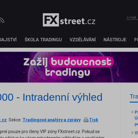
DAJSTVÍ
ŠKOLA TRADINGU
VZDĚLÁVÁNÍ
NÁSTROJE
F
00 - Intradenní výhled
Tr
P
Ú
t.cz
Sekce:
Tradingové analýzy a zprávy
Tisk
p
upné pouze pro členy VIP zóny FXstreet.cz. Pokud se
V