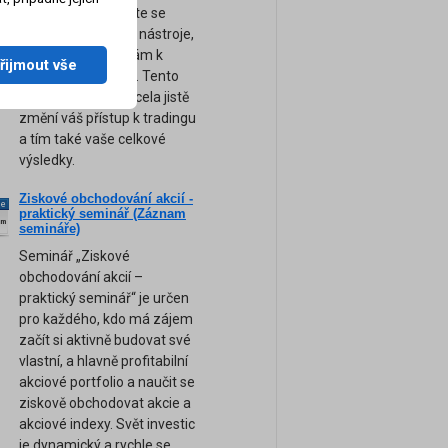
obchodování. Přijďte se
naučit ty nejsilnější nástroje,
tipy a rady, které vám k
řijmout vše
úspěchu pomohou. Tento
unikátní seminář zcela jistě
změní váš přístup k tradingu
a tím také vaše celkové
výsledky.
Ziskové obchodování akcií -
ne
praktický seminář (Záznam
am
semináře)
Seminář „Ziskové
obchodování akcií –
praktický seminář“ je určen
pro každého, kdo má zájem
začít si aktivně budovat své
vlastní, a hlavně profitabilní
akciové portfolio a naučit se
ziskově obchodovat akcie a
akciové indexy. Svět investic
je dynamický a rychle se