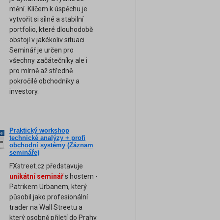
mění. Klíčem k úspěchu je
vytvořit si silné a stabilní
portfolio, které dlouhodobě
obstojí v jakékoliv situaci.
Seminář je určen pro
všechny začátečníky ale i
pro mírně až středně
pokročilé obchodníky a
investory.
Praktický workshop
ne
technické analýzy + profi
am
obchodní systémy (Záznam
semináře)
FXstreet.cz představuje
unikátní seminář
s hostem -
Patrikem Urbanem, který
působil jako profesionální
trader na Wall Streetu a
který osobně přiletí do Prahy.