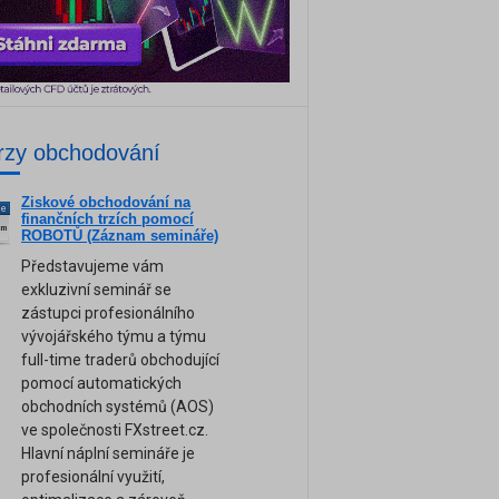
rzy obchodování
Ziskové obchodování na
ne
finančních trzích pomocí
am
ROBOTŮ (Záznam semináře)
Představujeme vám
exkluzivní seminář se
zástupci profesionálního
vývojářského týmu a týmu
full-time traderů obchodující
pomocí automatických
obchodních systémů (AOS)
ve společnosti FXstreet.cz.
Hlavní náplní semináře je
profesionální využití,