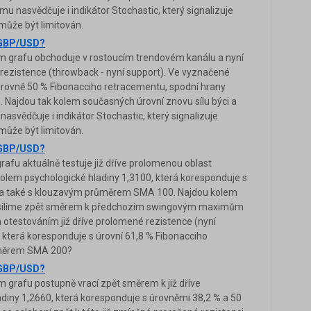
asvědčuje i indikátor Stochastic, který signalizuje
může být limitován.
a GBP/USD?
 grafu obchoduje v rostoucím trendovém kanálu a nyní
i rezistence (throwback - nyní support). Ve vyznačené
 úrovně 50 % Fibonacciho retracementu, spodní hrany
Najdou tak kolem současných úrovní znovu sílu býci a
svědčuje i indikátor Stochastic, který signalizuje
může být limitován.
a GBP/USD?
u aktuálně testuje již dříve prolomenou oblast
kolem psychologické hladiny 1,3100, která koresponduje s
u a také s klouzavým průměrem SMA 100. Najdou kolem
 posílíme zpět směrem k předchozím swingovým maximům
testováním již dříve prolomené rezistence (nyní
, která koresponduje s úrovní 61,8 % Fibonacciho
ůměrem SMA 200?
a GBP/USD?
grafu postupně vrací zpět směrem k již dříve
diny 1,2660, která koresponduje s úrovněmi 38,2 % a 50