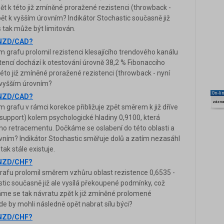
 k této již zmíněné proražené rezistenci (throwback -
ět k vyšším úrovním? Indikátor Stochastic současně již
 tak může být limitován.
a NZD/CAD?
rafu prolomil rezistenci klesajícího trendového kanálu
encí dochází k otestování úrovně 38,2 % Fibonacciho
to již zmíněné proražené rezistenci (throwback - nyní
 vyšším úrovním?
On-li
a NZD/CAD?
zázn
rafu v rámci korekce přibližuje zpět směrem k již dříve
support) kolem psychologické hladiny 0,9100, která
ho retracementu. Dočkáme se oslabení do této oblasti a
vním? Indikátor Stochastic směřuje dolů a zatím nezasáhl
ak stále existuje.
a NZD/CHF?
fu prolomil směrem vzhůru oblast rezistence 0,6535 -
astic současně již ale vysílá překoupené podmínky, což
me se tak návratu zpět k již zmíněné prolomené
kde by mohli následně opět nabrat sílu býci?
a NZD/CHF?