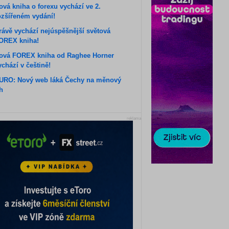
ová kniha o forexu vychází ve 2.
ozšířeném vydání!
rávě vychází nejúspěšnější světová
OREX kniha!
ová FOREX kniha od Raghee Horner
ychází v češtině!
URO: Nový web láká Čechy na měnový
rh
reklama