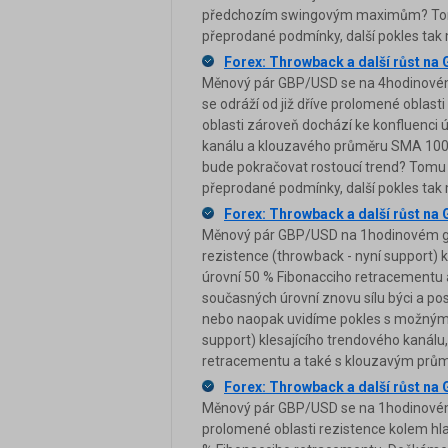
předchozím swingovým maximům? Tomu n
přeprodané podmínky, další pokles tak 
Forex: Throwback a další růst n
Měnový pár GBP/USD se na 4hodinovém
se odráží od již dříve prolomené oblast
oblasti zároveň dochází ke konfluenci
kanálu a klouzavého průměru SMA 100. 
bude pokračovat rostoucí trend? Tomu na
přeprodané podmínky, další pokles tak 
Forex: Throwback a další růst n
Měnový pár GBP/USD na 1hodinovém graf
rezistence (throwback - nyní support) 
úrovní 50 % Fibonacciho retracement
současných úrovní znovu sílu býci a
nebo naopak uvidíme pokles s možným o
support) klesajícího trendového kanálu
retracementu a také s klouzavým pr
Forex: Throwback a další růst n
Měnový pár GBP/USD se na 1hodinovém 
prolomené oblasti rezistence kolem hla