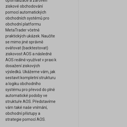
optimalizace a zároveň
ziskové obchodování
pomocí automatických
obchodních systémů pro
obchodní platformu
MetaTrader včetně
praktických ukázek. Naučíte
se mimo jiné správně
ověřovat (backtestovat)
ziskovost AOS a následně
AOS reálně využívat v praxi k
dosažení ziskových
výsledků. Ukážeme vám, jak
sestavit kompletní strukturu
a logiku obchodního
systému pro převod do plně
automatické podoby ve
struktuře AOS. Představíme
vám také naše vnímání,
obchodní přístupy a
strategie pomocí AOS.