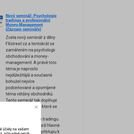
Nový seminář: Psychologie
ne
tradingu a profesionální
am
Money-Management
(Záznam semináře)
Zcela nový seminář z dílny
FXstreet.cz a tentokrát se
zaměřením na psychologii
obchodování a money-
management. A právě toto
téma je naprosto
nejdůležitější a současně
bohužel nejvíce
podceňované a opomíjené
téma většiny obchodníků.
Tento seminář tak doplňuje
naše ostatní kurzy, které se
zaměřují spíše na
technickou stránku tradingu.
Úspěch tradera záleží hlavně
vé účely na vašem
na jeho psychice a přístupu k
, případně jejich