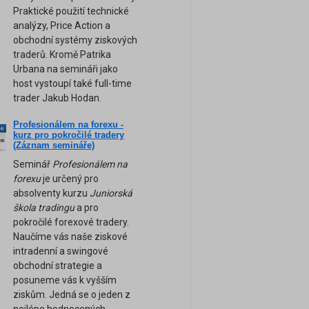
Praktické použití technické
analýzy, Price Action a
obchodní systémy ziskových
traderů. Kromě Patrika
Urbana na semináři jako
host vystoupí také full-time
trader Jakub Hodan.
Profesionálem na forexu -
ne
kurz pro pokročilé tradery
am
(Záznam semináře)
Seminář
Profesionálem na
forexu
je určený pro
absolventy kurzu
Juniorská
škola tradingu
a pro
pokročilé forexové tradery.
Naučíme vás naše ziskové
intradenní a swingové
obchodní strategie a
posuneme vás k vyšším
ziskům. Jedná se o jeden z