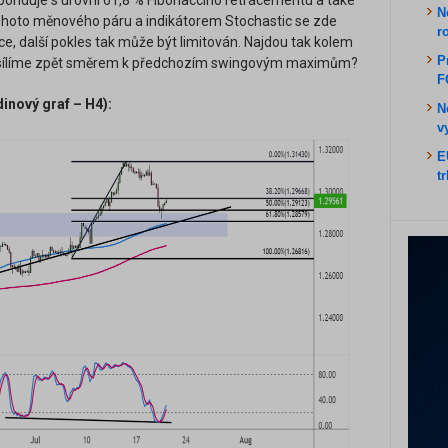
sponduje s úrovní 61,8 % Fibonacciho retracementu a také
N
 tohoto měnového páru a indikátorem Stochastic se zde
r
ce, další pokles tak může být limitován. Najdou tak kolem
P
 posílíme zpět směrem k předchozím swingovým maximům?
F
nový graf – H4):
N
v
E
t