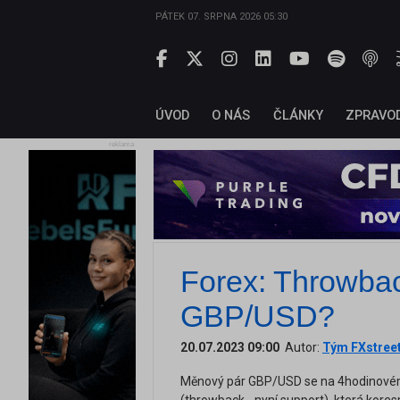
PÁTEK 07. SRPNA 2026 05:30
ÚVOD
O NÁS
ČLÁNKY
ZPRAVO
reklama
Forex: Throwback
GBP/USD?
20.07.2023 09:00
Autor:
Tým FXstree
Měnový pár GBP/USD se na 4hodinovém g