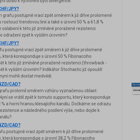
yní došlo k vytvoření býčí divergence.
 CHF/JPY?
grafu postupně vrací zpět směrem k již dříve prolomené
 rostoucí trendovou linií a také s úrovní 50 % a 61,8 %
oslabení k této již zmíněné proražené rezistenci
ho odražení zpět k vyšším úrovním?
 CHF/JPY?
u postupně vrací zpět směrem k již dříve prolomené
5, která koresponduje s úrovní 50 % Fibonacciho
 k této již zmíněné proražené rezistenci (throwback -
t k vyšším úrovním? Indikátor Stochastic již opouští
 nyní mohli dostat medvědi.
a NZD/CAD?
On-li
afu prolomil směrem vzhůru vyznačenou oblast
zázn
. Nyní se vrátil zpět k tomuto supportu, který koresponduje
 % a horní hranou klesajícího kanálu. Dočkáme se odrazu
ezistence a následného posílení výše, nebo dojde k
análu?
a NZD/CAD?
u postupně vrací zpět směrem k již dříve prolomené
0, která koresponduje s úrovní 38,2 % Fibonacciho