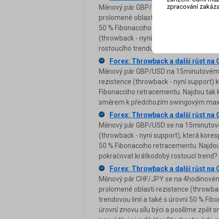
zpracování zakáza
Měnový pár GBP/USD se na 1hodinovém 
prolomené oblasti rezistence kolem psy
50 % Fibonacciho retracementu. Dočkám
(throwback - nyní support) a následné
rostoucího trendu?
Forex: Throwback a další růst n
Měnový pár GBP/USD na 15minutovém gr
rezistence (throwback - nyní support) 
Fibonacciho retracementu. Najdou tak k
směrem k předchozím swingovým ma
Forex: Throwback a další růst n
Měnový pár GBP/USD se na 15minutovém 
(throwback - nyní support), která koresp
50 % Fibonacciho retracementu. Najdou
pokračovat krátkodobý rostoucí trend?
Forex: Throwback a další růst na
Měnový pár CHF/JPY se na 4hodinovém 
prolomené oblasti rezistence (throwbac
trendovou linií a také s úrovní 50 % F
úrovní znovu sílu býci a posílíme z