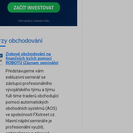
rzy obchodování
Ziskové obchodování na
ne
finančních trzích pomocí
am
ROBOTŮ (Záznam semináře)
Představujeme vám
exkluzivní seminář se
zástupci profesionálního
vývojářského týmu a týmu
full-time traderů obchodující
pomocí automatických
obchodních systémů (AOS)
ve společnosti FXstreet.cz.
Hlavní náplní semináře je
profesionální využití,