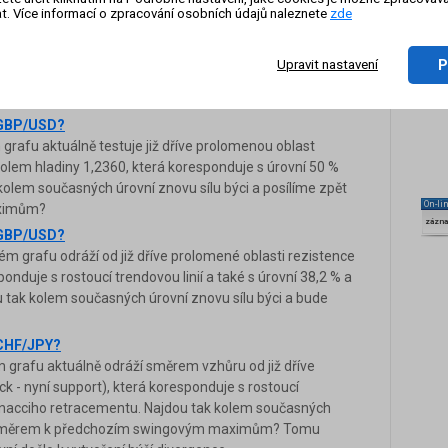
t. Více informací o zpracování osobních údajů naleznete
zde
grafu postupně vrací zpět směrem k již dříve
chologické hladiny 1,4000, která koresponduje s úrovní
e se oslabení k této již zmíněné proražené rezistenci
P
Upravit nastavení
ho odražení zpět k vyšším úrovním a pokračování
a GBP/USD?
afu aktuálně testuje již dříve prolomenou oblast
kolem hladiny 1,2360, která koresponduje s úrovní 50 %
olem současných úrovní znovu sílu býci a posílíme zpět
On-li
ximům?
zázn
a GBP/USD?
grafu odráží od již dříve prolomené oblasti rezistence
onduje s rostoucí trendovou linií a také s úrovní 38,2 % a
 tak kolem současných úrovní znovu sílu býci a bude
 CHF/JPY?
grafu aktuálně odráží směrem vzhůru od již dříve
k - nyní support), která koresponduje s rostoucí
ibonacciho retracementu. Najdou tak kolem současných
pět směrem k předchozím swingovým maximům? Tomu