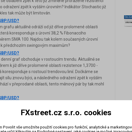
e oslabení zpět k této již zmíněné proražené rezistenci
o odražení zpět k vyšším úrovním? Indikátor Stochastic již
kles tak může být limitován.
On-li
a GBP/USD?
zázn
rafu aktuálně odráží od již dříve prolomené oblasti
 která koresponduje s úrovní 38,2 % Fibonacciho
měrem SMA 100. Najdou tak kolem současných úrovní
rem k předchozím swingovým maximům?
a GBP/USD?
denní graf obchoduje v rostoucím trendu. Aktuálně se
ěrem k již dříve prolomené oblasti rezistence 1,3700 -
á koresponduje s rostoucí trendovou linií. Dočkáme se
ajít sílu znovu býci, a následného odražení zpět k vyšším
chází v přeprodané oblasti, tento měnový pár by tak mohl
a GBP/USD?
 grafu postupně vrací zpět směrem k již dříve
FXstreet.cz s.r.o. cookies
responduje s úrovní 38,2 % a 50 % Fibonacciho
ěrem SMA 200. Dočkáme se oslabení k této již zmíněné
 support) a následného odražení zpět k vyšším úrovním?
n Povolit vše umožníte použití cookies pro funkční, analytické a marketingo
a GBP/USD?
ete určit kliknutím na Podrobné nastavení, jaké cookies je možné zpracovávat