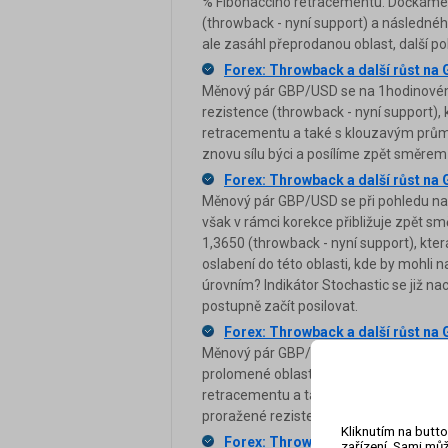
% Fibonacciho retracementu. Dočkáme s
(throwback - nyní support) a následnéh
ale zasáhl přeprodanou oblast, další po
Forex: Throwback a další růst n
Měnový pár GBP/USD se na 1hodinovém g
rezistence (throwback - nyní support),
retracementu a také s klouzavým prů
znovu sílu býci a posílíme zpět smě
Forex: Throwback a další růst n
Měnový pár GBP/USD se při pohledu na 
však v rámci korekce přibližuje zpět sm
1,3650 (throwback - nyní support), kter
oslabení do této oblasti, kde by mohli n
úrovním? Indikátor Stochastic se již na
postupně začít posilovat.
Forex: Throwback a další růst n
Měnový pár GBP/USD se na 15minutovém
prolomené oblasti rezistence, která ko
retracementu a také s klouzavým prům
proražené rezistenci (throwback - nyní
Kliknutím na butto
Forex: Throwback a další růst n
zařízení. Sami můž