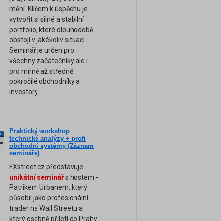
mění. Klíčem k úspěchu je
vytvořit si silné a stabilní
portfolio, které dlouhodobě
obstojí v jakékoliv situaci.
Seminář je určen pro
všechny začátečníky ale i
pro mírně až středně
pokročilé obchodníky a
investory.
Praktický workshop
ne
technické analýzy + profi
am
obchodní systémy (Záznam
semináře)
FXstreet.cz představuje
unikátní seminář
s hostem -
Patrikem Urbanem, který
působil jako profesionální
trader na Wall Streetu a
který osobně přiletí do Prahy.