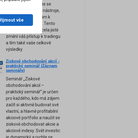
obchodování. Přijďte se
naučit ty nejsilnější nástroje,
tipy a rady, které vám k
řijmout vše
úspěchu pomohou. Tento
unikátní seminář zcela jistě
změní váš přístup k tradingu
a tím také vaše celkové
výsledky.
Ziskové obchodování akcií -
ne
praktický seminář (Záznam
am
semináře)
Seminář „Ziskové
obchodování akcií –
praktický seminář“ je určen
pro každého, kdo má zájem
začít si aktivně budovat své
vlastní, a hlavně profitabilní
akciové portfolio a naučit se
ziskově obchodovat akcie a
akciové indexy. Svět investic
je dynamický a rychle se