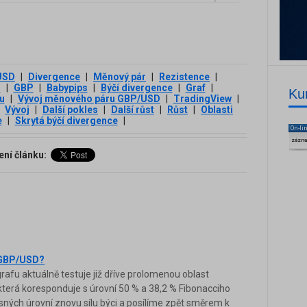
USD
|
Divergence
|
Měnový pár
|
Rezistence
|
D
|
GBP
|
Babypips
|
Býčí divergence
|
Graf
|
Ku
u
|
Vývoj měnového páru GBP/USD
|
TradingView
|
Vývoj
|
Další pokles
|
Další růst
|
Růst
|
Oblasti
e
|
Skrytá býčí divergence
|
On-li
zázn
ení článku:
a GBP/USD?
u aktuálně testuje již dříve prolomenou oblast
 která koresponduje s úrovní 50 % a 38,2 % Fibonacciho
ných úrovní znovu sílu býci a posílíme zpět směrem k