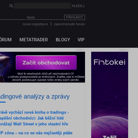
HLEDEJ
PŘIHLÁSIT
|
nová registrace
zapomenuté heslo
ÓRUM
METATRADER
BLOGY
VIP
reklama
reklama
adingové analýzy a zprávy
rávě vychází nová kniha o tradingu -
spěšní obchodníci: Jak běžní lidé
orážejí Wall Street v jeho vlastní hře
IP zóna – na co se nás nejčastěji ptáte