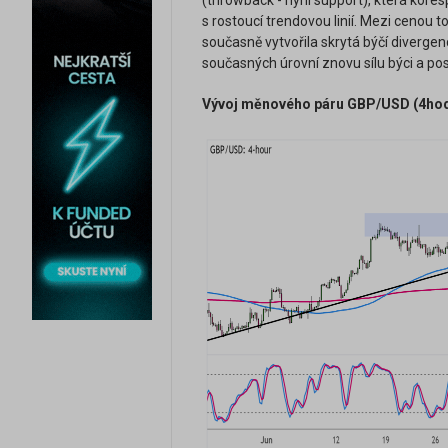
(throwback - nyní support), která kore
s rostoucí trendovou linií. Mezi cenou
současně vytvořila skrytá býčí divergen
současných úrovní znovu sílu býci a
Vývoj měnového páru GBP/USD (4hodi