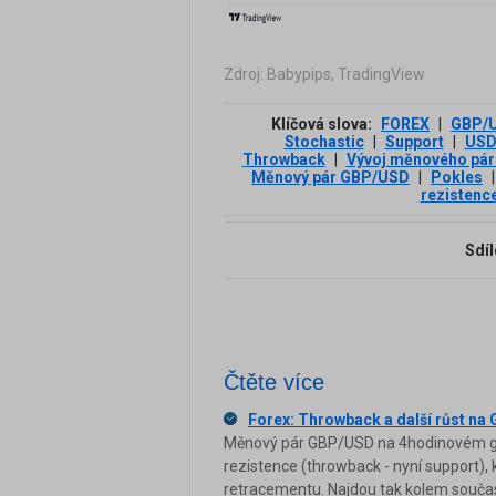
Zdroj: Babypips, TradingView
Klíčová slova:
FOREX
|
GBP/
Stochastic
|
Support
|
US
Throwback
|
Vývoj měnového pár
Měnový pár GBP/USD
|
Pokles
|
rezistenc
Sdíl
Čtěte více
Forex: Throwback a další růst n
Měnový pár GBP/USD na 4hodinovém graf
rezistence (throwback - nyní support),
retracementu. Najdou tak kolem součas