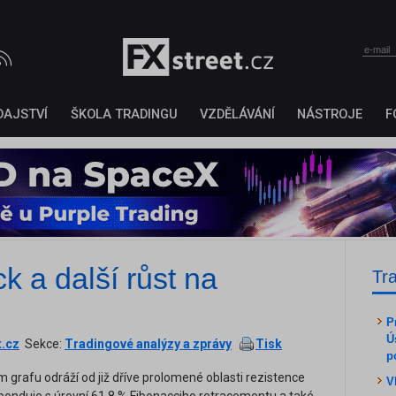
DAJSTVÍ
ŠKOLA TRADINGU
VZDĚLÁVÁNÍ
NÁSTROJE
F
 a další růst na
Tr
P
Ú
t.cz
Sekce:
Tradingové analýzy a zprávy
Tisk
p
rafu odráží od již dříve prolomené oblasti rezistence
V