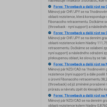
nasvědčuje i indikátor Stochastic, kde n
Forex: Throwback a další růst na
Měnový pár CHF/JPY se na 1hodinovém 
oblasti rezistence, která koresponduje s
Fibonacciho retracementu. Dočkáme se 
(throwback - nyní support) a následné
Forex: Throwback a další růst na
Měnový pár CHF/JPY se na denním graf
oblasti rezistence kolem hladiny 111,7
retracementu. Dočkáme se oslabení zpět
nyní support) a následného odražení zpě
překoupenou oblast, ke slovu by se tak
Forex: Throwback a další růst n
Měnový pár NZD/CAD na 1hodinovém gr
rezistence (nyní support) a dále posílil
s úrovní Fibonacciho retracementu 38,2
(throwback) od již zmíněné proražené r
průrazu a návratu zpět do klesajícího k
Forex: Throwback a další růst n
Měnový pár NZD/CAD se na denním graf
oblasti rezistence kolem hladiny 0,876