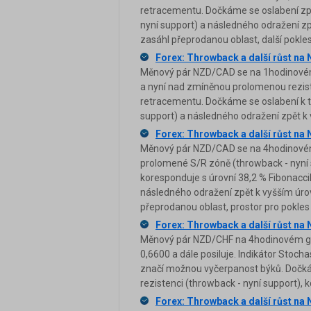
retracementu. Dočkáme se oslabení zpět
nyní support) a následného odražení zp
zasáhl přeprodanou oblast, další pokles
Forex: Throwback a další růst n
Měnový pár NZD/CAD se na 1hodinovém g
a nyní nad zmíněnou prolomenou rezist
retracementu. Dočkáme se oslabení k té
support) a následného odražení zpět k
Forex: Throwback a další růst n
Měnový pár NZD/CAD se na 4hodinovém g
prolomené S/R zóně (throwback - nyní 
koresponduje s úrovní 38,2 % Fibonacci
následného odražení zpět k vyšším úro
přeprodanou oblast, prostor pro pokles t
Forex: Throwback a další růst n
Měnový pár NZD/CHF na 4hodinovém gra
0,6600 a dále posiluje. Indikátor Stoch
značí možnou vyčerpanost býků. Dočká
rezistenci (throwback - nyní support), 
Forex: Throwback a další růst n