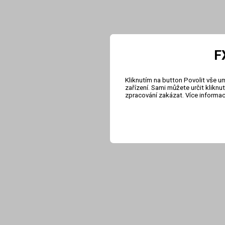
F
Kliknutím na button Povolit vše u
zařízení. Sami můžete určit klikn
zpracování zakázat. Více informa