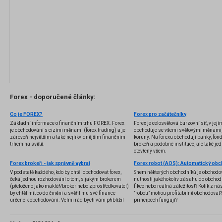
Forex - doporučené články:
Co je FOREX?
Forex pro začátečníky
Základní informace o finančním trhu FOREX. Forex
Forex je celosvětová burzovní síť, v jej
je obchodování s cizími měnami (forex trading) a je
obchoduje se všemi světovými měnami,
zároveň největším a také nejlikvidnějším finančním
koruny. Na forexu obchodují banky, fondy
trhem na světě.
brokeři a podobné instituce, ale také jedn
otevřený všem.
Forex brokeři - jak správně vybrat
V podstatě každého, kdo by chtěl obchodovat forex,
Snem některých obchodníků je obchodo
čeká jednou rozhodování o tom, s jakým brokerem
nutnosti jakéhokoliv zásahu do obchod
(přeloženo jako makléř/broker nebo zprostředkovatel)
fikce nebo reálná záležitost? Kolik z nás
by chtěl mít co do činění a svěřil mu své finance
"roboti" mohou profitabilně obchodovat
určené k obchodování. Velmi rád bych vám přiblížil
principech fungují?
problematiku výběru brokera, rozdíl mezi
jednotlivými typy brokerů a v neposlední řadě uvedu
několik příkladů nejznámějších z nich.