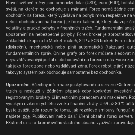
Hlavní světové měny jsou americký dolar (USD), euro (EUR), britská 
světě, na kterém se obchoduje s měnami. Forex nemá žádné centrál
obchodník na forexu, který vydělává na pohyb měn, respektive na v
neboli obchodování na forexu) je forex kalendář, který ukazuje č
volatility a prudké pohyby v finančních trzích. Fundamentální ana
upozornění na nebezpečné pohyby. Forex broker je zprostředkov
základních skupin a to Market-makeři, STP a ECN brokeři. Forex stra
(diskreční), mechanická nebo plně automatická (takzvaný aut
fundamentálních zpráv. Online grafy pro forex můžete sledovat na 
nejnavštěvovanější portál o obchodování na forexu u nás. Forex zprav
tak jako forex zone nebo vzdělávací zóna. Forex robot je jiný náz
takovýto systém pak obchoduje samostatně bez obchodníka.
Upozornění:
Všechny informace poskytované na serveru FXstreet.cz
trzích a neslouží v žádném případě coby konkrétní investiční č
registrovanými brokery či investičním poradcem ani makléřem. Rozd
vysokým rizikem rychlého vzniku finanční ztráty. U 69 až 80 % účtů 
byste zvážit, zda rozumíte tomu, jak rozdílové smlouvy fungují, a
najdete
zde
. Publikování nebo další šíření obsahu forex serveru
FXstreet.cz s.r.o. kromě svého vlastního obsahu využívá i zpravodajs