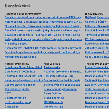
Naposledy čtené:
Forexové online zpravodajství
Blogy uživatelů
Cena bitcoinu dále klesá, zatímco spotové bitcoinové ETF fondy zažívají nejhorší týden od konce ledna
Každý den chybí v práci kvůli pracovní neschopnosti téměř 214 tisíc lidí. Přesto stonáme kratší dobu než před covidem
Co čekat od ČNB?
🎥 Ranní komentář: Obrovská poptávka po dluhopisech Googlu, dobré výsledky Airbnb a TradeDesk padá o 24%
Inflace v USA a rost
Akce Fedu se odsouvá, americký trh práce překvapil opět negativně
Fintokei: Pravidlo 
Vývoj cen komodit: Měď (-4,58 %), zlato (-2,88 %) a ropa (-1,8 %)
7 mýtů o investován
Kolega Merkelové: V kyperském plánu B zřejmě chybí miliarda eur
Hra mačky s myšou
EUR/USD: Multitimef
Byty a domy v 1. čtvrtletí zdražovaly pomaleji než loni, chaty rychleji
Jak obtížné je drže
QuantumScape dosahuje milníku a zahajuje výrobu B-vzorků, akcie stoupají
Praktické okénko: D
Fundamentálny výhľad dňa
Co je Dollar-Cost Av
Forex slovník pojmů
Klíčová slova
Tradingové analýzy 
Dow Jones Global Titans 50 Index
Alokace aktiv
Forex: Throwback a 
Dow Jones STOXX indexy
Rozšíření úrokového diferenciálu
EUR/GBP - Intradenn
Dodávka proti placení (DVP, delivery versus payment)
Berkshire Hathaway (BRK)
Denní analýza pro 
Index cen průmyslových výrobců
Obchodování na českém devizovém trhu
5 událostí, které dn
Cenová elasticita nabídky
Statistiky vašeho obchodování
Komodity: Ceny ropy 
Cenově vážený index
Pravidlo trailing drawdownu
Zlato - Intradenní v
CFTC
Binary Options
Analýza hlavních m
Dodatečný margin
Trading na forexu
Denní analýza pro 
Úroková sazba (míra)
MUFG Research
Denní analýza pro 
Čínský jüan
Obchod na zlatě
Denní analýza pro 