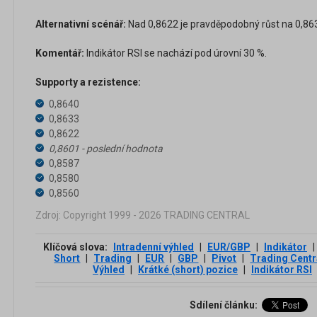
Alternativní scénář:
Nad 0,8622 je pravděpodobný růst na 0,863
Komentář:
Indikátor RSI se nachází pod úrovní 30 %.
Supporty a rezistence:
0,8640
0,8633
0,8622
0,8601 - poslední hodnota
0,8587
0,8580
0,8560
Zdroj: Copyright 1999 - 2026 TRADING CENTRAL
Klíčová slova:
Intradenní výhled
|
EUR/GBP
|
Indikátor
|
Short
|
Trading
|
EUR
|
GBP
|
Pivot
|
Trading Centr
Výhled
|
Krátké (short) pozice
|
Indikátor RSI
Sdílení článku: