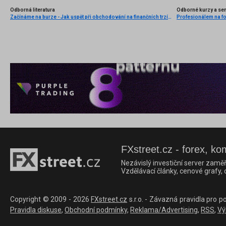
Odborná literatura
Odborné kurzy a se
Začínáme na burze - Jak uspět při obchodování na finančních trzích (1. vydání)
FXstreet.cz - forex, ko
Nezávislý investiční server zaměř
Vzdělávací články, cenové grafy,
Copyright © 2009 - 2026
FXstreet.cz
s.r.o. - Závazná pravidla pro p
Pravidla diskuse
,
Obchodní podmínky
,
Reklama/Advertising
,
RSS
,
Vý