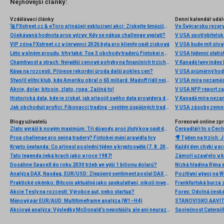
Nejnovější články:
Vzdělávací články
Denní kalendář udál
🚀 FXstreet.cz & eToro přinášejí exkluzivní akci: Získejte 6měsíční členství ve VIP zóně ZDARMA
Ve Švýcarsku rezer
Očekávaná hodnota prop výzvy: Kdy se nákup challenge vyplatí?
V USA spotřebitelsk
VIP zóna FXstreet.cz v červenci 2026 byla pro klienty opět zisková
V USA bude mít slo
Léto v plném proudu, trhy také: Top 3 obchody traderů Fintokei na indexech a zlatě
V USA týdenní statist
Chamtivost a strach: Největší cenové pohyby na finančních trzích (červenec 2026)
V Kanadě Ivey index
Káva na rozcestí. Přinese rekordní úroda další pokles cen?
V USA průměrný hod
Stvořil elitní klub, kde Ameriku obral o 65 miliard. Madoff řídil největší Ponzi dějin
V USA míra nezaměs
Akcie, dolar, bitcoin, zlato, ropa: Začíná to!
V USA NFP report z
Historická data, kde je získat, jak připojit svého data providera do MultiCharts a proč je budeme potřebovat? (4. díl)
V Kanadě míra neza
Jak obchodují profíci: Fibonacci trading - systém úspěšných traderů
V USA zásoby zemní
Blogy uživatelů
Forexové online zp
Zlato vyráží k novým maximům: Tři důvody, proč žlutý kov opět dominuje
Prop challenge pro swing tradery? Fintokei mění pravidla hry
Krypto šeptanda: Co přinesl poslední týden v kryptosvětě (7. 8. 2026)
Tato legenda čeká krach jako v roce 1987!
Dosáhne SpaceX do roku 2030 tržeb ve výši 1 bilionu dolarů?
Nízká hladina Rýna 
Analýza DAX, Nasdaq, EUR/USD: Zlepšený sentiment poslal DAX na nová maxima
Pozitivní vývoj na Wa
Praktické okénko: Bitcoin aktuálně jako spekulativní, nikoli investiční aktivum
Frankfurtská burza 
Akcie Tesly na rozcestí: Výrobce aut, nebo startup?
Měnový pár EUR/AUD: Multitimeframe analýza (W1–H4)
Akciová analýza: Výsledky McDonald’s nepotěšily, ale ani neurazily. Jakou vizi společnost prezentovala?