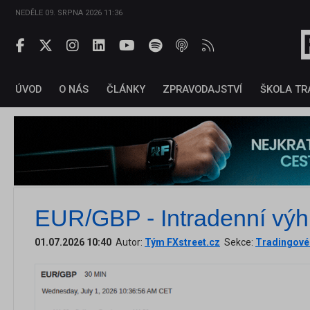
NEDĚLE 09. SRPNA 2026 11:36
ÚVOD
O NÁS
ČLÁNKY
ZPRAVODAJSTVÍ
ŠKOLA TR
EUR/GBP - Intradenní výh
01.07.2026 10:40
Autor:
Tým FXstreet.cz
Sekce:
Tradingové 