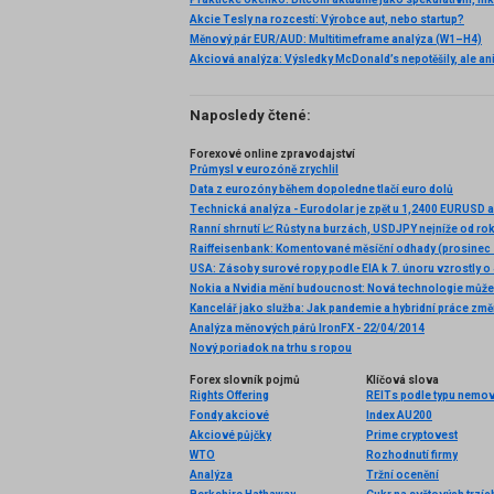
Akcie Tesly na rozcestí: Výrobce aut, nebo startup?
Měnový pár EUR/AUD: Multitimeframe analýza (W1–H4)
Naposledy čtené:
Forexové online zpravodajství
Průmysl v eurozóně zrychlil
Data z eurozóny během dopoledne tlačí euro dolů
Raiffeisenbank: Komentované měsíční odhady (prosinec
Analýza měnových párů IronFX - 22/04/2014
Nový poriadok na trhu s ropou
Forex slovník pojmů
Klíčová slova
Rights Offering
REITs podle typu nemov
Fondy akciové
Index AU200
Akciové půjčky
Prime cryptovest
WTO
Rozhodnutí firmy
Analýza
Tržní ocenění