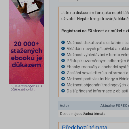
Jste na diskusním fóru jako nepřihlá
uživatel. Nejste-li registrován/a klikn
Registrací na FXstreet.cz můžete zí
Možnost diskutovat s ostatními tr
Vkládání nových příspěvků a zaklá
Možnost vyhledávání v tomto velm
Přístup k uzamčeným odborným čl
Ebooky, manuály a obchodní syst
Zasílání newsletterů a informací o
Možnost psát vlastní blogy a článk
Možnost objednání tradingových k
Další přínosné informace z oblast
Autor
Aktuálne FOREX o
Dosud nejsou žádná témata.
Předchozí témata