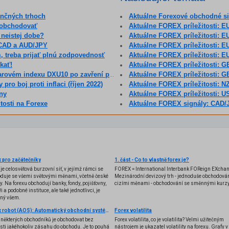
ančných trhoch
Aktuálne Forexové obchodné s
 obchodovať
Aktuálne FOREX príležitosti:
 neistej dobe?
Aktuálne FOREX príležitosti:
CAD a AUD/JPY
Aktuálne FOREX príležitosti:
, treba prijať plnú zodpovednosť
Aktuálne FOREX príležitosti:
kať!
Aktuálne FOREX príležitosti:
indexu DXU10 po zavření pátečních trhů.
Aktuálne FOREX príležitosti:
pro boj proti inflaci (říjen 2022)
Aktuálne FOREX príležitosti:
ny
Aktuálne FOREX príležitosti:
tosti na Forexe
Aktuálne FOREX signály: CAD
 pro začátečníky
1. část - Co to vlastně forex je?
 je celosvětová burzovní síť, v jejímž rámci se
FOREX = International Interbank FOReign EXcha
duje se všemi světovými měnami, včetně české
Mezinárodní devizový trh - jednoduše obchodován
y. Na forexu obchodují banky, fondy, pojišťovny,
cizími měnami - obchodování se směnnými kurzy
i a podobné instituce, ale také jednotlivci, je
ený všem.
Forex robot (AOS): Automatický obchodní systém
Forex volatilita
některých obchodníků je obchodovat bez
Forex volatilita, co je volatilita? Velmi užitečným
sti jakéhokoliv zásahu do obchodu. Je to pouhá
nástrojem je ukazatel volatility na forexu. Grafy v 