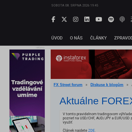
SOBOTA 08. SRPNA 2026 19:45
ÚVOD
O NÁS
ČLÁNKY
ZPRAVO
reklama
»
»
FX Street forum
Diskuse k blogům
Aktuálne FOREX 
V tomto pravidelnom tradingovom výhľade
pozrieť na USD/CHF, AUD/JPY a EUR/USD z da
využiť.
Článek najdete
ZDE
.