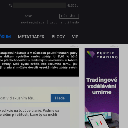
PŘIHLÁSIT
|
nová registrace
zapomenuté heslo
ÓRUM
METATRADER
BLOGY
VIP
reklama
reklama
Hledej
redikciu na budúce dianie. Poďme sa
vidím príležitosti, ktoré by sa mohli