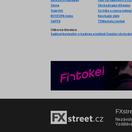
Berkshire Hathaway
Cukr na světových trzíc
Swing
Obchodování Alligator
Slabý trh
Co hýbe s cenou indexu
BOVESPA Index
Nejchudší státy
CAPEX
TDMarkets Limited
Odborná literatura
FXstre
Nezávisl
Vzděláva