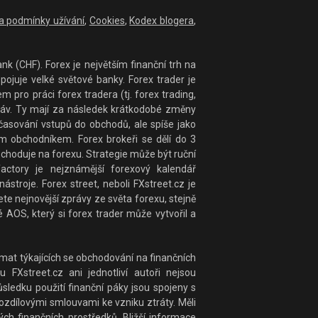
 a podmínky užívání
,
Cookies
,
Kodex blogera
,
nk (CHF). Forex je největším finanční trh na
ojuje velké světové banky. Forex trader je
ro práci forex tradera (tj. forex trading,
práv. Ty mají za následek krátkodobé změny
časování vstupů do obchodů, ale spíše jako
 obchodníkem. Forex brokeři se dělí do 3
bchoduje na forexu. Strategie může být ruční
actory je nejznámější forexový kalendář
stroje. Forex street, neboli FXstreet.cz je
te nejnovější zprávy ze světa forexu, stejně
 AOS, který si forex trader může vytvořil a
at týkajících se obchodování na finančních
 FXstreet.cz ani jednotliví autoři nejsou
ledku použití finanční páky jsou spojeny s
rozdílovými smlouvami ke vzniku ztráty. Měli
ých finančních prostředků. Bližší informace