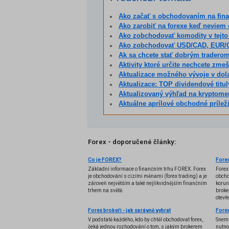
Ako začať s obchodovaním na fin
Ako zarobiť na forexe keď neviem
Ako zobchodovať komodity v tejto
Ako zobchodovať USD/CAD, EUR/
Ak sa chcete stať dobrým traderom
Aktivity ktoré určite nechcete zmeš
Aktualizace možného vývoje v dolarovém 
Aktualizace: TOP dividendové tituly 
Aktualizovaný výhľad na kryptome
Aktuálne aprílové obchodné príleži
Forex - doporučené články:
Co je FOREX?
Forex
Základní informace o finančním trhu FOREX. Forex
Forex
je obchodování s cizími měnami (forex trading) a je
obcho
zároveň největším a také nejlikvidnějším finančním
korun
trhem na světě.
brokeř
otevř
Forex brokeři - jak správně vybrat
V podstatě každého, kdo by chtěl obchodovat forex,
Snem 
čeká jednou rozhodování o tom, s jakým brokerem
nutno