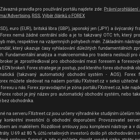
 - Závazná pravidla pro používání portálu najdete zde:
Právní prohlášení
ma/Advertising
,
RSS
,
Výběr článků o FOREX
D), euro (EUR), britská libra (GBP), japonský jen (JPY) a švýcarský fra
orex nemá žádné centrální sídlo a je to takzvaný OTC trh, který prop
hyb měn, respektive na vzájemných pohybech měn. Základním nástrojem p
lendář, který ukazuje časy vyhlašování důležitých fundamentálních z
rzích. Fundamentální analýza a makroenomika pro tradera neslouží pro 
broker je zprostředkoval pro obchodování mezi forexem a forexovým
 ECN brokeři. Forex strategie je postup, pod kterého forex obchodník o
matická (takzvaný automatický obchodní systém - AOS). Forex f
rex můžete sledovat na našem portálu FXstreet.cz v sekci užitečné ná
forexu u nás. Forex zpravodajství je zóna portálu FXstreet.cz, kde najde
Forex robot je jiný název pro automatický obchodní systém, nebo také
 bez obchodníka.
 na serveru FXstreet.cz jsou určeny výhradně ke studijním účelům tém
konkrétní investiční či obchodní doporučení. Provozovatel serveru
adcem ani makléřem. Rozdílové smlouvy jsou komplexní nástroje a v důs
ráty. U 69 až 80 % účtů retailových investorů došlo při obchodování s 
lové smlouvy fungují, a zda si můžete dovolit vysoké riziko ztráty sv