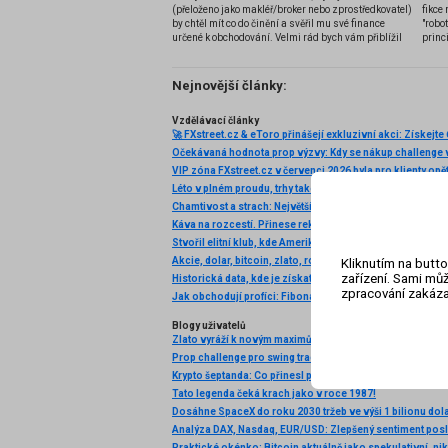
(přeloženo jako makléř/broker nebo zprostředkovatel)
fikce 
by chtěl mít co do činění a svěřil mu své finance
"robo
určené k obchodování. Velmi rád bych vám přiblížil
princ
problematiku výběru brokera, rozdíl mezi
jednotlivými typy brokerů a v neposlední řadě uvedu
několik příkladů nejznámějších z nich.
Nejnovější články:
Vzdělávací články
Očekávaná hodnota prop výzvy: Kdy se nákup challenge v
VIP zóna FXstreet.cz v červenci 2026 byla pro klienty opě
Káva na rozcestí. Přinese rekordní úroda další pokles c
Akcie, dolar, bitcoin, zlato, ropa: Začíná to!
Kliknutím na butto
zařízení. Sami můž
zpracování zakáza
Blogy uživatelů
Prop challenge pro swing tradery? Fintokei mění pravidla
Tato legenda čeká krach jako v roce 1987!
Dosáhne SpaceX do roku 2030 tržeb ve výši 1 bilionu dol