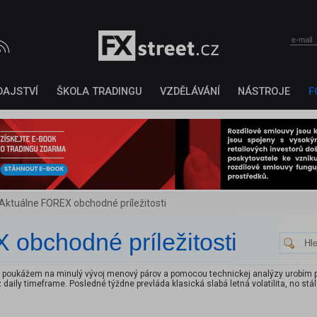
DAJSTVÍ
ŠKOLA TRADINGU
VZDĚLÁVÁNÍ
NÁSTROJE
F
Aktuálne FOREX obchodné príležitosti
obchodné príležitosti
 poukážem na minulý vývoj menový párov a pomocou technickej analýzy urobím p
ily timeframe. Posledné týždne prevláda klasická slabá letná volatilita, no stále 