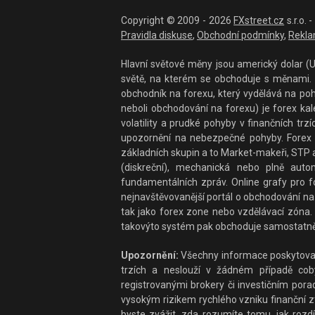
Copyright © 2009 - 2026
FXstreet.cz
s.r.o.
Pravidla diskuse
,
Obchodní podmínky
,
Rekla
Hlavní světové měny jsou americký dolar (US
světě, na kterém se obchoduje s měnami. F
obchodník na forexu, který vydělává na po
neboli obchodování na forexu) je forex ka
volatility a prudké pohyby v finančních t
upozornění na nebezpečné pohyby. Forex 
základních skupin a to Market-makeři, STP a
(diskreční), mechanická nebo plně auto
fundamentálních zpráv. Online grafy pro fo
nejnavštěvovanější portál o obchodování na 
tak jako forex zone nebo vzdělávací zóna. 
takovýto systém pak obchoduje samostatně
Upozornění:
Všechny informace poskytované
trzích a neslouží v žádném případě coby 
registrovanými brokery či investičním por
vysokým rizikem rychlého vzniku finanční zt
byste zvážit, zda rozumíte tomu, jak rozdí