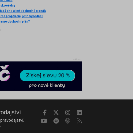
SD Trade
ziskové dny
ľadá dno a iné obchodné signály
ures prop firem, je to výhodné?
jeme obchodní plán?
i
reklama
vodajství
pravodajství.
.