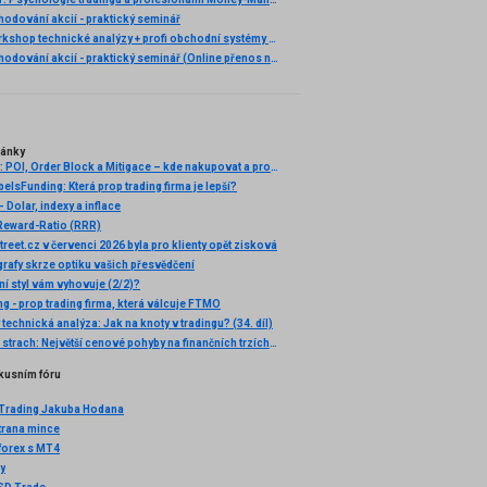
odování akcií - praktický seminář
Praktický workshop technické analýzy + profi obchodní systémy (Záznam semináře)
Ziskové obchodování akcií - praktický seminář (Online přenos nebo osobní účast)
lánky
Smart Money: POI, Order Block a Mitigace – kde nakupovat a prodávat (13. díl)
lsFunding: Která prop trading firma je lepší?
 Dolar, indexy a inflace
Reward-Ratio (RRR)
reet.cz v červenci 2026 byla pro klienty opět zisková
grafy skrze optiku vašich přesvědčení
í styl vám vyhovuje (2/2)?
g - prop trading firma, která válcuje FTMO
echnická analýza: Jak na knoty v tradingu? (34. díl)
Chamtivost a strach: Největší cenové pohyby na finančních trzích (únor 2026)
kusním fóru
 Trading Jakuba Hodana
trana mince
 forex s MT4
ky