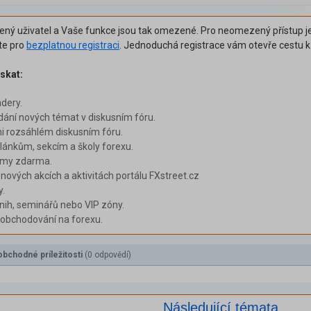
šený uživatel a Vaše funkce jsou tak omezené. Pro neomezený přístup je
ěte pro
bezplatnou registraci
. Jednoduchá registrace vám otevře cestu 
skat:
adery.
dání nových témat v diskusním fóru.
i rozsáhlém diskusním fóru.
ánkům, sekcím a školy forexu.
émy zdarma.
 nových akcích a aktivitách portálu FXstreet.cz
y.
nih, seminářů nebo VIP zóny.
i obchodování na forexu.
bchodné príležitosti
(0 odpovědí)
Následující témata