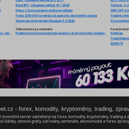
h
Zlato - Intradenní výhled 20.3.2019
BEST NZD/U
Ropa WTI - Intradenní výhled 18.7.2024
Fintokei - 3 
?
Vývoz z Číny v červenci překonal odhady
GBP/CHF si h
Forex: EUR/USD se odráží od supportu obchodního pásma
Trading u fut
Swingové obchodování Nasdaqu 9.4.2026
Proč potřebu
Odborné kurzy a semináře
Forex brokeř
Světový bestseller o tradingu v češtině! Úspěšní obchodníci: Jak běžní lidé porážejí Wall Street v jeho vlastní hře
Praktický workshop technické analýzy + profi obchodní systémy na FOREXu
EightCap
TradeStation
NORD FX
et.cz - forex, komodity, kryptoměny, trading, zpra
ý investiční server zaměřený na forex, komodity, kryptoměny, trading a z
cí články, cenové grafy, cizí měny, semináře, ekonomické a forex zprávy