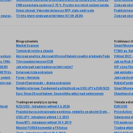
ČNB ponechala sazby na 3,75 %. Prostor pro jejich snížení existuje, pravděpodobnost je ale zatím malá
Ziskové obch
Denní shrnutí: Výprodej dolaru po NFP, zlato opět roste
Akciová analýza: Výsledky McDonald’s nepotěšily, ale ani neurazily. Jakou vizi společnost prezentovala?
Tři trhy, které sledovat příští týden (07.08.2026)
Blogy uživatelů
Vzdělávací č
Market Scanner
Tentokrát rychle a zběsile
FTMO vs. Rebe
Technická analýza - Eurodolar je zpět u 1,2400 EURUSD a pokusí se navázat na včerejší úspěch
Akciová analýza: Akciové trhy pod tlakem nového předsedy Fedu
Výhled 2021 –
Ranní shrnutí 📈 Růsty na burzách, USDJPY nejníže od roku 1986 (30.06.2026)
Trhy úspěšně ignorují ECB
Jak na Risk-
 2020)
Jak připravit svůj trading na letní režim?
VIP zóna FXst
USA: Zásoby surové ropy podle EIA k 7. únoru vzrostly o 4070 tis. barelů
Dolarová jízda pokračuje
Jak vnímáte 
Nokia a Nvidia mění budoucnost: Nová technologie může změnit fungování mobilních sítí 🤖
Forex = Neistota
Jaký obchodn
Kancelář jako služba: Jak pandemie a hybridní práce změnily realitní trh
Čínský Evergrande – drama pokračuje
RebelsFundin
Nedělní příprava: Fundament a příležitosti na USD/JPY a EUR/NZD
Smart Money t
Euro Stoxx 50 pod tlakem: Geopolitika vítězí nad optimismem
Tradingové analýzy a zprávy
Témata v dis
itostí
NZD/USD - Intradenní výhled 3.6.2026
EUR/USD
Pražská burza pokračovala v poklesu, nedařilo se akciím Erste, Monety či Coltu
Price Action
USD/JPY - Intradenní výhled 1.3.2021
Odvrácená s
Ropa WTI - Intradenní výhled 18.9.2019
FIO půjde na
Měsíční FOREX komentář a FX fokus
Trading vtíp