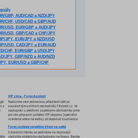
ignály
 EUR/GBP, AUD/CAD a NZD/JPY
 EUR/CHF, USD/CAD a GBP/AUD
 EUR/USD, EUR/GBP a AUD/JPY
 EUR/USD, GBP/CAD a CHF/JPY
 GBP/JPY, EUR/JPY a NZD/USD
 GBP/USD, CAD/JPY a EUR/AUD
 NZD/CHF, EUR/GBP a USD/JPY
 USD/JPY, GBP/NZD a AUD/NZD
/JPY, EUR/USD a GBP/CHF
VIP zóna - Forex Asistent
nge.
Nabízíme vám jedinečnou příležitost stát se
í s
součástí týmu elitních obchodníků FXstreet.cz. Ve
.
spolupráci s předními úspěšnými obchodníky jsme
pro vás připravili unikátní VIP skupinu (speciální
uzavřená sekce na webu), až doposud využívanou
pouze několika profesionálními tradery, a k tomu i
Forex zůstává největším trhem na světě
exkluzivní VIP indikátory, doposud úspěšně
používané pouze k soukromým účelům. Nyní se vám
V dnešním článku se podíváme na nejnovější
otevírá možnost stát se součástí této VIP skupiny,
této
statistiky globálního obchodování na forexu. Banka