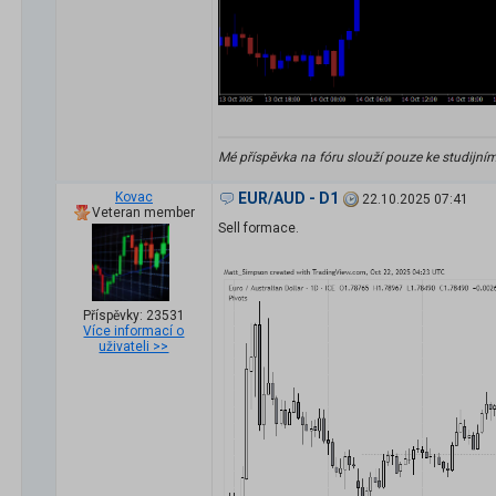
Mé příspěvka na fóru slouží pouze ke studijní
Kovac
EUR/AUD - D1
22.10.2025 07:41
Veteran member
Sell formace.
Příspěvky: 23531
Více informací o
uživateli >>