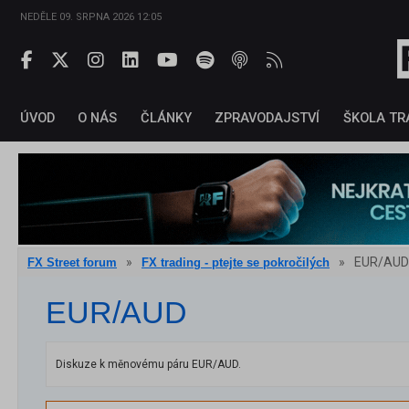
NEDĚLE 09. SRPNA 2026 12:05
ÚVOD
O NÁS
ČLÁNKY
ZPRAVODAJSTVÍ
ŠKOLA TR
»
»
EUR/AUD
FX Street forum
FX trading - ptejte se pokročilých
EUR/AUD
Diskuze k měnovému páru EUR/AUD.