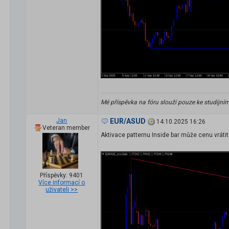
Mé příspěvka na fóru slouží pouze ke studijní
Jan
EUR/ASUD
14.10.2025 16:26
Veteran member
Aktivace patternu Inside bar může cenu vrátit
Příspěvky: 9401
Více informací o
uživateli >>