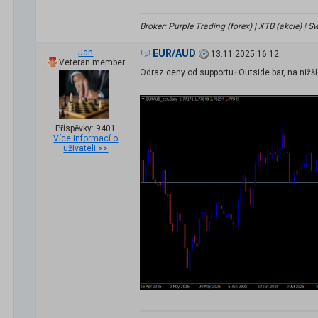
Broker: Purple Trading (forex) | XTB (akcie) |
Jan
EUR/AUD
13.11.2025 16:12
Veteran member
Odraz ceny od supportu+Outside bar, na nižší
Příspěvky: 9401
Více informací o
uživateli >>