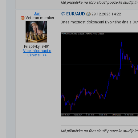
Mé příspěvka na fóru slouží pouze ke studijní
Jan
EUR/AUD
29.12.2025 14:22
Veteran member
Dnes možnost dokončení Dvojitého dna s Out
Příspěvky: 9401
Více informací o
uživateli >>
Mé příspěvka na fóru slouží pouze ke studijní