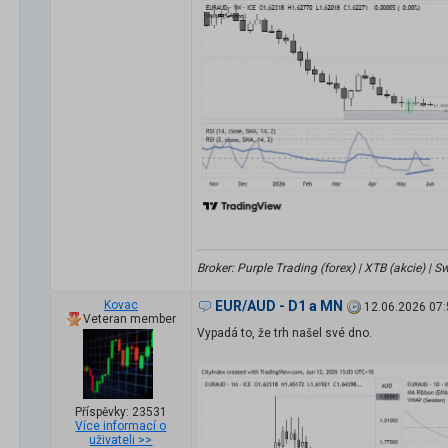
Broker: Purple Trading (forex) | XTB (akcie) |
Kovac
EUR/AUD - D1 a MN
12.06.2026 07:
Veteran member
Vypadá to, že trh našel své dno.
Příspěvky: 23531
Více informací o
uživateli >>