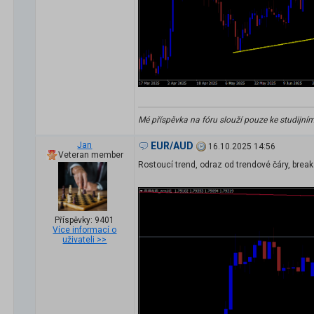
Mé příspěvka na fóru slouží pouze ke studijní
Jan
EUR/AUD
16.10.2025 14:56
Veteran member
Rostoucí trend, odraz od trendové čáry, break 
Příspěvky: 9401
Více informací o
uživateli >>