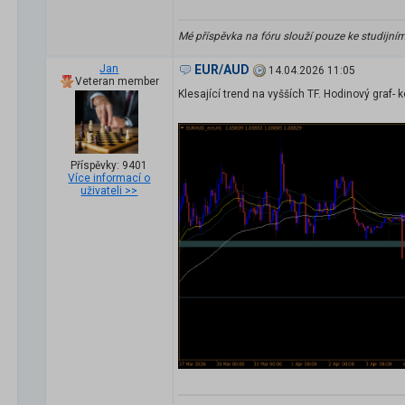
Mé příspěvka na fóru slouží pouze ke studijní
Jan
EUR/AUD
14.04.2026 11:05
Veteran member
Klesající trend na vyšších TF. Hodinový graf- 
Příspěvky: 9401
Více informací o
uživateli >>