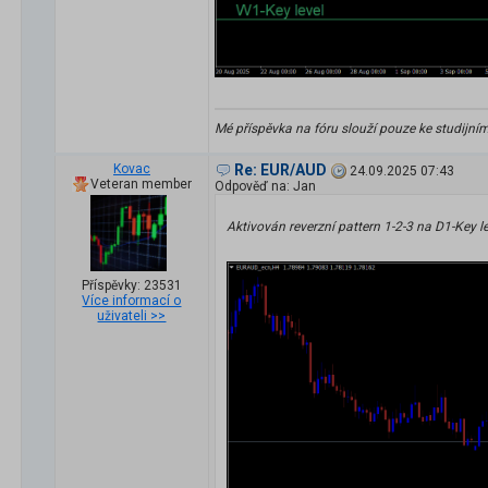
Mé příspěvka na fóru slouží pouze ke studijní
Kovac
Re: EUR/AUD
24.09.2025 07:43
Veteran member
Odpověď na: Jan
Aktivován reverzní pattern 1-2-3 na D1-Key le
Příspěvky: 23531
Více informací o
uživateli >>