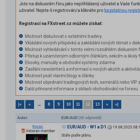
Jste na diskusním fóru jako nepřihlášený uživatel a Vaše fun
uživatel. Nejste-li registrován/a klikněte pro
bezplatnou regist
Registrací na FXstreet.cz můžete získat:
Možnost diskutovat s ostatními tradery.
Vkládání nových příspěvků a zakládání nových témat v dis
Možnost vyhledávání v tomto velmi rozsáhlém diskusním f
Přístup k uzamčeným odborným článkům, sekcím a školy f
Ebooky, manuály a obchodní systémy zdarma.
Zasílání newsletterů a informací o nových akcích a aktivitá
Možnost psát vlastní blogy a články.
Možnost objednání tradingových knih, seminářů nebo VIP 
Další přínosné informace z oblasti obchodování na forexu.
|«
«
8
9
10
11
12
13
»
»|
...
Autor
EUR/AUD
(30 odpovědí)
Kovac
EUR/AUD - W1 a D1
19.08.2025 08:
Veteran member
Stále podle plánu.