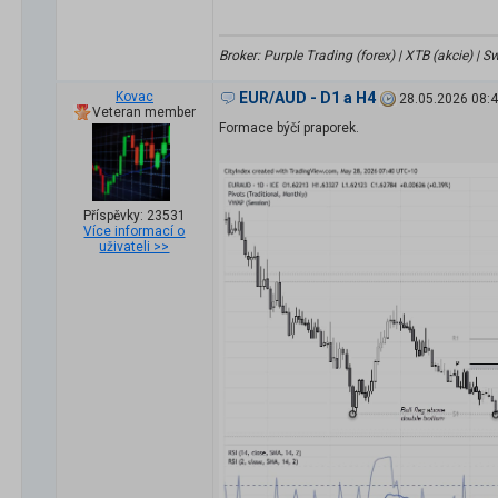
Broker: Purple Trading (forex) | XTB (akcie) |
Kovac
EUR/AUD - D1 a H4
28.05.2026 08:
Veteran member
Formace býčí praporek.
Příspěvky: 23531
Více informací o
uživateli >>