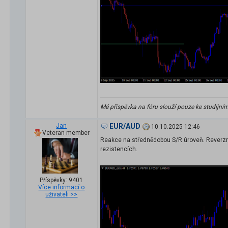
Mé příspěvka na fóru slouží pouze ke studijní
Jan
EUR/AUD
10.10.2025 12:46
Veteran member
Reakce na střednědobou S/R úroveň. Reverzní p
rezistencích.
Příspěvky: 9401
Více informací o
uživateli >>