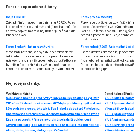
Forex - doporučené články:
Co je FOREX?
Forex pro začátečníky
Základní informace o finančním trhu FOREX. Forex
Forex je celosvětová burzovní síť, v jej
je obchodování s cizími měnami (forex trading) a je
obchoduje se všemi světovými měnami,
zároveň největším a také nejlikvidnějším finančním
koruny. Na forexu obchodují banky, fondy
trhem na světě.
brokeři a podobné instituce, ale také jedn
otevřený všem.
Forex brokeři - jak správně vybrat
V podstatě každého, kdo by chtěl obchodovat forex,
Snem některých obchodníků je obchodo
čeká jednou rozhodování o tom, s jakým brokerem
nutnosti jakéhokoliv zásahu do obchod
(přeloženo jako makléř/broker nebo zprostředkovatel)
fikce nebo reálná záležitost? Kolik z nás
by chtěl mít co do činění a svěřil mu své finance
"roboti" mohou profitabilně obchodovat
určené k obchodování. Velmi rád bych vám přiblížil
principech fungují?
problematiku výběru brokera, rozdíl mezi
jednotlivými typy brokerů a v neposlední řadě uvedu
několik příkladů nejznámějších z nich.
Nejnovější články:
Vzdělávací články
Denní kalendář udál
Očekávaná hodnota prop výzvy: Kdy se nákup challenge vyplatí?
V USA bude mít slo
VIP zóna FXstreet.cz v červenci 2026 byla pro klienty opět zisková
V USA týdenní statist
Léto v plném proudu, trhy také: Top 3 obchody traderů Fintokei na indexech a zlatě
V Kanadě Ivey index
Chamtivost a strach: Největší cenové pohyby na finančních trzích (červenec 2026)
V USA průměrný hod
Káva na rozcestí. Přinese rekordní úroda další pokles cen?
V USA míra nezaměs
Stvořil elitní klub, kde Ameriku obral o 65 miliard. Madoff řídil největší Ponzi dějin
V USA NFP report z
Akcie, dolar, bitcoin, zlato, ropa: Začíná to!
V Kanadě míra neza