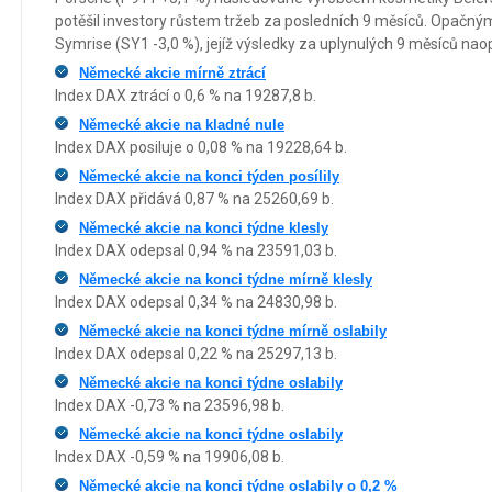
potěšil investory růstem tržeb za posledních 9 měsíců. Opač
Symrise (SY1 -3,0 %), jejíž výsledky za uplynulých 9 měsíců nao
Německé akcie mírně ztrácí
Index DAX ztrácí o 0,6 % na 19287,8 b.
Německé akcie na kladné nule
Index DAX posiluje o 0,08 % na 19228,64 b.
Německé akcie na konci týden posílily
Index DAX přidává 0,87 % na 25260,69 b.
Německé akcie na konci týdne klesly
Index DAX odepsal 0,94 % na 23591,03 b.
Německé akcie na konci týdne mírně klesly
Index DAX odepsal 0,34 % na 24830,98 b.
Německé akcie na konci týdne mírně oslabily
Index DAX odepsal 0,22 % na 25297,13 b.
Německé akcie na konci týdne oslabily
Index DAX -0,73 % na 23596,98 b.
Německé akcie na konci týdne oslabily
Index DAX -0,59 % na 19906,08 b.
Německé akcie na konci týdne oslabily o 0,2 %