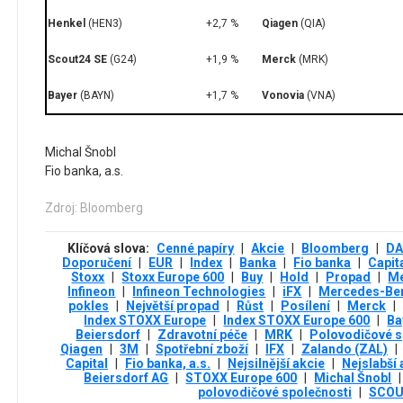
Henkel
(HEN3)
+2,7 %
Qiagen
(QIA)
Scout24 SE
(G24)
+1,9 %
Merck
(MRK)
Bayer
(BAYN)
+1,7 %
Vonovia
(VNA)
Michal Šnobl
Fio banka, a.s.
Zdroj: Bloomberg
Klíčová slova:
Cenné papíry
|
Akcie
|
Bloomberg
|
D
Doporučení
|
EUR
|
Index
|
Banka
|
Fio banka
|
Capit
Stoxx
|
Stoxx Europe 600
|
Buy
|
Hold
|
Propad
|
M
Infineon
|
Infineon Technologies
|
iFX
|
Mercedes-Be
pokles
|
Největší propad
|
Růst
|
Posílení
|
Merck
|
Index STOXX Europe
|
Index STOXX Europe 600
|
Ba
Beiersdorf
|
Zdravotní péče
|
MRK
|
Polovodičové s
Qiagen
|
3М
|
Spotřební zboží
|
IFX
|
Zalando (ZAL)
|
Capital
|
Fio banka, a.s.
|
Nejsilnější akcie
|
Nejslabší 
Beiersdorf AG
|
STOXX Europe 600
|
Michal Šnobl
|
polovodičové společnosti
|
SCOU