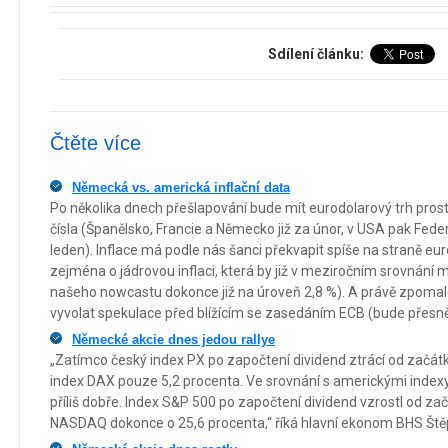
Sdílení článku:
Čtěte více
Německá vs. americká inflační data
Po několika dnech přešlapování bude mít eurodolarový trh prosto
čísla (Španělsko, Francie a Německo již za únor, v USA pak Fe
leden). Inflace má podle nás šanci překvapit spíše na straně e
zejména o jádrovou inflaci, která by již v meziročním srovnání
našeho nowcastu dokonce již na úroveň 2,8 %). A právě zpomale
vyvolat spekulace před blížícím se zasedáním ECB (bude přesně
Německé akcie dnes jedou rallye
„Zatímco český index PX po započtení dividend ztrácí od začát
index DAX pouze 5,2 procenta. Ve srovnání s americkými index
příliš dobře. Index S&P 500 po započtení dividend vzrostl od za
NASDAQ dokonce o 25,6 procenta,“ říká hlavní ekonom BHS Ště