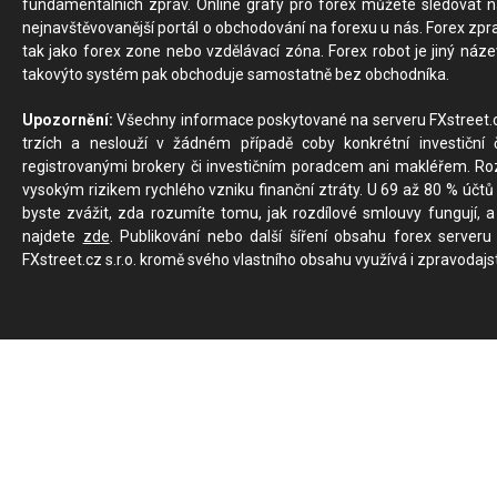
fundamentálních zpráv. Online grafy pro forex můžete sledovat na 
nejnavštěvovanější portál o obchodování na forexu u nás. Forex zprav
tak jako forex zone nebo vzdělávací zóna. Forex robot je jiný náz
takovýto systém pak obchoduje samostatně bez obchodníka.
Upozornění:
Všechny informace poskytované na serveru FXstreet.cz
trzích a neslouží v žádném případě coby konkrétní investiční č
registrovanými brokery či investičním poradcem ani makléřem. Rozd
vysokým rizikem rychlého vzniku finanční ztráty. U 69 až 80 % účtů 
byste zvážit, zda rozumíte tomu, jak rozdílové smlouvy fungují, a
najdete
zde
. Publikování nebo další šíření obsahu forex serveru
FXstreet.cz s.r.o. kromě svého vlastního obsahu využívá i zpravodajs