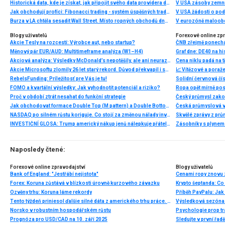
Historická data, kde je získat, jak připojit svého data providera do MultiCharts a proč je budeme potřebovat? (4. díl)
V USA zásoby zemní
Jak obchodují profíci: Fibonacci trading - systém úspěšných traderů
V USA žádosti o po
Burza v LA chtěla sesadit Wall Street. Místo ropných obchodů dnes místem duní basy
V eurozóně maloobc
Blogy uživatelů
Forexové online zp
Akcie Tesly na rozcestí: Výrobce aut, nebo startup?
Měnový pár EUR/AUD: Multitimeframe analýza (W1–H4)
Akciová analýza: Výsledky McDonald’s nepotěšily, ale ani neurazily. Jakou vizi společnost prezentovala?
Cena niklu padá na 
Akcie Microsoftu zlomily 26 let starý rekord. Důvod překvapil i samotné investory
📈 Vítězové a poraže
RebelsFunding: Príležitosť pre Vás je tu!
Solidní červnová čí
FOMO a kvartální výsledky: Jak vyhodnotit potenciál a riziko?
Ropa opět mírně posi
Proč v období ztrát nesahat do funkční strategie
Český průmysl zakonč
Jak obchodovat formace Double Top (M pattern) a Double Bottom (W pattern)
NASDAQ po silném růstu koriguje. Co stojí za změnou nálady investorů?
Skvělé zprávy z prů
INVESTIČNÍ GLOSA: Trump americký nákup jenů nálepkuje přátelstvím. Pravda je jinde
Naposledy čtené:
Forexové online zpravodajství
Blogy uživatelů
Bank of England: "Jestřábí nejistota"
Cenami ropy znovu 
Forex: Koruna zůstává v blízkosti úrovně kurzového závazku
Ozvěny trhu: Koruna láme rekordy
Příběh PayPalu: Jak 
Tento týždeň priniesol ďalšie silné dáta z amerického trhu práce. Rast miezd by mal ešte viac zrýchliť.
Norsko v robustním hospodářském růstu
Prognóza pro USD/CAD na 10. září 2025
Sledujte v první řadě