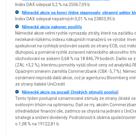
Index DAX odepsal 0,2 % na 25067,09 b.
Německé akcie na konci týdne stagnovaly, obranný sektor kl
Index DAX odepsal nepatrných 0,01 % na 23803,95 b.
Německé akcie nakonec posílily
Německé akcie velmi rychle vymazaly ztráty, které na začátku 
nečekaně nízkému indexu nákupních manažerů ve výrobě. Invest
spekulovat na rychlejší snižování sazeb ze strany ECB, což měl
dluhopisů a poměrně rychlé zotavení německého akciového trhu
obchodování se ziskem 0,68 % na 18 846,79 bodech. Dařilo se 
(ZAL +3,2 %), kterému pomohly vyšší cílové ceny od analytiků RB
Opačným směrem zamířila Commerzbank (CBK -5,7 %). Německá
oznámení neprodá další akcie, což je agenturou Bloomberg vn
ze strany italské UniCredit.
Německé akcie na pozadí čínských stimulů posilují
Tento týden postupně oznamované stimuly ze strany čínské centr
světovým trhům na optimismu. Daří se mj. akciím Commerzbank,
střednědobé finanční cíle, zatímco se chystá na jednání s UniC
strategii a snížení dividendy. Podrobnosti k oběma společnost
o 1,08 % na 19122,81 b.