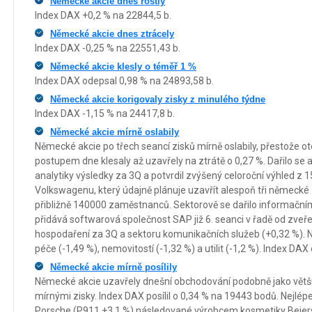
Německé akcie dnes rostly
Index DAX +0,2 % na 22844,5 b.
Německé akcie dnes ztrácely
Index DAX -0,25 % na 22551,43 b.
Německé akcie klesly o téměř 1 %
Index DAX odepsal 0,98 % na 24893,58 b.
Německé akcie korigovaly zisky z minulého týdne
Index DAX -1,15 % na 24417,8 b.
Německé akcie mírně oslabily
Německé akcie po třech seancí zisků mírně oslabily, přestože ot
postupem dne klesaly až uzavřely na ztrátě o 0,27 %. Dařilo se a
analytiky výsledky za 3Q a potvrdil zvýšený celoroční výhled z 15
Volkswagenu, který údajně plánuje uzavřít alespoň tři německé z
přibližně 140000 zaměstnanců. Sektorově se dařilo informačním
přidává softwarová společnost SAP již 6. seanci v řadě od zveř
hospodaření za 3Q a sektoru komunikačních služeb (+0,32 %). 
péče (-1,49 %), nemovitostí (-1,32 %) a utilit (-1,2 %). Index DAX
Německé akcie mírně posílily
Německé akcie uzavřely dnešní obchodování podobně jako větš
mírnými zisky. Index DAX posílil o 0,34 % na 19443 bodů. Nejlép
Porsche (P911 +3,1 %) následované výrobcem kosmetiky Beiers