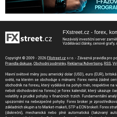
FXstreet.cz - forex, ko
Nezávislý investiční server zaměř
Vzdělávací články, cenové grafy,
Copyright © 2009 - 2026
FXstreet.cz
s.r.o. - Závazná pravidla pro p
Pravidla diskuse
,
Obchodní podmínky
,
Reklama/Advertising
,
RSS
,
Vý
Hlavní světové měny jsou americký dolar (USD), euro (EUR), britská 
světě, na kterém se obchoduje s měnami. Forex nemá žádné centrál
obchodník na forexu, který vydělává na pohyb měn, respektive na v
neboli obchodování na forexu) je forex kalendář, který ukazuje č
volatility a prudké pohyby v finančních trzích. Fundamentální ana
upozornění na nebezpečné pohyby. Forex broker je zprostředkov
základních skupin a to Market-makeři, STP a ECN brokeři. Forex stra
(diskreční), mechanická nebo plně automatická (takzvaný aut