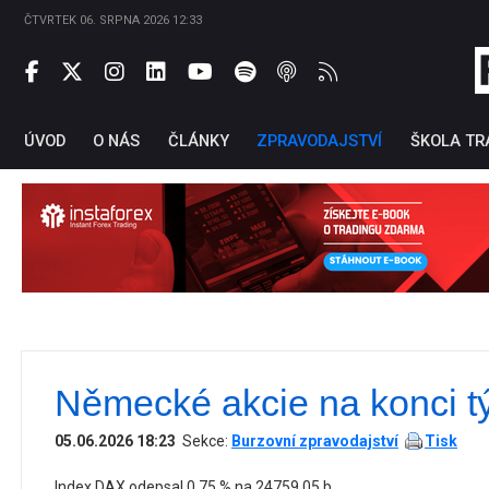
ČTVRTEK 06. SRPNA 2026 12:33
ÚVOD
O NÁS
ČLÁNKY
ZPRAVODAJSTVÍ
ŠKOLA TR
Německé akcie na konci tý
Ti
05.06.2026 18:23
Sekce:
Burzovní zpravodajství
Tisk
Index DAX odepsal 0,75 % na 24759,05 b.