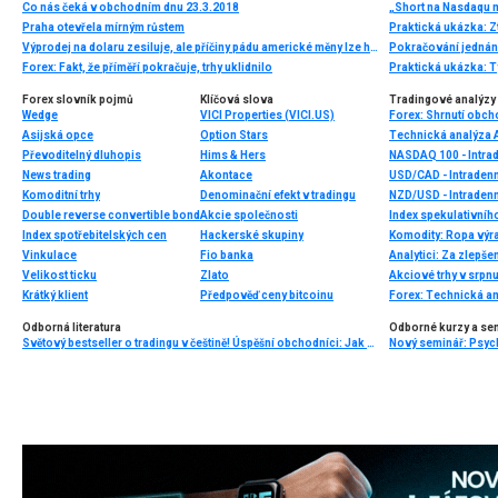
Co nás čeká v obchodním dnu 23.3.2018
Praha otevřela mírným růstem
Praktická ukázka: Zt
Výprodej na dolaru zesiluje, ale příčiny pádu americké měny lze hledat jen obtížně
Forex: Fakt, že příměří pokračuje, trhy uklidnilo
Praktická ukázka: T
Forex slovník pojmů
Klíčová slova
Tradingové analýzy 
Wedge
VICI Properties (VICI.US)
Forex: Shrnutí obch
Asijská opce
Option Stars
Technická analýza
Převoditelný dluhopis
Hims & Hers
NASDAQ 100 - Intrad
News trading
Akontace
USD/CAD - Intradenn
Komoditní trhy
Denominační efekt v tradingu
NZD/USD - Intradenn
Double reverse convertible bond
Akcie společnosti
Index spekulativníh
Index spotřebitelských cen
Hackerské skupiny
Vinkulace
Fio banka
Velikost ticku
Zlato
Akciové trhy v srpn
Krátký klient
Předpověď ceny bitcoinu
Forex: Technická a
Odborná literatura
Odborné kurzy a se
Světový bestseller o tradingu v češtině! Úspěšní obchodníci: Jak běžní lidé porážejí Wall Street v jeho vlastní hře