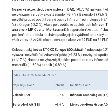
Německé akcie, sledované
indexem DAX,
(-0,75 %) na konci týdn
nejvýrazněji vzrostly akcie Zalando (+3,7 %), Beiersdorf (+3,6 %
největší propad postihl cenné papíry Infineon Technologies (-9
%) a Qiagen (-2,2 %). Akcie polovodičové společnosti
Infineon 
analytici z
MP Capital Markets
snížili doporučení ze stupně „b
posílení tohoto titulu nechává podle jejich vyjádření omezený pr
však zároveň zvýšili cílovou cenu pro akcie ze 47 EUR na 84 EUR
Celoevropský
index STOXX Europe 600
aktuálně odepisuje 0,27
vykazují největší růst zdravotní péče (+1,23 %), nezbytné spotřeb
(+1,17 %). Naopak nejvýraznější pokles postihl sektory informačn
materiálů (-1,60 %) a realit (-0,89 %).
Index DAX -0,75 % na 24759,05 b.
Nejsilnější akcie
Změna
Nejslabší akcie
Zalando
(ZAL)
+3,7 %
Infineon Technologies
(IFX
Beiersdorf AG
(BEI)
+3,6 %
Mercedes-Benz Group AG