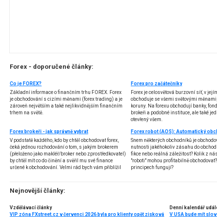
Forex - doporučené články:
Co je FOREX?
Forex pro začátečníky
Základní informace o finančním trhu FOREX. Forex
Forex je celosvětová burzovní síť, v jej
je obchodování s cizími měnami (forex trading) a je
obchoduje se všemi světovými měnami,
zároveň největším a také nejlikvidnějším finančním
koruny. Na forexu obchodují banky, fondy
trhem na světě.
brokeři a podobné instituce, ale také jedn
otevřený všem.
Forex brokeři - jak správně vybrat
V podstatě každého, kdo by chtěl obchodovat forex,
Snem některých obchodníků je obchodo
čeká jednou rozhodování o tom, s jakým brokerem
nutnosti jakéhokoliv zásahu do obchod
(přeloženo jako makléř/broker nebo zprostředkovatel)
fikce nebo reálná záležitost? Kolik z nás
by chtěl mít co do činění a svěřil mu své finance
"roboti" mohou profitabilně obchodovat
určené k obchodování. Velmi rád bych vám přiblížil
principech fungují?
problematiku výběru brokera, rozdíl mezi
jednotlivými typy brokerů a v neposlední řadě uvedu
několik příkladů nejznámějších z nich.
Nejnovější články:
Vzdělávací články
Denní kalendář udál
VIP zóna FXstreet.cz v červenci 2026 byla pro klienty opět zisková
V USA bude mít slo