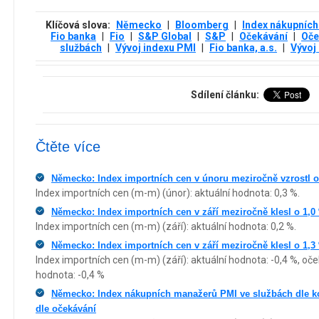
Klíčová slova:
Německo
|
Bloomberg
|
Index nákupníc
Fio banka
|
Fio
|
S&P Global
|
S&P
|
Očekávání
|
Oče
službách
|
Vývoj indexu PMI
|
Fio banka, a.s.
|
Vývoj
Sdílení článku:
Čtěte více
Německo: Index importních cen v únoru meziročně vzrostl o
Index importních cen (m-m) (únor): aktuální hodnota: 0,3 %.
Německo: Index importních cen v září meziročně klesl o 1,0
Index importních cen (m-m) (září): aktuální hodnota: 0,2 %.
Německo: Index importních cen v září meziročně klesl o 1,3
Index importních cen (m-m) (září): aktuální hodnota: -0,4 %, oče
hodnota: -0,4 %
Německo: Index nákupních manažerů PMI ve službách dle ko
dle očekávání