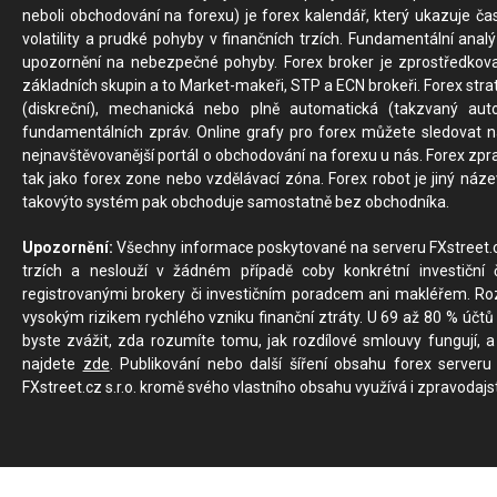
neboli obchodování na forexu) je forex kalendář, který ukazuje č
volatility a prudké pohyby v finančních trzích. Fundamentální ana
upozornění na nebezpečné pohyby. Forex broker je zprostředkov
základních skupin a to Market-makeři, STP a ECN brokeři. Forex stra
(diskreční), mechanická nebo plně automatická (takzvaný aut
fundamentálních zpráv. Online grafy pro forex můžete sledovat na 
nejnavštěvovanější portál o obchodování na forexu u nás. Forex zprav
tak jako forex zone nebo vzdělávací zóna. Forex robot je jiný náz
takovýto systém pak obchoduje samostatně bez obchodníka.
Upozornění:
Všechny informace poskytované na serveru FXstreet.cz
trzích a neslouží v žádném případě coby konkrétní investiční č
registrovanými brokery či investičním poradcem ani makléřem. Rozd
vysokým rizikem rychlého vzniku finanční ztráty. U 69 až 80 % účtů 
byste zvážit, zda rozumíte tomu, jak rozdílové smlouvy fungují, a
najdete
zde
. Publikování nebo další šíření obsahu forex serveru
FXstreet.cz s.r.o. kromě svého vlastního obsahu využívá i zpravodajs