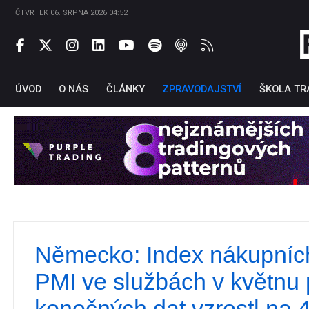
ČTVRTEK 06. SRPNA 2026 04:52
ÚVOD
O NÁS
ČLÁNKY
ZPRAVODAJSTVÍ
ŠKOLA TR
Německo: Index nákupníc
Ti
PMI ve službách v květnu 
konečných dat vzrostl na 