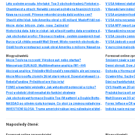
Léto v plném proudu, trhy také: Top 3 obchody traderů Fintokei na indexech a zlatě
V USA týdenní statist
Chamtivost a strach: Největší cenové pohyby na finančních trzích (červenec 2026)
V Kanadě Ivey index
Káva na rozcestí. Přinese rekordní úroda další pokles cen?
V USA průměrný hod
Stvořil elitní klub, kde Ameriku obral o 65 miliard. Madoff řídil největší Ponzi dějin
V USA míra nezaměs
Akcie, dolar, bitcoin, zlato, ropa: Začíná to!
V USA NFP report z
Historická data, kde je získat, jak připojit svého data providera do MultiCharts a proč je budeme potřebovat? (4. díl)
V Kanadě míra neza
Jak obchodují profíci: Fibonacci trading - systém úspěšných traderů
V USA zásoby zemní
Burza v LA chtěla sesadit Wall Street. Místo ropných obchodů dnes místem duní basy
V USA žádosti o po
Ošidil hosty v restauraci a pak obral Ameriku o miliony. Nápad na obří podvod dostal Ponzi náhodou
V eurozóně maloobc
Blogy uživatelů
Forexové online zp
Akcie Tesly na rozcestí: Výrobce aut, nebo startup?
Smíšený závěr v zá
Měnový pár EUR/AUD: Multitimeframe analýza (W1–H4)
Akciová analýza: Výsledky McDonald’s nepotěšily, ale ani neurazily. Jakou vizi společnost prezentovala?
Dohoda o Hormuzské
Akcie Microsoftu zlomily 26 let starý rekord. Důvod překvapil i samotné investory
RebelsFunding: Príležitosť pre Vás je tu!
FOMO a kvartální výsledky: Jak vyhodnotit potenciál a riziko?
Proč v období ztrát nesahat do funkční strategie
Pražská burza při s
Jak obchodovat formace Double Top (M pattern) a Double Bottom (W pattern)
NASDAQ po silném růstu koriguje. Co stojí za změnou nálady investorů?
INVESTIČNÍ GLOSA: Trump americký nákup jenů nálepkuje přátelstvím. Pravda je jinde
Naposledy čtené:
Forexové online zpravodajství
Blogy uživatelů