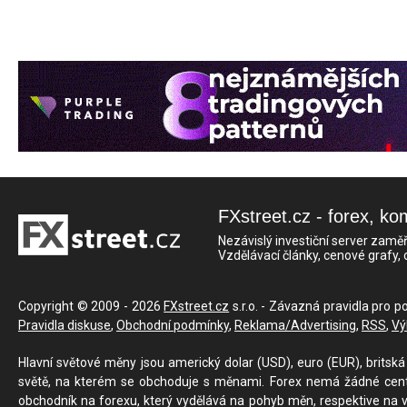
FXstreet.cz - forex, ko
Nezávislý investiční server zaměř
Vzdělávací články, cenové grafy,
Copyright © 2009 - 2026
FXstreet.cz
s.r.o. - Závazná pravidla pro p
Pravidla diskuse
,
Obchodní podmínky
,
Reklama/Advertising
,
RSS
,
Vý
Hlavní světové měny jsou americký dolar (USD), euro (EUR), britská 
světě, na kterém se obchoduje s měnami. Forex nemá žádné centrál
obchodník na forexu, který vydělává na pohyb měn, respektive na v