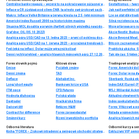
Centrálne banky reagujú – vyzerá to na pokračovanie súčasnej vlny globálneho uvoľňovania
Gestaltismus – tva
Inflace v ČR zůstává pod cílem ČNB, ta přesto své úrokové sazby snižovat nebude. Obává se inflačních tlaků ve službách a obecněji v jádrových položkách
Jak najít perfektní o
Makro: Inflace Velké Británie v červnu klesla na 2,5 -leté minimum
Lze se stát díky tra
Americký index Russell 2000 na historickém maximu
Skupina MOL dosáhla v prvním čtvrtletí silných výsledků navzdory náročnému geopolitickému prostředí a krizím v dodávkách energií
Moje příprava pro ná
Graf dne: OIL (05.10.2022)
Akcie Nestlé: Budou
Analýza páru USD/CAD na 13. ledna 2023 – první cíl poklesu dosažen
Akcie Beyond Meat: 
Analýza páru USD/CAD na 1. června 2023 – proražená trendová linie a potenciál dalšího poklesu
Bitcoin zaznamenal 
Fed čeká na inflaci. Dolar může výrazně kolísat
Praktická ukázka: Sk
Denní rychlý přehled – analýzy hlavních měnových párů 27.12.2013
Tak jde čas: 5 týden
Forex slovník pojmů
Klíčová slova
Tradingové analýzy 
Emise
Počátek změny
Denní změna
TA3
Deflace
Alphabet Inc.
Sberbank: Ruská ek
Long/short equity
Bankovní krize v USA
Index DAX (Eurex) (F
ITM opce
CFD/futures
Hodnota dluhopisu
Polská vláda
Aktuálně otevřené f
Daytrader
Hračkářská firma
Index spekulativníh
Daňový štít
Řetězec H&M
Forex: Vítězové a p
Contract for difference
Forex zpravodajství
Nálada v německém 
Směnný kurz
Řízení investičního portfolia
Analýza hlavních m
Odborná literatura
Odborné kurzy a se
Kniha "FOREX – Ziskové intradenní a swingové obchodní strategie" od Kathy Lien vychází v češtině!
Exkluzivní VIP semi