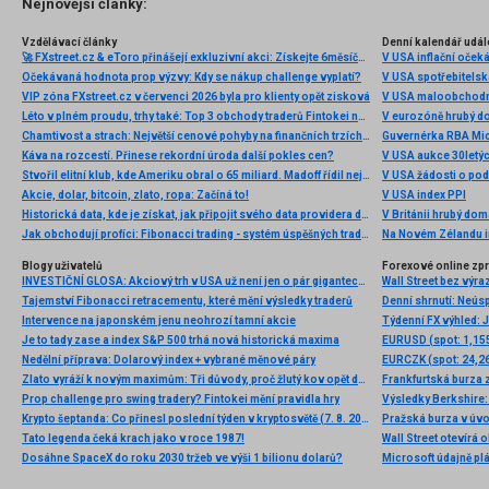
Nejnovější články:
Vzdělávací články
Denní kalendář udál
🚀 FXstreet.cz & eToro přinášejí exkluzivní akci: Získejte 6měsíční členství ve VIP zóně ZDARMA
V USA inflační očeká
Očekávaná hodnota prop výzvy: Kdy se nákup challenge vyplatí?
V USA spotřebitelsk
VIP zóna FXstreet.cz v červenci 2026 byla pro klienty opět zisková
V USA maloobchodní
Léto v plném proudu, trhy také: Top 3 obchody traderů Fintokei na indexech a zlatě
V eurozóně hrubý d
Chamtivost a strach: Největší cenové pohyby na finančních trzích (červenec 2026)
Guvernérka RBA Mic
Káva na rozcestí. Přinese rekordní úroda další pokles cen?
V USA aukce 30letý
Stvořil elitní klub, kde Ameriku obral o 65 miliard. Madoff řídil největší Ponzi dějin
V USA žádosti o po
Akcie, dolar, bitcoin, zlato, ropa: Začíná to!
V USA index PPI
Historická data, kde je získat, jak připojit svého data providera do MultiCharts a proč je budeme potřebovat? (4. díl)
V Británii hrubý do
Jak obchodují profíci: Fibonacci trading - systém úspěšných traderů
Na Novém Zélandu i
Blogy uživatelů
Forexové online zp
INVESTIČNÍ GLOSA: Akciový trh v USA už není jen o pár gigantech. To je dobrá zpráva
Wall Street bez výr
Tajemství Fibonacci retracementu, které mění výsledky traderů
Intervence na japonském jenu neohrozí tamní akcie
Je to tady zase a index S&P 500 trhá nová historická maxima
EURUSD (spot: 1,155
Nedělní příprava: Dolarový index + vybrané měnové páry
EURCZK (spot: 24,26
Zlato vyráží k novým maximům: Tři důvody, proč žlutý kov opět dominuje
Frankfurtská burza 
Prop challenge pro swing tradery? Fintokei mění pravidla hry
Výsledky Berkshire:
Krypto šeptanda: Co přinesl poslední týden v kryptosvětě (7. 8. 2026)
Pražská burza v úvo
Tato legenda čeká krach jako v roce 1987!
Wall Street otevírá
Dosáhne SpaceX do roku 2030 tržeb ve výši 1 bilionu dolarů?
Microsoft údajně plá