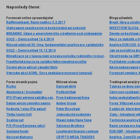
Naposledy čtené:
Forexové online zpravodajství
Blogy uživatelů
Raiffeisenbank: Ranní nadhoz 3.2.2017
Brexit, libra a očist
Uťahovanie opaskov nie je bezbolestné ani pokojné
BREAKING: Údaje o americkém trhu s bydlením pod očekáváním
GOLD – Denní pohled 16.4.2014
Něco ze statistik o t
Klíčové události 30. října: fundamentální analýza pro začátečníky
GOLD – Denní pohled 10.12.2014
Jak se pojistit na 
Klimatizace se z luxusu mění v novou položku rodinného rozpočtu, ale i zdroj nerovnosti. Novým fenoménem se i v ČR stává letní energetická chudoba
Obrat trendu na GBP
Frankfurtská burza na začátku týdne nepatrně posílila
Pod tlakem zodpov
Čínské akcie válcují západní tituly
Akcie nadopované rů
Výprodej akcií ASML: Sny a spekulace monopol nenaruší
Forexový zeměpis: 
Forex slovník pojmů
Klíčová slova
Tradingové analýzy 
Riziko
Daňové škrty
Tsipras se dnes sej
Akumulace / hromadění
Politický tlak
Ceny ropy zůstávají
IPO (První veřejná nabídka cenných papírů)
Prop tradingová firma
Index spekulativníh
Datum emise cenného papíru
Amber Group
Forex: Vítězové a p
Hodnota 1 pipu (Pip value)
Peter Boockvar
5 událostí, které dn
Théta (opční list)
Jednoduché podmínky
Zlato - Intradenní v
Scaling out
Hlavní index Hang Seng
Technická analýza
P/E (Price/Earnings ratio)
Salomon Brothers
Ranní zpráva pro tra
Smíšené fondy
Londýnské finanční centrum
EUR/GBP - Intradenn
Akciový dluhopis
CRYPTO MEGA TRADERS