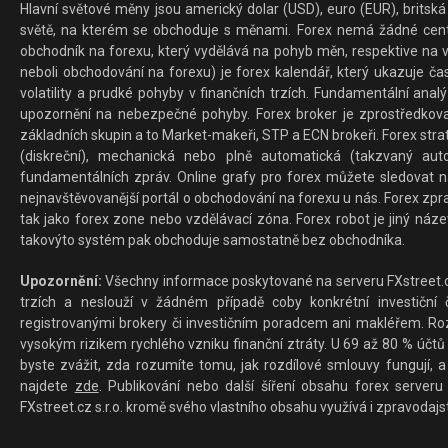
Hlavní světové měny jsou americký dolar (USD), euro (EUR), britská 
světě, na kterém se obchoduje s měnami. Forex nemá žádné centrál
obchodník na forexu, který vydělává na pohyb měn, respektive na v
neboli obchodování na forexu) je forex kalendář, který ukazuje č
volatility a prudké pohyby v finančních trzích. Fundamentální ana
upozornění na nebezpečné pohyby. Forex broker je zprostředkov
základních skupin a to Market-makeři, STP a ECN brokeři. Forex stra
(diskreční), mechanická nebo plně automatická (takzvaný aut
fundamentálních zpráv. Online grafy pro forex můžete sledovat na 
nejnavštěvovanější portál o obchodování na forexu u nás. Forex zprav
tak jako forex zone nebo vzdělávací zóna. Forex robot je jiný náz
takovýto systém pak obchoduje samostatně bez obchodníka.
Upozornění:
Všechny informace poskytované na serveru FXstreet.cz
trzích a neslouží v žádném případě coby konkrétní investiční č
registrovanými brokery či investičním poradcem ani makléřem. Rozd
vysokým rizikem rychlého vzniku finanční ztráty. U 69 až 80 % účtů 
byste zvážit, zda rozumíte tomu, jak rozdílové smlouvy fungují, a
najdete
zde
. Publikování nebo další šíření obsahu forex serveru
FXstreet.cz s.r.o. kromě svého vlastního obsahu využívá i zpravodajs