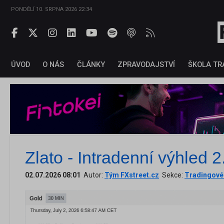
PONDĚLÍ 10. SRPNA 2026 22:34
ÚVOD
O NÁS
ČLÁNKY
ZPRAVODAJSTVÍ
ŠKOLA TR
Zlato - Intradenní výhled 
02.07.2026 08:01
Autor:
Tým FXstreet.cz
Sekce:
Tradingové 