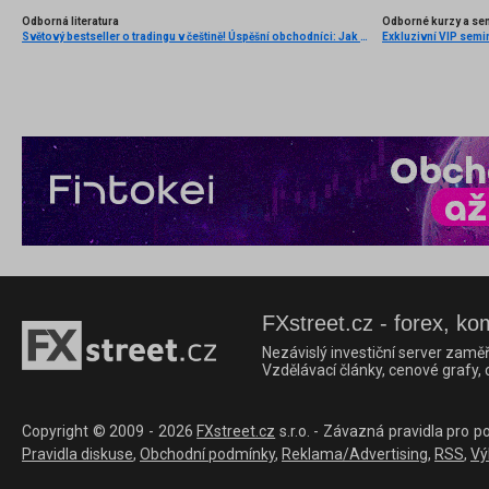
Odborná literatura
Odborné kurzy a se
Světový bestseller o tradingu v češtině! Úspěšní obchodníci: Jak běžní lidé porážejí Wall Street v jeho vlastní hře
Exkluzivní VIP semi
FXstreet.cz - forex, ko
Nezávislý investiční server zaměř
Vzdělávací články, cenové grafy,
Copyright © 2009 - 2026
FXstreet.cz
s.r.o. - Závazná pravidla pro p
Pravidla diskuse
,
Obchodní podmínky
,
Reklama/Advertising
,
RSS
,
Vý