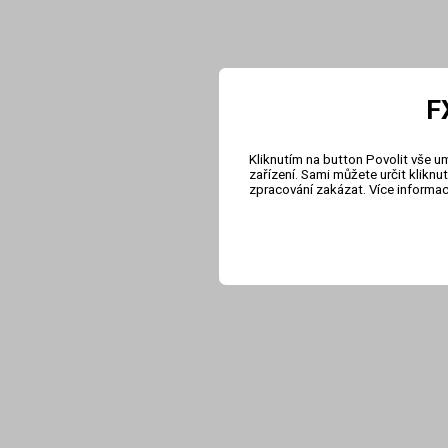
F
Kliknutím na button Povolit vše u
zařízení. Sami můžete určit klikn
zpracování zakázat. Více informa