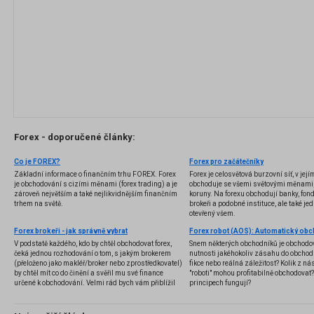
Forex - doporučené články:
Co je FOREX?
Forex pro začátečníky
Základní informace o finančním trhu FOREX. Forex
Forex je celosvětová burzovní síť, v jej
je obchodování s cizími měnami (forex trading) a je
obchoduje se všemi světovými měnami,
zároveň největším a také nejlikvidnějším finančním
koruny. Na forexu obchodují banky, fondy
trhem na světě.
brokeři a podobné instituce, ale také jedn
otevřený všem.
Forex brokeři - jak správně vybrat
V podstatě každého, kdo by chtěl obchodovat forex,
Snem některých obchodníků je obchodo
čeká jednou rozhodování o tom, s jakým brokerem
nutnosti jakéhokoliv zásahu do obchod
(přeloženo jako makléř/broker nebo zprostředkovatel)
fikce nebo reálná záležitost? Kolik z nás
by chtěl mít co do činění a svěřil mu své finance
"roboti" mohou profitabilně obchodovat
určené k obchodování. Velmi rád bych vám přiblížil
principech fungují?
problematiku výběru brokera, rozdíl mezi
jednotlivými typy brokerů a v neposlední řadě uvedu
několik příkladů nejznámějších z nich.