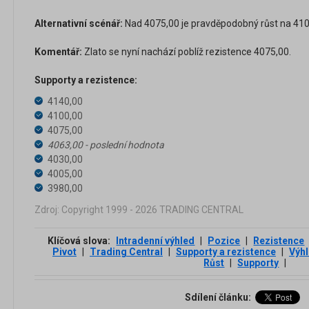
Alternativní scénář:
Nad 4075,00 je pravděpodobný růst na 4100
Komentář:
Zlato se nyní nachází poblíž rezistence 4075,00.
Supporty a rezistence:
4140,00
4100,00
4075,00
4063,00 - poslední hodnota
4030,00
4005,00
3980,00
Zdroj: Copyright 1999 - 2026 TRADING CENTRAL
Klíčová slova:
Intradenní výhled
|
Pozice
|
Rezistence
Pivot
|
Trading Central
|
Supporty a rezistence
|
Výh
Růst
|
Supporty
|
Sdílení článku: