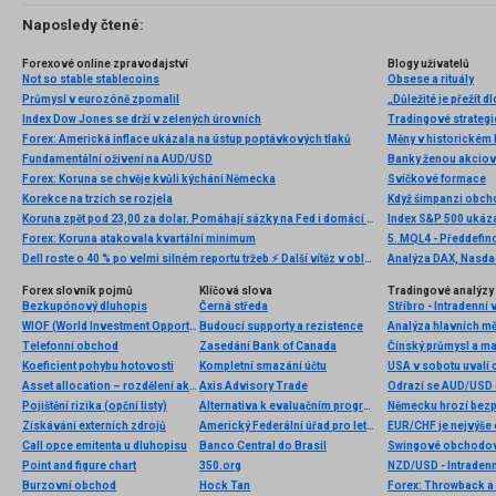
Naposledy čtené:
Forexové online zpravodajství
Blogy uživatelů
Not so stable stablecoins
Obsese a rituály
Průmysl v eurozóně zpomalil
Index Dow Jones se drží v zelených úrovních
Forex: Americká inflace ukázala na ústup poptávkových tlaků
Fundamentální oživení na AUD/USD
Banky ženou akciov
Forex: Koruna se chvěje kvůli kýchání Německa
Svíčkové formace
Korekce na trzích se rozjela
Když šimpanzi obch
Koruna zpět pod 23,00 za dolar. Pomáhají sázky na Fed i domácí mzdy
Index S&P 500 ukázal
Forex: Koruna atakovala kvartální minimum
5. MQL4 - Předdefi
Dell roste o 40 % po velmi silném reportu tržeb ⚡ Další vítěz v oblasti AI?
Forex slovník pojmů
Klíčová slova
Tradingové analýzy 
Bezkupónový dluhopis
Černá středa
Stříbro - Intradenní
WIOF (World Investment Opportunities Funds)
Budoucí supporty a rezistence
Analýza hlavních m
Telefonní obchod
Zasedání Bank of Canada
Koeficient pohybu hotovosti
Kompletní smazání účtu
USA v sobotu uvalí c
Asset allocation – rozdělení aktiv
Axis Advisory Trade
Odrazí se AUD/USD o
Pojištění rizika (opční listy)
Alternativa k evaluačním programům
Německu hrozí bezp
Získávání externích zdrojů
Americký Federální úřad pro letectví (FAA)
EUR/CHF je nejvýše
Call opce emitenta u dluhopisu
Banco Central do Brasil
Swingové obchodov
Point and figure chart
350.org
NZD/USD - Intradenn
Burzovní obchod
Hock Tan
Forex: Throwback a 