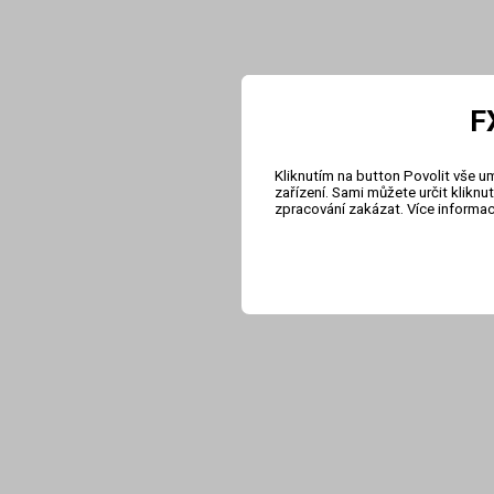
F
Kliknutím na button Povolit vše u
zařízení. Sami můžete určit klikn
zpracování zakázat. Více informa