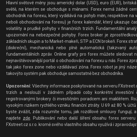
Hlavní světové měny jsou americký dolar (USD), euro (EUR), britská 
světě, na kterém se obchoduje s měnami. Forex nemá žádné centrál
obchodník na forexu, který vydělává na pohyb měn, respektive na v
neboli obchodování na forexu) je forex kalendář, který ukazuje č
volatility a prudké pohyby v finančních trzích. Fundamentální ana
upozornění na nebezpečné pohyby. Forex broker je zprostředkov
základních skupin a to Market-makeři, STP a ECN brokeři. Forex stra
(diskreční), mechanická nebo plně automatická (takzvaný aut
fundamentálních zpráv. Online grafy pro forex můžete sledovat na 
nejnavštěvovanější portál o obchodování na forexu u nás. Forex zprav
tak jako forex zone nebo vzdělávací zóna. Forex robot je jiný náz
takovýto systém pak obchoduje samostatně bez obchodníka.
Upozornění:
Všechny informace poskytované na serveru FXstreet.cz
trzích a neslouží v žádném případě coby konkrétní investiční č
registrovanými brokery či investičním poradcem ani makléřem. Rozd
vysokým rizikem rychlého vzniku finanční ztráty. U 69 až 80 % účtů 
byste zvážit, zda rozumíte tomu, jak rozdílové smlouvy fungují, a
najdete
zde
. Publikování nebo další šíření obsahu forex serveru
FXstreet.cz s.r.o. kromě svého vlastního obsahu využívá i zpravodajs