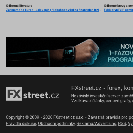
Odborná literatura
Odborné kurzy a se
Začínáme na burze - Jak uspět při obchodování na finančních trzích (1. vydání)
FXstreet.cz - forex, ko
Nezávislý investiční server zaměř
Vzdělávací články, cenové grafy,
Copyright © 2009 - 2026
FXstreet.cz
s.r.o. - Závazná pravidla pro p
Pravidla diskuse
,
Obchodní podmínky
,
Reklama/Advertising
,
RSS
,
Vý