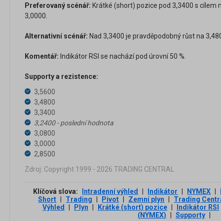
Preferovaný scénář:
Krátké (short) pozice pod 3,3400 s cílem 
3,0000.
Alternativní scénář:
Nad 3,3400 je pravděpodobný růst na 3,480
Komentář:
Indikátor RSI se nachází pod úrovní 50 %.
Supporty a rezistence:
3,5600
3,4800
3,3400
3,2400 - poslední hodnota
3,0800
3,0000
2,8500
Zdroj: Copyright 1999 - 2026 TRADING CENTRAL
Klíčová slova:
Intradenní výhled
|
Indikátor
|
NYMEX
|
Short
|
Trading
|
Pivot
|
Zemní plyn
|
Trading Centr
Výhled
|
Plyn
|
Krátké (short) pozice
|
Indikátor RSI
(NYMEX)
|
Supporty
|