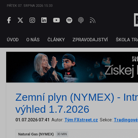
PÁTEK 07. SRPNA 2026 15:33
ÚVOD
O NÁS
ČLÁNKY
ZPRAVODAJSTVÍ
ŠKOLA TR
Zemní plyn (NYMEX) - Int
výhled 1.7.2026
01.07.2026 07:41
Autor:
Tým FXstreet.cz
Sekce:
Tradingové 