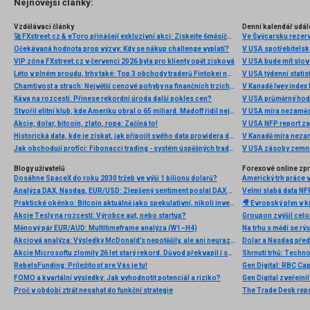
Nejnovější články:
Vzdělávací články
Denní kalendář udál
🚀 FXstreet.cz & eToro přinášejí exkluzivní akci: Získejte 6měsíční členství ve VIP zóně ZDARMA
Ve Švýcarsku rezer
Očekávaná hodnota prop výzvy: Kdy se nákup challenge vyplatí?
V USA spotřebitelsk
VIP zóna FXstreet.cz v červenci 2026 byla pro klienty opět zisková
V USA bude mít slo
Léto v plném proudu, trhy také: Top 3 obchody traderů Fintokei na indexech a zlatě
V USA týdenní statist
Chamtivost a strach: Největší cenové pohyby na finančních trzích (červenec 2026)
V Kanadě Ivey index
Káva na rozcestí. Přinese rekordní úroda další pokles cen?
V USA průměrný hod
Stvořil elitní klub, kde Ameriku obral o 65 miliard. Madoff řídil největší Ponzi dějin
V USA míra nezaměs
Akcie, dolar, bitcoin, zlato, ropa: Začíná to!
V USA NFP report z
Historická data, kde je získat, jak připojit svého data providera do MultiCharts a proč je budeme potřebovat? (4. díl)
V Kanadě míra neza
Jak obchodují profíci: Fibonacci trading - systém úspěšných traderů
V USA zásoby zemní
Blogy uživatelů
Forexové online zp
Dosáhne SpaceX do roku 2030 tržeb ve výši 1 bilionu dolarů?
Americký trh práce 
Analýza DAX, Nasdaq, EUR/USD: Zlepšený sentiment poslal DAX na nová maxima
Velmi slabá data NFP
Praktické okénko: Bitcoin aktuálně jako spekulativní, nikoli investiční aktivum
🎥 Evropský plyn v kr
Akcie Tesly na rozcestí: Výrobce aut, nebo startup?
Měnový pár EUR/AUD: Multitimeframe analýza (W1–H4)
Akciová analýza: Výsledky McDonald’s nepotěšily, ale ani neurazily. Jakou vizi společnost prezentovala?
Dolar a Nasdaq před
Akcie Microsoftu zlomily 26 let starý rekord. Důvod překvapil i samotné investory
RebelsFunding: Príležitosť pre Vás je tu!
FOMO a kvartální výsledky: Jak vyhodnotit potenciál a riziko?
Proč v období ztrát nesahat do funkční strategie