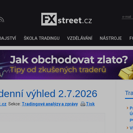
DAJSTVÍ
ŠKOLA TRADINGU
VZDĚLÁVÁNÍ
NÁSTROJE
F
denní výhled 2.7.2026
Tr
t.cz
Sekce:
Tradingové analýzy a zprávy
Tisk
P
Ú
p
V