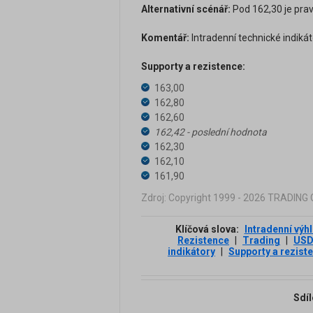
Alternativní scénář:
Pod 162,30 je prav
Komentář:
Intradenní technické indikát
Supporty a rezistence:
163,00
162,80
162,60
162,42 - poslední hodnota
162,30
162,10
161,90
Zdroj: Copyright 1999 - 2026 TRADIN
Klíčová slova:
Intradenní výh
Rezistence
|
Trading
|
US
indikátory
|
Supporty a rezist
Sdíl