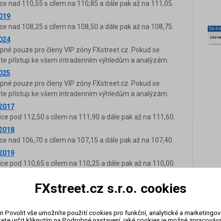
ce nad 110,55 s cílem na 110,85 a dále pak až na 111,05.
2019
ce nad 108,25 s cílem na 108,50 a dále pak až na 108,75.
On-li
zázn
2024
upné pouze pro členy VIP zóny FXstreet.cz. Pokud se
káte přístup ke všem intradenním výhledům a analýzám.
2025
upné pouze pro členy VIP zóny FXstreet.cz. Pokud se
káte přístup ke všem intradenním výhledům a analýzám.
.2017
ice pod 112,50 s cílem na 111,90 a dále pak až na 111,60.
.2018
ce nad 106,70 s cílem na 107,15 a dále pak až na 107,40.
.2019
ice pod 110,65 s cílem na 110,25 a dále pak až na 110,00.
.2020
FXstreet.cz s.r.o. cookies
ice pod 110,45 s cílem na 109,85 a dále pak až na 109,60.
.2023
ce nad 135,80 s cílem na 136,60 a dále pak až na 137,00.
n Povolit vše umožníte použití cookies pro funkční, analytické a marketingo
ete určit kliknutím na Podrobné nastavení, jaké cookies je možné zpracovávat