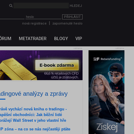
HLEDEJ
PŘIHLÁSIT
|
nová registrace
zapomenuté heslo
ÓRUM
METATRADER
BLOGY
VIP
reklama
reklama
adingové analýzy a zprávy
rávě vychází nová kniha o tradingu -
spěšní obchodníci: Jak běžní lidé
orážejí Wall Street v jeho vlastní hře
IP zóna – na co se nás nejčastěji ptáte