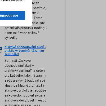
obchodování. Přijďte se
naučit ty nejsilnější nástroje,
tipy a rady, které vám k
řijmout vše
úspěchu pomohou. Tento
unikátní seminář zcela jistě
změní váš přístup k tradingu
a tím také vaše celkové
výsledky.
Ziskové obchodování akcií -
ne
praktický seminář (Záznam
am
semináře)
Seminář „Ziskové
obchodování akcií –
praktický seminář“ je určen
pro každého, kdo má zájem
začít si aktivně budovat své
vlastní, a hlavně profitabilní
akciové portfolio a naučit se
ziskově obchodovat akcie a
akciové indexy. Svět investic
je dynamický a rychle se