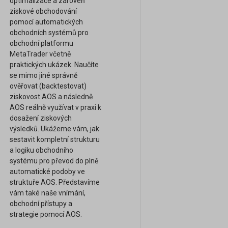
optimalizace a zároveň
ziskové obchodování
pomocí automatických
obchodních systémů pro
obchodní platformu
MetaTrader včetně
praktických ukázek. Naučíte
se mimo jiné správně
ověřovat (backtestovat)
ziskovost AOS a následně
AOS reálně využívat v praxi k
dosažení ziskových
výsledků. Ukážeme vám, jak
sestavit kompletní strukturu
a logiku obchodního
systému pro převod do plně
automatické podoby ve
struktuře AOS. Představíme
vám také naše vnímání,
obchodní přístupy a
strategie pomocí AOS.