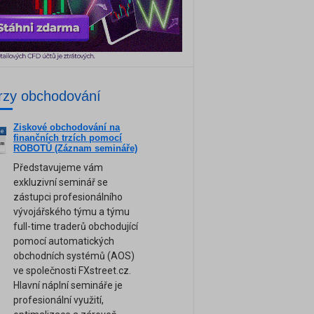
rzy obchodování
Ziskové obchodování na
ne
finančních trzích pomocí
am
ROBOTŮ (Záznam semináře)
Představujeme vám
exkluzivní seminář se
zástupci profesionálního
vývojářského týmu a týmu
full-time traderů obchodující
pomocí automatických
obchodních systémů (AOS)
ve společnosti FXstreet.cz.
Hlavní náplní semináře je
profesionální využití,