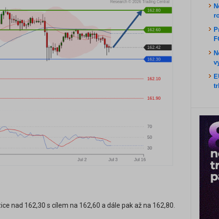
N
r
P
F
N
v
E
t
ice nad 162,30 s cílem na 162,60 a dále pak až na 162,80.