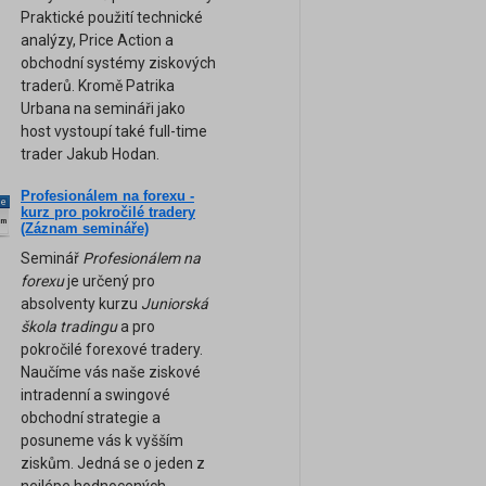
Praktické použití technické
analýzy, Price Action a
obchodní systémy ziskových
traderů. Kromě Patrika
Urbana na semináři jako
host vystoupí také full-time
trader Jakub Hodan.
Profesionálem na forexu -
ne
kurz pro pokročilé tradery
am
(Záznam semináře)
Seminář
Profesionálem na
forexu
je určený pro
absolventy kurzu
Juniorská
škola tradingu
a pro
pokročilé forexové tradery.
Naučíme vás naše ziskové
intradenní a swingové
obchodní strategie a
posuneme vás k vyšším
ziskům. Jedná se o jeden z