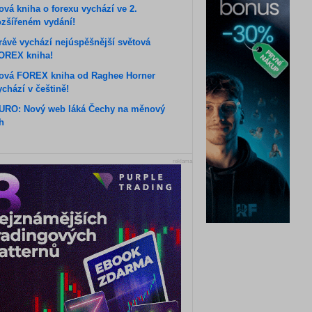
ová kniha o forexu vychází ve 2.
ozšířeném vydání!
rávě vychází nejúspěšnější světová
OREX kniha!
ová FOREX kniha od Raghee Horner
ychází v češtině!
URO: Nový web láká Čechy na měnový
rh
reklama