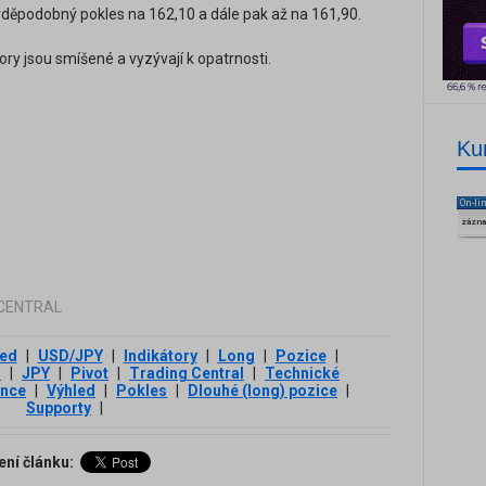
děpodobný pokles na 162,10 a dále pak až na 161,90.
ory jsou smíšené a vyzývají k opatrnosti.
Ku
On-li
zázn
G CENTRAL
led
|
USD/JPY
|
Indikátory
|
Long
|
Pozice
|
D
|
JPY
|
Pivot
|
Trading Central
|
Technické
ence
|
Výhled
|
Pokles
|
Dlouhé (long) pozice
|
Supporty
|
ení článku: