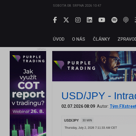
SOBOTA 08. SRPNA 2026 10:47
ÚVOD
O NÁS
ČLÁNKY
ZPRAVO
reklama
USD/JPY - Intra
02.07.2026 08:09
Autor:
Tým FXstree