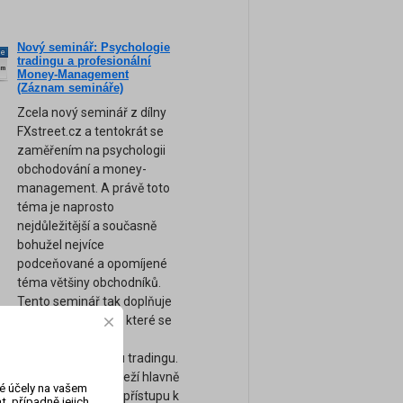
Nový seminář: Psychologie
ne
tradingu a profesionální
am
Money-Management
(Záznam semináře)
Zcela nový seminář z dílny
FXstreet.cz a tentokrát se
zaměřením na psychologii
obchodování a money-
management. A právě toto
téma je naprosto
nejdůležitější a současně
bohužel nejvíce
podceňované a opomíjené
téma většiny obchodníků.
Tento seminář tak doplňuje
naše ostatní kurzy, které se
zaměřují spíše na
technickou stránku tradingu.
Úspěch tradera záleží hlavně
vé účely na vašem
na jeho psychice a přístupu k
, případně jejich