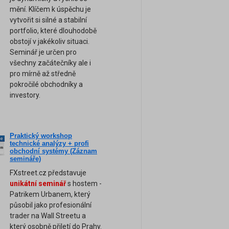
mění. Klíčem k úspěchu je
vytvořit si silné a stabilní
portfolio, které dlouhodobě
obstojí v jakékoliv situaci.
Seminář je určen pro
všechny začátečníky ale i
pro mírně až středně
pokročilé obchodníky a
investory.
Praktický workshop
ne
technické analýzy + profi
am
obchodní systémy (Záznam
semináře)
FXstreet.cz představuje
unikátní seminář
s hostem -
Patrikem Urbanem, který
působil jako profesionální
trader na Wall Streetu a
který osobně přiletí do Prahy.