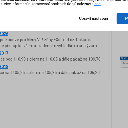
.2024
t. Více informací o zpracování osobních údajů naleznete
zde
upné pouze pro členy VIP zóny FXstreet.cz. Pokud se
káte přístup ke všem intradenním výhledům a analýzám.
P
Upravit nastavení
.2025
ce nad 148,70 s cílem na 149,80 a dále pak až na 150,20.
.2026
upné pouze pro členy VIP zóny FXstreet.cz. Pokud se
káte přístup ke všem intradenním výhledům a analýzám.
.2017
ice pod 110,90 s cílem na 110,05 a dále pak až na 109,70
On-li
zázn
.2018
ce nad 105,25 s cílem na 105,85 a dále pak až na 106,20.