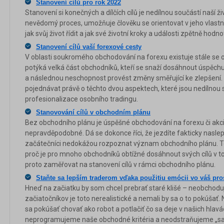
Stanovení cílů pro rok 2022
Stanovení si konečných a dílčích cílů je nedílnou součástí naší ž
nevědomý proces, umožňuje člověku se orientovat v jeho vlast
jak svůj život řídit a jak své životní kroky a události zpětně hodnot
Stanovení cílů vaší forexové cesty
V oblasti soukromého obchodování na forexu existuje stále se o
potýká velká část obchodníků, kteří se snaží dosáhnout úspěch
a následnou neschopnost provést změny směřující ke zlepšení.
pojednávat právě o těchto dvou aspektech, které jsou nedílnou
profesionalizace osobního tradingu.
Stanovování cílů v obchodním plánu
Bez obchodního plánu je úspěšné obchodování na forexu či akc
nepravděpodobné. Dá se dokonce říci, že jezdíte fakticky naslep
začátečníci nedokážou rozpoznat význam obchodního plánu. To
proč je pro mnoho obchodníků obtížné dosáhnout svých cílů v t
proto zaměřovat na stanovení cílů v rámci obchodního plánu.
Staňte sa lepším traderom vďaka použitiu emócii vo váš pr
Hneď na začiatku by som chcel prebrať staré klišé – neobchodu
začiatočníkov je toto nerealistické a nemali by sa o to pokúšať.
sa pokúšať chovať ako robot a potlačiť čo sa deje v našich hlav
neprogramujeme naše obchodné kritéria a neodstraňujeme „s