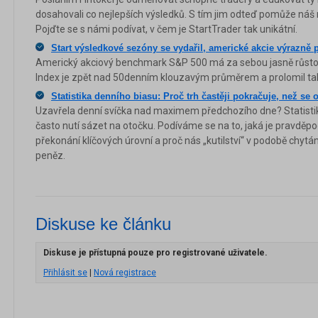
dosahovali co nejlepších výsledků. S tím jim odteď pomůže náš 
Pojďte se s námi podívat, v čem je StartTrader tak unikátní.
Start výsledkové sezóny se vydařil, americké akcie výrazně p
Americký akciový benchmark S&P 500 má za sebou jasně růsto
Index je zpět nad 50denním klouzavým průměrem a prolomil tak
Statistika denního biasu: Proč trh častěji pokračuje, než se 
Uzavřela denní svíčka nad maximem předchozího dne? Statistika
často nutí sázet na otočku. Podíváme se na to, jaká je pravdě
překonání klíčových úrovní a proč nás „kutilství“ v podobě chytá
peněz.
Diskuse ke článku
Diskuse je přístupná pouze pro registrované uživatele.
Přihlásit se
|
Nová registrace