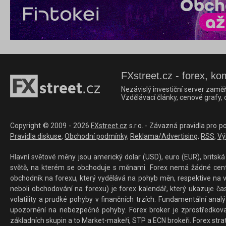
FXstreet.cz - forex, ko
Nezávislý investiční server zaměř
Vzdělávací články, cenové grafy,
Copyright © 2009 - 2026
FXstreet.cz
s.r.o. - Závazná pravidla pro p
Pravidla diskuse
,
Obchodní podmínky
,
Reklama/Advertising
,
RSS
,
Vý
Hlavní světové měny jsou americký dolar (USD), euro (EUR), britská 
světě, na kterém se obchoduje s měnami. Forex nemá žádné centrál
obchodník na forexu, který vydělává na pohyb měn, respektive na v
neboli obchodování na forexu) je forex kalendář, který ukazuje č
volatility a prudké pohyby v finančních trzích. Fundamentální ana
upozornění na nebezpečné pohyby. Forex broker je zprostředkov
základních skupin a to Market-makeři, STP a ECN brokeři. Forex stra