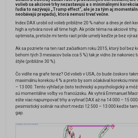
volieb sa akciové trhy nezastavujú a s minimálnymi korekcia
ľudia to nazývajú „Trump effect“, ale je za tým aj momentáln
neobávajú prepadu), ktorá nemusí trvať večne.
Index DAX urobil od volieb približne 20 % nahor a dnes je deň ked
high a vytvára nové all time high. Ak príde téma na akciové trhy
optimista, pretože mi tento rast príde umelý keďže je bez výrazn
Ak sa pozriete na ten rast začiatkom roku 2015, ktorý bol bez ko
behom tých 3 mesiacov bola cca 5 %) tak je vidno že nakoniec tá
štýle (približne 30 %).
Čo vidíte na grafe teraz? Od volieb v USA, čo bude čoskoro tak
maximálnu korekciu 4 % a preto by som očakával korekciu mini
– 13 000. Tento výhľad je čisto technický a psychologický a m
sú momentálne voľby vo francúzsku. Ak vyhrá Emmanuel Macr
ešte viac napumpovať trhy a vyhnať DAX až na 14 000 – 15 000
pesimistický scénár na short medzi 12 500 – 13 000 keďže tam 
gap.