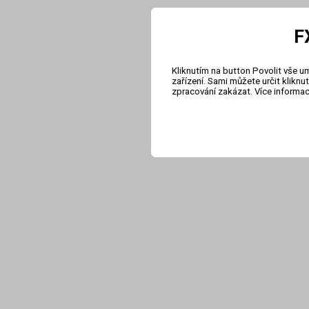
F
Kliknutím na button Povolit vše u
zařízení. Sami můžete určit klikn
zpracování zakázat. Více informa