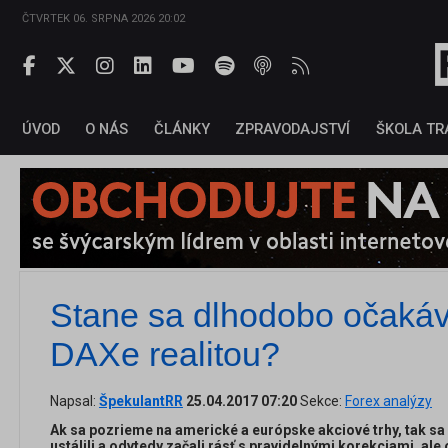
ČTVRTEK 06. SRPNA 2026 20:02
ÚVOD
O NÁS
ČLÁNKY
ZPRAVODAJSTVÍ
ŠKOLA TR
Stane sa dlhodobo očakáv
DAXe realitou?
Napsal:
ŠpekulantRR
25.04.2017 07:20
Sekce:
Forex analýzy
Ak sa pozrieme na americké a európske akciové trhy, tak sa
ustálili a odvtedy začali rásť s pravidelnými korekciami, a