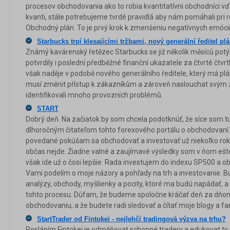
procesov obchodovania ako to robia kvantitatívni obchodníci v
kvanti, stále potrebujeme tvrdé pravidlá aby nám pomáhali pri
Obchodný plán. To je prvý krok k zmenšeniu negatívnych emócií
Starbucks trpí klesajícími tržbami, nový generální ředitel pl
Známý kavárenský řetězec Starbucks se již několik měsíců potý
potvrdily i poslední předběžné finanční ukazatele za čtvrté čtvrtl
však naděje v podobě nového generálního ředitele, který má plán,
musí změnit přístup k zákazníkům a zároveň naslouchat svým
identifikovali mnoho provozních problémů.
START
Dobrý deň. Na začiatok by som chcela podotknúť, že síce som t
dlhoročným čitateľom tohto forexového portálu o obchodovaní.
povedané pokúšam sa obchodovať a investovať už niekoľko rok
občas nejde. Žiadne valné a zaujímavé výsledky som v ňom ešte
však ide už o čosi lepšie. Rada investujem do indexu SP500 a o
Vami podelím o moje názory a pohľady na trh a investovanie. B
analýzy, obchody, myšlienky a pocity, ktoré ma budú napádať, 
tohto procesu. Dúfam, že budeme spoločne kráčať deň za dňo
obchodovaniu, a že budete radi sledovať a čítať moje blogy a fa
StartTrader od Fintokei - nejlehčí tradingová výzva na trhu?
Posláním Fintokei je odměňovat schopné tradery a edukovat t