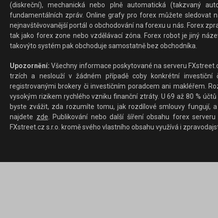
(diskreční), mechanická nebo plně automatická (takzvaný aut
fundamentálních zpráv. Online grafy pro forex můžete sledovat na 
nejnavštěvovanější portál o obchodování na forexu u nás. Forex zprav
tak jako forex zone nebo vzdělávací zóna. Forex robot je jiný náz
takovýto systém pak obchoduje samostatně bez obchodníka.
Upozornění:
Všechny informace poskytované na serveru FXstreet.cz
trzích a neslouží v žádném případě coby konkrétní investiční č
registrovanými brokery či investičním poradcem ani makléřem. Rozd
vysokým rizikem rychlého vzniku finanční ztráty. U 69 až 80 % účtů 
byste zvážit, zda rozumíte tomu, jak rozdílové smlouvy fungují, a
najdete
zde
. Publikování nebo další šíření obsahu forex serveru
FXstreet.cz s.r.o. kromě svého vlastního obsahu využívá i zpravodajs