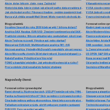
Akcie, dolar, bitcoin, zlato, ropa: Začíná to!
V Kanadě míra neza
Historická data, kde je získat, jak připojit svého data providera do MultiCharts a proč je budeme potřebovat? (4. díl)
V USA zásoby zemní
Jak obchodují profíci: Fibonacci trading - systém úspěšných traderů
V USA žádosti o po
Burza v LA chtěla sesadit Wall Street. Místo ropných obchodů dnes místem duní basy
V eurozóně maloobc
Blogy uživatelů
Forexové online zp
Dosáhne SpaceX do roku 2030 tržeb ve výši 1 bilionu dolarů?
Kladný závěr na pra
Analýza DAX, Nasdaq, EUR/USD: Zlepšený sentiment poslal DAX na nová maxima
Praktické okénko: Bitcoin aktuálně jako spekulativní, nikoli investiční aktivum
Akcie Tesly na rozcestí: Výrobce aut, nebo startup?
Měnový pár EUR/AUD: Multitimeframe analýza (W1–H4)
ČNB zasedání - ko
Akciová analýza: Výsledky McDonald’s nepotěšily, ale ani neurazily. Jakou vizi společnost prezentovala?
📉 Zemní plyn prudc
Akcie Microsoftu zlomily 26 let starý rekord. Důvod překvapil i samotné investory
RebelsFunding: Príležitosť pre Vás je tu!
Ropa se vrací nad 8
FOMO a kvartální výsledky: Jak vyhodnotit potenciál a riziko?
Proč v období ztrát nesahat do funkční strategie
Naposledy čtené:
Forexové online zpravodajství
Blogy uživatelů
Ranní shrnutí 📈 Růsty na burzách, USDJPY nejníže od roku 1986 (30.06.2026)
Samsung a giganti pa
Panika na finančných trhoch? Skôr sa jedná o izolovanú korekciu na akciách.
Slippage v prop tradi
Čína bude jedinou velkou ekonomikou, která letos poroste více než loni
Nedělní příprava: F
Palladium pokračuje v růstu, ale trh vykazuje známky zastavení
EUR/USD: Euro se potácí ve větru
AI mánie má nového 