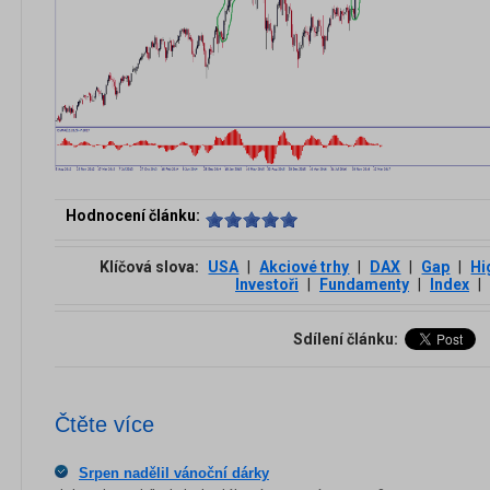
Hodnocení článku:
Klíčová slova:
USA
|
Akciové trhy
|
DAX
|
Gap
|
Hi
Investoři
|
Fundamenty
|
Index
|
Sdílení článku:
Čtěte více
Srpen nadělil vánoční dárky