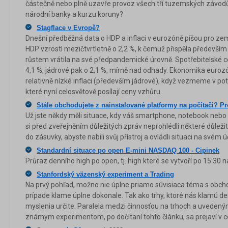
částečně nebo plně uzavře provoz všech tří tuzemských závod
národní banky a kurzu koruny?
Stagflace v Evropě?
Dnešní předběžná data o HDP a inflaci v eurozóně píšou pro země
HDP vzrostl mezičtvrtletně o 2,2 %, k čemuž přispěla především
růstem vrátila na své předpandemické úrovně. Spotřebitelské ce
4,1 %, jádrové pak o 2,1 %, mírně nad odhady. Ekonomika eurozóny
relativně nízké inflaci (především jádrové), když vezmeme v pot
které nyní celosvětově posílají ceny vzhůru.
Stále obchodujete z nainstalované platformy na počítači? P
Už jste někdy měli situace, kdy váš smartphone, notebook nebo 
si před zveřejněním důležitých zpráv neprohlédli některé důležit
do zásuvky, abyste nabili svůj přístroj a ovládli situaci na svém ú
Standardní situace po open E-mini NASDAQ 100 - Cipinek
Průraz denního high po open, tj. high které se vytvoří po 15:30 
Stanfordský väzenský experiment a Trading
Na prvý pohľad, možno nie úplne priamo súvisiaca téma s obc
prípade klame úplne dokonale. Tak ako trhy, ktoré nás klamú 
myslenia určite. Paralela medzi činnosťou na trhoch a uvedený
známym experimentom, po dočítaní tohto článku, sa prejaví v cele