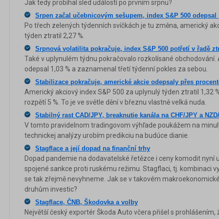
Jak tedy probíhal sled událostí po prvním srpnu?
Srpen začal učebnicovým sešupem, index S&P 500 odepsal 
Po třech zelených týdenních svíčkách je tu změna, americký ak
týden ztratil 2,27 %.
Srpnová volatilita pokračuje, index S&P 500 potřetí v řadě ztr
Také v uplynulém týdnu pokračovalo rozkolísané obchodování.
odepsal 1,03 % a zaznamenal třetí týdenní pokles za sebou.
Stabilizace pokračuje, americké akcie odepsaly přes procen
Americký akciový index S&P 500 za uplynulý týden ztratil 1,32 % 
rozpětí 5 %. To je ve světle dění v březnu vlastně velká nuda.
Stabilný rast CAD/JPY, breaknutie kanála na CHF/JPY a NZD/
V tomto pravidelnom tradingovom výhľade poukážem na minul
technickej analýzy urobím predikciu na budúce dianie.
Stagflace a její dopad na finanční trhy
Dopad pandemie na dodavatelské řetězce i ceny komodit nyní um
spojené sankce proti ruskému režimu. Stagflaci, tj. kombinaci vy
se tak zřejmě nevyhneme. Jak se v takovém makroekonomickém
druhům investic?
Stagflace, ČNB, Škodovka a volby
Největší český exportér Škoda Auto včera přišel s prohlášením, 