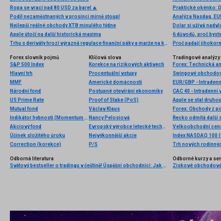
Ropa se vrací nad 80 USD za barel 🔼
Praktické okénko: 
Podíl nezaměstnaných v prosinci mírně stoupl
Analýza Nasdaq, EUR
Nejlepší reálné obchody XTB minulého týdne
Dolar si užívá nadv
Apple útočí na další historická maxima
Trhu s deriváty hrozí výrazná regulace finanční páky a marže na konkrétní pozice. Každý se může postavit proti
Proč padají jihokor
Forex slovník pojmů
Klíčová slova
Tradingové analýzy 
S&P 500 Index
Korekce na rizikových aktivech
Forex: Technická a
Hlavní trh
Procentuální vstupy
Swingové obchodová
MMF
Americké domácnosti
EUR/GBP - Intradenn
Národní fond
Postupné otevírání ekonomiky
CAC 40 - Intradenní 
US Prime Rate
Proof of Stake (PoS)
Mutual fond
Václav Klaus
Forex: Obchody z po
Indikátor hybnosti (Momentum indicator)
Nancy Pelosiová
Řecko odmítá další 
Akciový fond
Evropský výrobce letecké techniky
Účinek složitého úroku
Nejvýkonnější akcie
Index NASDAQ 100 (C
Correction (korekce)
P/S
Trh nových rodinný
Odborná literatura
Odborné kurzy a se
Světový bestseller o tradingu v češtině! Úspěšní obchodníci: Jak běžní lidé porážejí Wall Street v jeho vlastní hře