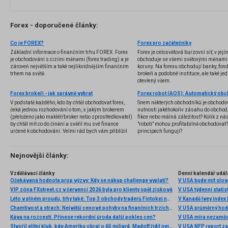
Forex - doporučené články:
Co je FOREX?
Forex pro začátečníky
Základní informace o finančním trhu FOREX. Forex
Forex je celosvětová burzovní síť, v jej
je obchodování s cizími měnami (forex trading) a je
obchoduje se všemi světovými měnami,
zároveň největším a také nejlikvidnějším finančním
koruny. Na forexu obchodují banky, fondy
trhem na světě.
brokeři a podobné instituce, ale také jedn
otevřený všem.
Forex brokeři - jak správně vybrat
V podstatě každého, kdo by chtěl obchodovat forex,
Snem některých obchodníků je obchodo
čeká jednou rozhodování o tom, s jakým brokerem
nutnosti jakéhokoliv zásahu do obchod
(přeloženo jako makléř/broker nebo zprostředkovatel)
fikce nebo reálná záležitost? Kolik z nás
by chtěl mít co do činění a svěřil mu své finance
"roboti" mohou profitabilně obchodovat
určené k obchodování. Velmi rád bych vám přiblížil
principech fungují?
problematiku výběru brokera, rozdíl mezi
jednotlivými typy brokerů a v neposlední řadě uvedu
několik příkladů nejznámějších z nich.
Nejnovější články:
Vzdělávací články
Denní kalendář udál
Očekávaná hodnota prop výzvy: Kdy se nákup challenge vyplatí?
V USA bude mít slo
VIP zóna FXstreet.cz v červenci 2026 byla pro klienty opět zisková
V USA týdenní statist
Léto v plném proudu, trhy také: Top 3 obchody traderů Fintokei na indexech a zlatě
V Kanadě Ivey index
Chamtivost a strach: Největší cenové pohyby na finančních trzích (červenec 2026)
V USA průměrný hod
Káva na rozcestí. Přinese rekordní úroda další pokles cen?
V USA míra nezaměs
Stvořil elitní klub, kde Ameriku obral o 65 miliard. Madoff řídil největší Ponzi dějin
V USA NFP report z