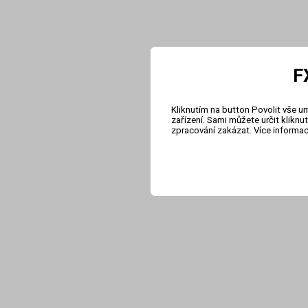
F
Kliknutím na button Povolit vše u
zařízení. Sami můžete určit klikn
zpracování zakázat. Více informa