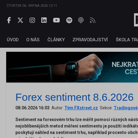
ČTVRTEK 06. SRPNA 2026 12:11
ÚVOD
O NÁS
ČLÁNKY
ZPRAVODAJSTVÍ
ŠKOLA TR
Forex sentiment 8.6.2026
08.06.2026 16:03
Autor:
Tým FXstreet.cz
Sekce:
Tradingové 
Sentiment na forexovém trhu lze měřit pomocí různých nástr
nejoblíbenějších metod měření sentimentu je použití indikát
poskytují náhled na sentiment trhu, například procento obc