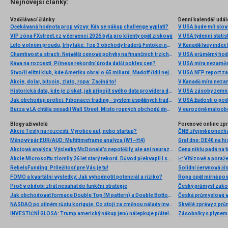
Nejnovější články:
Vzdělávací články
Denní kalendář udál
Očekávaná hodnota prop výzvy: Kdy se nákup challenge vyplatí?
V USA bude mít slo
VIP zóna FXstreet.cz v červenci 2026 byla pro klienty opět zisková
V USA týdenní statist
Léto v plném proudu, trhy také: Top 3 obchody traderů Fintokei na indexech a zlatě
V Kanadě Ivey index
Chamtivost a strach: Největší cenové pohyby na finančních trzích (červenec 2026)
V USA průměrný hod
Káva na rozcestí. Přinese rekordní úroda další pokles cen?
V USA míra nezaměs
Stvořil elitní klub, kde Ameriku obral o 65 miliard. Madoff řídil největší Ponzi dějin
V USA NFP report z
Akcie, dolar, bitcoin, zlato, ropa: Začíná to!
V Kanadě míra neza
Historická data, kde je získat, jak připojit svého data providera do MultiCharts a proč je budeme potřebovat? (4. díl)
V USA zásoby zemní
Jak obchodují profíci: Fibonacci trading - systém úspěšných traderů
V USA žádosti o po
Burza v LA chtěla sesadit Wall Street. Místo ropných obchodů dnes místem duní basy
V eurozóně maloobc
Blogy uživatelů
Forexové online zp
Akcie Tesly na rozcestí: Výrobce aut, nebo startup?
Měnový pár EUR/AUD: Multitimeframe analýza (W1–H4)
Akciová analýza: Výsledky McDonald’s nepotěšily, ale ani neurazily. Jakou vizi společnost prezentovala?
Cena niklu padá na 
Akcie Microsoftu zlomily 26 let starý rekord. Důvod překvapil i samotné investory
📈 Vítězové a poraže
RebelsFunding: Príležitosť pre Vás je tu!
Solidní červnová čí
FOMO a kvartální výsledky: Jak vyhodnotit potenciál a riziko?
Ropa opět mírně posi
Proč v období ztrát nesahat do funkční strategie
Český průmysl zakonč
Jak obchodovat formace Double Top (M pattern) a Double Bottom (W pattern)
NASDAQ po silném růstu koriguje. Co stojí za změnou nálady investorů?
Skvělé zprávy z prů
INVESTIČNÍ GLOSA: Trump americký nákup jenů nálepkuje přátelstvím. Pravda je jinde