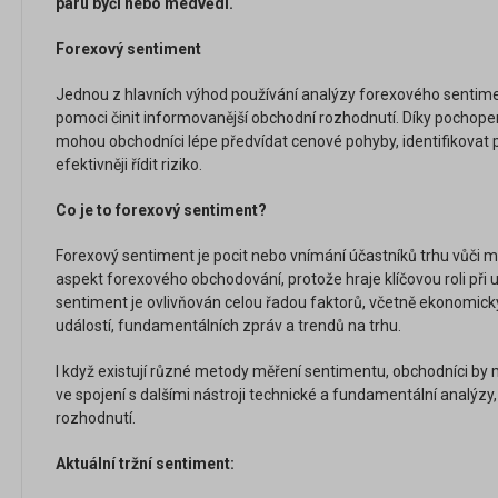
páru býčí nebo medvědí.
Forexový sentiment
Jednou z hlavních výhod používání analýzy forexového sentim
pomoci činit informovanější obchodní rozhodnutí. Díky pochope
mohou obchodníci lépe předvídat cenové pohyby, identifikovat po
efektivněji řídit riziko.
Co je to forexový sentiment?
Forexový sentiment je pocit nebo vnímání účastníků trhu vůči 
aspekt forexového obchodování, protože hraje klíčovou roli při 
sentiment je ovlivňován celou řadou faktorů, včetně ekonomický
událostí, fundamentálních zpráv a trendů na trhu.
I když existují různé metody měření sentimentu, obchodníci by
ve spojení s dalšími nástroji technické a fundamentální analýzy
rozhodnutí.
Aktuální tržní sentiment: