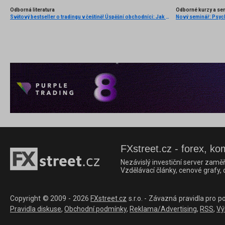
Odborná literatura
Odborné kurzy a se
Světový bestseller o tradingu v češtině! Úspěšní obchodníci: Jak běžní lidé porážejí Wall Street v jeho vlastní hře
FXstreet.cz - forex, ko
Nezávislý investiční server zaměř
Vzdělávací články, cenové grafy,
Copyright © 2009 - 2026
FXstreet.cz
s.r.o. - Závazná pravidla pro p
Pravidla diskuse
,
Obchodní podmínky
,
Reklama/Advertising
,
RSS
,
Vý