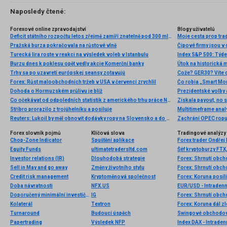
Naposledy čtené:
Forexové online zpravodajství
Blogy uživatelů
Deficit státního rozpočtu letos zřejmě zamíří znatelně pod 300 mld. Kč
Pražská burza pokračovala na růstové vlně
Čipové firmy jsou v 
Turecká lira roste v reakci na výsledek voleb v Istanbulu
Index S&P 500: Týde
Burzu dnes k poklesu opět vedly akcie Komerční banky
Útok na historická 
Trhy sa po uzavretí európskej seansy zotavujú
Forex: Růst maloobchodních tržeb v USA v červenci zrychlil
Čo robia „Smart Mone
Dohoda o Hormuzském průlivu je blíž
Prezidentské volby a
Co očekávat od odpoledních statistik z amerického trhu práce NFP?
Získala payout, no 
Stříbro prorazilo z trojúhelníku a posiluje
Multitimeframe anal
Reuters: Lukoil by měl obnovit dodávky ropy na Slovensko a do Maďarska
Zachrání OPEC rop
Forex slovník pojmů
Klíčová slova
Tradingové analýzy 
Chop-Zone Indicator
Spuštění aplikace
Forex trader Ondřej
Equity Funds
ultimatetradersltd.com
Investor relations (IR)
Dlouhodobá strategie
Forex: Shrnutí obc
Sell in May and go away
Změny životního stylu
Forex: Shrnutí obch
Credit risk management
Kryptoměnová společnost
Forex: Koruna posílil
Doba návratnosti
NFX.US
EUR/USD - Intradenn
Doporučený minimální investiční horizont
IG
Forex: Shrnutí obc
Kolaterál
Textron
Turnaround
Budoucí úspěch
Swingové obchodov
Papertrading
Výsledek NFP
Index DAX - Intraden