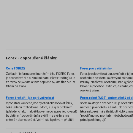
Forex - doporučené články:
Co je FOREX?
Forex pro začátečníky
Základní informace o finančním trhu FOREX. Forex
Forex je celosvětová burzovní síť, v jej
je obchodování s cizími měnami (forex trading) a je
obchoduje se všemi světovými měnami,
zároveň největším a také nejlikvidnějším finančním
koruny. Na forexu obchodují banky, fondy
trhem na světě.
brokeři a podobné instituce, ale také jedn
otevřený všem.
Forex brokeři - jak správně vybrat
V podstatě každého, kdo by chtěl obchodovat forex,
Snem některých obchodníků je obchodo
čeká jednou rozhodování o tom, s jakým brokerem
nutnosti jakéhokoliv zásahu do obchod
(přeloženo jako makléř/broker nebo zprostředkovatel)
fikce nebo reálná záležitost? Kolik z nás
by chtěl mít co do činění a svěřil mu své finance
"roboti" mohou profitabilně obchodovat
určené k obchodování. Velmi rád bych vám přiblížil
principech fungují?
problematiku výběru brokera, rozdíl mezi
jednotlivými typy brokerů a v neposlední řadě uvedu
několik příkladů nejznámějších z nich.