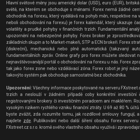
Hlavní světové měny jsou americký dolar (USD), euro (EUR), britská 
světě, na kterém se obchoduje s měnami. Forex nemá žádné centrál
obchodník na forexu, který vydělává na pohyb měn, respektive na v
neboli obchodování na forexu) je forex kalendář, který ukazuje č
volatility a prudké pohyby v finančních trzích. Fundamentální ana
upozornění na nebezpečné pohyby. Forex broker je zprostředkov
základních skupin a to Market-makeři, STP a ECN brokeři. Forex stra
(diskreční), mechanická nebo plně automatická (takzvaný aut
fundamentálních zpráv. Online grafy pro forex můžete sledovat na 
nejnavštěvovanější portál o obchodování na forexu u nás. Forex zprav
tak jako forex zone nebo vzdělávací zóna. Forex robot je jiný náz
takovýto systém pak obchoduje samostatně bez obchodníka.
Upozornění:
Všechny informace poskytované na serveru FXstreet.cz
trzích a neslouží v žádném případě coby konkrétní investiční č
registrovanými brokery či investičním poradcem ani makléřem. Rozd
vysokým rizikem rychlého vzniku finanční ztráty. U 69 až 80 % účtů 
byste zvážit, zda rozumíte tomu, jak rozdílové smlouvy fungují, a
najdete
zde
. Publikování nebo další šíření obsahu forex serveru
FXstreet.cz s.r.o. kromě svého vlastního obsahu využívá i zpravodajs