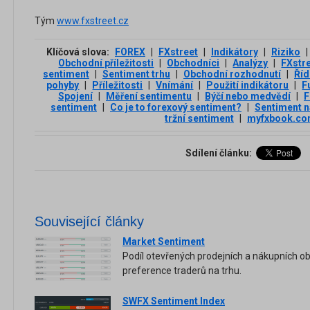
Tým
www.fxstreet.cz
Klíčová slova:
FOREX
|
FXstreet
|
Indikátory
|
Riziko
|
Obchodní příležitosti
|
Obchodníci
|
Analýzy
|
FXstr
sentiment
|
Sentiment trhu
|
Obchodní rozhodnutí
|
Říd
pohyby
|
Příležitosti
|
Vnímání
|
Použití indikátoru
|
F
Spojení
|
Měření sentimentu
|
Býčí nebo medvědí
|
F
sentiment
|
Co je to forexový sentiment?
|
Sentiment n
tržní sentiment
|
myfxbook.c
Sdílení článku:
Související články
Market Sentiment
Podíl otevřených prodejních a nákupních o
preference traderů na trhu.
SWFX Sentiment Index