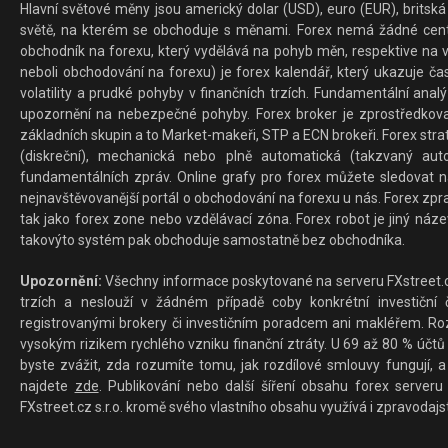
Hlavní světové měny jsou americký dolar (USD), euro (EUR), britská 
světě, na kterém se obchoduje s měnami. Forex nemá žádné centrál
obchodník na forexu, který vydělává na pohyb měn, respektive na v
neboli obchodování na forexu) je forex kalendář, který ukazuje č
volatility a prudké pohyby v finančních trzích. Fundamentální ana
upozornění na nebezpečné pohyby. Forex broker je zprostředkov
základních skupin a to Market-makeři, STP a ECN brokeři. Forex stra
(diskreční), mechanická nebo plně automatická (takzvaný aut
fundamentálních zpráv. Online grafy pro forex můžete sledovat na 
nejnavštěvovanější portál o obchodování na forexu u nás. Forex zprav
tak jako forex zone nebo vzdělávací zóna. Forex robot je jiný náz
takovýto systém pak obchoduje samostatně bez obchodníka.
Upozornění:
Všechny informace poskytované na serveru FXstreet.cz
trzích a neslouží v žádném případě coby konkrétní investiční č
registrovanými brokery či investičním poradcem ani makléřem. Rozd
vysokým rizikem rychlého vzniku finanční ztráty. U 69 až 80 % účtů 
byste zvážit, zda rozumíte tomu, jak rozdílové smlouvy fungují, a
najdete
zde
. Publikování nebo další šíření obsahu forex serveru
FXstreet.cz s.r.o. kromě svého vlastního obsahu využívá i zpravodajs