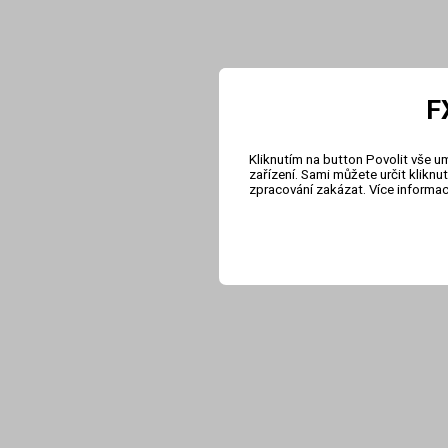
F
Kliknutím na button Povolit vše u
zařízení. Sami můžete určit klikn
zpracování zakázat. Více informa