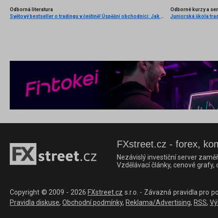
Odborná literatura
Odborné kurzy a se
Světový bestseller o tradingu v češtině! Úspěšní obchodníci: Jak běžní lidé porážejí Wall Street v jeho vlastní hře
Juniorská škola trad
FXstreet.cz - forex, ko
Nezávislý investiční server zaměř
Vzdělávací články, cenové grafy,
Copyright © 2009 - 2026
FXstreet.cz
s.r.o. - Závazná pravidla pro p
Pravidla diskuse
,
Obchodní podmínky
,
Reklama/Advertising
,
RSS
,
Vý