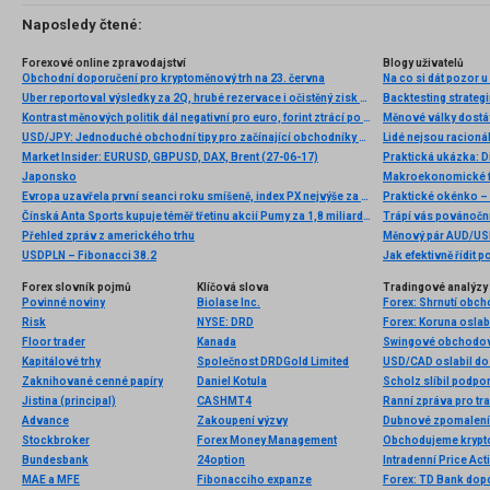
Naposledy čtené:
Forexové online zpravodajství
Blogy uživatelů
Obchodní doporučení pro kryptoměnový trh na 23. června
Na co si dát pozor u 
Uber reportoval výsledky za 2Q, hrubé rezervace i očistěný zisk EBITDA překonaly odhady analytiků
Backtesting strategi
Kontrast měnových politik dál negativní pro euro, forint ztrácí po dalším poklesu cen
Měnové války dostá
USD/JPY: Jednoduché obchodní tipy pro začínající obchodníky na 17. ledna (americká seance)
Market Insider: EURUSD, GBPUSD, DAX, Brent (27-06-17)
Praktická ukázka: D
Japonsko
Makroekonomické fak
Evropa uzavřela první seanci roku smíšeně, index PX nejvýše za poslední měsíc
Čínská Anta Sports kupuje téměř třetinu akcií Pumy za 1,8 miliardy dolarů
Přehled zpráv z amerického trhu
Měnový pár AUD/USD
USDPLN – Fibonacci 38.2
Jak efektivně řídit 
Forex slovník pojmů
Klíčová slova
Tradingové analýzy 
Povinné noviny
Biolase Inc.
Forex: Shrnutí obc
Risk
NYSE: DRD
Forex: Koruna oslabi
Floor trader
Kanada
Swingové obchodov
Kapitálové trhy
Společnost DRDGold Limited
Zaknihované cenné papíry
Daniel Kotula
Jistina (principal)
CASHMT4
Ranní zpráva pro tra
Advance
Zakoupení výzvy
Stockbroker
Forex Money Management
Bundesbank
24option
Intradenní Price Ac
MAE a MFE
Fibonacciho expanze
Forex: TD Bank dop