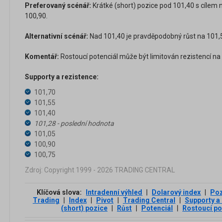
Preferovaný scénář:
Krátké (short) pozice pod 101,40 s cílem 
100,90.
Alternativní scénář:
Nad 101,40 je pravděpodobný růst na 101,5
Komentář:
Rostoucí potenciál může být limitován rezistencí na 
Supporty a rezistence:
101,70
101,55
101,40
101,28 - poslední hodnota
101,05
100,90
100,75
Zdroj: Copyright 1999 - 2026 TRADING CENTRAL
Klíčová slova:
Intradenní výhled
|
Dolarový index
|
Poz
Trading
|
Index
|
Pivot
|
Trading Central
|
Supporty a
(short) pozice
|
Růst
|
Potenciál
|
Rostoucí po