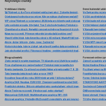
Nejnovější články:
Vzdělávací články
Denní kalendář udál
🚀 FXstreet.cz & eToro přinášejí exkluzivní akci: Získejte 6měsíční členství ve VIP zóně ZDARMA
Ve Švýcarsku rezer
Očekávaná hodnota prop výzvy: Kdy se nákup challenge vyplatí?
V USA spotřebitelsk
VIP zóna FXstreet.cz v červenci 2026 byla pro klienty opět zisková
V USA bude mít slo
Léto v plném proudu, trhy také: Top 3 obchody traderů Fintokei na indexech a zlatě
V USA týdenní statist
Chamtivost a strach: Největší cenové pohyby na finančních trzích (červenec 2026)
V Kanadě Ivey index
Káva na rozcestí. Přinese rekordní úroda další pokles cen?
V USA průměrný hod
Stvořil elitní klub, kde Ameriku obral o 65 miliard. Madoff řídil největší Ponzi dějin
V USA míra nezaměs
Akcie, dolar, bitcoin, zlato, ropa: Začíná to!
V USA NFP report z
Historická data, kde je získat, jak připojit svého data providera do MultiCharts a proč je budeme potřebovat? (4. díl)
V Kanadě míra neza
Jak obchodují profíci: Fibonacci trading - systém úspěšných traderů
V USA zásoby zemní
Blogy uživatelů
Forexové online zp
Zlato vyráží k novým maximům: Tři důvody, proč žlutý kov opět dominuje
Prop challenge pro swing tradery? Fintokei mění pravidla hry
Nízká hladina Rýna 
Krypto šeptanda: Co přinesl poslední týden v kryptosvětě (7. 8. 2026)
Pozitivní vývoj na Wa
Tato legenda čeká krach jako v roce 1987!
Frankfurtská burza 
Dosáhne SpaceX do roku 2030 tržeb ve výši 1 bilionu dolarů?
Analýza DAX, Nasdaq, EUR/USD: Zlepšený sentiment poslal DAX na nová maxima
Praktické okénko: Bitcoin aktuálně jako spekulativní, nikoli investiční aktivum
Akcie Tesly na rozcestí: Výrobce aut, nebo startup?
Měnový pár EUR/AUD: Multitimeframe analýza (W1–H4)
Denní shrnutí: Výpro
Akciová analýza: Výsledky McDonald’s nepotěšily, ale ani neurazily. Jakou vizi společnost prezentovala?
Tři trhy, které sledo