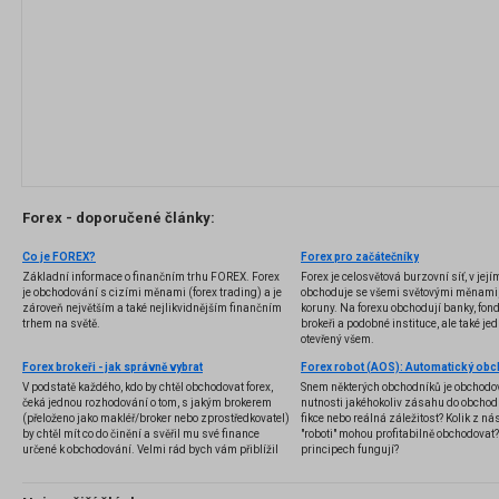
Forex - doporučené články:
Co je FOREX?
Forex pro začátečníky
Základní informace o finančním trhu FOREX. Forex
Forex je celosvětová burzovní síť, v jej
je obchodování s cizími měnami (forex trading) a je
obchoduje se všemi světovými měnami,
zároveň největším a také nejlikvidnějším finančním
koruny. Na forexu obchodují banky, fondy
trhem na světě.
brokeři a podobné instituce, ale také jedn
otevřený všem.
Forex brokeři - jak správně vybrat
V podstatě každého, kdo by chtěl obchodovat forex,
Snem některých obchodníků je obchodo
čeká jednou rozhodování o tom, s jakým brokerem
nutnosti jakéhokoliv zásahu do obchod
(přeloženo jako makléř/broker nebo zprostředkovatel)
fikce nebo reálná záležitost? Kolik z nás
by chtěl mít co do činění a svěřil mu své finance
"roboti" mohou profitabilně obchodovat
určené k obchodování. Velmi rád bych vám přiblížil
principech fungují?
problematiku výběru brokera, rozdíl mezi
jednotlivými typy brokerů a v neposlední řadě uvedu
několik příkladů nejznámějších z nich.