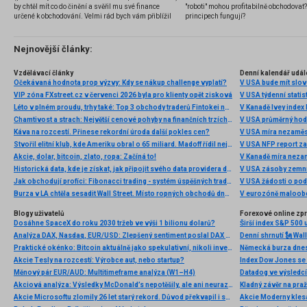
by chtěl mít co do činění a svěřil mu své finance
"roboti" mohou profitabilně obchodovat
určené k obchodování. Velmi rád bych vám přiblížil
principech fungují?
problematiku výběru brokera, rozdíl mezi
jednotlivými typy brokerů a v neposlední řadě uvedu
několik příkladů nejznámějších z nich.
Nejnovější články:
Vzdělávací články
Denní kalendář udál
Očekávaná hodnota prop výzvy: Kdy se nákup challenge vyplatí?
V USA bude mít slo
VIP zóna FXstreet.cz v červenci 2026 byla pro klienty opět zisková
V USA týdenní statist
Léto v plném proudu, trhy také: Top 3 obchody traderů Fintokei na indexech a zlatě
V Kanadě Ivey index
Chamtivost a strach: Největší cenové pohyby na finančních trzích (červenec 2026)
V USA průměrný hod
Káva na rozcestí. Přinese rekordní úroda další pokles cen?
V USA míra nezaměs
Stvořil elitní klub, kde Ameriku obral o 65 miliard. Madoff řídil největší Ponzi dějin
V USA NFP report z
Akcie, dolar, bitcoin, zlato, ropa: Začíná to!
V Kanadě míra neza
Historická data, kde je získat, jak připojit svého data providera do MultiCharts a proč je budeme potřebovat? (4. díl)
V USA zásoby zemní
Jak obchodují profíci: Fibonacci trading - systém úspěšných traderů
V USA žádosti o po
Burza v LA chtěla sesadit Wall Street. Místo ropných obchodů dnes místem duní basy
V eurozóně maloobc
Blogy uživatelů
Forexové online zp
Dosáhne SpaceX do roku 2030 tržeb ve výši 1 bilionu dolarů?
Širší index S&P 500 
Analýza DAX, Nasdaq, EUR/USD: Zlepšený sentiment poslal DAX na nová maxima
Praktické okénko: Bitcoin aktuálně jako spekulativní, nikoli investiční aktivum
Akcie Tesly na rozcestí: Výrobce aut, nebo startup?
Index Dow Jones se 
Měnový pár EUR/AUD: Multitimeframe analýza (W1–H4)
Akciová analýza: Výsledky McDonald’s nepotěšily, ale ani neurazily. Jakou vizi společnost prezentovala?
Kladný závěr na pra
Akcie Microsoftu zlomily 26 let starý rekord. Důvod překvapil i samotné investory