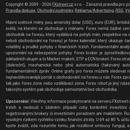
Copyright © 2009 - 2026
FXstreet.cz
s.r.o. - Závazná pravidla pro p
Pravidla diskuse
,
Obchodní podmínky
,
Reklama/Advertising
,
RSS
,
Vý
Hlavní světové měny jsou americký dolar (USD), euro (EUR), britská 
světě, na kterém se obchoduje s měnami. Forex nemá žádné centrál
obchodník na forexu, který vydělává na pohyb měn, respektive na v
neboli obchodování na forexu) je forex kalendář, který ukazuje č
volatility a prudké pohyby v finančních trzích. Fundamentální ana
upozornění na nebezpečné pohyby. Forex broker je zprostředkov
základních skupin a to Market-makeři, STP a ECN brokeři. Forex stra
(diskreční), mechanická nebo plně automatická (takzvaný aut
fundamentálních zpráv. Online grafy pro forex můžete sledovat na 
nejnavštěvovanější portál o obchodování na forexu u nás. Forex zprav
tak jako forex zone nebo vzdělávací zóna. Forex robot je jiný náz
takovýto systém pak obchoduje samostatně bez obchodníka.
Upozornění:
Všechny informace poskytované na serveru FXstreet.cz
trzích a neslouží v žádném případě coby konkrétní investiční č
registrovanými brokery či investičním poradcem ani makléřem. Rozd
vysokým rizikem rychlého vzniku finanční ztráty. U 69 až 80 % účtů 
byste zvážit, zda rozumíte tomu, jak rozdílové smlouvy fungují, a