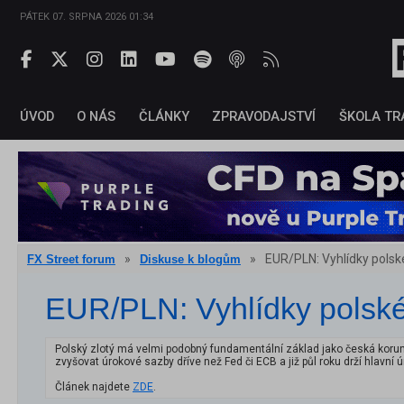
PÁTEK 07. SRPNA 2026 01:34
ÚVOD
O NÁS
ČLÁNKY
ZPRAVODAJSTVÍ
ŠKOLA TR
»
»
EUR/PLN: Vyhlídky polsk
FX Street forum
Diskuse k blogům
EUR/PLN: Vyhlídky polské
Polský zlotý má velmi podobný fundamentální základ jako česká koruna.
zvyšovat úrokové sazby dříve než Fed či ECB a již půl roku drží hlavní
Článek najdete
ZDE
.