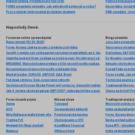
RebelsFunding: Príležitosť pre Vás je tu!
FOMO a kvartální výsledky: Jak vyhodnotit potenciál a riziko?
Proč v období ztrát nesahat do funkční strategie
ČNB zasedání - ko
Naposledy čtené:
Forexové online zpravodajství
Blogy uživatelů
Ranní shrnutí (03.05.2023)
Forex: Koruna zpět na úrovni z předchozích týdnů
Stoicismus v trading
Spotify s vyšším než očekávaným nárůstem předplatitelů ve 4. čtvrtletí
Graf indexu S&P 500 
Stabilita českých firem zůstává na nízké úrovni. Rozdíly mezi odvětvími se zvětšují
Do Nového i nového
BREAKING: Maloobchodné predaje v USA skončili podľa očakávaní, EURUSD bez výraznejšej zmeny
Nezaměstnanost eurozóny podle očekávání trhů
Dopad Fedu na brits
Market Insider: EURUSD, GBPUSD, DAX, Brent
Fed dává zelenou: Dow Jones láme rekordy
Technická analýza
Společnost Doosan Škoda Power míří na burzu. Generální ředitel slibuje zajímavou nabídku
Tradingové tipy pro
Jak 4. června obchodovat pár GBP/USD? Jednoduché tipy a analýza obchodů pro začátečníky
Chaos na trzích! Pro
Forex slovník pojmů
Klíčová slova
Tradingové analýzy 
Swing
Tunisané
AOS
Zpravodajské události
Index spekulativníh
Míra fluktuace grafu kolem střední hodnoty
Psychologická bariéra
Forex: Koruna dnes
Trailing P/E
Obchodování s CFD
Řecku prý teď nedos
Medvědí trh (Bear market)
AssetMark Financial
Ropa WTI - Intraden
Balance
Offshore fond
Index spekulativníh