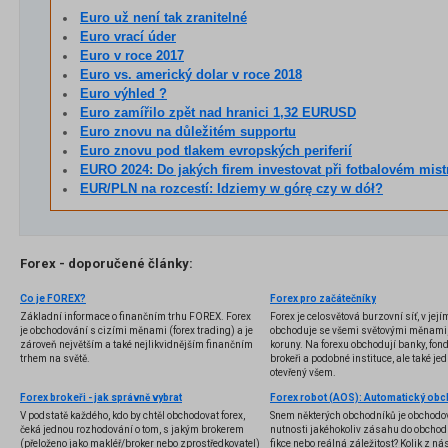
Euro už není tak zranitelné
Euro vrací úder
Euro v roce 2017
Euro vs. americký dolar v roce 2018
Euro výhled ?
Euro zamířilo zpět nad hranici 1,32 EURUSD
Euro znovu na důležitém supportu
Euro znovu pod tlakem evropských periferií
EURO 2024: Do jakých firem investovat při fotbalovém mistrovs
EUR/PLN na rozcestí: Idziemy w górę czy w dół?
Forex - doporučené články:
Co je FOREX?
Forex pro začátečníky
Základní informace o finančním trhu FOREX. Forex
Forex je celosvětová burzovní síť, v jej
je obchodování s cizími měnami (forex trading) a je
obchoduje se všemi světovými měnami,
zároveň největším a také nejlikvidnějším finančním
koruny. Na forexu obchodují banky, fondy
trhem na světě.
brokeři a podobné instituce, ale také jedn
otevřený všem.
Forex brokeři - jak správně vybrat
V podstatě každého, kdo by chtěl obchodovat forex,
Snem některých obchodníků je obchodo
čeká jednou rozhodování o tom, s jakým brokerem
nutnosti jakéhokoliv zásahu do obchod
(přeloženo jako makléř/broker nebo zprostředkovatel)
fikce nebo reálná záležitost? Kolik z nás