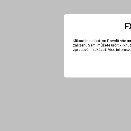
F
Kliknutím na button Povolit vše u
zařízení. Sami můžete určit klikn
zpracování zakázat. Více informa