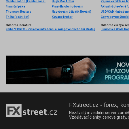
Capitalization (kapitalizace)
Hugh MacArthur
Zajímavá fakta na tr
Finanční páka
Pravidla obchodování
Aktuálně otevřené f
Thomson Reuters
Navyšování účtu (škálování)
USD/CAD - Intradenn
Théta (opční list)
Kawase broker
Ceny ropy po útocích
Odborná literatura
Odborné kurzy a se
Kniha "FOREX – Ziskové intradenní a swingové obchodní strategie" od Kathy Lien vychází v češtině!
Juniorská škola trad
FXstreet.cz - forex, ko
Nezávislý investiční server zaměř
Vzdělávací články, cenové grafy,