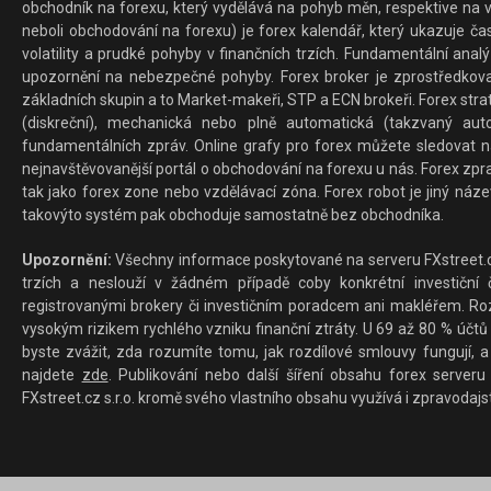
obchodník na forexu, který vydělává na pohyb měn, respektive na v
neboli obchodování na forexu) je forex kalendář, který ukazuje č
volatility a prudké pohyby v finančních trzích. Fundamentální ana
upozornění na nebezpečné pohyby. Forex broker je zprostředkov
základních skupin a to Market-makeři, STP a ECN brokeři. Forex stra
(diskreční), mechanická nebo plně automatická (takzvaný aut
fundamentálních zpráv. Online grafy pro forex můžete sledovat na 
nejnavštěvovanější portál o obchodování na forexu u nás. Forex zprav
tak jako forex zone nebo vzdělávací zóna. Forex robot je jiný náz
takovýto systém pak obchoduje samostatně bez obchodníka.
Upozornění:
Všechny informace poskytované na serveru FXstreet.cz
trzích a neslouží v žádném případě coby konkrétní investiční č
registrovanými brokery či investičním poradcem ani makléřem. Rozd
vysokým rizikem rychlého vzniku finanční ztráty. U 69 až 80 % účtů 
byste zvážit, zda rozumíte tomu, jak rozdílové smlouvy fungují, a
najdete
zde
. Publikování nebo další šíření obsahu forex serveru
FXstreet.cz s.r.o. kromě svého vlastního obsahu využívá i zpravodajs