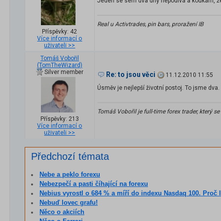
Jeden se sem dva dny nepodivá a koukám, ž
Real u Activtrades, pin bars, proražení IB
Příspěvky: 42
Více informací o
uživateli >>
Tomáš Vobořil
(TomTheWizard)
Silver member
Re: to jsou věci
11.12.2010 11:55
Úsměv je nejlepší životní postoj. To jsme dva.
Tomáš Vobořil je full-time forex trader, který s
Příspěvky: 213
Více informací o
uživateli >>
Předchozí témata
Nebe a peklo forexu
Nebezpečí a pasti číhající na forexu
Nebius vyrostl o 684 % a míří do indexu Nasdaq 100. Proč láká dav
Nebuď lovec grafu!
Něco o akciích