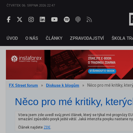
ČTVRTEK 06. SRPNA 2026 22:47
ÚVOD
O NÁS
ČLÁNKY
ZPRAVODAJSTVÍ
ŠKOLA TR
»
»
Něco pro mé kritiky, kter
FX Street forum
Diskuse k blogům
Něco pro mé kritiky, kterýc
Včera jsem zde uvedl svůj první článek, který se týkal mé prognózy 
smazání způsobilo povyk ještě větší. Jaká intenzita povyku nastane ny
Článek najdete
ZDE
.