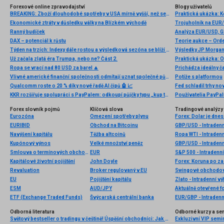
Forexové online zpravodajství
Blogy uživatelů
BREAKING: Zboží dlouhodobé spotřeby v USA mírně vyšší, než se očekávalo 📌
Praktická ukázka: 
Ekonomické ztráty v důsledku války na Blízkém východě
Trojuholník na EUR/
Ranný budíček
DAX – potenciál k růstu
Teorie aukce – Ord
Týden na trzích: Indexy dále rostou a výsledková sezóna se blíží do svého závěru 📈📊
Výsledky JP Morgan 
Už začala zlatá éra Trumpa, nebo ne? Část 2.
Praktická ukázka: O 
Ropa se vrací nad 80 USD za barel 🔼
Prichádza ideálny č
Vlivné americké finanční společnosti odmítají uznat společné půjčování EU jako srovnatelné s půjčováním na národní úrovni. Tím podrývají evropskou integraci a přispívají k ohrožení eura
Potíže s platformou
Qualcomm roste o 20 % díky nové řadě AI čipů 🤖 📈
Fed schladil trhy n
KKR rozšiřuje spolupráci s PayPalem: odkoupí půjčky typu „kup teď, zaplať později“ až za 65 miliard eur
Používatelia PayPal
Forex slovník pojmů
Klíčová slova
Tradingové analýzy 
Eurozóna
Omezení spotřeby plynu
Forex: Dolar je dnes
EURIBID
Obchod na Bitcoinu
GBP/USD - Intradenn
Navýšení kapitálu
Těžba altcoinů
Ropa WTI - Intraden
Kupónový výnos
Velké množství peněz
GBP/USD - Intradenn
Smlouva o termínových obchodech
EUR
S&P 500 - Intradenní
Kapitálové životní pojištění
John Doyle
Revaluation
Broker regulovaný v EU
Swingové obchodová
EU
Pojištění kapitálu
Zlato - Intradenní v
ESM
AUD/JPY
Aktuálně otevřené f
ETF (Exchange Traded Funds)
Švýcarská centrální banka
EUR/GBP - Intradenn
Odborná literatura
Odborné kurzy a se
Světový bestseller o tradingu v češtině! Úspěšní obchodníci: Jak běžní lidé porážejí Wall Street v jeho vlastní hře
Exkluzivní VIP semi