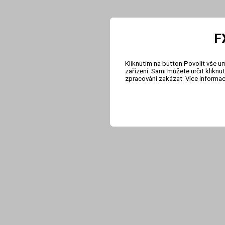
F
Kliknutím na button Povolit vše u
zařízení. Sami můžete určit klikn
zpracování zakázat. Více informa