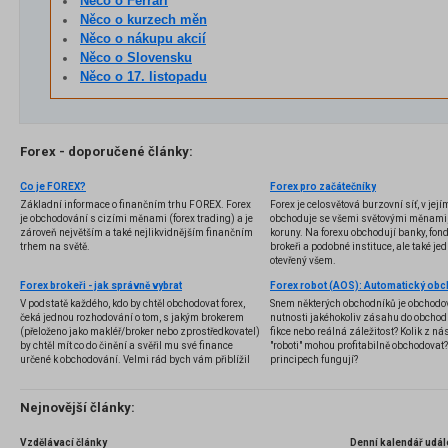
Něco o Ferrari
Něco o kurzech měn
Něco o nákupu akcií
Něco o Slovensku
Něco o 17. listopadu
Forex - doporučené články:
Co je FOREX?
Forex pro začátečníky
Základní informace o finančním trhu FOREX. Forex
Forex je celosvětová burzovní síť, v jej
je obchodování s cizími měnami (forex trading) a je
obchoduje se všemi světovými měnami,
zároveň největším a také nejlikvidnějším finančním
koruny. Na forexu obchodují banky, fondy
trhem na světě.
brokeři a podobné instituce, ale také jedn
otevřený všem.
Forex brokeři - jak správně vybrat
V podstatě každého, kdo by chtěl obchodovat forex,
Snem některých obchodníků je obchodo
čeká jednou rozhodování o tom, s jakým brokerem
nutnosti jakéhokoliv zásahu do obchod
(přeloženo jako makléř/broker nebo zprostředkovatel)
fikce nebo reálná záležitost? Kolik z nás
by chtěl mít co do činění a svěřil mu své finance
"roboti" mohou profitabilně obchodovat
určené k obchodování. Velmi rád bych vám přiblížil
principech fungují?
problematiku výběru brokera, rozdíl mezi
jednotlivými typy brokerů a v neposlední řadě uvedu
několik příkladů nejznámějších z nich.
Nejnovější články:
Vzdělávací články
Denní kalendář udál