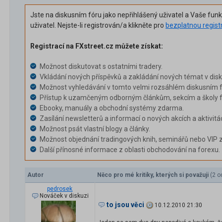
Jste na diskusním fóru jako nepřihlášený uživatel a Vaše fun
uživatel. Nejste-li registrován/a klikněte pro
bezplatnou regist
Registrací na FXstreet.cz můžete získat:
Možnost diskutovat s ostatními tradery.
Vkládání nových příspěvků a zakládání nových témat v dis
Možnost vyhledávání v tomto velmi rozsáhlém diskusním f
Přístup k uzamčeným odborným článkům, sekcím a školy f
Ebooky, manuály a obchodní systémy zdarma.
Zasílání newsletterů a informací o nových akcích a aktivitá
Možnost psát vlastní blogy a články.
Možnost objednání tradingových knih, seminářů nebo VIP 
Další přínosné informace z oblasti obchodování na forexu.
Autor
Něco pro mé kritiky, kterých si považuji
(2 o
pedrosek
Nováček v diskuzi
to jsou věci
10.12.2010 21:30