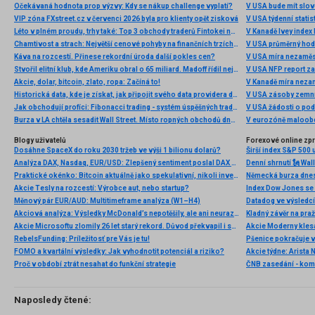
Očekávaná hodnota prop výzvy: Kdy se nákup challenge vyplatí?
V USA bude mít slo
VIP zóna FXstreet.cz v červenci 2026 byla pro klienty opět zisková
V USA týdenní statist
Léto v plném proudu, trhy také: Top 3 obchody traderů Fintokei na indexech a zlatě
V Kanadě Ivey index
Chamtivost a strach: Největší cenové pohyby na finančních trzích (červenec 2026)
V USA průměrný hod
Káva na rozcestí. Přinese rekordní úroda další pokles cen?
V USA míra nezaměs
Stvořil elitní klub, kde Ameriku obral o 65 miliard. Madoff řídil největší Ponzi dějin
V USA NFP report z
Akcie, dolar, bitcoin, zlato, ropa: Začíná to!
V Kanadě míra neza
Historická data, kde je získat, jak připojit svého data providera do MultiCharts a proč je budeme potřebovat? (4. díl)
V USA zásoby zemní
Jak obchodují profíci: Fibonacci trading - systém úspěšných traderů
V USA žádosti o po
Burza v LA chtěla sesadit Wall Street. Místo ropných obchodů dnes místem duní basy
V eurozóně maloobc
Blogy uživatelů
Forexové online zp
Dosáhne SpaceX do roku 2030 tržeb ve výši 1 bilionu dolarů?
Širší index S&P 500 
Analýza DAX, Nasdaq, EUR/USD: Zlepšený sentiment poslal DAX na nová maxima
Praktické okénko: Bitcoin aktuálně jako spekulativní, nikoli investiční aktivum
Akcie Tesly na rozcestí: Výrobce aut, nebo startup?
Index Dow Jones se 
Měnový pár EUR/AUD: Multitimeframe analýza (W1–H4)
Akciová analýza: Výsledky McDonald’s nepotěšily, ale ani neurazily. Jakou vizi společnost prezentovala?
Kladný závěr na pra
Akcie Microsoftu zlomily 26 let starý rekord. Důvod překvapil i samotné investory
RebelsFunding: Príležitosť pre Vás je tu!
FOMO a kvartální výsledky: Jak vyhodnotit potenciál a riziko?
Proč v období ztrát nesahat do funkční strategie
ČNB zasedání - ko
Naposledy čtené: