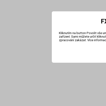
F
Kliknutím na button Povolit vše u
zařízení. Sami můžete určit klikn
zpracování zakázat. Více informa