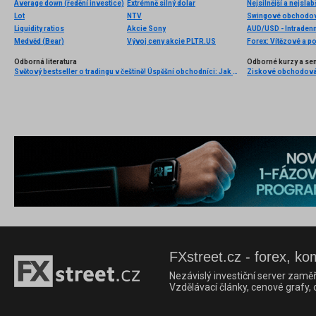
Average down (ředění investice)
Extrémně silný dolar
Nejsilnější a nejsla
Lot
NTV
Swingové obchodová
Liquidity ratios
Akcie Sony
AUD/USD - Intradenn
Medvěd (Bear)
Vývoj ceny akcie PLTR.US
Forex: Vítězové a p
Odborná literatura
Odborné kurzy a se
Světový bestseller o tradingu v češtině! Úspěšní obchodníci: Jak běžní lidé porážejí Wall Street v jeho vlastní hře
FXstreet.cz - forex, ko
Nezávislý investiční server zaměř
Vzdělávací články, cenové grafy,