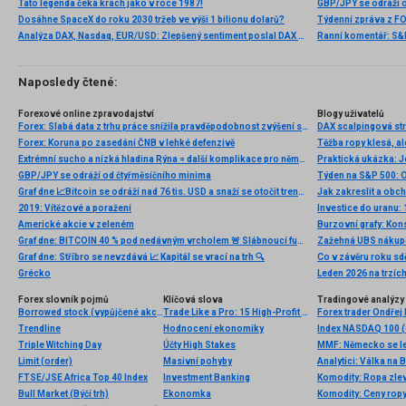
Tato legenda čeká krach jako v roce 1987!
GBP/JPY se odráží 
Dosáhne SpaceX do roku 2030 tržeb ve výši 1 bilionu dolarů?
Analýza DAX, Nasdaq, EUR/USD: Zlepšený sentiment poslal DAX na nová maxima
Naposledy čtené:
Forexové online zpravodajství
Blogy uživatelů
Forex: Slabá data z trhu práce snížila pravděpodobnost zvýšení sazeb Fedu pod 50 %
DAX scalpingová stra
Forex: Koruna po zasedání ČNB v lehké defenzivě
Těžba ropy klesá, ale
Extrémní sucho a nízká hladina Rýna = další komplikace pro německý průmysl
Praktická ukázka: Je
GBP/JPY se odráží od čtyřměsíčního minima
Graf dne 📈Bitcoin se odráží nad 76 tis. USD a snaží se otočit trend (21.04.2026)
Jak zakreslit a obc
2019: Vítězové a poražení
Investice do uranu: 1
Americké akcie v zeleném
Burzovní grafy: Ko
Graf dne: BITCOIN 40 % pod nedávným vrcholem 🚨 Slábnoucí fundamenty zvyšují riziko prodejní spirály 📉
Zažehná UBS nákupe
Graf dne: Stříbro se nevzdává 📈 Kapitál se vrací na trh 🔍
Grécko
Forex slovník pojmů
Klíčová slova
Tradingové analýzy 
Borrowed stock (vypůjčené akcie)
Trade Like a Pro: 15 High-Profit Trading Strategies
Forex trader Ondřej
Trendline
Hodnocení ekonomiky
Index NASDAQ 100 (C
Triple Witching Day
Účty High Stakes
Limit (order)
Masivní pohyby
Analytici: Válka na
FTSE/JSE Africa Top 40 Index
Investment Banking
Bull Market (Býčí trh)
Ekonomka