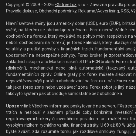
Copyright © 2009 - 2026
FXstreet.cz
s.r.o. - Závazná pravidla pro p
Pravidla diskuse
,
Obchodní podmínky
,
Reklama/Advertising
,
RSS
,
Vý
Hlavní světové měny jsou americký dolar (USD), euro (EUR), britská 
světě, na kterém se obchoduje s měnami. Forex nemá žádné centrál
obchodník na forexu, který vydělává na pohyb měn, respektive na v
neboli obchodování na forexu) je forex kalendář, který ukazuje č
volatility a prudké pohyby v finančních trzích. Fundamentální ana
upozornění na nebezpečné pohyby. Forex broker je zprostředkov
základních skupin a to Market-makeři, STP a ECN brokeři. Forex stra
(diskreční), mechanická nebo plně automatická (takzvaný aut
fundamentálních zpráv. Online grafy pro forex můžete sledovat na 
nejnavštěvovanější portál o obchodování na forexu u nás. Forex zprav
tak jako forex zone nebo vzdělávací zóna. Forex robot je jiný náz
takovýto systém pak obchoduje samostatně bez obchodníka.
Upozornění:
Všechny informace poskytované na serveru FXstreet.cz
trzích a neslouží v žádném případě coby konkrétní investiční č
registrovanými brokery či investičním poradcem ani makléřem. Rozd
vysokým rizikem rychlého vzniku finanční ztráty. U 69 až 80 % účtů 
byste zvážit, zda rozumíte tomu, jak rozdílové smlouvy fungují, a