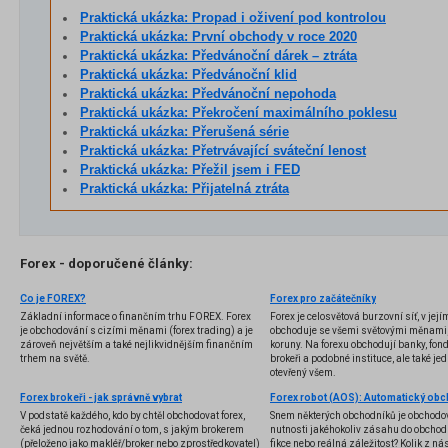
Praktická ukázka: Propad i oživení pod kontrolou
Praktická ukázka: První obchody v roce 2020
Praktická ukázka: Předvánoční dárek – ztráta
Praktická ukázka: Předvánoční klid
Praktická ukázka: Předvánoční nepohoda
Praktická ukázka: Překročení maximálního poklesu
Praktická ukázka: Přerušená série
Praktická ukázka: Přetrvávající sváteční lenost
Praktická ukázka: Přežil jsem i FED
Praktická ukázka: Přijatelná ztráta
Forex - doporučené články:
Co je FOREX?
Forex pro začátečníky
Základní informace o finančním trhu FOREX. Forex
Forex je celosvětová burzovní síť, v jej
je obchodování s cizími měnami (forex trading) a je
obchoduje se všemi světovými měnami,
zároveň největším a také nejlikvidnějším finančním
koruny. Na forexu obchodují banky, fondy
trhem na světě.
brokeři a podobné instituce, ale také jedn
otevřený všem.
Forex brokeři - jak správně vybrat
V podstatě každého, kdo by chtěl obchodovat forex,
Snem některých obchodníků je obchodo
čeká jednou rozhodování o tom, s jakým brokerem
nutnosti jakéhokoliv zásahu do obchod
(přeloženo jako makléř/broker nebo zprostředkovatel)
fikce nebo reálná záležitost? Kolik z nás