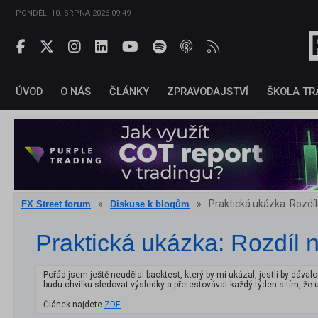
PONDĚLÍ 10. SRPNA 2026 09:49
ÚVOD
O NÁS
ČLÁNKY
ZPRAVODAJSTVÍ
ŠKOLA TR
»
»
Praktická ukázka: Rozdíl
FX Street forum
Diskuse k blogům
Praktická ukázka: Rozdíl n
Pořád jsem ještě neudělal backtest, který by mi ukázal, jestli by dáv
budu chvilku sledovat výsledky a přetestovávat každý týden s tím, že 
Článek najdete
ZDE
.