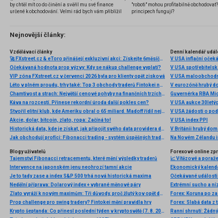
by chtěl mít co do činění a svěřil mu své finance
"roboti" mohou profitabilně obchodovat
určené k obchodování. Velmi rád bych vám přiblížil
principech fungují?
problematiku výběru brokera, rozdíl mezi
jednotlivými typy brokerů a v neposlední řadě uvedu
několik příkladů nejznámějších z nich.
Nejnovější články:
Vzdělávací články
Denní kalendář udál
🚀 FXstreet.cz & eToro přinášejí exkluzivní akci: Získejte 6měsíční členství ve VIP zóně ZDARMA
V USA inflační očeká
Očekávaná hodnota prop výzvy: Kdy se nákup challenge vyplatí?
V USA spotřebitelsk
VIP zóna FXstreet.cz v červenci 2026 byla pro klienty opět zisková
V USA maloobchodní
Léto v plném proudu, trhy také: Top 3 obchody traderů Fintokei na indexech a zlatě
V eurozóně hrubý d
Chamtivost a strach: Největší cenové pohyby na finančních trzích (červenec 2026)
Guvernérka RBA Mic
Káva na rozcestí. Přinese rekordní úroda další pokles cen?
V USA aukce 30letý
Stvořil elitní klub, kde Ameriku obral o 65 miliard. Madoff řídil největší Ponzi dějin
V USA žádosti o po
Akcie, dolar, bitcoin, zlato, ropa: Začíná to!
V USA index PPI
Historická data, kde je získat, jak připojit svého data providera do MultiCharts a proč je budeme potřebovat? (4. díl)
V Británii hrubý do
Jak obchodují profíci: Fibonacci trading - systém úspěšných traderů
Na Novém Zélandu i
Blogy uživatelů
Forexové online zp
Tajemství Fibonacci retracementu, které mění výsledky traderů
📈 Vítězové a poraže
Intervence na japonském jenu neohrozí tamní akcie
Je to tady zase a index S&P 500 trhá nová historická maxima
Nedělní příprava: Dolarový index + vybrané měnové páry
Zlato vyráží k novým maximům: Tři důvody, proč žlutý kov opět dominuje
Forex: Koruna po za
Prop challenge pro swing tradery? Fintokei mění pravidla hry
Krypto šeptanda: Co přinesl poslední týden v kryptosvětě (7. 8. 2026)