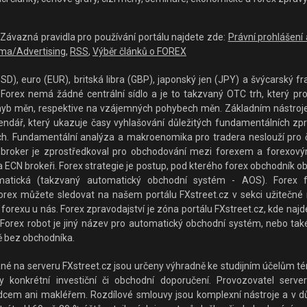
 - Závazná pravidla pro používání portálu najdete zde:
Právní prohlášení
ma/Advertising
,
RSS
,
Výběr článků o FOREX
D), euro (EUR), britská libra (GBP), japonský jen (JPY) a švýcarský fra
orex nemá žádné centrální sídlo a je to takzvaný OTC trh, který prop
hyb měn, respektive na vzájemných pohybech měn. Základním nástrojem p
lendář, který ukazuje časy vyhlašování důležitých fundamentálních z
rzích. Fundamentální analýza a makroenomika pro tradera neslouží pro 
broker je zprostředkoval pro obchodování mezi forexem a forexovým
 ECN brokeři. Forex strategie je postup, pod kterého forex obchodník o
matická (takzvaný automatický obchodní systém - AOS). Forex f
rex můžete sledovat na našem portálu FXstreet.cz v sekci užitečné ná
forexu u nás. Forex zpravodajství je zóna portálu FXstreet.cz, kde najde
Forex robot je jiný název pro automatický obchodní systém, nebo také
 bez obchodníka.
 na serveru FXstreet.cz jsou určeny výhradně ke studijním účelům tém
konkrétní investiční či obchodní doporučení. Provozovatel serveru
adcem ani makléřem. Rozdílové smlouvy jsou komplexní nástroje a v důs