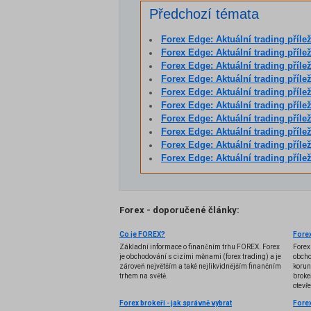
Předchozí témata
Forex Edge: Aktuální trading příle
Forex Edge: Aktuální trading příle
Forex Edge: Aktuální trading příl
Forex Edge: Aktuální trading příl
Forex Edge: Aktuální trading příl
Forex Edge: Aktuální trading příl
Forex Edge: Aktuální trading příl
Forex Edge: Aktuální trading příle
Forex Edge: Aktuální trading příležitos
Forex Edge: Aktuální trading příležitos
Forex - doporučené články:
Co je FOREX?
Forex
Základní informace o finančním trhu FOREX. Forex
Forex
je obchodování s cizími měnami (forex trading) a je
obcho
zároveň největším a také nejlikvidnějším finančním
korun
trhem na světě.
brokeř
otevř
Forex brokeři - jak správně vybrat