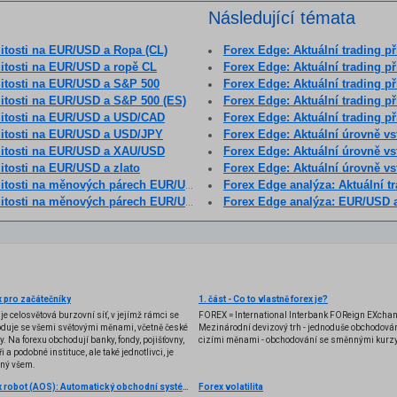
Následující témata
žitosti na EUR/USD a Ropa (CL)
Forex Edge: Aktuální trading přílež
žitosti na EUR/USD a ropě CL
Forex Edge: Aktuální trading přílež
ežitosti na EUR/USD a S&P 500
Forex Edge: Aktuální trading pří
ežitosti na EUR/USD a S&P 500 (ES)
Forex Edge: Aktuální trading př
ežitosti na EUR/USD a USD/CAD
Forex Edge: Aktuální trading př
ežitosti na EUR/USD a USD/JPY
Forex Edge: Aktuální úrovně v
ežitosti na EUR/USD a XAU/USD
Forex Edge: Aktuální úrovně v
žitosti na EUR/USD a zlato
Forex Edge: Aktuální úrovně vs
ti na měnových párech EUR/USD a AUD/USD
Forex Edge analýza: Aktuální tra
ti na měnových párech EUR/USD a EUR/AUD
Forex Edge analýza: EUR/USD 
 pro začátečníky
1. část - Co to vlastně forex je?
 je celosvětová burzovní síť, v jejímž rámci se
FOREX = International Interbank FOReign EXcha
duje se všemi světovými měnami, včetně české
Mezinárodní devizový trh - jednoduše obchodován
y. Na forexu obchodují banky, fondy, pojišťovny,
cizími měnami - obchodování se směnnými kurzy
i a podobné instituce, ale také jednotlivci, je
ený všem.
Forex robot (AOS): Automatický obchodní systém
Forex volatilita