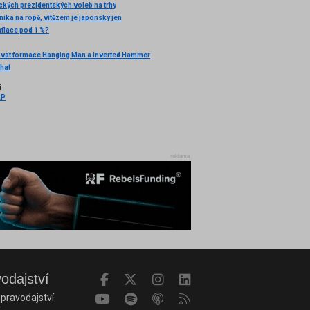
kých prezidentských voleb na trhy
ika na ropě, vítězem je japonský jen
inflace pod 1 %?
vat formace Hanging Man a Inverted Hammer
Chat
i
AP
reklama
vodajství
pravodajství.
.