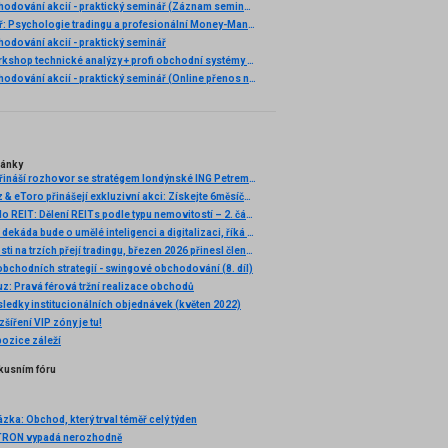
Ziskové obchodování akcií - praktický seminář (Záznam semináře)
Nový seminář: Psychologie tradingu a profesionální Money-Management
odování akcií - praktický seminář
Praktický workshop technické analýzy + profi obchodní systémy (Záznam semináře)
Ziskové obchodování akcií - praktický seminář (Online přenos nebo osobní účast)
lánky
FXstreet.cz přináší rozhovor se stratégem londýnské ING Petrem Krpatou
🚀 FXstreet.cz & eToro přinášejí exkluzivní akci: Získejte 6měsíční členství ve VIP zóně ZDARMA
Investování do REIT: Dělení REITs podle typu nemovitostí – 2. část (4. díl)
Nadcházející dekáda bude o umělé inteligenci a digitalizaci, říká leader Saxo Bank v České republice
Divoké události na trzích přejí tradingu, březen 2026 přinesl členům VIP zóny FXstreet.cz vysoké zisky
obchodních strategií - swingové obchodování (8. díl)
uz: Pravá férová tržní realizace obchodů
ledky institucionálních objednávek (květen 2022)
šíření VIP zóny je tu!
pozice záleží
kusním fóru
zka: Obchod, který trval téměř celý týden
TRON vypadá nerozhodně