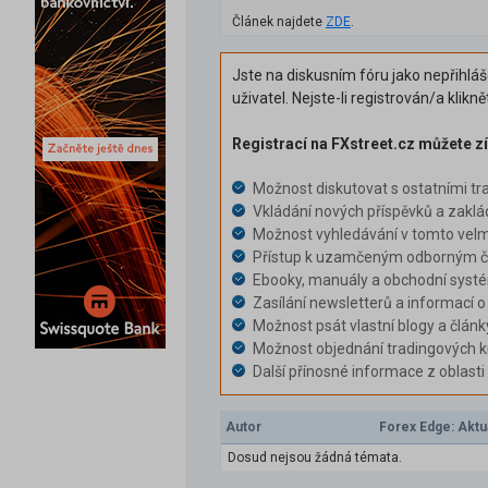
Článek najdete
ZDE
.
Jste na diskusním fóru jako nepřihlá
uživatel. Nejste-li registrován/a klikn
Registrací na FXstreet.cz můžete zí
Možnost diskutovat s ostatními tr
Vkládání nových příspěvků a zaklá
Možnost vyhledávání v tomto velm
Přístup k uzamčeným odborným čl
Ebooky, manuály a obchodní syst
Zasílání newsletterů a informací o
Možnost psát vlastní blogy a článk
Možnost objednání tradingových k
Další přínosné informace z oblast
Autor
Forex Edge: Aktu
Dosud nejsou žádná témata.