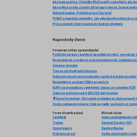
RebelsFunding: Príležitosť pre Vás je tu!
FOMO a kvartální výsledky: Jak vyhodnotit potenciál a ri
Proč v období ztrát nesahat do funkční strategie
Naposledy čtené:
Forexové online zpravodajství
Nové žádosti o podporu v nezaměstnanosti zůstávají ní
Večerné zhrnutie
Tipy na obchodování bitcoinu
Komentáře k sazbám ČNB a prognóze
EURO se propadá po zveřejnění zápisu ze zasedání ECB
Zlato po průlomu nad 4 200 USD dál posiluje
Forex slovník pojmů
Klíčová slova
Certifikát
Index spotřebitelské ná
Tranše
General Electric (GE)
Cenné papíry
Bankrot Řecka
Práh knock out
Volba obchodního inst