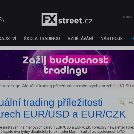
DAJSTVÍ
ŠKOLA TRADINGU
VZDĚLÁVÁNÍ
NÁSTROJE
F
Forex Edge: Aktuální trading příležitosti na měnových párech EUR/USD
lní trading příležitosti
árech EUR/USD a EUR/CZK
vé nastavení na měnových párech EUR/USD a EUR/CZK. Forexový newsletter Forex 
lně každé dva týdny dlouholetý forex trader Martin Bartoš ze společnosti LYNX.