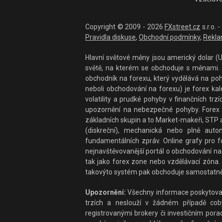
Copyright © 2009 - 2026
FXstreet.cz
s.r.o.
Pravidla diskuse
,
Obchodní podmínky
,
Rekla
Hlavní světové měny jsou americký dolar (US
světě, na kterém se obchoduje s měnami. F
obchodník na forexu, který vydělává na po
neboli obchodování na forexu) je forex ka
volatility a prudké pohyby v finančních t
upozornění na nebezpečné pohyby. Forex 
základních skupin a to Market-makeři, STP a
(diskreční), mechanická nebo plně auto
fundamentálních zpráv. Online grafy pro fo
nejnavštěvovanější portál o obchodování na 
tak jako forex zone nebo vzdělávací zóna. 
takovýto systém pak obchoduje samostatně
Upozornění:
Všechny informace poskytované
trzích a neslouží v žádném případě coby 
registrovanými brokery či investičním por