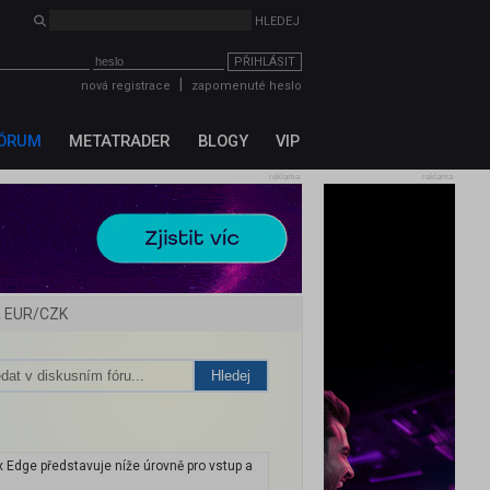
PŘIHLÁSIT
|
nová registrace
zapomenuté heslo
ÓRUM
METATRADER
BLOGY
VIP
reklama
reklama
 a EUR/CZK
Hledej
Edge představuje níže úrovně pro vstup a