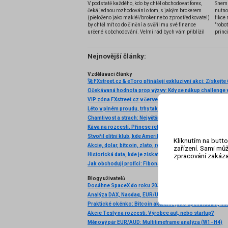
V podstatě každého, kdo by chtěl obchodovat forex,
Snem 
čeká jednou rozhodování o tom, s jakým brokerem
nutno
(přeloženo jako makléř/broker nebo zprostředkovatel)
fikce 
by chtěl mít co do činění a svěřil mu své finance
"robo
určené k obchodování. Velmi rád bych vám přiblížil
princ
problematiku výběru brokera, rozdíl mezi
jednotlivými typy brokerů a v neposlední řadě uvedu
několik příkladů nejznámějších z nich.
Nejnovější články:
Vzdělávací články
Očekávaná hodnota prop výzvy: Kdy se nákup challenge v
VIP zóna FXstreet.cz v červenci 2026 byla pro klienty opě
Káva na rozcestí. Přinese rekordní úroda další pokles c
Kliknutím na butto
Akcie, dolar, bitcoin, zlato, ropa: Začíná to!
zařízení. Sami můž
zpracování zakáza
Blogy uživatelů
Dosáhne SpaceX do roku 2030 tržeb ve výši 1 bilionu dol
Akcie Tesly na rozcestí: Výrobce aut, nebo startup?
Měnový pár EUR/AUD: Multitimeframe analýza (W1–H4)