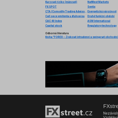
Kurzové riziko (měnové)
NatWest Markets
FX SPOT
Sentix
CTA (Comodity Trading Advisors)
Energetická náročnost
Call opce emitenta u dluhopisu
Druhé funkční období
CAC 40 Index
ASM International
Capital stock
Regulatory technology
Odborná literatura
FXstre
Nezávisl
Vzděláva