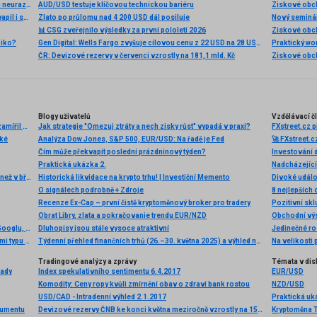
Akciová analýza: Výsledky McDonald’s nepotěšily, ale ani neurazily. Jakou vizi společnost prezentovala?
AUD/USD testuje klíčovou technickou bariéru
Akcie Microsoftu zlomily 26 let starý rekord. Důvod překvapil i samotné investory
Zlato po průlomu nad 4 200 USD dál posiluje
📊 CSG zveřejnilo výsledky za první pololetí 2026
Ziskové obch
ziko?
Gen Digital: Wells Fargo zvyšuje cílovou cenu z 22 USD na 28 USD se stávajícím doporučením
ČR: Devizové rezervy v červenci vzrostly na 181,1 mld. Kč
Blogy uživatelů
Vzdělávací č
Politické zprávy z periferie spouštějí korekci, eurodolar zamířil dolů, koruna je na páteční úrovni
Jak strategie "Omezuj ztráty a nech zisky růst" vypadá v praxi?
zké
Analýza Dow Jones, S&P 500, EUR/USD: Na řadě je Fed
Čím může překvapit poslední prázdninový týden?
Praktická ukázka 2.
Dubnový nárůst ceny povinného ručení byl méně razantní než v březnu, pojistné vzrostlo o 68 korun na 6 659 korun
Historická likvidace na krypto trhu! | Investiční Memento
O signálech podrobně + Zdroje
8 nejlepších 
Recenze Ex-Cap – první čistě kryptoměnový broker pro tradery
Pozitivní skl
Obrat Libry, zlata a pokračovanie trendu EUR/NZD
Obchodní výs
🎥 Ranní komentář: Obrovská poptávka po dluhopisech Googlu, dobré výsledky Airbnb a TradeDesk padá o 24%
Dluhopisy jsou stále vysoce atraktivní
Jedinečné roz
Česko nakupuje nejvíce zlata na světě, společně se zeměmi typu Číny, které chtějí omezit svoji závislost na dolaru. Hodnota zlata v majetku ČNB je proto rekordní, šestinásobně převyšuje průměr let 1993 až 2024
Týdenní přehled finančních trhů (26.–30. května 2025) a výhled na příští týden
Na velikosti 
Tradingové analýzy a zprávy
Témata v dis
lady
Index spekulativního sentimentu 6.4.2017
EUR/USD
Komodity: Ceny ropy kvůli zmírnění obav o zdraví bank rostou
NZD/USD
USD/CAD - Intradenní výhled 2.1.2017
Praktická uká
rumentu
Devizové rezervy ČNB ke konci května meziročně vzrostly na 156,1 miliardy eur
Kryptoměna 