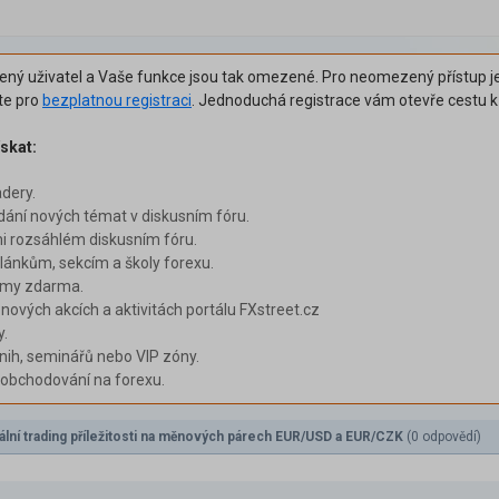
šený uživatel a Vaše funkce jsou tak omezené. Pro neomezený přístup je
ěte pro
bezplatnou registraci
. Jednoduchá registrace vám otevře cestu 
skat:
adery.
dání nových témat v diskusním fóru.
i rozsáhlém diskusním fóru.
ánkům, sekcím a školy forexu.
émy zdarma.
 nových akcích a aktivitách portálu FXstreet.cz
y.
nih, seminářů nebo VIP zóny.
i obchodování na forexu.
ální trading příležitosti na měnových párech EUR/USD a EUR/CZK
(0 odpovědí)