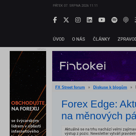
PÁTEK 07. SRPNA 2026 11:11
ÚVOD
O NÁS
ČLÁNKY
ZPRAVO
reklama
»
»
FX Street forum
Diskuse k blogům
Forex Edge: Aktuá
na měnových p
Aktuálně se na trhu nachází velmi zajíma
výstup z pozic. Newsletter vytváří pravide