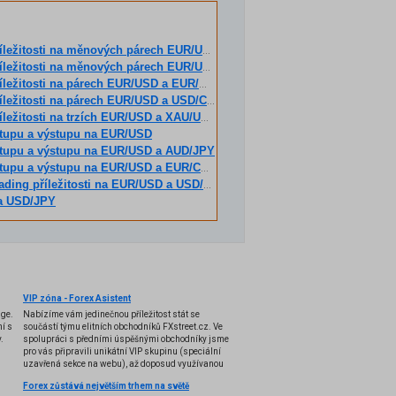
itosti na měnových párech EUR/USD a EUR/GBP
itosti na měnových párech EUR/USD a EUR/CHF
ležitosti na párech EUR/USD a EUR/GBP
íležitosti na párech EUR/USD a USD/CAD
íležitosti na trzích EUR/USD a XAU/USD
stupu a výstupu na EUR/USD
stupu a výstupu na EUR/USD a AUD/JPY
tupu a výstupu na EUR/USD a EUR/CZK
ding příležitosti na EUR/USD a USD/CAD
a USD/JPY
VIP zóna - Forex Asistent
nge.
Nabízíme vám jedinečnou příležitost stát se
í s
součástí týmu elitních obchodníků FXstreet.cz. Ve
.
spolupráci s předními úspěšnými obchodníky jsme
pro vás připravili unikátní VIP skupinu (speciální
uzavřená sekce na webu), až doposud využívanou
pouze několika profesionálními tradery, a k tomu i
Forex zůstává největším trhem na světě
exkluzivní VIP indikátory, doposud úspěšně