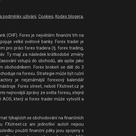
 a podmínky užívání
,
Cookies
,
Kodex blogera
,
nk (CHF). Forex je největším finanční trh na
ojuje velké světové banky. Forex trader je
ro práci forex tradera (tj. forex trading,
práv. Ty mají za následek krátkodobé změny
časování vstupů do obchodů, ale spíše jako
 obchodníkem. Forex brokeři se dělí do 3
bchoduje na forexu. Strategie může být ruční
actory je nejznámější forexový kalendář
stroje. Forex street, neboli FXstreet.cz je
te nejnovější zprávy ze světa forexu, stejně
 AOS, který si forex trader může vytvořil a
at týkajících se obchodování na finančních
 FXstreet.cz ani jednotliví autoři nejsou
ledku použití finanční páky jsou spojeny s