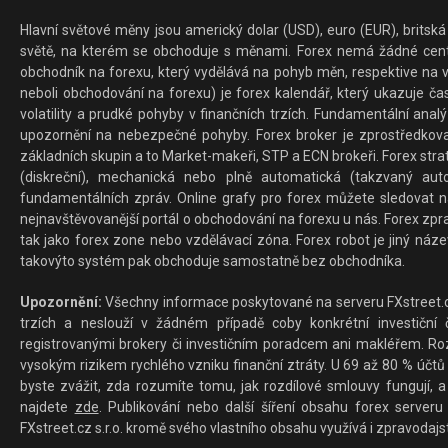
Hlavní světové měny jsou americký dolar (USD), euro (EUR), britská 
světě, na kterém se obchoduje s měnami. Forex nemá žádné centrál
obchodník na forexu, který vydělává na pohyb měn, respektive na v
neboli obchodování na forexu) je forex kalendář, který ukazuje č
volatility a prudké pohyby v finančních trzích. Fundamentální ana
upozornění na nebezpečné pohyby. Forex broker je zprostředkov
základních skupin a to Market-makeři, STP a ECN brokeři. Forex stra
(diskreční), mechanická nebo plně automatická (takzvaný aut
fundamentálních zpráv. Online grafy pro forex můžete sledovat na 
nejnavštěvovanější portál o obchodování na forexu u nás. Forex zprav
tak jako forex zone nebo vzdělávací zóna. Forex robot je jiný náz
takovýto systém pak obchoduje samostatně bez obchodníka.
Upozornění:
Všechny informace poskytované na serveru FXstreet.cz
trzích a neslouží v žádném případě coby konkrétní investiční č
registrovanými brokery či investičním poradcem ani makléřem. Rozd
vysokým rizikem rychlého vzniku finanční ztráty. U 69 až 80 % účtů 
byste zvážit, zda rozumíte tomu, jak rozdílové smlouvy fungují, a
najdete
zde
. Publikování nebo další šíření obsahu forex serveru
FXstreet.cz s.r.o. kromě svého vlastního obsahu využívá i zpravodajs