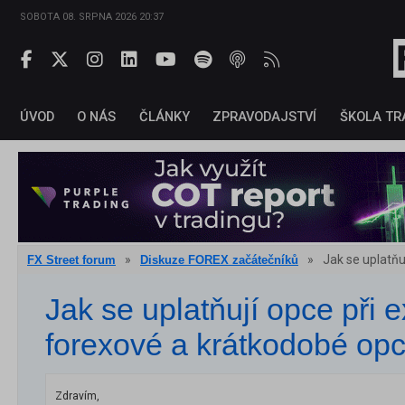
SOBOTA 08. SRPNA 2026 20:37
ÚVOD
O NÁS
ČLÁNKY
ZPRAVODAJSTVÍ
ŠKOLA TR
»
»
Jak se uplatňu
FX Street forum
Diskuze FOREX začátečníků
Jak se uplatňují opce při e
forexové a krátkodobé op
Zdravím,