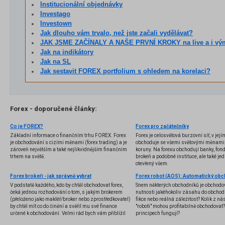
Institucionální objednávky
Investago
Investown
Jak dlouho vám trvalo, než jste začali vydělávat?
JAK JSME ZAČÍNALY A NAŠE PRVNÍ KROKY na live a i vý
Jak na indikátory
Jak na SL
Jak sestavit FOREX portfolium s ohledem na korelaci?
Forex - doporučené články:
Co je FOREX?
Forex pro začátečníky
Základní informace o finančním trhu FOREX. Forex
Forex je celosvětová burzovní síť, v jej
je obchodování s cizími měnami (forex trading) a je
obchoduje se všemi světovými měnami,
zároveň největším a také nejlikvidnějším finančním
koruny. Na forexu obchodují banky, fondy
trhem na světě.
brokeři a podobné instituce, ale také jedn
otevřený všem.
Forex brokeři - jak správně vybrat
V podstatě každého, kdo by chtěl obchodovat forex,
Snem některých obchodníků je obchodo
čeká jednou rozhodování o tom, s jakým brokerem
nutnosti jakéhokoliv zásahu do obchod
(přeloženo jako makléř/broker nebo zprostředkovatel)
fikce nebo reálná záležitost? Kolik z nás
by chtěl mít co do činění a svěřil mu své finance
"roboti" mohou profitabilně obchodovat
určené k obchodování. Velmi rád bych vám přiblížil
principech fungují?
problematiku výběru brokera, rozdíl mezi