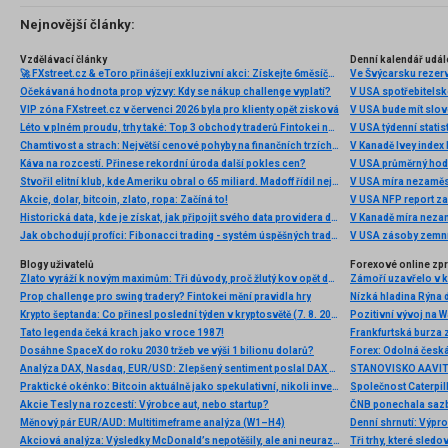
jednotlivými typy brokerů a v neposlední řadě uvedu
několik příkladů nejznámějších z nich.
Nejnovější články:
Vzdělávací články
Denní kalendář udál
🚀 FXstreet.cz & eToro přinášejí exkluzivní akci: Získejte 6měsíční členství ve VIP zóně ZDARMA
Ve Švýcarsku rezer
Očekávaná hodnota prop výzvy: Kdy se nákup challenge vyplatí?
V USA spotřebitelsk
VIP zóna FXstreet.cz v červenci 2026 byla pro klienty opět zisková
V USA bude mít slo
Léto v plném proudu, trhy také: Top 3 obchody traderů Fintokei na indexech a zlatě
V USA týdenní statist
Chamtivost a strach: Největší cenové pohyby na finančních trzích (červenec 2026)
V Kanadě Ivey index
Káva na rozcestí. Přinese rekordní úroda další pokles cen?
V USA průměrný hod
Stvořil elitní klub, kde Ameriku obral o 65 miliard. Madoff řídil největší Ponzi dějin
V USA míra nezaměs
Akcie, dolar, bitcoin, zlato, ropa: Začíná to!
V USA NFP report z
Historická data, kde je získat, jak připojit svého data providera do MultiCharts a proč je budeme potřebovat? (4. díl)
V Kanadě míra neza
Jak obchodují profíci: Fibonacci trading - systém úspěšných traderů
V USA zásoby zemní
Blogy uživatelů
Forexové online zp
Zlato vyráží k novým maximům: Tři důvody, proč žlutý kov opět dominuje
Prop challenge pro swing tradery? Fintokei mění pravidla hry
Nízká hladina Rýna 
Krypto šeptanda: Co přinesl poslední týden v kryptosvětě (7. 8. 2026)
Pozitivní vývoj na Wa
Tato legenda čeká krach jako v roce 1987!
Frankfurtská burza 
Dosáhne SpaceX do roku 2030 tržeb ve výši 1 bilionu dolarů?
Analýza DAX, Nasdaq, EUR/USD: Zlepšený sentiment poslal DAX na nová maxima
Praktické okénko: Bitcoin aktuálně jako spekulativní, nikoli investiční aktivum
Akcie Tesly na rozcestí: Výrobce aut, nebo startup?
Měnový pár EUR/AUD: Multitimeframe analýza (W1–H4)
Denní shrnutí: Výpro
Akciová analýza: Výsledky McDonald’s nepotěšily, ale ani neurazily. Jakou vizi společnost prezentovala?
Tři trhy, které sledo