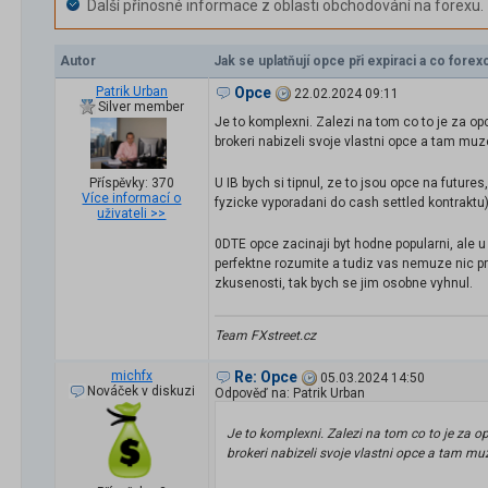
Další přínosné informace z oblasti obchodování na forexu.
Autor
Jak se uplatňují opce při expiraci a co for
Patrik Urban
Opce
22.02.2024 09:11
Silver member
Je to komplexni. Zalezi na tom co to je za op
brokeri nabizeli svoje vlastni opce a tam muz
U IB bych si tipnul, ze to jsou opce na future
Příspěvky: 370
Více informací o
fyzicke vyporadani do cash settled kontraktu
uživateli >>
0DTE opce zacinaji byt hodne popularni, ale 
perfektne rozumite a tudiz vas nemuze nic pr
zkusenosti, tak bych se jim osobne vyhnul.
Team FXstreet.cz
michfx
Re: Opce
05.03.2024 14:50
Nováček v diskuzi
Odpověď na: Patrik Urban
Je to komplexni. Zalezi na tom co to je za o
brokeri nabizeli svoje vlastni opce a tam mu