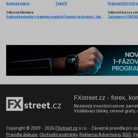
Anglická aukce
TudoFX
Překoná NZD/USD ú
Odborná literatura
Odborné kurzy a se
Světový bestseller o tradingu v češtině! Úspěšní obchodníci: Jak běžní lidé porážejí Wall Street v jeho vlastní hře
Začínáme s FOREXEM 
FXstreet.cz - forex, ko
Nezávislý investiční server zaměř
Vzdělávací články, cenové grafy,
Copyright © 2009 - 2026
FXstreet.cz
s.r.o. - Závazná pravidla pro p
Pravidla diskuse
,
Obchodní podmínky
,
Reklama/Advertising
,
RSS
,
Vý