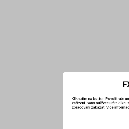
F
Kliknutím na button Povolit vše u
zařízení. Sami můžete určit klikn
zpracování zakázat. Více informa