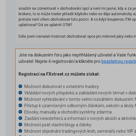
snažím se zorientovat v obchodování opcí a není mi jasné, kdy a za ja
brokers, to si může trader přiřadit kdykoliv nebo se děje automaticky a
protože není cílem obchodovat tuto pozici. A co když koupenou ITM opci
uplatňovat? Dá se uplatnit OTM?
Dále jsem nenašel možnost obchodovat opce pro měnové páry nebo intr
Jste na diskusním fóru jako nepřihlášený uživatel a Vaše fun
uživatel. Nejste-li registrován/a klikněte pro
bezplatnou regist
Registrací na FXstreet.cz můžete získat:
Možnost diskutovat s ostatními tradery.
Vkládání nových příspěvků a zakládání nových témat v dis
Možnost vyhledávání v tomto velmi rozsáhlém diskusním f
Přístup k uzamčeným odborným článkům, sekcím a školy f
Ebooky, manuály a obchodní systémy zdarma.
Zasílání newsletterů a informací o nových akcích a aktivitá
Možnost psát vlastní blogy a články.
Možnost objednání tradingových knih, seminářů nebo VIP 