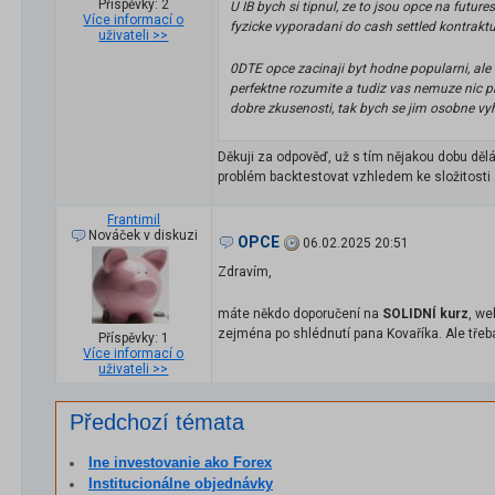
Příspěvky: 2
U IB bych si tipnul, ze to jsou opce na futur
Více informací o
fyzicke vyporadani do cash settled kontrakt
uživateli >>
0DTE opce zacinaji byt hodne popularni, ale 
perfektne rozumite a tudiz vas nemuze nic pr
dobre zkusenosti, tak bych se jim osobne vy
Děkuji za odpověď, už s tím nějakou dobu děl
problém backtestovat vzhledem ke složitosti 
Frantimil
Nováček v diskuzi
OPCE
06.02.2025 20:51
Zdravím,
máte někdo doporučení na
SOLIDNÍ kurz
, we
zejména po shlédnutí pana Kovaříka. Ale třeb
Příspěvky: 1
Více informací o
uživateli >>
Předchozí témata
Ine investovanie ako Forex
Institucionálne objednávky